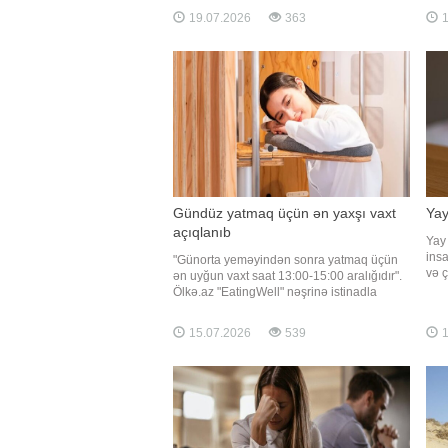
edib. Amir Xan bu vəziyyəti yaradan
insu
19.07.2026
363
1
səbəbləri açıqlayıb. Mütəxəssisin sözlərinə
əlam
görə, gecə tərləməsi menopauza və
yard
perimenopauza
insu
Gündüz yatmaq üçün ən yaxşı vaxt
Yay
açıqlanıb
Yay
ins
"Günorta yeməyindən sonra yatmaq üçün
və ç
ən uyğun vaxt saat 13:00-15:00 aralığıdır".
mütə
Ölkə.az "EatingWell" nəşrinə istinadla
həd
xəbər verir ki, bu barədə dietoloq və
hall
nutrisioloq Daniyel Smayli danışıb. Onun
15.07.2026
539
1
bilə
sözlərinə görə, bu saatlarda orqanizmdə
sözl
təbii enerji azalması baş verir. Buna gör