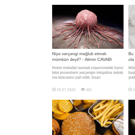
edirlər, çünki bu yolla orqanizm digər
adət
faydalı maddələri də qəbul edir
və 
Niyə xərçəngi məğlub etmək
Bu 
mümkün deyil? - Alimin CAVABI
ola 
Nobel mükafatı laureatı orqanizmdəki hansı
Mütə
təbii proseslərin xərçəngin inkişafına səbəb
başl
ola biləcəyini izah edib. İnsan
şidd
hüceyrələrində daim baş verən təbii
yara
proseslər səbəbindən xərçəngi tamamilə
hall
05.07.2026
481
0
məğlub etmək mümkün olmaya bilər. -ın
həya
xarici mediaya istinadən xəbərinə görə, bu
isti
fikri araşdırmalarını DN