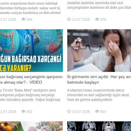
xəstəliyi qadınlar arasında süd vəzi
ənin orqanizmə təsiri onun istehlak
xərçəngindən təxminən iki dəfə çox öl
arından birbaşa asılıdır. xəbər verir ki,
səbəb olur. xarici mediaya istinadən xə
arədə rusiyalı kardioloq və tibb elmləri
verir ki, buna baxmayaraq, bir çox qadın 
zədi Valentina Baydina nəşrinə verdiyi
2.07.2026
394
12.07.2026
379
xəbərdaredici əlamətləri ya görməzlikd
ahibədə danışıb. Həkim orqanizmə
gəlir, ya da onları adi yorğunluqla
i təsir göstərə biləcək qəhvə miqdarını
əlaqələndirir
layıb. Valentina Baydina bildirib ki, çox
dard
un bağırsaq xərçənginin qarşısını
İti görmənin sirri açıldı: Hər şey a
ə almaq olar? - VİDEO
bətnində başlayır
 TV-nin "Baku Med" verilişinin yeni
A vitamini insan orqanizmində təkcə
axılışında yoğun bağırsaq xərçəngi
immunitet və dəri sağlamlığı üçün deyil,
ədə müzakirə aparılıb. Yoğun bağırsaq
həm də görmə qabiliyyətinin
əngi nədir?. İrsi meyillilik xəstəliyin
formalaşmasında mühüm rol oynayır.
nma riskini artırırmı?. Qidalanma yoğun
Alimlərin son araşdırması göstərib ki, bu
1.07.2026
482
10.07.2026
553
rsaq xərçənginə necə təsir edir?. Bütün
vitaminin törəmələri insanın hələ ana
plər təhlükəlidirmi?. Gənclərdə yoğu
bətnində olarkən iti mərkəzi görməsinin
yaranmasına birbaşa təsir edir. -in
məlumatın