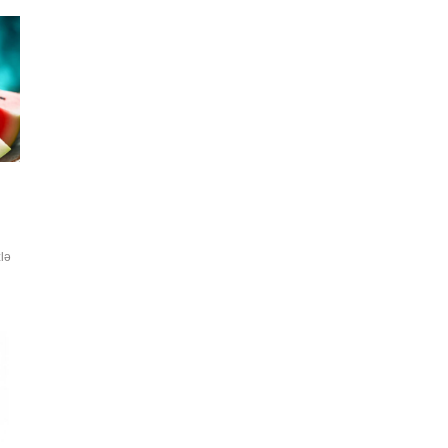
zlə
na
 ən
 ki,
ri