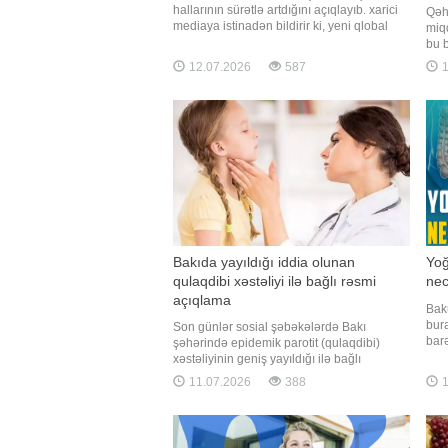
hallarının sürətlə artdığını açıqlayıb. xarici
Qəhv
mediaya istinadən bildirir ki, yeni qlobal
miqd
hesabata görə, profilaktika, erkən
bu b
aşkarlama və müalicə yaxşılaşdırılmadıqda,
nami
12.07.2026
587
1
2050-ci ilə qədər yeni xərçəng hallarının
müs
illik sayı təxminən 35 milyona çata bilər.
mənf
Hesabatda qey
açıq
miq
Bakıda yayıldığı iddia olunan
Yoğ
qulaqdibi xəstəliyi ilə bağlı rəsmi
nec
açıqlama
Baku
bur
Son günlər sosial şəbəkələrdə Bakı
bar
şəhərində epidemik parotit (qulaqdibi)
xərç
xəstəliyinin geniş yayıldığı ilə bağlı
yara
paylaşımlar yayılır. xəbər verir ki, bu barədə
11.07.2026
388
1
bağı
Səhiyyə Nazirliyi məlumat yayıb.
poli
Nazirlikdən bildirilib ki, həmin məlumatlar
mövcud epidemioloji vəziyyəti əks etdirmir.
Bildirilib ki, hazırd