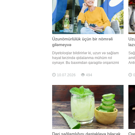
Üzunömürlülük üçün bir nömrəli
Uzu
giləmeyvə
laz
Diyetoloqlar bildirirlər ki, uzun və sağlam
Sağ
həyat tərzində qidalanma mühüm rol
amil
oynayır. Bu baxımdan qaragilə orqanizmi
Anti
yaşla əlaqəli dəyişikliklərdən qorumağa
rasi
kömək edə biləcək antioksidantlar, liflər və
hüc
10.07.2026
494
0
bitki mənşəli faydalı birləşmələrlə zəngin
xron
məhsullardan biri hesab olunur. Qaynarinfo
sal
xəbər veri
"Ver
Dəri sağlamlığını dəstəkləyə biləcək
Qar