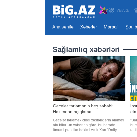
Valyuta
Ana səhifə
Xəbərlər
Maraqlı
Şou b
Sağlamlıq xəbərləri
Gecələr tərləmənin beş səbəbi:
İns
Həkimdən açıqlama
etm
Gecələr tərləmək ciddi xəstəliklərin əlaməti
"Bak
ola bilər. -ın xəbərinə görə, bu barədə
bura
ümumi praktika həkimi Amir Xan "Daily
radi
Mirror" nəşrinə müsahibəsində xəbərdarlıq
hans