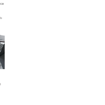
ecə
fə
R-T
a
q
c
n