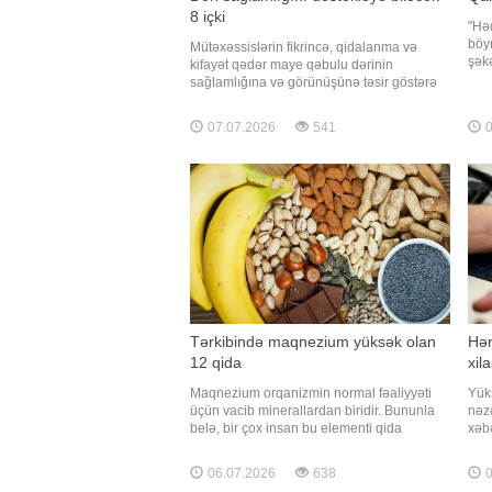
8 içki
"Həd
böyr
Mütəxəssislərin fikrincə, qidalanma və
şəkə
kifayət qədər maye qəbulu dərinin
təhl
sağlamlığına və görünüşünə təsir göstərə
veri
bilər. Nəmləndirici və faydalı qida
deyi
maddələri ilə zəngin bəzi içkilər iltihabın
07.07.2026
541
0
gücl
azalmasına, kollagen sintezinin
dəstəklənməsinə və dərinin elastikliyinin
qorunmasına kömək edə bilər. Qaynarinf
Tərkibində maqnezium yüksək olan
Hər
12 qida
xil
Maqnezium orqanizmin normal fəaliyyəti
Yük
üçün vacib minerallardan biridir. Bununla
nəz
belə, bir çox insan bu elementi qida
xəbə
vasitəsilə kifayət qədər qəbul etmir.
kard
Diyetoloqlar maqneziumun ilk növbədə
Həki
06.07.2026
638
0
qida məhsullarından alınmasını tövsiyə
fon