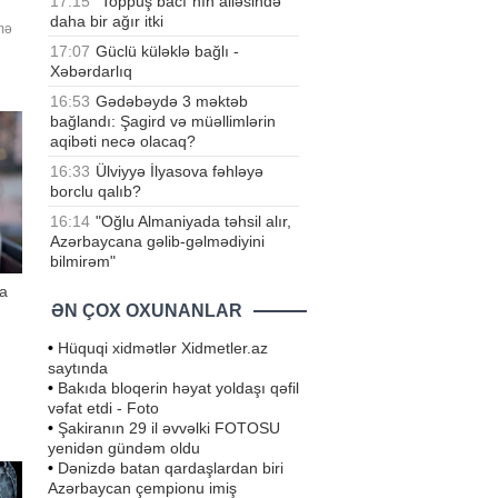
17:15
"Toppuş bacı"nın ailəsində
daha bir ağır itki
ümə
bər
17:07
Güclü küləklə bağlı -
ilk
Xəbərdarlıq
ən
16:53
Gədəbəydə 3 məktəb
bağlandı: Şagird və müəllimlərin
aqibəti necə olacaq?
16:33
Ülviyyə İlyasova fəhləyə
borclu qalıb?
16:14
"Oğlu Almaniyada təhsil alır,
Azərbaycana gəlib-gəlmədiyini
bilmirəm"
na
ƏN ÇOX OXUNANLAR
•
Hüquqi xidmətlər Xidmetler.az
saytında
•
Bakıda bloqerin həyat yoldaşı qəfil
vəfat etdi - Foto
•
Şakiranın 29 il əvvəlki FOTOSU
yenidən gündəm oldu
•
Dənizdə batan qardaşlardan biri
Azərbaycan çempionu imiş