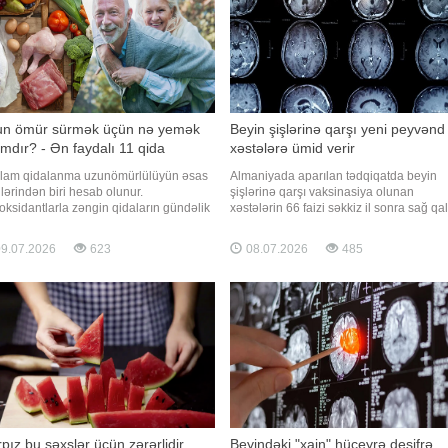
n ömür sürmək üçün nə yemək
Beyin şişlərinə qarşı yeni peyvənd
ımdır? - Ən faydalı 11 qida
xəstələrə ümid verir
lam qidalanma uzunömürlülüyün əsas
Almaniyada aparılan tədqiqatda beyin
lərindən biri hesab olunur.
şişlərinə qarşı vaksinasiya olunan
oksidantlarla zəngin qidaların gündəlik
xəstələrin 66 faizi səkkiz il sonra sağ qal
ona daxil edilməsi iltihabı azaltmağa,
Peyvəndin məqsədi şişin təkrar
eyrələri zədələnmədən qorumağa və
yaranmasının qarşısını almaqdır. Beyin
9.07.2026
623
08.07.2026
485
iki xəstəliklərin inkişaf riskini aşağı
şişlərinin müalicəsi çətindir, çünki onları
mağa kömək edə bilər. Qaynarinfo
əməliyyatla tam götürülməsi çox nadir
ywell Health"
hallarda mümkün olur. Xəstələr
pız bu şəxslər üçün zərərlidir
Beyindəki "xain" hüceyrə deşifrə