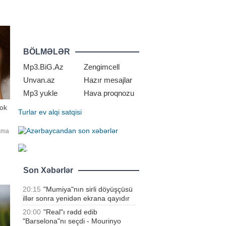
un
mi
BÖLMƏLƏR
Mp3.BiG.Az
Zengimcell
Unvan.az
Hazır mesajlar
Mp3 yukle
Hava proqnozu
Şok
Turlar
ev alqi satqisi
Amma
ə,
Son Xəbərlər
iş
20:15
"Mumiya"nın sirli döyüşçüsü
illər sonra yenidən ekrana qayıdır
20:00
"Real"ı rədd edib
"Barselona"nı seçdi - Mourinyo