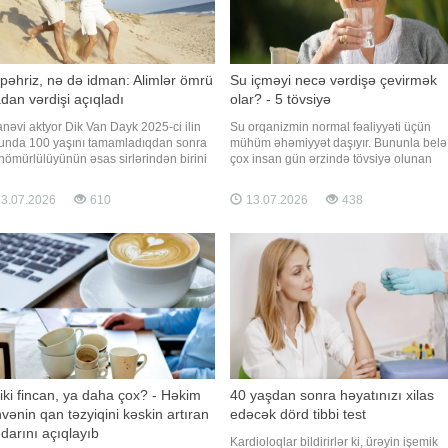
pəhriz, nə də idman: Alimlər ömrü
Su içməyi necə vərdişə çevirmək
dan vərdişi açıqladı
olar? - 5 tövsiyə
nəvi aktyor Dik Van Dayk 2025-ci ilin
Su orqanizmin normal fəaliyyəti üçün
unda 100 yaşını tamamladıqdan sonra
mühüm əhəmiyyət daşıyır. Bununla belə,
ömürlülüyünün əsas sirlərindən birini
çox insan gün ərzində tövsiyə olunan
şüb. Maraqlıdır ki, onun qeyd etdiyi bu
miqdarda su qəbul etmir. Qaynarinfo "B
 elmi araşdırmalarla da təsdiqlənib.
nəşrinə istinadən xəbər verir ki, diyetolo
3.07.2026
610
13.07.2026
438
arinfo-nun "ScienceAlert" nəşri
su içməyi gündəlik vərdişə çevirməyə
nadən məlumatına görə, aktyor bildirib ki
kömək edəcək sadə məsləhətlər
bölüşüblər. Diyetolo
-iki fincan, ya daha çox? - Həkim
40 yaşdan sonra həyatınızı xilas
vənin qan təzyiqini kəskin artıran
edəcək dörd tibbi test
darını açıqlayıb
Kardioloqlar bildirirlər ki, ürəyin işemik