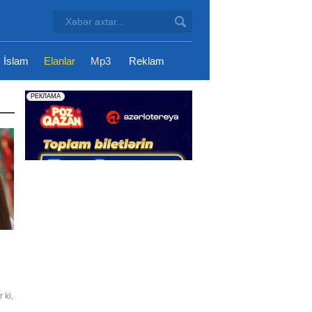
İslam
Elanlar
Mp3
Reklam
n
 ki,
-