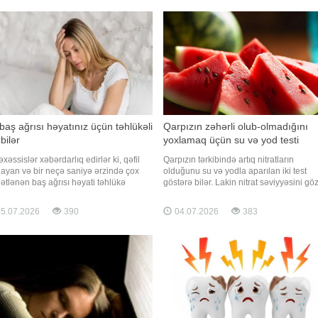
ən baş ağrısı, ürəkbulanma, halsızlıq
çox insanın göstəriciləri təhlil edilib.
göz önündə qaraltıların uçuşmas
İştirakçıla
baş ağrısı həyatınız üçün təhlükəli
Qarpızın zəhərli olub-olmadığını
bilər
yoxlamaq üçün su və yod testi
xəssislər xəbərdarlıq edirlər ki, qəfil
Qarpızın tərkibində artıq nitratların
ayan və bir neçə saniyə ərzində çox
olduğunu su və yodla aparılan iki test
ətlənən baş ağrısı həyati təhlükə
göstərə bilər. Lakin nitrat səviyyəsini gö
dan vəziyyətin əlaməti ola bilər. Belə
dəqiq müəyyən etmək mümkün deyil, o
arda vaxtında tibbi yardım göstərilməsi
görə də nitrat testerindən istifadə etmək
5.07.2026
390
04.07.2026
383
tı xilas edə bilər. xarici mediaya
yaxşısıdır. BİG.AZ -a istinadla xəbər verir
nadən xəbər verir ki, həkimlər "ildırımvar
bu barədə rusiyalı kənd təsərrüfatı elmlə
doktoru