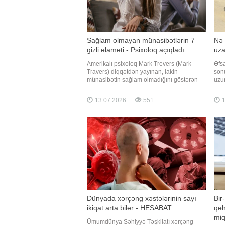
Sağlam olmayan münasibətlərin 7
Nə 
gizli əlaməti - Psixoloq açıqladı
uza
Amerikalı psixoloq Mark Trevers (Mark
Əfsa
Travers) diqqətdən yayınan, lakin
son
münasibətin sağlam olmadığını göstərən
uzun
yeddi əsas əlaməti sadalayıb. Qaynarinfo-
bölü
nun məlumatına görə, CNBC-də dərc
amil
13.07.2026
551
1
olunan məqaləsində Trevers bildirib ki, bir
Qayn
çox insan aylarla, hətta illərlə sağlam
isti
olmayan münasibətlərdə qalır. Onla
Dünyada xərçəng xəstələrinin sayı
Bir
ikiqat arta bilər - HESABAT
qəh
miq
Ümumdünya Səhiyyə Təşkilatı xərçəng