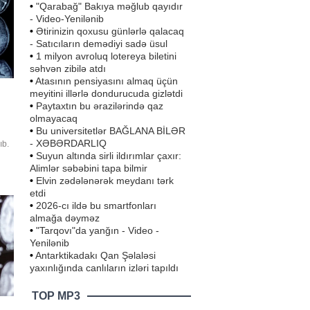
•
"Qarabağ" Bakıya məğlub qayıdır
- Video-Yenilənib
•
Ətirinizin qoxusu günlərlə qalacaq
- Satıcıların demədiyi sadə üsul
•
1 milyon avroluq lotereya biletini
səhvən zibilə atdı
•
Atasının pensiyasını almaq üçün
meyitini illərlə dondurucuda gizlətdi
•
Paytaxtın bu ərazilərində qaz
olmayacaq
•
Bu universitetlər BAĞLANA BİLƏR
- XƏBƏRDARLIQ
ıb.
•
Suyun altında sirli ildırımlar çaxır:
Alimlər səbəbini tapa bilmir
n
•
Elvin zədələnərək meydanı tərk
etdi
•
2026-cı ildə bu smartfonları
almağa dəyməz
•
"Tarqovı"da yanğın - Video -
Yenilənib
•
Antarktikadakı Qan Şəlaləsi
yaxınlığında canlıların izləri tapıldı
TOP MP3