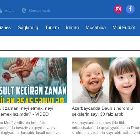
Hava
Namaz vaxtı
iznes
Sağlamlıq
Turizm
İdman
Müsahibə
Mini Futbol
ult zamanı nəyi etmək, nəyi
Azərbaycanda Daun sindromlu
əmək lazımdır? - VİDEO
şəxslərin sayı 30 faiz artıb
u Med" verilişinin budəfəki
Azərbaycanda son beş ildə tibb
xılışında invaziv və qeyri-invaziv
müəssisələrində qeydiyyatda olan Dau
ologiyadan danışılıb. İnsult nədir və
sindromlu şəxslərin sayı artıb. xəbər verir
ı hallarda baş verir?. Gənclərdə
bunu Dövlət Statistika Komitəsinin 2021