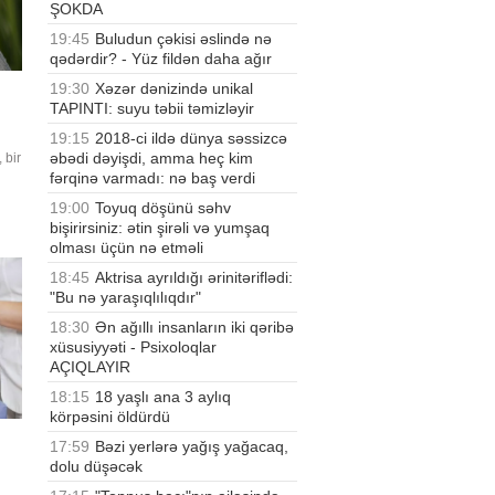
ŞOKDA
19:45
Buludun çəkisi əslində nə
qədərdir? - Yüz fildən daha ağır
19:30
Xəzər dənizində unikal
TAPINTI: suyu təbii təmizləyir
19:15
2018-ci ildə dünya səssizcə
əbədi dəyişdi, amma heç kim
 bir
fərqinə varmadı: nə baş verdi
HG"
19:00
Toyuq döşünü səhv
qlar
bişirirsiniz: ətin şirəli və yumşaq
olması üçün nə etməli
18:45
Aktrisa ayrıldığı ərinitəriflədi:
"Bu nə yaraşıqlılıqdır"
18:30
Ən ağıllı insanların iki qəribə
xüsusiyyəti - Psixoloqlar
AÇIQLAYIR
18:15
18 yaşlı ana 3 aylıq
körpəsini öldürdü
17:59
Bəzi yerlərə yağış yağacaq,
dolu düşəcək