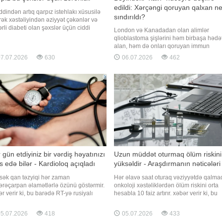
edildi: Xərçəngi qoruyan qalxan n
dindən artıq qarpız istehlakı xüsusilə
sındırıldı?
ək xəstəliyindən əziyyət çəkənlər və
rli diabeti olan şəxslər üçün ciddi
London və Kanadadan olan alimlər
ükə yarada bilər". "Qafqazinfo" xəbər
qlioblastoma şişlərini həm birbaşa hədə
r ki, bu sözləri diyetoloq Olqa Yamilova
alan, həm də onları qoruyan immun
b. Mütəxəssis qeyd edib ki, qarpız
müdafiə mexanizmini zəiflədən yeni CA
7.07.2026
630
06.07.2026
462
ü sidikqovucu təsirə mali
hüceyrə terapiyası hazırlayıblar. Heyvan
modelləri üzərində aparılan laboratoriy
sınaqlarında müalicə tətbiq edilən 13
siçandan 12-də şiş tamamilə arada
 gün etdiyiniz bir vərdiş həyatınızı
Uzun müddət oturmaq ölüm riskini
as edə bilər - Kardioloq açıqladı
yüksəldir - Araşdırmanın nəticələri
sək qan təzyiqi hər zaman
Hər əlavə saat oturaq vəziyyətdə qalma
ərəçarpan əlamətlərlə özünü göstərmir.
onkoloji xəstəliklərdən ölüm riskini orta
r verir ki, bu barədə RT-yə rusiyalı
hesabla 10 faiz artırır. xəbər verir ki, bu
ioloq Ella Vinoqradova danışıb.
barədə "PLoS Medicine" jurnalında dər
min sözlərinə görə, stres və ya ağrı
olunan araşdırmada bildirilib. Tədqiqat
5.07.2026
418
05.07.2026
433
unda qan təzyiqinin kəskin yüksəlməsi
çərçivəsində orta yaşı 56 olan 91 mində