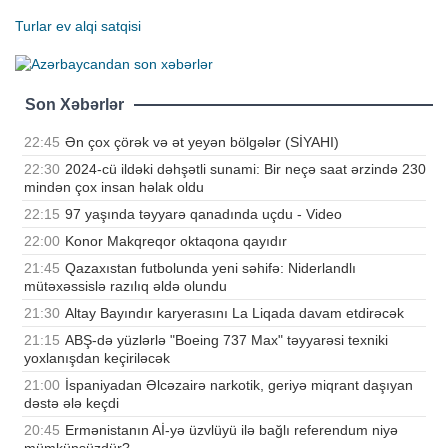
Turlar
ev alqi satqisi
Son Xəbərlər
22:45
Ən çox çörək və ət yeyən bölgələr (SİYAHI)
22:30
2024-cü ildəki dəhşətli sunami: Bir neçə saat ərzində 230
mindən çox insan həlak oldu
22:15
97 yaşında təyyarə qanadında uçdu - Video
22:00
Konor Makqreqor oktaqona qayıdır
21:45
Qazaxıstan futbolunda yeni səhifə: Niderlandlı
mütəxəssislə razılıq əldə olundu
21:30
Altay Bayındır karyerasını La Liqada davam etdirəcək
21:15
ABŞ-də yüzlərlə "Boeing 737 Max" təyyarəsi texniki
yoxlanışdan keçiriləcək
21:00
İspaniyadan Əlcəzairə narkotik, geriyə miqrant daşıyan
dəstə ələ keçdi
20:45
Ermənistanın Aİ-yə üzvlüyü ilə bağlı referendum niyə
mümkünsüzdür?