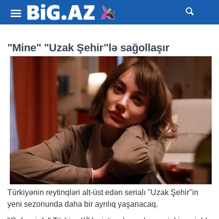
"Mine" "Uzak Şehir"lə sağollaşır
Türkiyənin reytinqləri alt-üst edən serialı "Uzak Şehir"in
yeni sezonunda daha bir ayrılıq yaşanacaq.