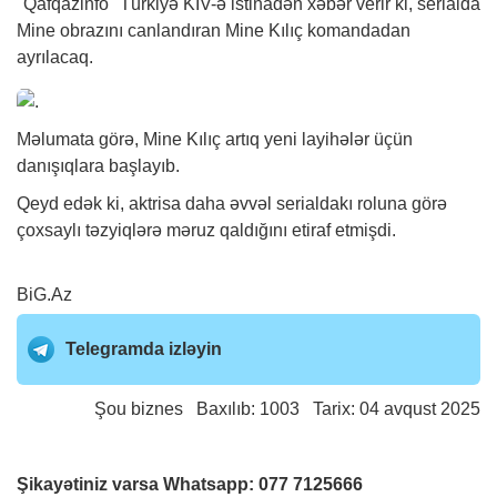
"Qafqazinfo" Türkiyə KİV-ə istinadən
xəbər
verir ki, serialda
Mine obrazını canlandıran Mine Kılıç komandadan
ayrılacaq.
Məlumata görə, Mine Kılıç artıq yeni layihələr üçün
danışıqlara başlayıb.
Qeyd edək ki, aktrisa daha əvvəl serialdakı roluna görə
çoxsaylı təzyiqlərə məruz qaldığını etiraf etmişdi.
BiG.Az
Telegramda izləyin
Şou biznes
Baxılıb: 1003 Tarix: 04 avqust 2025
Şikayətiniz varsa Whatsapp:
077 7125666