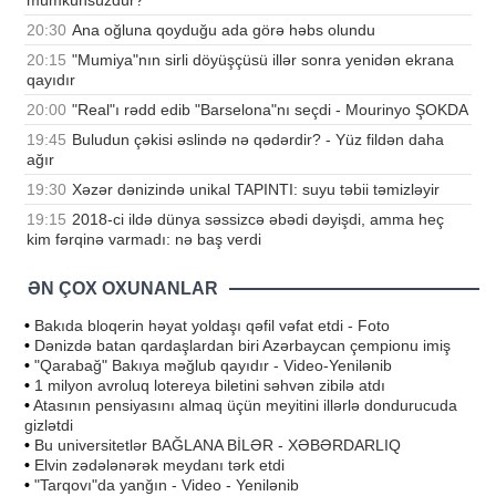
20:30
Ana oğluna qoyduğu ada görə həbs olundu
20:15
"Mumiya"nın sirli döyüşçüsü illər sonra yenidən ekrana
qayıdır
20:00
"Real"ı rədd edib "Barselona"nı seçdi - Mourinyo ŞOKDA
19:45
Buludun çəkisi əslində nə qədərdir? - Yüz fildən daha
ağır
19:30
Xəzər dənizində unikal TAPINTI: suyu təbii təmizləyir
19:15
2018-ci ildə dünya səssizcə əbədi dəyişdi, amma heç
kim fərqinə varmadı: nə baş verdi
ƏN ÇOX OXUNANLAR
•
Bakıda bloqerin həyat yoldaşı qəfil vəfat etdi - Foto
•
Dənizdə batan qardaşlardan biri Azərbaycan çempionu imiş
•
"Qarabağ" Bakıya məğlub qayıdır - Video-Yenilənib
•
1 milyon avroluq lotereya biletini səhvən zibilə atdı
•
Atasının pensiyasını almaq üçün meyitini illərlə dondurucuda
gizlətdi
•
Bu universitetlər BAĞLANA BİLƏR - XƏBƏRDARLIQ
•
Elvin zədələnərək meydanı tərk etdi
•
"Tarqovı"da yanğın - Video - Yenilənib