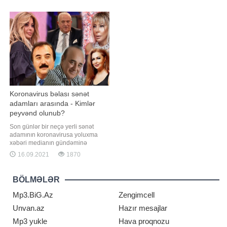
açıb. Onun açılış mərasiminə sənət
amma xeyriyyəçilik etmir. Kimsə
dostları da qatılıblar. Qeyd edək ki,
yaxşılığa xərcləmirsə, canına
Zülfiyyə bundan əvvəl daha bir
xərcləyəcək". Axşam.az xəbə
restoranını
Koronavirus bəlası sənət
adamları arasında - Kimlər
peyvənd olunub?
Son günlər bir neçə yerli sənət
adamının koronavirusa yoluxma
xəbəri medianın gündəminə
çevrildi. Bütün dünyanı cənginə
16.09.2021
1870
alan bu xəstəliyə yoluxub
sağalanları görsək də, çox təəssüf
ki, gözlənilməz şəkildə həyatını
BÖLMƏLƏR
itirən sənətkarlar da oldu. Belə bir
məqamda həmin sənətçilərin
Mp3.BiG.Az
Zengimcell
xəstəlikdən öncə peyvən
Unvan.az
Hazır mesajlar
Mp3 yukle
Hava proqnozu