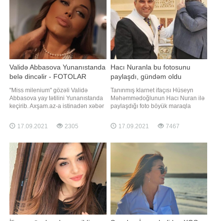
Validə Abbasova Yunanıstanda
Hacı Nuranla bu fotosunu
belə dincəlir - FOTOLAR
paylaşdı, gündəm oldu
"Miss milenium" gözəli Validə
Tanınmış klarnet ifaçısı Hüseyn
Abbasova yay tətilini Yunanıstanda
Məhəmmədoğlunun Hacı Nuran ilə
keçirib. Axşam.az-a istinadən xəbər
paylaşdığı foto böyük maraqla
verir ki, keçmiş model gəzinti
qarşılanıb. -a istinadən xəbər verir
fotolarını İnstaqramda izləyiciləri ilə
ki, o Hacı Nuranla foto çəkdirərkən
17.09.2021
2305
17.09.2021
7467
bölüşüb. Abbasovanın formada
üzünü bağlayıb. Klarnet ifaçısı
qalması isə izləyicilərinin diqqətini
fotonu bu başlıqla paylaşıb: "Diqqət!
çəkib. Onlar modelə bunla bağlı
Diqqət!. Əziz Dostlarım, Hacı
suallar ünvanlayıblar
Nuranın 4-cu dalğasi başlayıb