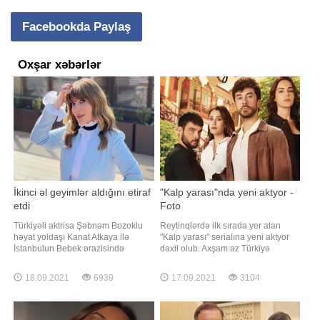
Facebookda Paylaş
Oxşar xəbərlər
İkinci əl geyimlər aldığını etiraf
"Kalp yarası"nda yeni aktyor -
etdi
Foto
Türkiyəli aktrisa Şəbnəm Bozoklu
Reytinqlərdə ilk sırada yer alan
həyat yoldaşı Kanat Atkaya ilə
"Kalp yarası" serialına yeni aktyor
İstanbulun Bebek ərazisində
daxil olub. Axşam.az Türkiyə
görüntülənib. Axşam.az-a istinadən
mətbuatına istinadən xəbər verir ki,
xəbər verir ki, aktrisa müxbirlərlə
ekran işində Görkem Mertsöz rol
18.09.2021
6939
17.09.2021
3104
söhbət edərkən ikinci əl geyimlər
alacaq. Aktyor serialda psixoloq
aldığını etiraf edib:. "Təzə paltarlar
obrazına həyat verəcək
da alıram. Amma bu təbiətə zərər
verir. Ona görə az istifad