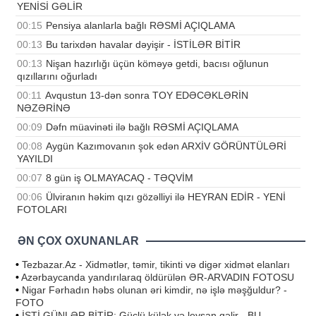
YENİSİ GƏLİR
00:15
Pensiya alanlarla bağlı RƏSMİ AÇIQLAMA
00:13
Bu tarixdən havalar dəyişir - İSTİLƏR BİTİR
00:13
Nişan hazırlığı üçün köməyə getdi, bacısı oğlunun
qızıllarını oğurladı
00:11
Avqustun 13-dən sonra TOY EDƏCƏKLƏRİN
NƏZƏRİNƏ
00:09
Dəfn müavinəti ilə bağlı RƏSMİ AÇIQLAMA
00:08
Aygün Kazımovanın şok edən ARXİV GÖRÜNTÜLƏRİ
YAYILDI
00:07
8 gün iş OLMAYACAQ - TƏQVİM
00:06
Ülviranın həkim qızı gözəlliyi ilə HEYRAN EDİR - YENİ
FOTOLARI
ƏN ÇOX OXUNANLAR
•
Tezbazar.Az - Xidmətlər, təmir, tikinti və digər xidmət elanları
•
Azərbaycanda yandırılaraq öldürülən ƏR-ARVADIN FOTOSU
•
Nigar Fərhadın həbs olunan əri kimdir, nə işlə məşğuldur? -
FOTO
•
İSTİ GÜNLƏR BİTİR: Güclü külək və leysan gəlir - BU