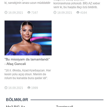
ki, sənətçinin anası uzun müddətdir
koronavirusa yoluxub. BİG.AZ xəbər
ki, beyin qanaması keçirdiyi üçün
verir ki, bu haqda ifaçı özü bildirib.
yataq xəstəsi idi. Nigar sosial media
Sənətçi xəstəliyi çox da ağır
16.09.2021
7167
18.09.2021
4164
hesabında paylaşım edərək
keçirmədiyini və tez zamanda
anasının artıq yataqdan ayağa
əvvəlki sağlığına qovuşduğunu
qalxdığını qeyd edib: . "5 aya
deyib:. "Bəziləri deyir ki, çoxlu
yaxındır ki, anam beyin qanamas
dərmanlar əbul etdim amma xeyri
olmadı. Açığı məndə belə olmadı. 7
gün davaml
"Bu missiyam da tamamlandı"
- Afaq Gəncəli
"16 il. Əlvida, Azad Azərbaycan. Hər
kəsin yolu açıq olsun. Mənim də
rolum bu kanalda bura qədər idi".
Axşam.az-a istinadən xəbər verir ki,
bu sözləri aparıcı Afaq Gəncəli
16.09.2021
1999
bildirib. Artıq "Xəzər TV"də yeni işə
bağlayan Afaq xatirələrini bölüşüb:.
"Kitab kimi yaşayıram, hər səhifəmd
BÖLMƏLƏR
Mp3.BiG.Az
Zengimcell