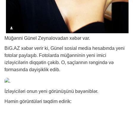
Müğənni Günel Zeynalovadan
xəbər
var.
BiG.AZ
xəbər
verir ki, Günel sosial media hesabında yeni
fotolar paylaşıb. Fotolarda müğənninin yeni imici
izləyicilərin diqqətin çəkib. O, saçlarının rəngində və
formasında dəyişiklik edib.
İzləyiciləri onun yeni görünüşünü bəyəniblər.
Həmin görüntüləri təqdim edirik: