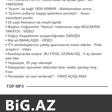
TARİXDƏN
•
"Arzum" ilə bağlı YENİ XƏBƏR - Məhkəmədən sonra…
•
"Qızımın pullarını başqa qadınlara xərcləyir" - Anası
səssizliyini pozdu
•
16 yaşlı Asimanın da meyiti tapıldı
•
Məşhur müğənninin "Namus" mahnısına rəqsi MÜZAKİRƏ
YARATDI - VİDEO
•
Doğuş Xoşqədəmin qısqanclığından DANIŞDI
•
Mal əti BAHALAŞDI - VİDEO
•
İTV əməkdaşlarının çəkiliş aparmasına mane oldular - Polis
araşdırır - Video
•
Azərbaycanda sürpriz: BU FƏSİL UZANACAQ - 5 ay davam
edə bilər
•
Yaşasaydı, 35 yaşı olacaqdı…
•
Dalaşanları ayırarkən öldürülən Azər vəkilin qardaşı imiş -
Foto
•
Pensiyalar nə vaxt veriləcək? - TARİX AÇIQLANDI
TOP MP3