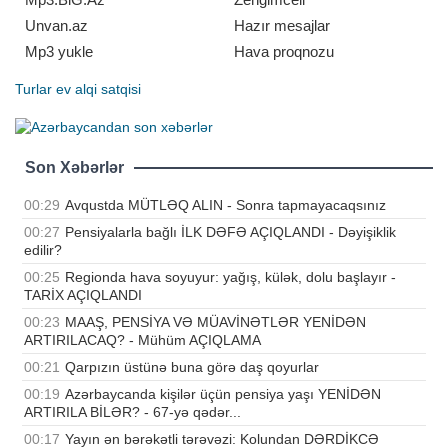
Unvan.az
Hazır mesajlar
Mp3 yukle
Hava proqnozu
Turlar
ev alqi satqisi
Son Xəbərlər
00:29
Avqustda MÜTLƏQ ALIN - Sonra tapmayacaqsınız
00:27
Pensiyalarla bağlı İLK DƏFƏ AÇIQLANDI - Dəyişiklik
edilir?
00:25
Regionda hava soyuyur: yağış, külək, dolu başlayır -
TARİX AÇIQLANDI
00:23
MAAŞ, PENSİYA VƏ MÜAVİNƏTLƏR YENİDƏN
ARTIRILACAQ? - Mühüm AÇIQLAMA
00:21
Qarpızın üstünə buna görə daş qoyurlar
00:19
Azərbaycanda kişilər üçün pensiya yaşı YENİDƏN
ARTIRILA BİLƏR? - 67-yə qədər...
00:17
Yayın ən bərəkətli tərəvəzi: Kolundan DƏRDİKCƏ