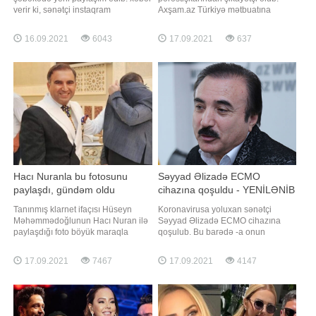
verir ki, sənətçi instaqram
Axşam.az Türkiyə mətbuatına
hesabında idmanla məşğul olduğu
istinadən xəbər verir ki, buna səbəb
görüntülərini yayımlayıb. 41 yaşlı
isə Cihangir adlı şəxsin intihara
16.09.2021
6043
17.09.2021
637
müğənni fit və qüsursuz bədən
təşəbbüs etdiyi anın videosunu
qurluşu ilə diqqət çəkib. Camalın bu
sənətçiyə göndərərək, "gözünün
görüntüləri izləyiciləri tərəfindən
qabağında özümü öldürəcəyəm"
maraq və rəğbətlə qarşılanıb
ismarışını yazması olub. Həmin
şəxsdən izaha
Hacı Nuranla bu fotosunu
Səyyad Əlizadə ECMO
paylaşdı, gündəm oldu
cihazına qoşuldu - YENİLƏNİB
Tanınmış klarnet ifaçısı Hüseyn
Koronavirusa yoluxan sənətçi
Məhəmmədoğlunun Hacı Nuran ilə
Səyyad Əlizadə ECMO cihazına
paylaşdığı foto böyük maraqla
qoşulub. Bu barədə -a onun
qarşılanıb. -a istinadən xəbər verir
qohumu Razim Qasımov məlumat
ki, o Hacı Nuranla foto çəkdirərkən
verib. O bildirib ki, sənətçinin
17.09.2021
7467
17.09.2021
4147
üzünü bağlayıb. Klarnet ifaçısı
ağciyərlərinin yalnız 30 faizi çalışır:.
fotonu bu başlıqla paylaşıb: "Diqqət!
"Ciyərlərin 70 %-də buzlu şüşə
Diqqət!. Əziz Dostlarım, Hacı
aşkarlanıb. Müalicəsi davam
Nuranın 4-cu dalğasi başlayıb
etdirilir. Süni koma vəziyyətində
saxlanılır"