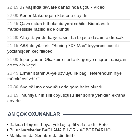
22:15
97 yaşında təyyarə qanadında uçdu - Video
22:00
Konor Makqreqor oktaqona qayıdır
21:45
Qazaxıstan futbolunda yeni səhifə: Niderlandlı
mütəxəssislə razılıq əldə olundu
21:30
Altay Bayındır karyerasını La Liqada davam etdirəcək
21:15
ABŞ-də yüzlərlə "Boeing 737 Max" təyyarəsi texniki
yoxlanışdan keçiriləcək
21:00
İspaniyadan Əlcəzairə narkotik, geriyə miqrant daşıyan
dəstə ələ keçdi
20:45
Ermənistanın Aİ-yə üzvlüyü ilə bağlı referendum niyə
mümkünsüzdür?
20:30
Ana oğluna qoyduğu ada görə həbs olundu
20:15
"Mumiya"nın sirli döyüşçüsü illər sonra yenidən ekrana
qayıdır
ƏN ÇOX OXUNANLAR
•
Bakıda bloqerin həyat yoldaşı qəfil vəfat etdi - Foto
•
Bu universitetlər BAĞLANA BİLƏR - XƏBƏRDARLIQ
•
Məhkəmədə Sənubər də dindirilib