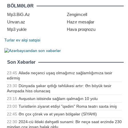
bildirib:. "Övladımın qəyyumluğunu
BÖLMƏLƏR
istədiyim üçün məni çətin vəziyyət
Mp3.BiG.Az
Zengimcell
Unvan.az
Hazır mesajlar
Mp3 yukle
Hava proqnozu
Turlar
ev alqi satqisi
Son Xəbərlər
23:45
Ailədə neçənci uşaq olmağımız sağlamlığımıza təsir
edirmiş
23:30
Dünyada şəkər qıtlığı təhlükəsi artır: Ən böyük təsir
Avropada hiss olunacaq
23:15
Avqustun istisində sağlam qalmağın 10 yolu
23:00
Turistlərin ziyarət etdiyi "qədim" Roma teatrı saxta imiş
22:45
Ən çox çörək və ət yeyən bölgələr (SİYAHI)
22:30
2024-cü ildəki dəhşətli sunami: Bir neçə saat ərzində 230
mindən çox insan həlak oldu