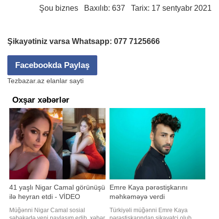
Şou biznes
Baxılıb: 637 Tarix: 17 sentyabr 2021
Şikayətiniz varsa Whatsapp:
077 7125666
Facebookda Paylaş
Tezbazar.az elanlar sayti
Oxşar xəbərlər
41 yaşlı Nigar Camal görünüşü
Emre Kaya pərəstişkarını
ilə heyran etdi - VİDEO
məhkəməyə verdi
Müğənni Nigar Camal sosial
Türkiyəli müğənni Emre Kaya
şəbəkədə yeni paylaşım edib. xəbər
pərəstişkarından şikayətçi olub.