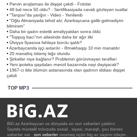
•
Pərvin arıqlaması ilə diqqət çəkdi - Fotolar
•
48 bal necə 50 oldu? - Sertifikasiyada cavab gözləyən suallar
•
"Tarqovı"da yanğın - Video - Yenilənib
•
"Oğlu Almaniyada təhsil alır, Azərbaycana gəlib-gəlmədiyini
bilmirəm"
•
Daha bir qadın estetik əməliyyatdan sonra öldü
•
"Toppuş bacı"nın ailəsində daha bir ağır itki
•
Ülviyyə İlyasova fəhləyə borclu qalıb?
•
Azərbaycanda işçi axtarılır - Əməkhaqqı 10 min manatdır
•
20 manatlıq ödəniş ləğv olundu
•
Şirkətlər niyə bağlanır? Problemin görünməyən tərəfləri
•
Yeni ipoteka qaydaları mənzil bazarında nəyi dəyişəcək?
•
1967-ci ildə ölümün astanasında olan qadının iddiası diqqət
çəkdi
TOP MP3
BiG.az Azərbaycan və dünyada ən son xəbərləri çatdırır.
Saytda müxtəlif mövzuda sosial , siyasi, maraqlı, şou biznes
xəbərlər var .
son xeberler
oxumaq üçün big.az saytını izləyin .