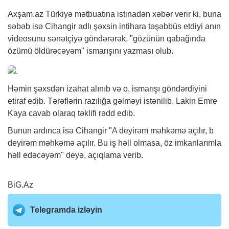
Axşam.az Türkiyə mətbuatına istinadən
xəbər
verir ki, buna
səbəb isə Cihangir adlı şəxsin intihara təşəbbüs etdiyi anın
videosunu sənətçiyə göndərərək, "gözünün qabağında
özümü öldürəcəyəm" ismarışını yazması olub.
Həmin şəxsdən izahat alınıb və o, ismarışı göndərdiyini
etiraf edib. Tərəflərin razılığa gəlməyi istənilib. Lakin Emre
Kaya cavab olaraq təklifi rədd edib.
Bunun ardınca isə Cihangir "A deyirəm məhkəmə açılır, b
deyirəm məhkəmə açılır. Bu iş həll olmasa, öz imkanlarımla
həll edəcəyəm" deyə, açıqlama verib.
BiG.Az
Telegramda izləyin