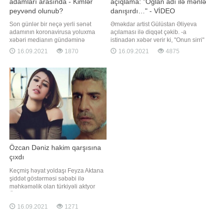
adamları arasında - Kimlər
açıqlama: "Oğlan adı ilə mənlə
peyvənd olunub?
danışırdı…" - VİDEO
Son günlər bir neçə yerli sənət
Əməkdar artist Gülüstan Əliyeva
adamının koronavirusa yoluxma
açılaması ilə diqqət çəkib. -a
xəbəri medianın gündəminə
istinadən xəbər verir ki, "Onun sirri"
çevrildi. Bütün dünyanı cənginə
proqramına qonaq olan sənətçi,
16.09.2021
1870
16.09.2021
4875
alan bu xəstəliyə yoluxub
məşhur prodüserlərdən birinin
sağalanları görsək də, çox təəssüf
oğlan adı ilə ona tez-tez zəng
ki, gözlənilməz şəkildə həyatını
vuraraq telefonla danışdığını
itirən sənətkarlar da oldu. Belə bir
bildirib:. "Mənə tez-tez zəng edirdi.
məqamda həmin sənətçilərin
Oğlan adı ilə danışırdı
xəstəlikdən öncə peyvən
Özcan Dəniz hakim qarşısına
çıxdı
Keçmiş həyat yoldaşı Feyza Aktana
şiddət göstərməsi səbəbi ilə
məhkəməlik olan türkiyəli aktyor
Özcan Dəniz hakim qarşısına çıxıb.
Axşam.az-a istinadən xəbər verir ki,
16.09.2021
1271
1 il 6 ay həbsi tələb olunan aktyor
Feyza Aktanın yalan dediyini