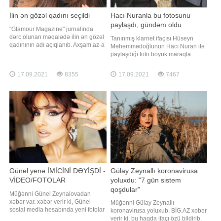
İlin ən gözəl qadını seçildi
Hacı Nuranla bu fotosunu
paylaşdı, gündəm oldu
"Glamour Magazine" jurnalında
dərc olunan məqalədə ilin ən gözəl
Tanınmış klarnet ifaçısı Hüseyn
qadınının adı açıqlanıb. Axşam.az-a
Məhəmmədoğlunun Hacı Nuran ilə
istinadən xəbər verir ki, bu ada
paylaşdığı foto böyük maraqla
türkiyəli aktrisa Hande Erçel layiq
qarşılanıb. -a istinadən xəbər verir
görülüb. Qeyd edək ki, aktrisa
ki, o Hacı Nuranla foto çəkdirərkən
17.09.2021
8355
17.09.2021
7467
sonuncu dəfə "Sen çal kapımı"
üzünü bağlayıb. Klarnet ifaçısı
serialında baş rolu canlandırıb
fotonu bu başlıqla paylaşıb: "Diqqət!
Diqqət!. Əziz Dostlarım, Hacı
Nuranın 4-cu dalğasi başlayıb
Günel yenə İMİCİNİ DƏYİŞDİ -
Gülay Zeynallı koronavirusa
VİDEO/FOTOLAR
yoluxdu: "7 gün sistem
qoşdular"
Müğənni Günel Zeynalovadan
xəbər var. xəbər verir ki, Günel
Müğənni Gülay Zeynallı
sosial media hesabında yeni fotolar
koronavirusa yoluxub. BİG.AZ xəbər
paylaşıb. Fotolarda müğənninin
verir ki, bu haqda ifaçı özü bildirib.