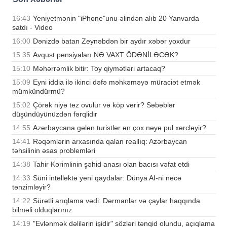
16:43
Yeniyetmənin "iPhone"unu əlindən alıb 20 Yanvarda
satdı - Video
16:00
Dənizdə batan Zeynəbdən bir aydır xəbər yoxdur
15:35
Avqust pensiyaları NƏ VAXT ÖDƏNİLƏCƏK?
15:10
Məhərrəmlik bitir: Toy qiymətləri artacaq?
15:09
Eyni iddia ilə ikinci dəfə məhkəməyə müraciət etmək
mümkündürmü?
15:02
Çörək niyə tez ovulur və köp verir? Səbəblər
düşündüyünüzdən fərqlidir
14:55
Azərbaycana gələn turistlər ən çox nəyə pul xərcləyir?
14:41
Rəqəmlərin arxasında qalan reallıq: Azərbaycan
təhsilinin əsas problemləri
14:38
Tahir Kərimlinin şəhid anası olan bacısı vəfat etdi
14:33
Süni intellektə yeni qaydalar: Dünya AI-ni necə
tənzimləyir?
14:22
Sürətli arıqlama vədi: Dərmanlar və çaylar haqqında
bilməli olduqlarınız
14:19
"Evlənmək dəlilərin işidir" sözləri tənqid olundu, açıqlama