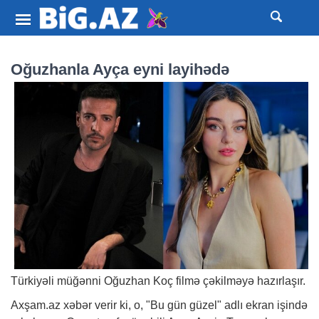
Oğuzhanla Ayça eyni layihədə
Türkiyəli müğənni Oğuzhan Koç filmə çəkilməyə hazırlaşır.
Axşam.az
xəbər
verir ki, o, "Bu gün güzel" adlı ekran işində