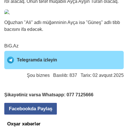
rol alacaq. Onun tərəf müqabili Ayça Ayşin Turan olacaq.
Oğuzhan "Ali" adlı müğənninin Ayça isə "Güneş" adlı tibb
bacısını ifa edəcək.
BiG.Az
Telegramda izləyin
Şou biznes
Baxılıb: 837 Tarix: 02 avqust 2025
Şikayətiniz varsa Whatsapp:
077 7125666
Facebookda Paylaş
Oxşar xəbərlər