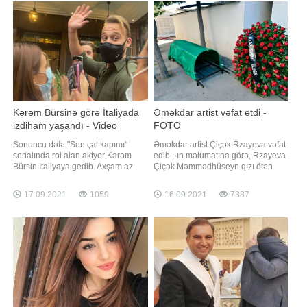
Kərəm Bürsinə görə İtaliyada
Əməkdar artist vəfat etdi -
izdiham yaşandı - Video
FOTO
Sonuncu dəfə "Sen çal kapımı"
Əməkdar artist Çiçək Rzayeva vəfat
serialında rol alan aktyor Kərəm
edib. -ın məlumatına görə, Rzayeva
Bürsin İtaliyaya gedib. Axşam.az
Çiçək Məmmədhüseyn qızı ötən
Türkiyə mətbuatına istinadən xəbər
gün 77 yaşında dünyasını dəyişib.
verir ki, aktyor "Canale 5"
Qeyd edək ki, Çiçək Rzayeva 1944-
17.09.2021
1059
16.09.2021
7387
telekanalında yayımlanan
cü ildə Bakıda anadan olub. Onun
"Verissimo" proqramında qonaq
Azərbaycan arfa sənətində müəllimi
olacaq. Kərəm Bürsinin İtaliyadakı
Aida Abdullayevadan sonra böyük
pərəstişkarları onu coşğ
xidmətləri olub. Çiçək Rzayeva arf