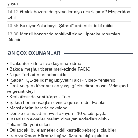
yaydı
14:12
Əmlak bazarında qiymətlər niyə ucuzlaşmır? Ekspertdən
təhlil
13:55
Bəxtiyar Aslanbəyli "Şöhrət" ordeni ilə təltif edildi
13:38
Mənzil bazarında təhlükəli siqnal: İpoteka resursları
tükənir
ƏN ÇOX OXUNANLAR
•
Evakuator xidməti və daşınma xidməti
•
Bakıda məşhur ticarət mərkəzində FACİƏ
•
Nigar Fərhadın əri həbs edildi
•
"Sabah" ÇL-də ilk məğlubiyyətini aldı - Video-Yenilənib
•
Ürək və qan dövranını ən yaxşı gücləndirən məşq: Velosiped
və gəzinti deyil
•
Kral ailəsində yeni körpə - Foto
•
Şakira həmin uşaqları evində qonaq etdi - Fotolar
•
Messi görün harada yaxalandı
•
Dənizə getməzdən əvvəl oxuyun - 10 vacib qayda
•
İnsanların əvvəllər məlum olmayan əcdadları olub -
Təkamülün yeni sirləri
•
Qulaqdakı bu əlamətlər ciddi xəstəlik xəbərçisi ola bilər
•
İran və Oman Hörmüz boğazı üzrə razılığa gəldilər