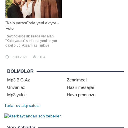
"Kalp yarası"nda yeni aktyor -
Foto
Reytinqlərdə ilk sırada yer alan
"Kalp yarası" serialına yeni aktyor
daxil olub. Axşam.az Türkiyə
mətbuatına istinadən xəbər verir ki,
ekran işində Görkem Mertsöz rol
17.09.2021
3104
alacaq. Aktyor serialda psixoloq
obrazına həyat verəcək
BÖLMƏLƏR
Mp3.BiG.Az
Zengimcell
Unvan.az
Hazır mesajlar
Mp3 yukle
Hava proqnozu
Turlar
ev alqi satqisi
Son Xəbərlər