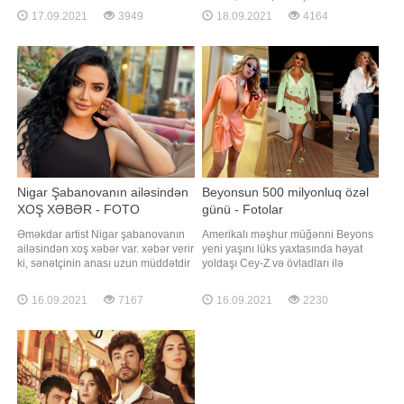
yeni imici izləyicilərin diqqətin
Sənətçi xəstəliyi çox da ağır
17.09.2021
3949
18.09.2021
4164
çəkib. O, saçlarının rəngində və
keçirmədiyini və tez zamanda
formasında dəyişiklik edib.
əvvəlki sağlığına qovuşduğunu
İzləyiciləri onun yeni görünüşünü
deyib:. "Bəziləri deyir ki, çoxlu
bəyəniblər. Həmin görüntüləri
dərmanlar əbul etdim amma xeyri
təqdim edirik:
olmadı. Açığı məndə belə olmadı. 7
gün davaml
Nigar Şabanovanın ailəsindən
Beyonsun 500 milyonluq özəl
XOŞ XƏBƏR - FOTO
günü - Fotolar
Əməkdar artist Nigar şabanovanın
Amerikalı məşhur müğənni Beyons
ailəsindən xoş xəbər var. xəbər verir
yeni yaşını lüks yaxtasında həyat
ki, sənətçinin anası uzun müddətdir
yoldaşı Cey-Z və övladları ilə
ki, beyin qanaması keçirdiyi üçün
birlikdə qeyd edib. Axşam.az xarici
yataq xəstəsi idi. Nigar sosial media
mediaya istinadən xəbər verir ki,
16.09.2021
7167
16.09.2021
2230
hesabında paylaşım edərək
ifaçının 40 yaşı tamam olub. O, 500
anasının artıq yataqdan ayağa
milyon dollarlıq yaxta ilə səyahətə
qalxdığını qeyd edib: . "5 aya
yollanaraq özəl gününü qeyd edib.
yaxındır ki, anam beyin qanamas
Kirayəsi həftəlik 4 milyon dollar