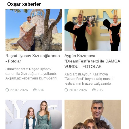
Oxşar xəbərlər
Rəşad İlyasov Xızı dağlarında
Aygün Kazımova
- Fotolar
"DreamFest"ə tərzi ilə DAMĞA
VURDU - FOTOLAR
Əməkdar artist Rəşad İlyasov
qanun ilə Xızı dağlarına yollanıb.
Xalq artisti Aygün Kazımova
Axşam.az xəbər verir ki, müğənni
"DreamFest" beynəlxalq musiqi
Xızı dağlarında çəkilən fotolarını
festivalının firuzəyi xalçasında
izləyiciləri ilə bölüşüb. R.İlyasov
görüntülənib. Axşam.az xəbər verir
22.07.2026
684
26.07.2026
705
"Tapa bilərsiniz, şəkillər hansı
ki, ölkənin əsas ulduzu tədbirə
mahnını "oxuyur" deyə izləyicilərinə
xüsusi tərzi ilə damğa vurub. Pop
sual ünvanlayıb
kraliça zövqlü geyimi və fərqli saç
düzümü ilə diqqət mərkəzində olub,
qonaqların və fotoqrafları