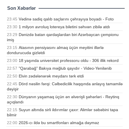
Son Xəbərlər
23:45
Vədinə sadiq qalıb saçlarını çəhrayıya boyadı - Foto
23:30
1 milyon avroluq lotereya biletini səhvən zibilə atdı
23:29
Dənizdə batan qardaşlardan biri Azərbaycan çempionu
imiş
23:15
Atasının pensiyasını almaq üçün meyitini illərlə
dondurucuda gizlətdi
23:00
18 yaşında universitet professoru oldu - 306 illik rekord
22:57
"Qarabağ" Bakıya məğlub qayıdır - Video-Yenilənib
22:50
Elvin zədələnərək meydanı tərk etdi
22:45
Dörd nəsilin fərqi: Cəlbedicilik haqqında anlayış tamamilə
dəyişir
22:30
Dünyanın yaşamaq üçün ən əlverişli şəhərləri - Reytinq
açıqlandı
22:15
Suyun altında sirli ildırımlar çaxır: Alimlər səbəbini tapa
bilmir
22:00
2026-cı ildə bu smartfonları almağa dəyməz