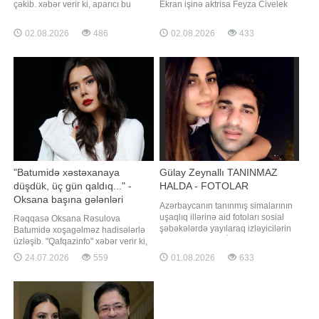
çəkib. xəbər verir ki, aparıcı bu
Ekran işinə aktrisa Feyza Civelek
barədə "Pərvizə görə" verilişində
vida edəcək. Maraqlı məqamlardan
danışıb. O, nişanlı olduğu dövrdə
biri də bununla bağlı xəbər
02.08.2026
486
02.08.2026
433
şəxsi həyatı ilə bağlı mediada
yayıldıqdan sonra aktrisa instaqram
yayılan xəbərlərin münasibətlərinə
hesabını tamamilə bağlayıb. Qeyd
təsirindən söz açıb. Aparıcı
edək ki, 5-ci mövsümünün
vurğulayıb ki, şəxs
yayımlanması gözlənilən serialın
baş rolun
"Batumidə xəstəxanaya
Gülay Zeynallı TANINMAZ
düşdük, üç gün qaldıq..." -
HALDA - FOTOLAR
Oksana başına gələnləri
Azərbaycanın tanınmış simalarının
danışdı
uşaqlıq illərinə aid fotoları sosial
Rəqqasə Oksana Rəsulova
şəbəkələrdə yayılaraq izləyicilərin
Batumidə xoşagəlməz hadisələrlə
diqqətini çəkib. BİG.AZ -a istinadla
üzləşib. "Qafqazinfo" xəbər verir ki,
xəbər verir ki, paylaşılan arxiv
bu barədə rəqqasə sosial şəbəkə
24.07.2026
559
01.08.2026
633
şəkillərində məşhur müğənnilər,
hesabında paylaşım edib. O ailəsi
aktyor və aktrisalar, aparıcılar, eləcə
ilə birgə keçirdiyi 6 günlük Batumi
də digər sənət nümayəndələrinin
tətilində qaldıqları hoteldən
illər əvvəl çəkilmi
şikayətlənib: "Əgər Batumiyə
getməyi planlaşdırırsınızsa, xüsusil