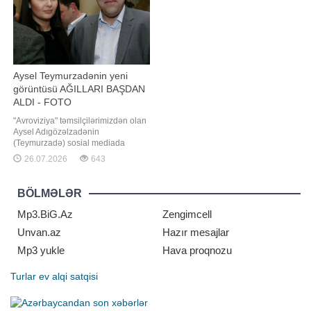
Aysel Teymurzadənin yeni
görüntüsü AĞILLARI BAŞDAN
ALDI - FOTO
"Avroviziya" təmsilçilərimizdən olan
Aysel Adıgözəlzadənin
(Teymurzadə) sosial mediada
paylaşımı ilə maraq doğurub. xəbər
26.07.2026
643
verir ki, ifaçı yeni görüntülərini
instaqram hesabında paylaşıb.
Aysel dərin yarıqlı ağ libasda göz
BÖLMƏLƏR
oxşayıb. Zərifliyi və gözəlliyi ilə
diqqət çəkən sənətçinin paylaşımın
Mp3.BiG.Az
Zengimcell
Unvan.az
Hazır mesajlar
Mp3 yukle
Hava proqnozu
Turlar
ev alqi satqisi