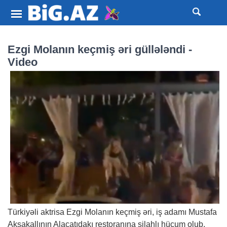
Ezgi Molanın keçmiş əri güllələndi -
Video
Türkiyəli aktrisa Ezgi Molanın keçmiş əri, iş adamı Mustafa
Aksakallının Alaçatıdakı restoranına silahlı hücum olub.