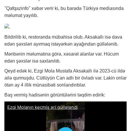
"Qafqazinfo"
xəbər
verir ki, bu barədə Türkiyə mediasında
məlumat yayılıb.
Bildirilib ki, restoranda mübahisə olub. Aksakallı isə dava
edən şəxsləri ayırmaq istəyərkən ayağından güllələnib.
Mənbənin məlumatına görə, xəsarət alanlar var. Hücum
edən şəxslər isə saxlanılıb.
Qeyd edək ki, Ezgi Mola Mustafa Aksakallı ilə 2023-cü ildə
ailə qurmuşdu. Cütlüyün Can adlı bir övladı var. Lakin onlar
ötən ay 4 illik münasibəti sonlandırıblar.
Baş vermiş hadisənin görüntülərini təqdim edirik: