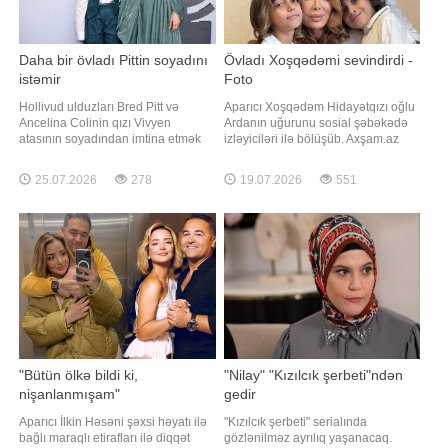
Daha bir övladı Pittin soyadını
Övladı Xoşqədəmi sevindirdi -
istəmir
Foto
Hollivud ulduzları Bred Pitt və
Aparıcı Xoşqədəm Hidayətqızı oğlu
Ancelina Colinin qızı Vivyen
Ardanın uğurunu sosial şəbəkədə
atasının soyadından imtina etmək
izləyiciləri ilə bölüşüb. Axşam.az
üçün məhkəməyə müraciət edib.
xəbər verir ki, aparıcı beynəlxalq
Axşam.az xəbər verir ki, 18 yaşlı
festivalda birinci yerə layiq görülən
25.07.2026
278
19.07.2026
551
Vivyen Los-Anceles Ali
oğlunun mükafat aldığı anlardan
Məhkəməsinə Pitt-Coli soyadının
fotonu paylaşaraq ona duyğusal
yalnız Coli ilə əvəzlənməsi üçün
sözlər həsr edib. Xoşqədəm bildirib
ərizə təqdim edib. Məhkəmə
ki, Arda pianoya başlayand
sənədlərində səbəb "şəxsi"
"Bütün ölkə bildi ki,
"Nilay" "Kızılcık şerbeti"ndən
nişanlanmışam"
gedir
Aparıcı İlkin Həsəni şəxsi həyatı ilə
"Kızılcık şerbeti" serialında
bağlı maraqlı etirafları ilə diqqət
gözlənilməz ayrılıq yaşanacaq.