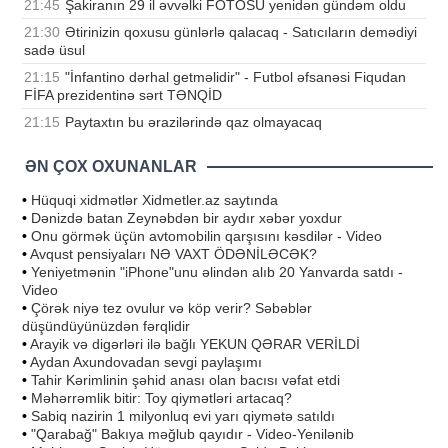
21:45
Şakiranın 29 il əvvəlki FOTOSU yenidən gündəm oldu
21:30
Ətirinizin qoxusu günlərlə qalacaq - Satıcıların demədiyi
sadə üsul
21:15
"İnfantino dərhal getməlidir" - Futbol əfsanəsi Fiqudan
FİFA prezidentinə sərt TƏNQİD
21:15
Paytaxtın bu ərazilərində qaz olmayacaq
ƏN ÇOX OXUNANLAR
•
Hüquqi xidmətlər Xidmetler.az saytında
•
Dənizdə batan Zeynəbdən bir aydır xəbər yoxdur
•
Onu görmək üçün avtomobilin qarşısını kəsdilər - Video
•
Avqust pensiyaları NƏ VAXT ÖDƏNİLƏCƏK?
•
Yeniyetmənin "iPhone"unu əlindən alıb 20 Yanvarda satdı -
Video
•
Çörək niyə tez ovulur və köp verir? Səbəblər
düşündüyünüzdən fərqlidir
•
Arayik və digərləri ilə bağlı YEKUN QƏRAR VERİLDİ
•
Aydan Axundovadan sevgi paylaşımı
•
Tahir Kərimlinin şəhid anası olan bacısı vəfat etdi
•
Məhərrəmlik bitir: Toy qiymətləri artacaq?
•
Sabiq nazirin 1 milyonluq evi yarı qiymətə satıldı
•
"Qarabağ" Bakıya məğlub qayıdır - Video-Yenilənib