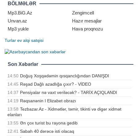
istinadən xəbər verir. "Mən
BÖLMƏLƏR
Corcinayam"
Mp3.BiG.Az
Zengimcell
Unvan.az
Hazır mesajlar
Mp3 yukle
Hava proqnozu
Turlar
ev alqi satqisi
Son Xəbərlər
14:50
Doğuş Xoşqədəmin qısqanclığından DANIŞDI
14:45
Rəşad Dağlı azadlığa çıxır? - VİDEO
14:37
Pensiyalar nə vaxt veriləcək? - TARİX AÇIQLANDI
14:19
Rəqsanənin I Elizabet obrazı
13:58
Tezbazar.Az - Xidmətlər, təmir, tikinti və digər xidmət
elanları
13:55
Ən çox turist bu rayona gedib
12:41
Sabah 40 dərəcə isti olacaq