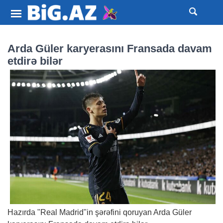
Arda Güler karyerasını Fransada davam
etdirə bilər
Hazırda "Real Madrid"in şərəfini qoruyan Arda Güler