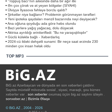
•
"Toppuş bacı"nın ailəsində daha bir ağır itki
•
Ən çox çörək və ət yeyən bölgələr (SİYAHI)
•
Ülviyyə İlyasova fəhləyə borclu qalıb?
•
Şirkətlər niyə bağlanır? Problemin görünməyən tərəfləri
•
Yeni ipoteka qaydaları mənzil bazarında nəyi dəyişəcək?
•
Ana oğluna qoyduğu ada görə həbs olundu
•
Bəzi yerlərə yağış yağacaq, dolu düşəcək
•
Aktrisa ayrıldığı ərinitəriflədi: "Bu nə yaraşıqlılıqdır"
•
Güclü küləklə bağlı - Xəbərdarlıq
•
2024-cü ildəki dəhşətli sunami: Bir neçə saat ərzində 230
mindən çox insan həlak oldu
TOP MP3
BiG.az Azərbaycan və dünyada ən son xəbərləri çatdırır.
Saytda müxtəlif mövzuda sosial , siyasi, maraqlı, şou biznes
xəbərlər var .
son xeberler
oxumaq üçün big.az saytını izləyin .
sonxeber.az
|
Bizimlə Əlaqə
© BiG.AZ , 2004 - 2026