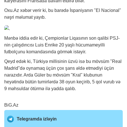
karyerasını Fransada davam etdirə bilər.
Oxu.Az
xəbər
verir ki, bu barədə İspaniyanın "El Nacional"
nəşri məlumat yayıb.
Mənbə iddia edir ki, Çempionlar Liqasının son qalibi PSJ-
nin çalışdırıcısı Luis Enrike 20 yaşlı hücumameyilli
futbolçunu komandasında görmək istəyir.
Qeyd edək ki, Türkiyə millisinin üzvü isə bu mövsüm "Real
Madrid"də oynamaq üçün çox şans əldə etmədiyi üçün
narazıdır. Arda Güler bu mövsüm "Kral" klubunun
heyətində bütün turnirlərdə 38 oyun keçirib, 5 qol vurub və
9 məhsuldar ötürmə ilə yadda qalıb.
BiG.Az
Telegramda izləyin