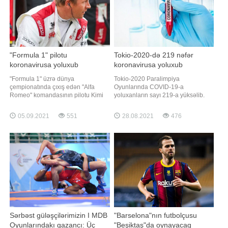
"Formula 1" pilotu
Tokio-2020-də 219 nəfər
koronavirusa yoluxub
koronavirusa yoluxub
"Formula 1" üzrə dünya
Tokio-2020 Paralimpiya
çempionatında çıxış edən "Alfa
Oyunlarında COVID-19-a
Romeo" komandasının pilotu Kimi
yoluxanların sayı 219-a yüksəlib.
Raykkonen koronavirusa yoluxub.
Unikal.org-a istinadən xəbər verir ki,
"Report" yarışın rəsmi saytına
oyunlar çərçivəsində son sutkada
05.09.2021
551
28.08.2021
476
istinadən xəbər verir ki, 41 yaşlı
daha 22 nəfərdə koronavirus aşkar
sürücü bu səbəbdən Niderland
edilib. Həmin şəxslər karantinə
Qran-prisində iştirak etməyəcək.
alınıblar. Qeyd edək ki, 160 ölkədən
Onu Robert Kubitsa əvəzləyəcək
4 440-ə yaxın idmançının 22 növdə
yarışdığı Tokio-202
Sərbəst güləşçilərimizin I MDB
"Barselona"nın futbolçusu
Oyunlarındakı qazancı: Üç
"Beşiktaş"da oynayacaq