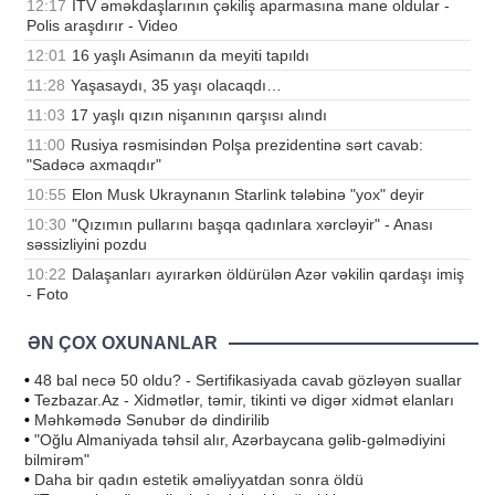
12:17
İTV əməkdaşlarının çəkiliş aparmasına mane oldular -
Polis araşdırır - Video
12:01
16 yaşlı Asimanın da meyiti tapıldı
11:28
Yaşasaydı, 35 yaşı olacaqdı…
11:03
17 yaşlı qızın nişanının qarşısı alındı
11:00
Rusiya rəsmisindən Polşa prezidentinə sərt cavab:
"Sadəcə axmaqdır"
10:55
Elon Musk Ukraynanın Starlink tələbinə "yox" deyir
10:30
"Qızımın pullarını başqa qadınlara xərcləyir" - Anası
səssizliyini pozdu
10:22
Dalaşanları ayırarkən öldürülən Azər vəkilin qardaşı imiş
- Foto
ƏN ÇOX OXUNANLAR
•
48 bal necə 50 oldu? - Sertifikasiyada cavab gözləyən suallar
•
Tezbazar.Az - Xidmətlər, təmir, tikinti və digər xidmət elanları
•
Məhkəmədə Sənubər də dindirilib
•
"Oğlu Almaniyada təhsil alır, Azərbaycana gəlib-gəlmədiyini
bilmirəm"
•
Daha bir qadın estetik əməliyyatdan sonra öldü