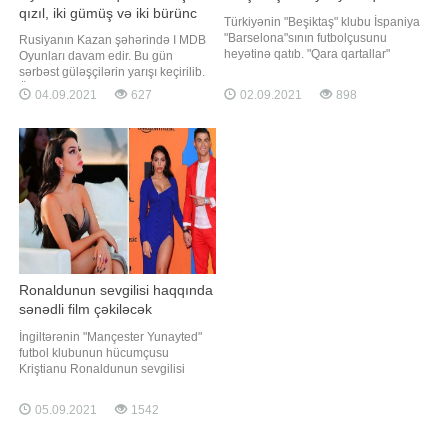
qızıl, iki gümüş və iki bürünc
Türkiyənin "Beşiktaş" klubu İspaniya
medal
"Barselona"sının futbolçusunu
Rusiyanın Kazan şəhərində I MDB
heyətinə qatıb. "Qara qartallar"
Oyunları davam edir. Bu gün
katalon klubunun bosiyalı üzvü
sərbəst güləşçilərin yarışı keçirilib.
Miralem Pyaniçi icarəyə götürüb.
Ölkəmizi böyük məşqçi Zəlimxan
04.09.2021
627
02.09.2021
898
"Barsa"da illik 8 milyon avro
Hüseynov və məşqçi Arif
məvacib alan Pyaniçə İstanbul
Abdullayevin rəhbərliyi altında
təmsilçisinin heyətində 3 milyon avr
Əliabbas Rzazadə (57 kq), Tural
Hüseynov (61 kq), Sabir Cəfərov
(65 kq), Namus Orucov (70 kq),
Cəbrayıl Hacıyev (7
Ronaldunun sevgilisi haqqında
sənədli film çəkiləcək
İngiltərənin "Mançester Yunayted"
futbol klubunun hücumçusu
Kriştianu Ronaldunun sevgilisi
Corcina Rodriges "Netflix"in
istehsalı olacaq yeni sənədli filmdə
05.09.2021
1542
öz həyat hekayəsini danışacaq. Bu
barədə "Report" xarici mətbuata