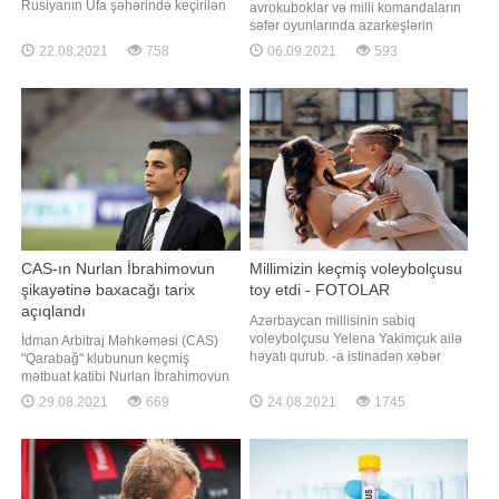
Rusiyanın Ufa şəhərində keçirilən
avrokuboklar və milli komandaların
gənclərin dünya çempionatında
səfər oyunlarında azarkeşlərin
final görüşünə çıxıb. 130 kq çəki
iştirakına izacə verib. Bu barədə
22.08.2021
758
06.09.2021
593
dərəcəsində mübarizə aparan
Avropa Futbol Azarkeşləri (FSE)
idmançı türkiyəli Muhammet Bakirlə
təşkilatı məlumat yayıb. Azarkeşlərin
üz-üzə gəlib. Rəqibinə 1:3 hesabı
pandemiya ilə bağlı bütün
ilə məğlub olan Məmmədov gümüş
qaydalara əməl etməsinin vacibliyi
medalla kifayətlənib. 5
qeyd olunub
CAS-ın Nurlan İbrahimovun
Millimizin keçmiş voleybolçusu
şikayətinə baxacağı tarix
toy etdi - FOTOLAR
açıqlandı
Azərbaycan millisinin sabiq
voleybolçusu Yelena Yakimçuk ailə
İdman Arbitraj Məhkəməsi (CAS)
həyatı qurub. -a istinadən xəbər
"Qarabağ" klubunun keçmiş
verir ki, milliləşən legionerin toy
mətbuat katibi Nurlan İbrahimovun
mərasimi vətəni Ukraynada baş
UEFA-ya qarşı şikayət ərizəsinə
29.08.2021
669
24.08.2021
1745
tutub. Xanım voleybolçu Dmitri
baxacaq. Dinləmələr oktyabrın 8-nə
Şatovla evlənib. Kiyevdə anadan
təyin edilib. Xatırladaq ki, Nurlan
olan Yelenanın toyu da paytaxtda
İbrahimov 44 günlük müharibə
gerçəkləşib. Cütlük şad gününü
zamanı "Facebook" hesabında
Kiyev vilayətind
ermənilərlə bağlı paylaşımın