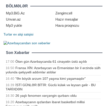
Federasiyasına istinadən
məlumatına görə, sərbəst güləşdə
BÖLMƏLƏR
Xetaq Karsanov (125 kq) gümüş,
Ramik Heybətov (70 kq) isə bürünc
Mp3.BiG.Az
Zengimcell
meda
Unvan.az
Hazır mesajlar
Mp3 yukle
Hava proqnozu
Turlar
ev alqi satqisi
Son Xəbərlər
17:00
Ötən gün Azərbaycanda 61 cinayətin üstü açılıb
16:50
Fransa XİN: Azərbaycan və Ermənistan bir il ərzində sülh
yolunda qətiyyətli addımlar atıblar
16:40
"Ən böyük arzum 107 yaşına kimi yaşamaqdır"
16:39
İSTİ GÜNLƏR BİTİR: Güclü külək və leysan gəlir - BU
TARİXDƏN
16:30
26 yaşlı fenomen xərçəngin qurbanı oldu
16:20
Azərbaycanın qızlardan ibarət basketbol millisi