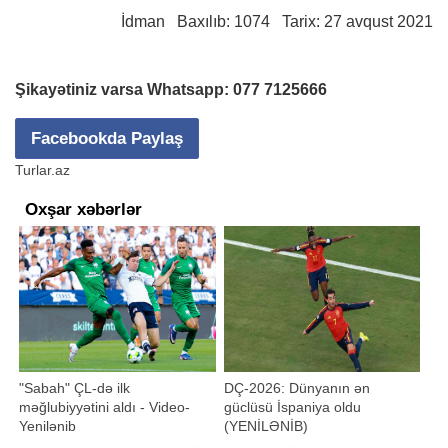
İdman
Baxılıb: 1074 Tarix: 27 avqust 2021
Şikayətiniz varsa Whatsapp:
077 7125666
Facebookda Paylaş
Turlar.az
Oxşar xəbərlər
"Sabah" ÇL-də ilk
DÇ-2026: Dünyanın ən
məğlubiyyətini aldı - Video-
güclüsü İspaniya oldu
Yenilənib
(YENİLƏNİB)