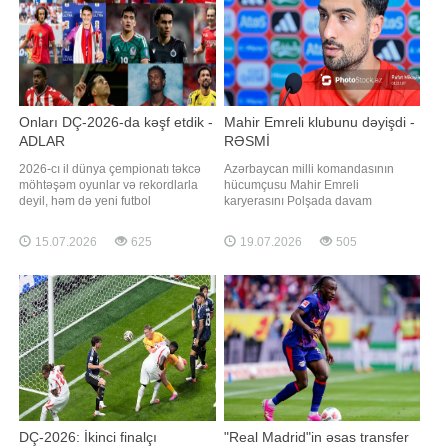
Onları DÇ-2026-da kəşf etdik -
Mahir Emreli klubunu dəyişdi -
ADLAR
RƏSMİ
2026-cı il dünya çempionatı təkcə
Azərbaycan milli komandasının
möhtəşəm oyunlar və rekordlarla
hücumçusu Mahir Emreli
deyil, həm də yeni futbol
karyerasını Polşada davam
ulduzlarının üzə çıxması ilə yadda
etdirəcək. xəbər verir ki, 29 yaşlı
qaldı. Turnirdə gözlənilməz
futbolçu "Rakuv" klubuna transfer
15.07.2026
625
19.07.2026
505
performans sərgiləyən bir sıra
olunub. Bu barədə Polşa təmsilçisi
futbolçular həm komandalarının
rəsmi sosial şəbəkə hesablarında
uğurunda əsas rol oynadı, həm də
məlumat yayıb:. "61 dəfə
Avropanın aparıcı klublarının diqqət
Azərbaycan milli komandasının
mərkəzinə düşdü
formasını geyinmi
DÇ-2026: İkinci finalçı
"Real Madrid"in əsas transfer