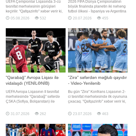
UEFA Çempionlar Liqasında 3-cü
2026 FIFA Dünya Çempionatının
təsnifat mərhələsinin görüşləri
böyük finalında planetin iki nəhəng
keçirilir. "Qafqazinfo" xəbər verir ki,
futbol ölkəsi - İspaniya və Argentina
Azərbaycan təmsilçisi "Sabah" da
yığmaları qarşı-qarşıya gəlib.
05.08.2026
532
20.07.2026
455
bu gün meydana çıxacaq. Valdas
Qaynarinfo xəbər verir ki, Nyu-
Dambrauskasın komandası
Cersidəki "MetLife" stadionunda
Danimarka səfərində "Orhus"la
keçirilən və gərginliyi son saniyəyə
qarşılaşacaq. Oyun Bakı vaxtı ilə
qədər davam edən tarixi qarşılaşma
saat 20:30-da başlayacaq
"qırmızı furiya"nı
"Qarabağ" Avropa Liqası ilə
"Zirə" səfərdən məğlub qayıdır
vidalaşdı (YENİLƏNİB)
- Video-Yenilənib
UEFA Avropa Liqasının II təsnifat
Bu gün "Zirə" Konfrans Liqasının 2-
mərhələsində "Qarabağ" səfərdə
ci təsnifat mərhələsində ilk oyununa
ÇSKA (Sofiya, Bolqarıstan) ilə
çıxacaq. "Qafqazinfo" xəbər verir ki,
cavab oyununa çıxıb. Qaynarinfo-
Rəşad Sadıqovun komandası
nun məlumatına görə, "Vasil Levski"
Estoniyada "Payde"nin qonağı
31.07.2026
262
23.07.2026
463
stadionunda keçirilən qarşılaşmada
olacaq. Görüş saat 20:00-da start
hesab açılmayıb - 0:0. Bakıda baş
götürəcək. Bu komandalar
tutan ilk görüşdə də tərəflər fərqlənə
arasındakı cavab oyunu bir həftə
bilməmişdilər
sonra Sumqayıtd