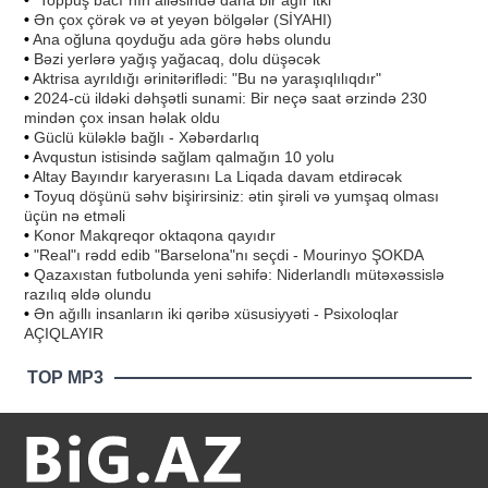
•
Ən çox çörək və ət yeyən bölgələr (SİYAHI)
•
Ana oğluna qoyduğu ada görə həbs olundu
•
Bəzi yerlərə yağış yağacaq, dolu düşəcək
•
Aktrisa ayrıldığı ərinitəriflədi: "Bu nə yaraşıqlılıqdır"
•
2024-cü ildəki dəhşətli sunami: Bir neçə saat ərzində 230
mindən çox insan həlak oldu
•
Güclü küləklə bağlı - Xəbərdarlıq
•
Avqustun istisində sağlam qalmağın 10 yolu
•
Altay Bayındır karyerasını La Liqada davam etdirəcək
•
Toyuq döşünü səhv bişirirsiniz: ətin şirəli və yumşaq olması
üçün nə etməli
•
Konor Makqreqor oktaqona qayıdır
•
"Real"ı rədd edib "Barselona"nı seçdi - Mourinyo ŞOKDA
•
Qazaxıstan futbolunda yeni səhifə: Niderlandlı mütəxəssislə
razılıq əldə olundu
•
Ən ağıllı insanların iki qəribə xüsusiyyəti - Psixoloqlar
AÇIQLAYIR
TOP MP3