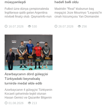
müəyyənləşdi
hədəfi bəlli oldu
Futbol üzrə dünya çempionatında
Madridin "Real" klubunun baş
İngiltərəyə qalib gələn Argentina
məşqçisi Joze Mourinyo "Leypsiq"in
növbəti finalçı olub. Qaynarinfo-nun
cinah hücumçusu Yan Diomandın
məlumatına görə, Atlanta
komandanın əsas transfer hədəfi
stadionunda keçirilən yarımfinal
olduğunu təsdiqləyib. xəbər verir ki,
16.07.2026
530
26.07.2026
256
mərhələsinin matçında Cənubi
bu barədə jurnalist Fabritsio
Amerika təmsilçisi 2:1 hesablı
Romano "X" sosial şəbəkəsində
qələbəyə sevinib. Baxmayaraq ki,
məlumat yayıb. Məlumata görə,
matçda hesabı avropalılar açıblar.
portuqaliyalı mütəxəssi
55-ci dəqiqəd
Azərbaycanın dörd güləşçisi
Türkiyədəki beynəlxalq
turnirdə medal əldə edib
Azərbaycanın 4 güləşçisi Türkiyənin
Kocaeli şəhərində təşkil olunan
Hasan Gemici və Qazanfer Bilgenin
xatirə turnirində medal qazanıb.
01.08.2026
213
"Report"un Azərbaycan Güləş