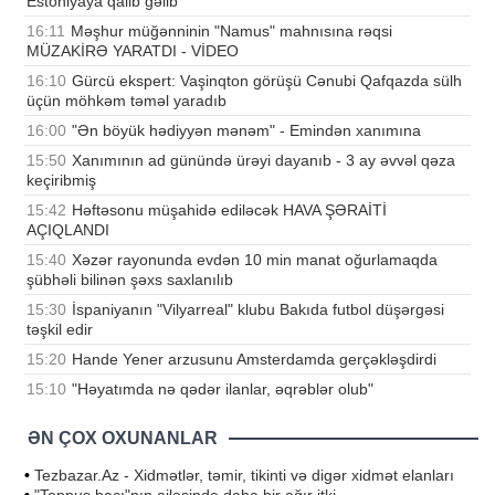
Estoniyaya qalib gəlib
16:11
Məşhur müğənninin "Namus" mahnısına rəqsi
MÜZAKİRƏ YARATDI - VİDEO
16:10
Gürcü ekspert: Vaşinqton görüşü Cənubi Qafqazda sülh
üçün möhkəm təməl yaradıb
16:00
"Ən böyük hədiyyən mənəm" - Emindən xanımına
15:50
Xanımının ad günündə ürəyi dayanıb - 3 ay əvvəl qəza
keçiribmiş
15:42
Həftəsonu müşahidə ediləcək HAVA ŞƏRAİTİ
AÇIQLANDI
15:40
Xəzər rayonunda evdən 10 min manat oğurlamaqda
şübhəli bilinən şəxs saxlanılıb
15:30
İspaniyanın "Vilyarreal" klubu Bakıda futbol düşərgəsi
təşkil edir
15:20
Hande Yener arzusunu Amsterdamda gerçəkləşdirdi
15:10
"Həyatımda nə qədər ilanlar, əqrəblər olub"
ƏN ÇOX OXUNANLAR
•
Tezbazar.Az - Xidmətlər, təmir, tikinti və digər xidmət elanları
•
"Toppuş bacı"nın ailəsində daha bir ağır itki