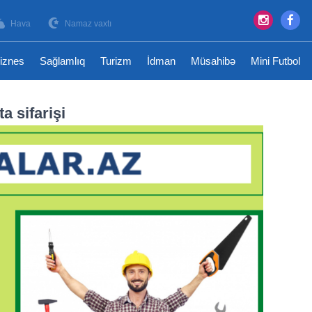
Hava
Namaz vaxtı
iznes
Sağlamlıq
Turizm
İdman
Müsahibə
Mini Futbol
a sifarişi