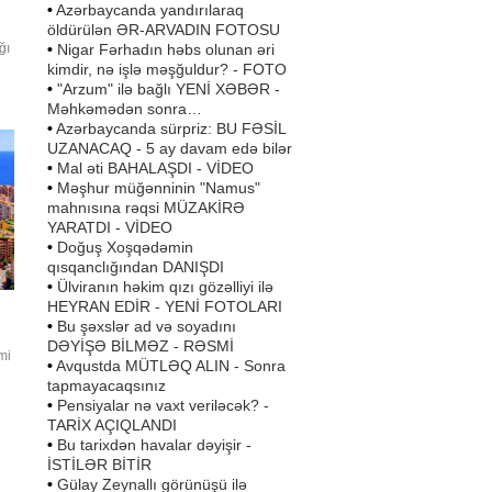
•
Azərbaycanda yandırılaraq
öldürülən ƏR-ARVADIN FOTOSU
•
Nigar Fərhadın həbs olunan əri
ğı
kimdir, nə işlə məşğuldur? - FOTO
•
"Arzum" ilə bağlı YENİ XƏBƏR -
Məhkəmədən sonra…
ta
•
Azərbaycanda sürpriz: BU FƏSİL
UZANACAQ - 5 ay davam edə bilər
•
Mal əti BAHALAŞDI - VİDEO
•
Məşhur müğənninin "Namus"
mahnısına rəqsi MÜZAKİRƏ
YARATDI - VİDEO
•
Doğuş Xoşqədəmin
qısqanclığından DANIŞDI
•
Ülviranın həkim qızı gözəlliyi ilə
HEYRAN EDİR - YENİ FOTOLARI
•
Bu şəxslər ad və soyadını
DƏYİŞƏ BİLMƏZ - RƏSMİ
mi
•
Avqustda MÜTLƏQ ALIN - Sonra
tapmayacaqsınız
•
Pensiyalar nə vaxt veriləcək? -
TARİX AÇIQLANDI
aq
•
Bu tarixdən havalar dəyişir -
ə
İSTİLƏR BİTİR
•
Gülay Zeynallı görünüşü ilə