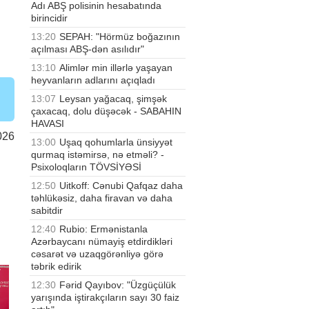
Adı ABŞ polisinin hesabatında
birincidir
13:20
SEPAH: "Hörmüz boğazının
açılması ABŞ-dən asılıdır"
13:10
Alimlər min illərlə yaşayan
heyvanların adlarını açıqladı
13:07
Leysan yağacaq, şimşək
çaxacaq, dolu düşəcək - SABAHIN
HAVASI
026
13:00
Uşaq qohumlarla ünsiyyət
qurmaq istəmirsə, nə etməli? -
Psixoloqların TÖVSİYƏSİ
12:50
Uitkoff: Cənubi Qafqaz daha
təhlükəsiz, daha firavan və daha
sabitdir
12:40
Rubio: Ermənistanla
Azərbaycanı nümayiş etdirdikləri
cəsarət və uzaqgörənliyə görə
təbrik edirik
12:30
Fərid Qayıbov: "Üzgüçülük
yarışında iştirakçıların sayı 30 faiz