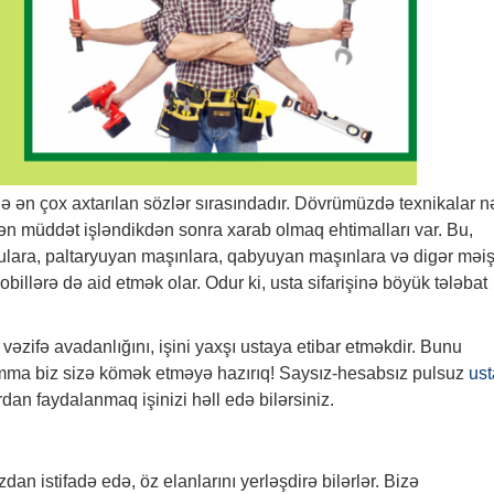
də ən çox axtarılan sözlər sırasındadır. Dövrümüzdə texnikalar n
yən müddət işləndikdən sonra xarab olmaq ehtimalları var. Bu,
culara, paltaryuyan maşınlara, qabyuyan maşınlara və digər məiş
obillərə də aid etmək olar. Odur ki, usta sifarişinə böyük tələbat
vəzifə avadanlığını, işini yaxşı ustaya etibar etməkdir. Bunu
Amma biz sizə kömək etməyə hazırıq! Saysız-hesabsız pulsuz
ust
rdan faydalanmaq işinizi həll edə bilərsiniz.
an istifadə edə, öz elanlarını yerləşdirə bilərlər. Bizə