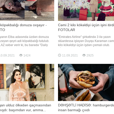
köpəkbalığı donuza oxşayır -
Cəmi 2 kilo kökəldiyi üçün işini itirdi
TO
FOTOLAR
liyanın Elba adasında üzdən donuza
"Emirates Airline" şirkətində 3 ilə yaxın
zəyən qeyri-adi köpəkbalığı tutulub.
stüardessa işləyən Duyqu Karaman cəm
.AZ xəbər verir ki, bu barədə "Daily
kilo kökəldiyi üçün işdən çıxmalı olub.
ror" yazır. "Donuz-kopəkbalığı" kimi
BİG.AZ xəbər verir ki, bu barədə "Mirror"
ınan və nəsli kəsilmək üzrə olan bu
yazır. Belə ki, iş yoldaşlarından biri onun
0.09.2021
1424
11.09.2021
2925
q Qımızı Kitaba salınıb. Yerli
çox "iri" olduğunu bildirərək rəhbərliyə
anariumun əməkdaşı Yuri Tibertonun
şikayət edib. Şikayətdə
lərinə görə
qan ulduz ölkədən qaçmasından
DƏHŞƏTLİ HADİSƏ: hamburgerd
ışdı: başımdan vur, amma...
insan barmağı çıxdı