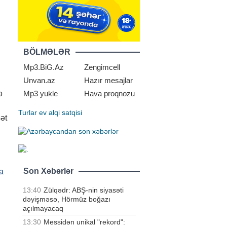
BÖLMƏLƏR
Mp3.BiG.Az
Zengimcell
Unvan.az
Hazır mesajlar
ə
Mp3 yukle
Hava proqnozu
Turlar
ev alqi satqisi
ət
Son Xəbərlər
a
13:40
Zülqədr: ABŞ-nin siyasəti
dəyişməsə, Hörmüz boğazı
açılmayacaq
13:30
Messidən unikal "rekord":