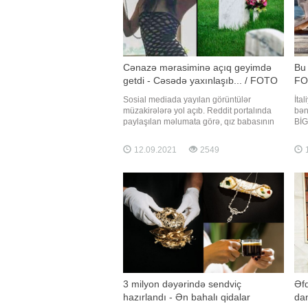
Cənazə mərasiminə açıq geyimdə
Bu 
getdi - Cəsədə yaxınlaşıb... / FOTO
FO
Sosial mediada yayılan görüntülər
İta
müzakirələrə yol açıb. Reddit portalında
bən
paylaşılan məlumata görə, qız babasının
BİG
cənazə mərasiminə açıq geyimdə qatılıb.
Mir
Qohumların etirazlarına baxmayaraq, qız
tan
12.09.2021
2549
1
paltarını dəyişməyib. O cəsədə yaxınlaşıb
balı
və bildirib ki, babası sağ olub onu bu
oke
göyümdə görsəydi etiraz etməzdi
söz
3 milyon dəyərində sendviç
Əf
hazırlandı - Ən bahalı qidalar
dan