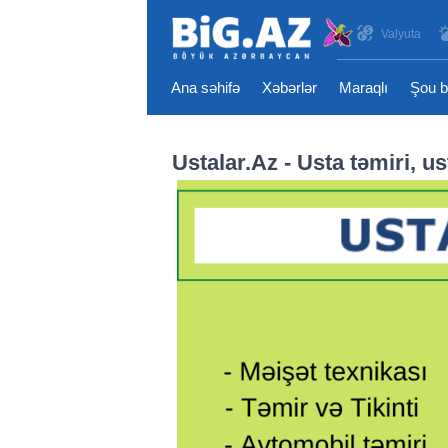
Valyuta
Ana səhifə
Xəbərlər
Maraqlı
Şou b
Ustalar.Az - Usta təmiri, ust