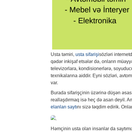
Usta təmiri,
usta sifarişi
sözləri internet
qədər inkişaf etsələr də, onların müəy
televizorlara, kondisionerlərə, soyudu
texnikalarına aiddir. Eyni sözləri, avtom
var.
Burada sifarişçinin üzərinə düşən əsas 
reallaşdırmaq isə heç də asan deyil. 
elanları saytı
nı sizə təqdim edirik. Onla
Həmçinin usta olan insanlar da saytımızd