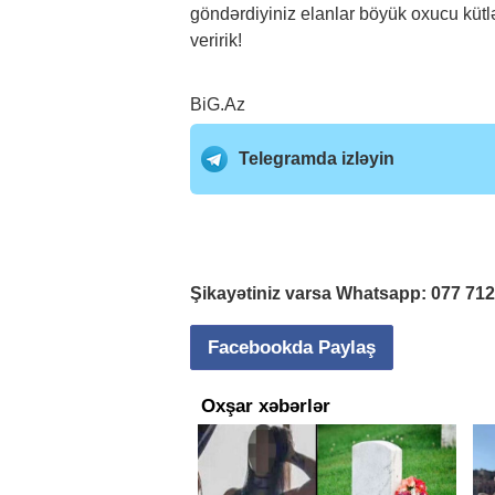
göndərdiyiniz elanlar böyük oxucu kütl
veririk!
BiG.Az
Telegramda izləyin
Şikayətiniz varsa Whatsapp:
077 71
Facebookda Paylaş
Oxşar xəbərlər