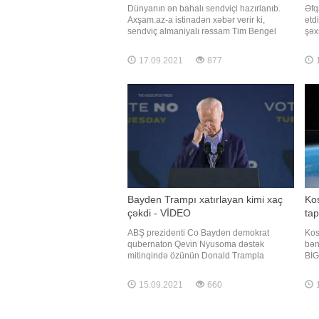
Dünyanın ən bahalı sendviçi hazırlanıb.
Əfq
Axşam.az-a istinadən xəbər verir ki,
etd
sendviç almaniyalı rəssam Tim Bengel
şəx
tərəfindən saf qızıl istifadə olunaraq
uld
düzəldilib. Həmin qida 3 milyon dollar
ələ
17.09.2021
877
1
dəyərində qiymətləndirilib. Qeyd edək ki,
İst
bu ilk belə baha qida məhsulu deyil.
Müğ
Dünyanın ən bahalı yeməklərin
Kab
Bayden Trampı xatırlayan kimi xaç
Ko
çəkdi - VİDEO
tap
ABŞ prezidenti Co Bayden demokrat
Kos
qubernaton Qevin Nyusoma dəstək
bən
mitinqində özünün Donald Trampla
BİG
rəqabətini xatırlayıb. -ın -a istinadən
ver
məlumatına görə, o bildirib ki, Kaliforniya
ast
15.09.2021
660
1
sakinlərinin qəbul edəcəyi qərar tək ABŞ-a
3,2
yox, ümumilikdə bütün dünyaya təsir
san
qoyacaq. "Bilirsiniz ki, ötən il seçkilərd