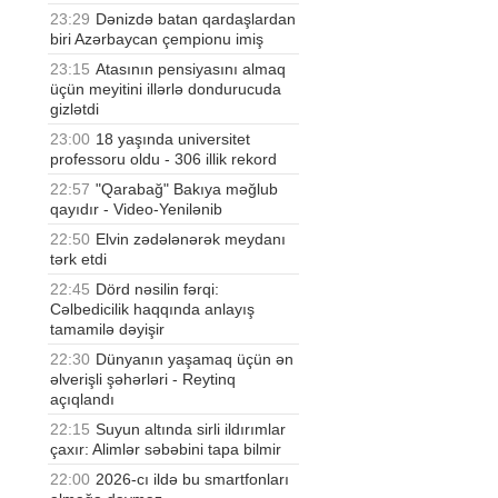
23:29
Dənizdə batan qardaşlardan
biri Azərbaycan çempionu imiş
23:15
Atasının pensiyasını almaq
üçün meyitini illərlə dondurucuda
gizlətdi
23:00
18 yaşında universitet
professoru oldu - 306 illik rekord
22:57
"Qarabağ" Bakıya məğlub
qayıdır - Video-Yenilənib
22:50
Elvin zədələnərək meydanı
tərk etdi
22:45
Dörd nəsilin fərqi:
Cəlbedicilik haqqında anlayış
tamamilə dəyişir
22:30
Dünyanın yaşamaq üçün ən
əlverişli şəhərləri - Reytinq
açıqlandı
22:15
Suyun altında sirli ildırımlar
çaxır: Alimlər səbəbini tapa bilmir
22:00
2026-cı ildə bu smartfonları