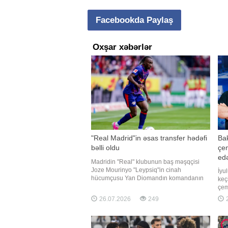
Facebookda Paylaş
Oxşar xəbərlər
"Real Madrid"in əsas transfer hədəfi
Bak
bəlli oldu
çe
edə
Madridin "Real" klubunun baş məşqçisi
Joze Mourinyo "Leypsiq"in cinah
İyu
hücumçusu Yan Diomandın komandanın
keç
əsas transfer hədəfi olduğunu təsdiqləyib.
çem
xəbər verir ki, bu barədə jurnalist Fabritsio
hak
26.07.2026
249
2
Romano "X" sosial şəbəkəsində məlumat
Fed
yayıb. Məlumata görə, portuqaliyalı
məl
mütəxəssi
Are
kat