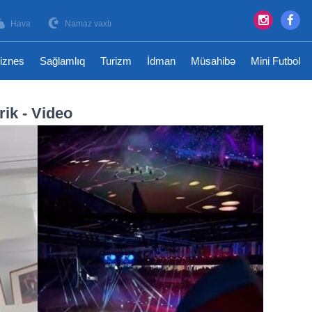
Hava
Namaz vaxtı
iznes
Sağlamlıq
Turizm
İdman
Müsahibə
Mini Futbol
ik - Video