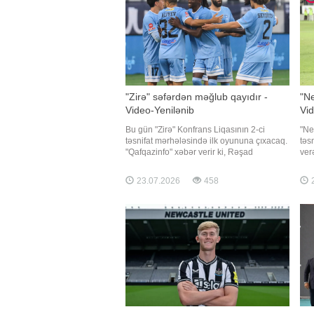
"Zirə" səfərdən məğlub qayıdır -
"Ne
Video-Yenilənib
Vid
Bu gün "Zirə" Konfrans Liqasının 2-ci
"Ne
təsnifat mərhələsində ilk oyununa çıxacaq.
təs
"Qafqazinfo" xəbər verir ki, Rəşad
ver
Sadıqovun komandası Estoniyada
qar
"Payde"nin qonağı olacaq. Görüş saat
Bel
23.07.2026
458
2
20:00-da start götürəcək. Bu komandalar
qəb
arasındakı cavab oyunu bir həftə sonra
20:
Sumqayıtd