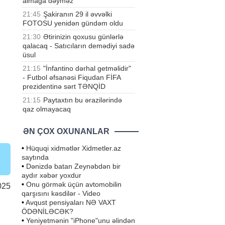
almağa dəyməz
21:45
Şakiranın 29 il əvvəlki
FOTOSU yenidən gündəm oldu
21:30
Ətirinizin qoxusu günlərlə
qalacaq - Satıcıların demədiyi sadə
üsul
21:15
"İnfantino dərhal getməlidir"
- Futbol əfsanəsi Fiqudan FİFA
prezidentinə sərt TƏNQİD
21:15
Paytaxtın bu ərazilərində
qaz olmayacaq
ƏN ÇOX OXUNANLAR
•
Hüquqi xidmətlər Xidmetler.az
saytında
•
Dənizdə batan Zeynəbdən bir
aydır xəbər yoxdur
•
Onu görmək üçün avtomobilin
025
qarşısını kəsdilər - Video
•
Avqust pensiyaları NƏ VAXT
ÖDƏNİLƏCƏK?
•
Yeniyetmənin "iPhone"unu əlindən