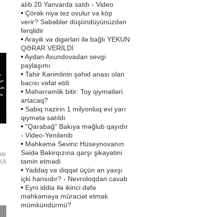
alıb 20 Yanvarda satdı - Video
•
Çörək niyə tez ovulur və köp
verir? Səbəblər düşündüyünüzdən
fərqlidir
•
Arayik və digərləri ilə bağlı YEKUN
QƏRAR VERİLDİ
•
Aydan Axundovadan sevgi
paylaşımı
•
Tahir Kərimlinin şəhid anası olan
bacısı vəfat etdi
•
Məhərrəmlik bitir: Toy qiymətləri
artacaq?
•
Sabiq nazirin 1 milyonluq evi yarı
qiymətə satıldı
•
"Qarabağ" Bakıya məğlub qayıdır
- Video-Yenilənib
•
Məhkəmə Sevinc Hüseynovanın
Səidə Bəkirqızına qarşı şikayətini
əsi
təmin etmədi
SKA
•
Yaddaş və diqqət üçün ən yaxşı
içki hansıdır? - Nevroloqdan cavab
•
Eyni iddia ilə ikinci dəfə
məhkəməyə müraciət etmək
mümkündürmü?