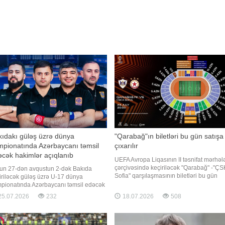
ıdakı güləş üzrə dünya
"Qarabağ"ın biletləri bu gün satışa
mpionatında Azərbaycanı təmsil
çıxarılır
cək hakimlər açıqlanıb
UEFA Avropa Liqasının II təsnifat mərhəl
çərçivəsində keçiriləcək "Qarabağ" -"Ç
lun 27-dən avqustun 2-dək Bakıda
Sofia" qarşılaşmasının biletləri bu gün
iriləcək güləş üzrə U-17 dünya
satışa çıxarılacaq. Qaynarinfo klubun
pionatında Azərbaycanı təmsil edəcək
məlumatına istinadən xəbər verir ki, saat
imlər müəyyənləşib. Azərbaycan Güləş
5.07.2026
232
18.07.2026
508
15:00-dan etibarən biletlərin satışı
erasiyasından "Report"a verilən
aktivləşəcək. Qeyd edək ki, oyun 23 iyu
umata görə, Milli Gimnastika
nasında keçiriləcək mötəbər yarışda I-S
eqoriyalı hakim Sədi Quliyev