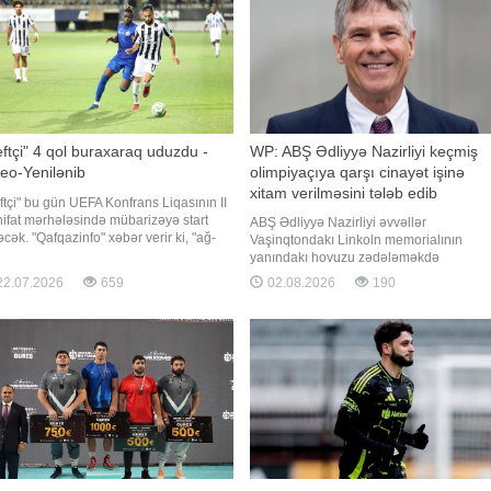
ftçi" 4 qol buraxaraq uduzdu -
WP: ABŞ Ədliyyə Nazirliyi keçmiş
eo-Yenilənib
olimpiyaçıya qarşı cinayət işinə
xitam verilməsini tələb edib
ftçi" bu gün UEFA Konfrans Liqasının II
nifat mərhələsində mübarizəyə start
ABŞ Ədliyyə Nazirliyi əvvəllər
əcək. "Qafqazinfo" xəbər verir ki, "ağ-
Vaşinqtondakı Linkoln memorialının
alar" ilk oyunda doğma meydanda
yanındakı hovuzu zədələməkdə
arusun "Dinamo" (Minsk) klubunu
təqsirləndirilən keçmiş olimpiyaçı Devid
2.07.2026
659
02.08.2026
190
ul edəcək. Görüş Bakı vaxtı ilə saat
Hernə qarşı cinayət işinə xitam verilməsi
00-da başlayacaq. Qeyd edə
istəyib. "Report" xəbər verir ki, bu barəd
ABŞ Ədliyyə Nazirliyinin sənədlərinə
istinadən "The Washingto