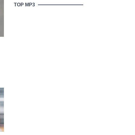
TOP MP3
ni
ə