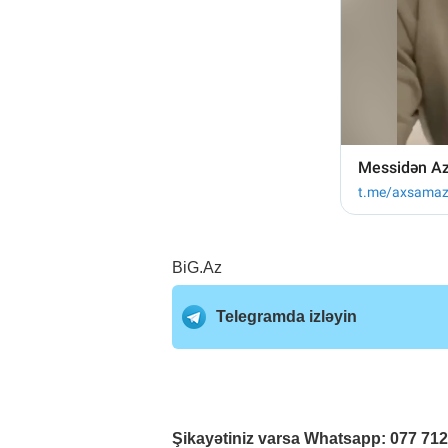
BiG.Az
Telegramda izləyin
Şikayətiniz varsa Whatsapp:
077 71