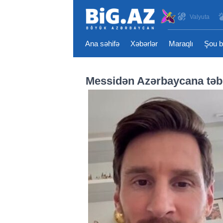
Valyuta
Ana səhifə
Xəbərlər
Maraqlı
Şou b
Messidən Azərbaycana təbr