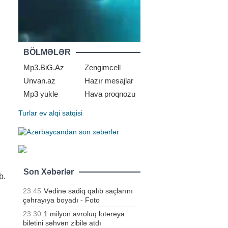
BÖLMƏLƏR
Mp3.BiG.Az
Zengimcell
Unvan.az
Hazır mesajlar
Mp3 yukle
Hava proqnozu
Turlar
ev alqi satqisi
Son Xəbərlər
b.
23:45
Vədinə sadiq qalıb saçlarını
çəhrayıya boyadı - Foto
23:30
1 milyon avroluq lotereya
biletini səhvən zibilə atdı