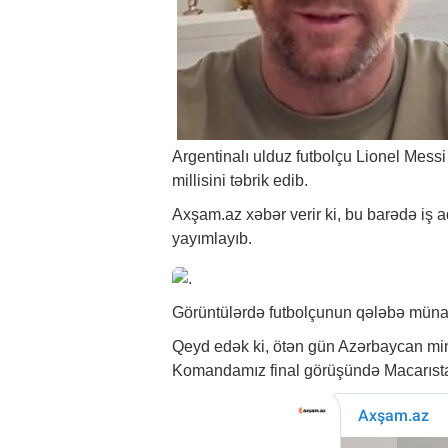
Argentinalı ulduz futbolçu Lionel Mess
millisini təbrik edib.
Axşam.az
xəbər
verir ki, bu barədə i
yayımlayıb.
Görüntülərdə futbolçunun qələbə münasi
Qeyd edək ki, ötən gün Azərbaycan mini
Komandamız final görüşündə Macarıstanı