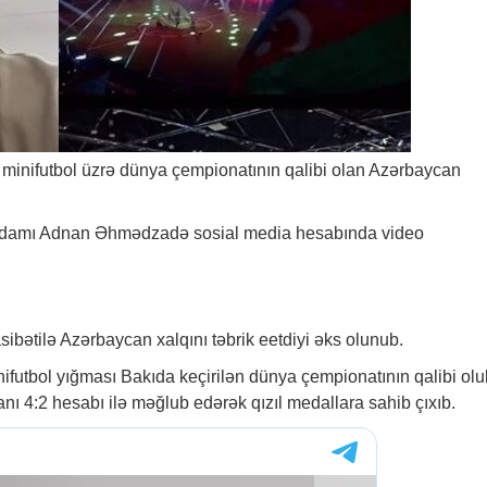
i minifutbol üzrə dünya çempionatının qalibi olan Azərbaycan
ş adamı Adnan Əhmədzadə sosial media hesabında video
bətilə Azərbaycan xalqını təbrik eetdiyi əks olunub.
futbol yığması Bakıda keçirilən dünya çempionatının qalibi olu
 4:2 hesabı ilə məğlub edərək qızıl medallara sahib çıxıb.