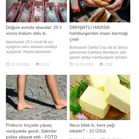
Doğum evində skandal: 20 il
DƏHŞƏTLİ HADİSƏ:
sonra məlum oldu ki...
hamburgerdən insan barmağı
çıxdı
İspaniyada 20 il əvvəl iki qız
uşağının səhv ailələrə verildiyi
Bolivyanın Santa Cruz de la Sierra
açıqlanıb. Rəsmi dairələrin
şəhərində Estefany Benitezin adlı
məlumatına görə, hadisə Rioxa
şəxsin yediyi hamburgerin içindən
bölgəsində baş verib. Açıqlamaya
insan barmağı çıxıb. Bildirilib ki, o,
12.09.2021
2121
15.09.2021
1292
görə, hadisə tibb işçilərinin
dərhal istehsalçıya şikayət edib.
diqqətsizliyi səbəbilə baş verib.
Amma onunla heç kim
Bildirilir ki, uşaqlar 5 saat fərqlə
maraqlanmayıb. Hadisə ilə bağlı
dünyaya gəlib. Onlar zəif olduğu
öncə "Facebook"da, sonra
üçün xüsus
beynəlxalq mətbuata açıqlayan
gənc başın
Prokuror küçədə çılpaq
Necə bilək ki, kərə yağı
vəziyyətdə gəzdi: Sakinlər
təbiidir? - 10 ÜSUL
polisə şikayət etdi - FOTO