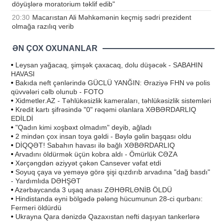
döyüşlərə moratorium təklif edib"
20:30
Macarıstan Ali Məhkəmənin keçmiş sədri prezident
olmağa razılıq verib
ƏN ÇOX OXUNANLAR
•
Leysan yağacaq, şimşək çaxacaq, dolu düşəcək - SABAHIN
HAVASI
•
Bakıda neft çənlərində GÜCLÜ YANĞIN: Əraziyə FHN və polis
qüvvələri cəlb olunub - FOTO
•
Xidmetler.AZ - Təhlükəsizlik kameraları, təhlükəsizlik sistemləri
•
Kredit kartı şifrəsində "0" rəqəmi olanlara XƏBƏRDARLIQ
EDİLDİ
•
"Qadın kimi xoşbəxt olmadım" deyib, ağladı
•
2 mindən çox insan toya gəldi - Bəylə gəlin başqası oldu
•
DİQQƏT! Sabahın havası ilə bağlı XƏBƏRDARLIQ
•
Arvadını öldürmək üçün kobra aldı - Ömürlük CƏZA
•
Xərçəngdən əziyyət çəkən Cansever vəfat etdi
•
Soyuq çaya və yeməyə görə şişi qızdırıb arvadına "dağ basdı"
- Yardımlıda DƏHŞƏT
•
Azərbaycanda 3 uşaq anası ZƏHƏRLƏNİB ÖLDÜ
•
Hindistanda eyni bölgədə pələng hücumunun 28-ci qurbanı:
Fermeri öldürdü
•
Ukrayna Qara dənizdə Qazaxıstan nefti daşıyan tankerlərə