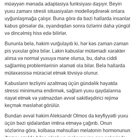
müəyyən mənada adaptasiya funksiyası daşıyır. Beyin
yuxu zamanı stresli situasiyaları modelləşdirərək onlara
uyğunlaşmağa çalışır. Buna görə də bəzi hallarda insanlar
kabus görsələr də, oyandıqdan sonra özlərini daha yüngül
və dincəlmiş hiss edə bilirlər.
Bununla belə,
həkim
vurğulayıb ki, hər kəs zaman-zaman
pis yuxular görə bilər. Lakin kabuslar mütəmadi xarakter
alırsa və normal yuxuya mane olursa, bu, daha ciddi
sağlamlıq problemlərinin əlaməti ola bilər. Belə hallarda
mütəxəssisə müraciət etmək tövsiyə olunur.
Kabusların tezliyini azaltmaq üçün gündəlik həyatda
stressi minimuma endirmək, sağlam yuxu qaydalarına
riayət etmək və yatmazdan əvvəl sakitləşdirici rejimə
keçmək məsləhət görülür.
Bundan əvvəl həkim Aleksandr Olmos da keyfiyyətli yuxu
üçün bəzi qidalardan imtina etməyə çağırıb. Onun
sözlərinə görə, kolbasa məhsulları melatonin hormonunun