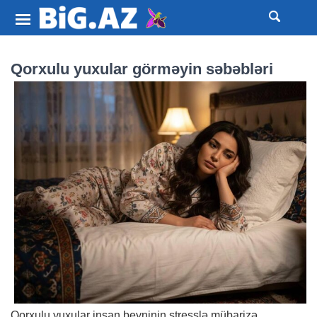
Qorxulu yuxular görməyin səbəbləri
Qorxulu yuxular insan beyninin stresslə mübarizə