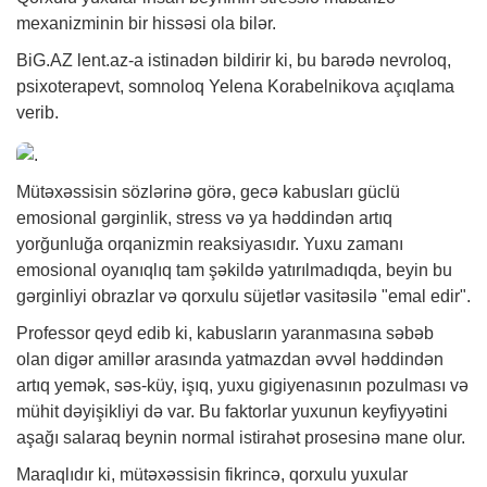
mexanizminin bir hissəsi ola bilər.
BiG.AZ
lent.az-a istinadən bildirir ki, bu barədə nevroloq,
psixoterapevt, somnoloq Yelena Korabelnikova açıqlama
verib.
Mütəxəssisin sözlərinə görə, gecə kabusları güclü
emosional gərginlik, stress və ya həddindən artıq
yorğunluğa orqanizmin reaksiyasıdır. Yuxu zamanı
emosional oyanıqlıq tam şəkildə yatırılmadıqda, beyin bu
gərginliyi obrazlar və qorxulu süjetlər vasitəsilə "emal edir".
Professor qeyd edib ki, kabusların yaranmasına səbəb
olan digər amillər arasında yatmazdan əvvəl həddindən
artıq yemək, səs-küy, işıq, yuxu gigiyenasının pozulması və
mühit dəyişikliyi də var. Bu faktorlar yuxunun keyfiyyətini
aşağı salaraq beynin normal istirahət prosesinə mane olur.
Maraqlıdır ki, mütəxəssisin fikrincə, qorxulu yuxular