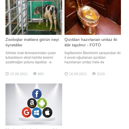
eyvandan ibarətdir. Qaz, su, işıq
şəraitdir. ABŞ-dan olan tədqiqatçılar
daimidir. İstilik sistem
işçiləri
Zooloqlar inəklərə görün nəyi
Qızıldan hazırlanan unitaz iki
öyrətdilər
ildir tapılmır - FOTO
Alimlər inək fermalarından çıxan
İngiltərənin Blenheim sarayından iki
tullantıların ətraf mühitə təsirini
il əvvəl oğurlanan qızıldan
azaltmağın yolunu tapıblar. -a
hazırlanan unitaz hələ də
istinadən xəbər verir ki, məlum
tapılmayıb. -a istinadən xəbər verir
olduğu kimi, inəklər hər gün çox
ki, 2019-cu il sentyabrın 14-də
15.09.2021
960
16.09.2021
3329
miqdarda peyin və sidik xaric edir.
sarayda sənət sərgisinin keçirildiyi
Buna görə də fermerlər gündəlik
vaxt oğurlanan qızıl unitazın dəyəri
olaraq böyük təsərrüfatlarda
1 milyon funt sterlinqdir (2 300 00
tullantıların sanitariya problemi
manatdan çox). Xatırladaq ki, unitaz
yaratmamas