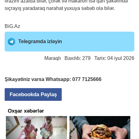
ifrazını azalda bilər, çörək və makaron isə qan şəkərində
sıçrayış yaradaraq narahat yuxuya səbəb ola bilər.
BiG.Az
Telegramda izləyin
Maraqlı
Baxılıb: 279 Tarix: 04 iyul 2026
Şikayətiniz varsa Whatsapp:
077 7125666
Facebookda Paylaş
Oxşar xəbərlər