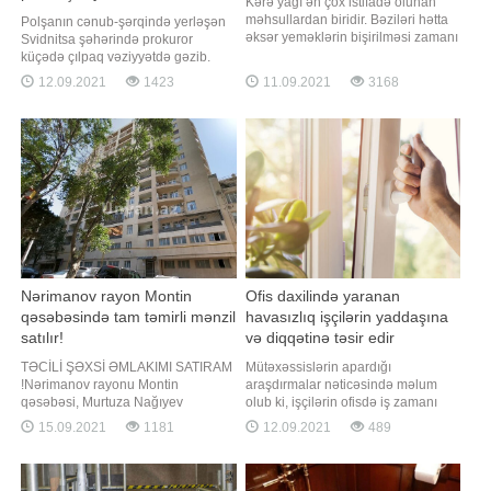
Kərə yağı ən çox istifadə olunan
məhsullardan biridir. Bəziləri hətta
Polşanın cənub-şərqində yerləşən
əksər yeməklərin bişirilməsi zamanı
Svidnitsa şəhərində prokuror
kərə yağından istifadə edirlər. Bəs
küçədə çılpaq vəziyyətdə gəzib.
bu qədər çox üstünlük verilən kərə
Ətrafdakı insanların çəkdiyi
12.09.2021
1423
11.09.2021
3168
yağının təbii olub-olmadığını necə
fotolarda çılpaq vəziyyətdə olan
bilmək olar?. Kərə yağının ziyanlı
kişinin əlində dörd pivə butulkası ilə
olması barədə fikirlər olsa da, təbii
ərzaq mağazalarını gəzdiyi əks
kərə yağının A
olunub. Digər görüntülərdə
prokurorun tamamilə çılpaq bir
vəziyyətdə küçələr
Nərimanov rayon Montin
Ofis daxilində yaranan
qəsəbəsində tam təmirli mənzil
havasızlıq işçilərin yaddaşına
satılır!
və diqqətinə təsir edir
TƏCİLİ ŞƏXSİ ƏMLAKIMI SATIRAM
Mütəxəssislərin apardığı
!Nərimanov rayonu Montin
araşdırmalar nəticəsində məlum
qəsəbəsi, Murtuza Nağıyev
olub ki, işçilərin ofisdə iş zamanı
küçəsində yeni tikili 16 mərtəbəli
yorğunluğunun və halsızlığının əsas
15.09.2021
1181
12.09.2021
489
binanın 6-cı mərtəbəsində yerləşir.
bir vacib səbəbi var. Belə ki, bu
Tikili sahəsi 52 kv.m olan mənzil
səbəb təkcə işçilərin işləmək
yataq otağı, zal+studio mətbəx,
istəməməsi ilə əlaqədar deyil.
sanitar qovşaq, dəhliz və iki
Söhbət iş yerində olan havasız