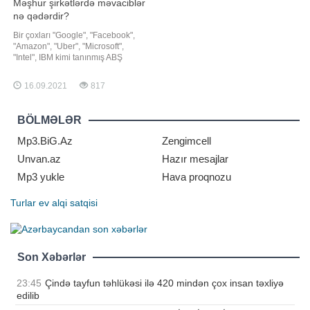
Məşhur şirkətlərdə məvaciblər
nə qədərdir?
Bir çoxları "Google", "Facebook",
"Amazon", "Uber", "Microsoft",
"Intel", IBM kimi tanınmış ABŞ
şirkətlərdə çalışmaq arzusundadır.
Cari ilin ilk yarısında texnoloji
16.09.2021
817
nəhənglər 80 min nəfərdən çox
əcnəbi əməkdaşı işə cəlb edib. Bəs
görəsən onlar
BÖLMƏLƏR
Mp3.BiG.Az
Zengimcell
Unvan.az
Hazır mesajlar
Mp3 yukle
Hava proqnozu
Turlar
ev alqi satqisi
Son Xəbərlər
23:45
Çində tayfun təhlükəsi ilə 420 mindən çox insan təxliyə
edilib