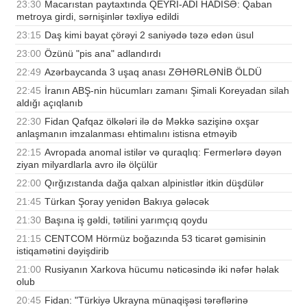
23:30
Macarıstan paytaxtında QEYRİ-ADİ HADİSƏ: Qaban
metroya girdi, sərnişinlər təxliyə edildi
23:15
Daş kimi bayat çörəyi 2 saniyədə təzə edən üsul
23:00
Özünü "pis ana" adlandırdı
22:49
Azərbaycanda 3 uşaq anası ZƏHƏRLƏNİB ÖLDÜ
22:45
İranın ABŞ-nin hücumları zamanı Şimali Koreyadan silah
aldığı açıqlanıb
22:30
Fidan Qafqaz ölkələri ilə də Məkkə sazişinə oxşar
anlaşmanın imzalanması ehtimalını istisna etməyib
22:15
Avropada anomal istilər və quraqlıq: Fermerlərə dəyən
ziyan milyardlarla avro ilə ölçülür
22:00
Qırğızıstanda dağa qalxan alpinistlər itkin düşdülər
21:45
Türkan Şoray yenidən Bakıya gələcək
21:30
Başına iş gəldi, tətilini yarımçıq qoydu
21:15
CENTCOM Hörmüz boğazında 53 ticarət gəmisinin
istiqamətini dəyişdirib
21:00
Rusiyanın Xarkova hücumu nəticəsində iki nəfər həlak
olub
20:45
Fidan: "Türkiyə Ukrayna münaqişəsi tərəflərinə