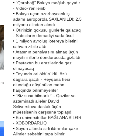
ir
•
"Qarabağ" Bakıya məğlub qayıdır
- Video-Yenilənib
•
Bakıya uçan azərbaycanlı iş
adamı aeroportda SAXLANILDI: 2.5
milyonu əlindən alındı
•
Ətirinizin qoxusu günlərlə qalacaq
- Satıcıların demədiyi sadə üsul
•
1 milyon avroluq lotereya biletini
səhvən zibilə atdı
•
Atasının pensiyasını almaq üçün
meyitini illərlə dondurucuda gizlətdi
•
Paytaxtın bu ərazilərində qaz
olmayacaq
•
Toyunda əri öldürüldü, özü
dağlara qaçdı - Reyqana həsr
ara
olunduğu düşünülən mahnı
haqqında bilinməyənlər
•
"Biz susa bilmərik!" - Qazilər və
aztəminatlı ailələr David
Seliverstova dəstək üçün
müəssisənin qarşısına toplaşdı
n
•
Bu universitetlər BAĞLANA BİLƏR
- XƏBƏRDARLIQ
•
Suyun altında sirli ildırımlar çaxır:
Alimlər səbəbini tapa bilmir