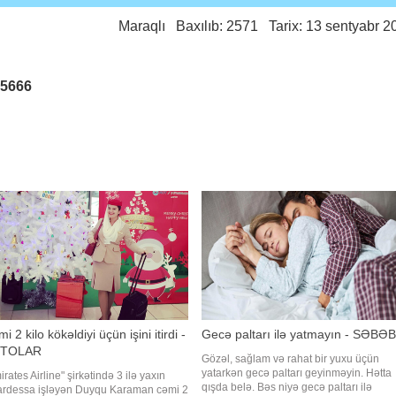
Maraqlı
Baxılıb: 2571 Tarix: 13 sentyabr 2
25666
i 2 kilo kökəldiyi üçün işini itirdi -
Gecə paltarı ilə yatmayın - SƏBƏB
TOLAR
Gözəl, sağlam və rahat bir yuxu üçün
yatarkən gecə paltarı geyinməyin. Hətta
rates Airline" şirkətində 3 ilə yaxın
qışda belə. Bəs niyə gecə paltarı ilə
ardessa işləyən Duyqu Karaman cəmi 2