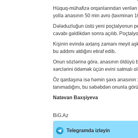
Hüquq-mühafizə orqanlarından verilən
yolla anasının 50 min avro (təxminən 1
Dələduzluğun üstü yeni poçtalyonun pe
cavabı gəldikdən sonra açılıb. Poçtalyo
Kişinin evində axtarış zamanı meyit aşk
bu addımı atdığını etiraf edib.
Onun sözlərinə görə, anasının öldüyü
xərclərini ödəmək üçün evini satmalı o
Öz qardaşına isə həmin şəxs anasının x
tanımadığını, bu səbəbdən onunla görü
Natəvan Baxşiyeva
BiG.Az
Telegramda izləyin