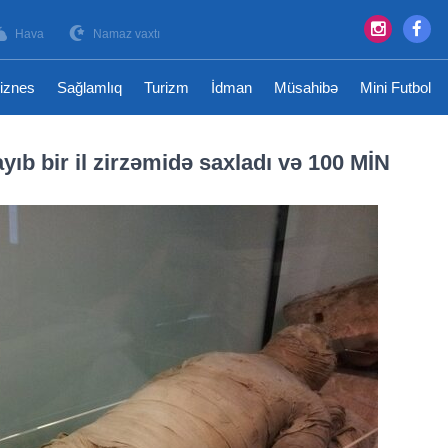
Hava
Namaz vaxtı
iznes
Sağlamlıq
Turizm
İdman
Müsahibə
Mini Futbol
ıb bir il zirzəmidə saxladı və 100 MİN