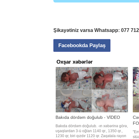
Şikayətiniz varsa Whatsapp:
077 71
Facebookda Paylaş
Oxşar xəbərlər
Bakıda dördəm doğulub - VİDEO
Cəm
FO
Bakıda dördəm doğulub. -ın xəbərinə görə,
uşaqlardan 3-ü oğlan 1140 qr., 1350 qr.,
"Emi
1230 qr, biri qızdır 1120 qr. Zaqatala rayon
stü