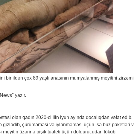
akini bir ildən çox 89 yaşlı anasının mumyalanmış meyitini zirzəm
 News" yazır.
təsi olan qadın 2020-ci ilin iyun ayında qocalıqdan vəfat edib.
ə gizlədib, çürüməməsi və iylənməməsi üçün isə buz paketləri 
şi meyitin üzərinə pişik tualeti üçün doldurucudan töküb.