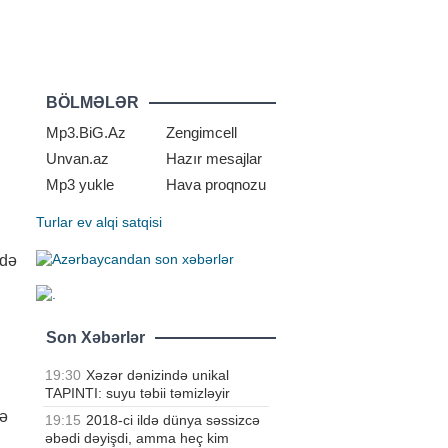
BÖLMƏLƏR
Mp3.BiG.Az
Zengimcell
Unvan.az
Hazır mesajlar
Mp3 yukle
Hava proqnozu
Turlar
ev alqi satqisi
idə
Son Xəbərlər
19:30
Xəzər dənizində unikal
TAPINTI: suyu təbii təmizləyir
və
19:15
2018-ci ildə dünya səssizcə
əbədi dəyişdi, amma heç kim