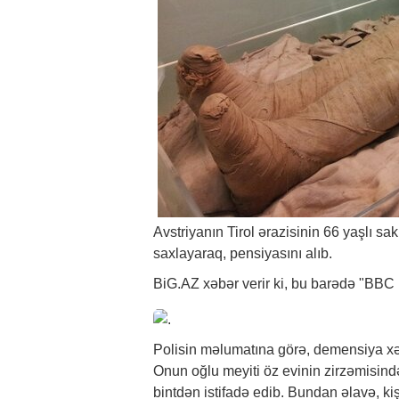
Avstriyanın Tirol ərazisinin 66 yaşlı s
saxlayaraq, pensiyasını alıb.
BiG.AZ
xəbər
verir ki, bu barədə "BBC
Polisin məlumatına görə, demensiya xəs
Onun oğlu meyiti öz evinin zirzəmisind
bintdən istifadə edib. Bundan əlavə, ki