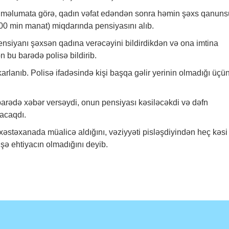
 məlumata görə, qadın vəfat edəndən sonra həmin şəxs qanuns
00 min manat) miqdarında pensiyasını alıb.
nsiyanı şəxsən qadına verəcəyini bildirdikdən və ona imtina
n bu barədə polisə bildirib.
arlanıb. Polisə ifadəsində kişi başqa gəlir yerinin olmadığı üçü
 barədə
xəbər
versəydi, onun pensiyası kəsiləcəkdi və dəfn
lacaqdı.
əstəxanada müalicə aldığını, vəziyyəti pisləşdiyindən heç kəsi
şə ehtiyacın olmadığını deyib.