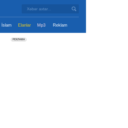
İslam
Elanlar
Mp3
Reklam