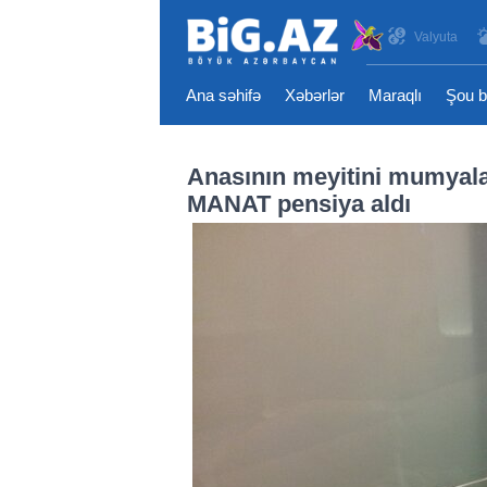
Valyuta
Ana səhifə
Xəbərlər
Maraqlı
Şou b
Anasının meyitini mumyalay
MANAT pensiya aldı