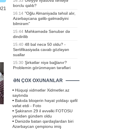
16:33
Ülviyyə İlyasova fəhləyə
borclu qalıb?
021
16:14
"Oğlu Almaniyada təhsil alır,
Azərbaycana gəlib-gəlmədiyini
bilmirəm"
15:44
Məhkəmədə Sənubər də
dindirilib
15:40
48 bal necə 50 oldu? -
Sertifikasiyada cavab gözləyən
suallar
15:30
Şirkətlər niyə bağlanır?
Problemin görünməyən tərəfləri
ƏN ÇOX OXUNANLAR
•
Hüquqi xidmətlər Xidmetler.az
saytında
•
Bakıda bloqerin həyat yoldaşı qəfil
vəfat etdi - Foto
•
Şakiranın 29 il əvvəlki FOTOSU
yenidən gündəm oldu
•
Dənizdə batan qardaşlardan biri
Azərbaycan çempionu imiş