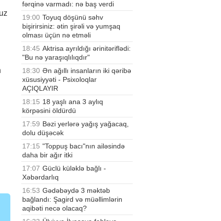
fərqinə varmadı: nə baş verdi
uz
19:00
Toyuq döşünü səhv
bişirirsiniz: ətin şirəli və yumşaq
olması üçün nə etməli
18:45
Aktrisa ayrıldığı ərinitəriflədi:
"Bu nə yaraşıqlılıqdır"
n
18:30
Ən ağıllı insanların iki qəribə
xüsusiyyəti - Psixoloqlar
AÇIQLAYIR
18:15
18 yaşlı ana 3 aylıq
körpəsini öldürdü
17:59
Bəzi yerlərə yağış yağacaq,
dolu düşəcək
17:15
"Toppuş bacı"nın ailəsində
daha bir ağır itki
17:07
Güclü küləklə bağlı -
Xəbərdarlıq
16:53
Gədəbəydə 3 məktəb
bağlandı: Şagird və müəllimlərin
aqibəti necə olacaq?