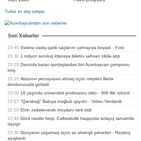
Turlar
ev alqi satqisi
Son Xəbərlər
23:45
Vədinə sadiq qalıb saçlarını çəhrayıya boyadı - Foto
23:30
1 milyon avroluq lotereya biletini səhvən zibilə atdı
23:29
Dənizdə batan qardaşlardan biri Azərbaycan çempionu
imiş
23:15
Atasının pensiyasını almaq üçün meyitini illərlə
dondurucuda gizlətdi
23:00
18 yaşında universitet professoru oldu - 306 illik rekord
22:57
"Qarabağ" Bakıya məğlub qayıdır - Video-Yenilənib
22:50
Elvin zədələnərək meydanı tərk etdi
22:45
Dörd nəsilin fərqi: Cəlbedicilik haqqında anlayış tamamilə
dəyişir
22:30
Dünyanın yaşamaq üçün ən əlverişli şəhərləri - Reytinq
açıqlandı