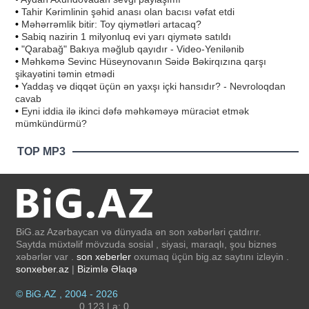
•
Tahir Kərimlinin şəhid anası olan bacısı vəfat etdi
•
Məhərrəmlik bitir: Toy qiymətləri artacaq?
•
Sabiq nazirin 1 milyonluq evi yarı qiymətə satıldı
•
"Qarabağ" Bakıya məğlub qayıdır - Video-Yenilənib
•
Məhkəmə Sevinc Hüseynovanın Səidə Bəkirqızına qarşı
şikayətini təmin etmədi
•
Yaddaş və diqqət üçün ən yaxşı içki hansıdır? - Nevroloqdan
cavab
•
Eyni iddia ilə ikinci dəfə məhkəməyə müraciət etmək
mümkündürmü?
TOP MP3
BiG.az Azərbaycan və dünyada ən son xəbərləri çatdırır.
Saytda müxtəlif mövzuda sosial , siyasi, maraqlı, şou biznes
xəbərlər var .
son xeberler
oxumaq üçün big.az saytını izləyin .
sonxeber.az
|
Bizimlə Əlaqə
© BiG.AZ , 2004 - 2026
0.123 | a: 0