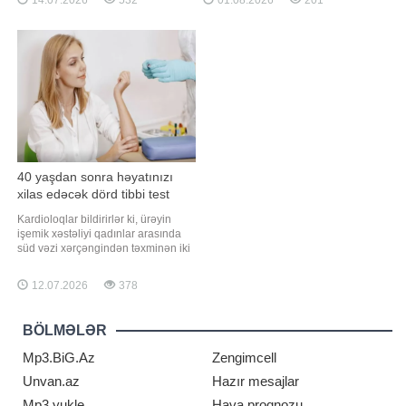
14.07.2026
532
01.08.2026
201
həddindən artıq soyuq suyun
verir ki, bu barədə "ScienceAlert"
qəbulu bəzi hallarda sağlamlığa
məlumat yayıb. Nyukasl
mənfi təsir göstərə bilər. Ölkə.az
Universitetinin alimləri 2024-cü ilin
xəbər verir ki, həkimlərin sözlərinə
dekabrından 2025-ci ilin avqustuna
görə, çox soyu
qədə
40 yaşdan sonra həyatınızı
xilas edəcək dörd tibbi test
Kardioloqlar bildirirlər ki, ürəyin
işemik xəstəliyi qadınlar arasında
süd vəzi xərçəngindən təxminən iki
dəfə çox ölümə səbəb olur. xarici
mediaya istinadən xəbər verir ki,
12.07.2026
378
buna baxmayaraq, bir çox qadın ilk
xəbərdaredici əlamətləri ya
görməzlikdən gəlir, ya da onları adi
BÖLMƏLƏR
yorğunluqla əlaqələndirir
Mp3.BiG.Az
Zengimcell
Unvan.az
Hazır mesajlar
Mp3 yukle
Hava proqnozu