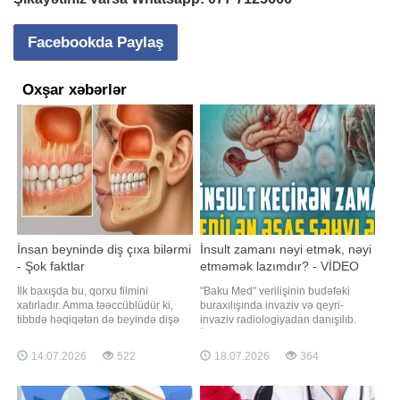
Facebookda Paylaş
Oxşar xəbərlər
İnsan beynində diş çıxa bilərmi
İnsult zamanı nəyi etmək, nəyi
- Şok faktlar
etməmək lazımdır? - VİDEO
İlk baxışda bu, qorxu filmini
"Baku Med" verilişinin budəfəki
xatırladır. Amma təəccüblüdür ki,
buraxılışında invaziv və qeyri-
tibbdə həqiqətən də beyində dişə
invaziv radiologiyadan danışılıb.
bənzər strukturların aşkar edildiyi
İnsult nədir və hansı hallarda baş
çox nadir hallar təsvir olunub.
verir?. Gənclərdə insultun səbəbləri
14.07.2026
522
18.07.2026
364
BİG.AZ -a istinadən xəbər verir ki,
nələrdir?. Onun ilkin əlamətləri
əslində, beyin özü diş yaratmır.
hansılardır?. İnsult zamanı ilk
Bunun səbəbi adətən teratoma
yardım necə göstərilməlidir?.