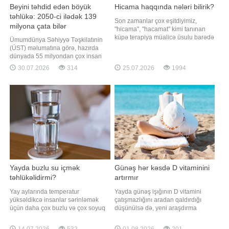
Beyini təhdid edən böyük
Hicama haqqında nələri bilirik?
təhlükə: 2050-ci ilədək 139
Son zamanlar çox eşitdiyimiz,
milyona çata bilər
"hicama", "hacamat" kimi tanınan
küpə terapiya müalicə üsulu barədə
Ümumdünya Səhiyyə Təşkilatınin
nələri bilirik?. Apimed təbii üsullar
(ÜST) məlumatına görə, hazırda
mərkəzində yüksək ixtisaslı
dünyada 55 milyondan çox insan
(Türkiyədə kurs keçmiş) xanım
demansiyadan əziyyət çəkir.
30.07.2026
314
25.07.2026
1994
personal tərəfindən xanımlara və
Əhalinin yaşlanması ilə əlaqədar bu
bəylərə Hicama (hacamat)
göstəricinin 2050-ci ilədək 139
proseduru tətbiq edilir. Prosedu
milyona yüksələcəyi
proqnozlaşdırılır. Qaynarinfo xəbər
verir ki, demansiya yalnız
unutqanlıqla məhdudlaşmır. B
Yayda buzlu su içmək
Günəş hər kəsdə D vitaminini
təhlükəlidirmi?
artırmır
Yay aylarında temperatur
Yayda günəş işığının D vitamini
yüksəldikcə insanlar sərinləmək
çatışmazlığını aradan qaldırdığı
üçün daha çox buzlu və çox soyuq
düşünülsə də, yeni araşdırma
suya üstünlük verirlər. Lakin
bunun hər kəs üçün doğru
mütəxəssislər xəbərdarlıq edirlər ki,
olmadığını göstərib. Axşam.az xəbər