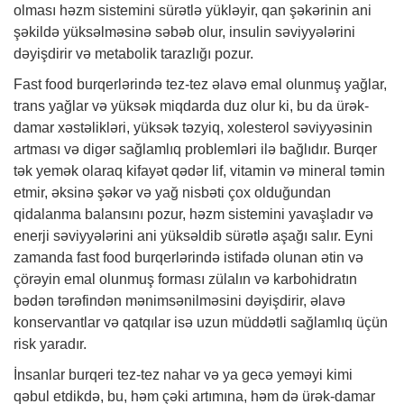
olması həzm sistemini sürətlə yükləyir, qan şəkərinin ani
şəkildə yüksəlməsinə səbəb olur, insulin səviyyələrini
dəyişdirir və metabolik tarazlığı pozur.
Fast food burqerlərində tez-tez əlavə emal olunmuş yağlar,
trans yağlar və yüksək miqdarda duz olur ki, bu da ürək-
damar xəstəlikləri, yüksək təzyiq, xolesterol səviyyəsinin
artması və digər sağlamlıq problemləri ilə bağlıdır. Burqer
tək yemək olaraq kifayət qədər lif, vitamin və mineral təmin
etmir, əksinə şəkər və yağ nisbəti çox olduğundan
qidalanma balansını pozur, həzm sistemini yavaşladır və
enerji səviyyələrini ani yüksəldib sürətlə aşağı salır. Eyni
zamanda fast food burqerlərində istifadə olunan ətin və
çörəyin emal olunmuş forması zülalın və karbohidratın
bədən tərəfindən mənimsənilməsini dəyişdirir, əlavə
konservantlar və qatqılar isə uzun müddətli sağlamlıq üçün
risk yaradır.
İnsanlar burqeri tez-tez nahar və ya gecə yeməyi kimi
qəbul etdikdə, bu, həm çəki artımına, həm də ürək-damar