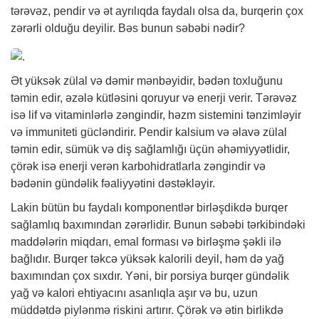
tərəvəz, pendir və ət ayrılıqda faydalı olsa da, burqerin çox
zərərli olduğu deyilir. Bəs bunun səbəbi nədir?
Ət yüksək zülal və dəmir mənbəyidir, bədən toxluğunu
təmin edir, əzələ kütləsini qoruyur və enerji verir. Tərəvəz
isə lif və vitaminlərlə zəngindir, həzm sistemini tənzimləyir
və immuniteti gücləndirir. Pendir kalsium və əlavə zülal
təmin edir, sümük və diş sağlamlığı üçün əhəmiyyətlidir,
çörək isə enerji verən karbohidratlarla zəngindir və
bədənin gündəlik fəaliyyətini dəstəkləyir.
Lakin bütün bu faydalı komponentlər birləşdikdə burqer
sağlamlıq baxımından zərərlidir. Bunun səbəbi tərkibindəki
maddələrin miqdarı, emal forması və birləşmə şəkli ilə
bağlıdır. Burqer təkcə yüksək kalorili deyil, həm də yağ
baxımından çox sıxdır. Yəni, bir porsiya burqer gündəlik
yağ və kalori ehtiyacını asanlıqla aşır və bu, uzun
müddətdə piylənmə riskini artırır. Çörək və ətin birlikdə