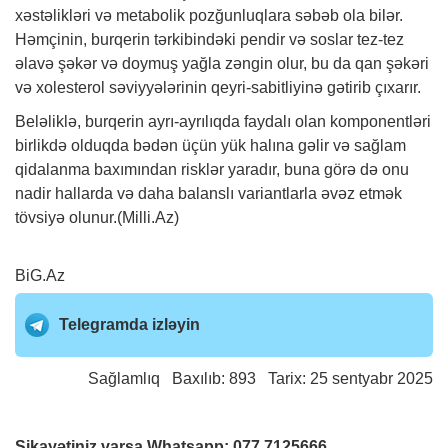
xəstəlikləri və metabolik pozğunluqlara səbəb ola bilər.
Həmçinin, burqerin tərkibindəki pendir və soslar tez-tez
əlavə şəkər və doymuş yağla zəngin olur, bu da qan şəkəri
və xolesterol səviyyələrinin qeyri-sabitliyinə gətirib çıxarır.
Beləliklə, burqerin ayrı-ayrılıqda faydalı olan komponentləri
birlikdə olduqda bədən üçün yük halına gəlir və sağlam
qidalanma baxımından risklər yaradır, buna görə də onu
nadir hallarda və daha balanslı variantlarla əvəz etmək
tövsiyə olunur.(Milli.Az)
BiG.Az
Telegramda izləyin
Sağlamlıq
Baxılıb: 893 Tarix: 25 sentyabr 2025
Şikayətiniz varsa Whatsapp:
077 7125666