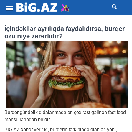
İçindəkilər ayrılıqda faydalıdırsa, burqer
özü niyə zərərlidir?
Burqer gündəlik qidalanmada ən çox rast gəlinən fast food
məhsullarından biridir.
BiG.AZ
xəbər
verir ki, burqerin tərkibində olanlar, yəni,