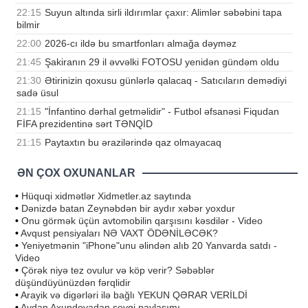
22:15
Suyun altında sirli ildırımlar çaxır: Alimlər səbəbini tapa
bilmir
22:00
2026-cı ildə bu smartfonları almağa dəyməz
21:45
Şakiranın 29 il əvvəlki FOTOSU yenidən gündəm oldu
21:30
Ətirinizin qoxusu günlərlə qalacaq - Satıcıların demədiyi
sadə üsul
21:15
"İnfantino dərhal getməlidir" - Futbol əfsanəsi Fiqudan
FİFA prezidentinə sərt TƏNQİD
21:15
Paytaxtın bu ərazilərində qaz olmayacaq
ƏN ÇOX OXUNANLAR
•
Hüquqi xidmətlər Xidmetler.az saytında
•
Dənizdə batan Zeynəbdən bir aydır xəbər yoxdur
•
Onu görmək üçün avtomobilin qarşısını kəsdilər - Video
•
Avqust pensiyaları NƏ VAXT ÖDƏNİLƏCƏK?
•
Yeniyetmənin "iPhone"unu əlindən alıb 20 Yanvarda satdı -
Video
•
Çörək niyə tez ovulur və köp verir? Səbəblər
düşündüyünüzdən fərqlidir
•
Arayik və digərləri ilə bağlı YEKUN QƏRAR VERİLDİ
•
Aydan Axundovadan sevgi paylaşımı