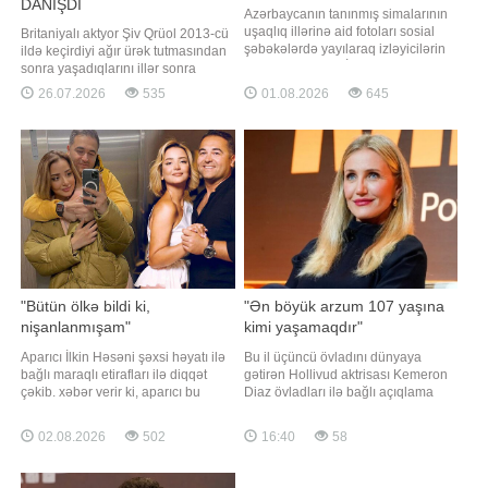
DANIŞDI
Azərbaycanın tanınmış simalarının
uşaqlıq illərinə aid fotoları sosial
Britaniyalı aktyor Şiv Qrüol 2013-cü
şəbəkələrdə yayılaraq izləyicilərin
ildə keçirdiyi ağır ürək tutmasından
diqqətini çəkib. BİG.AZ -a istinadla
sonra yaşadıqlarını illər sonra
xəbər verir ki, paylaşılan arxiv
yenidən bölüşüb. Aktyor kliniki ölüm
26.07.2026
535
01.08.2026
645
şəkillərində məşhur müğənnilər,
yaşadığı anlarda özünü qəribə bir
aktyor və aktrisalar, aparıcılar, eləcə
boşluqda hiss etdiyini deyib. Onun
də digər sənət nümayəndələrinin
sözlərinə görə, sanki bədəni yox idi,
illər əvvəl çəkilmi
lakin düşünmək və hiss etmək
qabiliyyətini itirməmişdi
"Bütün ölkə bildi ki,
"Ən böyük arzum 107 yaşına
nişanlanmışam"
kimi yaşamaqdır"
Aparıcı İlkin Həsəni şəxsi həyatı ilə
Bu il üçüncü övladını dünyaya
bağlı maraqlı etirafları ilə diqqət
gətirən Hollivud aktrisası Kemeron
çəkib. xəbər verir ki, aparıcı bu
Diaz övladları ilə bağlı açıqlama
barədə "Pərvizə görə" verilişində
verib. Axşam.az xəbər verir ki, 53
danışıb. O, nişanlı olduğu dövrdə
yaşlı aktrisa bu yaşında ana
02.08.2026
502
16:40
58
şəxsi həyatı ilə bağlı mediada
olmasına belə münasibət bildirib:.
yayılan xəbərlərin münasibətlərinə
"Bu gün sahib olduğum yeganə
təsirindən söz açıb. Aparıcı
hədəf 107 yaşına qədər