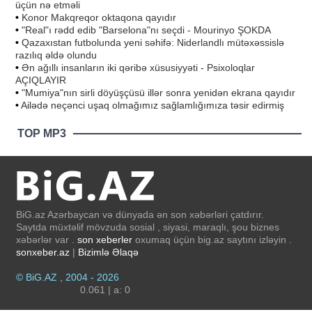
üçün nə etməli
•
Konor Makqreqor oktaqona qayıdır
•
"Real"ı rədd edib "Barselona"nı seçdi - Mourinyo ŞOKDA
•
Qazaxıstan futbolunda yeni səhifə: Niderlandlı mütəxəssislə
razılıq əldə olundu
•
Ən ağıllı insanların iki qəribə xüsusiyyəti - Psixoloqlar
AÇIQLAYIR
•
"Mumiya"nın sirli döyüşçüsü illər sonra yenidən ekrana qayıdır
•
Ailədə neçənci uşaq olmağımız sağlamlığımıza təsir edirmiş
TOP MP3
BiG.az Azərbaycan və dünyada ən son xəbərləri çatdırır.
Saytda müxtəlif mövzuda sosial , siyasi, maraqlı, şou biznes
xəbərlər var .
son xeberler
oxumaq üçün big.az saytını izləyin .
sonxeber.az
|
Bizimlə Əlaqə
© BiG.AZ , 2004 - 2026
0.061 | a: 0