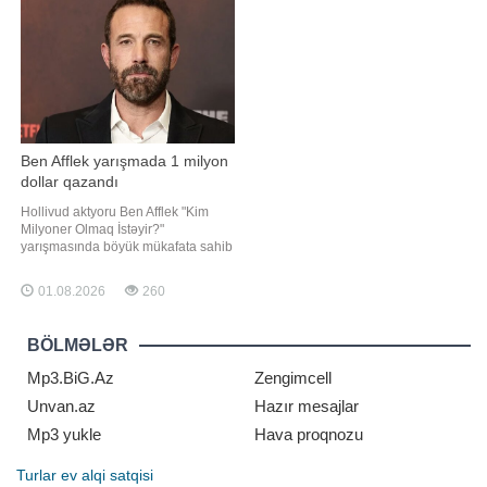
vurğulayıb ki, şəxs
yaşamaqdır. 47 yaşında ilk övladımı
dünyaya gətirdim
Ben Afflek yarışmada 1 milyon
dollar qazandı
Hollivud aktyoru Ben Afflek "Kim
Milyoner Olmaq İstəyir?"
yarışmasında böyük mükafata sahib
olub. Axşam.az xəbər verir ki, 53
yaşlı aktyor ABŞ-də yayımlanan və
01.08.2026
260
aparıcılığını Cimmi Kimmelin etdiyi
yarışmaya qonaq qismində qatılıb.
Ben Afflek "Jeopardy!" yarışmasının
BÖLMƏLƏR
qalibi Ceymi Dinql
Mp3.BiG.Az
Zengimcell
Unvan.az
Hazır mesajlar
Mp3 yukle
Hava proqnozu
Turlar
ev alqi satqisi