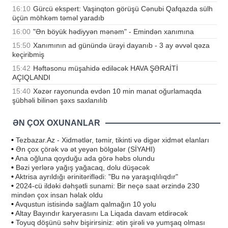
16:10
Gürcü ekspert: Vaşinqton görüşü Cənubi Qafqazda sülh
üçün möhkəm təməl yaradıb
16:00
"Ən böyük hədiyyən mənəm" - Emindən xanımına
15:50
Xanımının ad günündə ürəyi dayanıb - 3 ay əvvəl qəza
keçiribmiş
15:42
Həftəsonu müşahidə ediləcək HAVA ŞƏRAİTİ
AÇIQLANDI
15:40
Xəzər rayonunda evdən 10 min manat oğurlamaqda
şübhəli bilinən şəxs saxlanılıb
ƏN ÇOX OXUNANLAR
•
Tezbazar.Az - Xidmətlər, təmir, tikinti və digər xidmət elanları
•
Ən çox çörək və ət yeyən bölgələr (SİYAHI)
•
Ana oğluna qoyduğu ada görə həbs olundu
•
Bəzi yerlərə yağış yağacaq, dolu düşəcək
•
Aktrisa ayrıldığı ərinitəriflədi: "Bu nə yaraşıqlılıqdır"
•
2024-cü ildəki dəhşətli sunami: Bir neçə saat ərzində 230
mindən çox insan həlak oldu
•
Avqustun istisində sağlam qalmağın 10 yolu
•
Altay Bayındır karyerasını La Liqada davam etdirəcək
•
Toyuq döşünü səhv bişirirsiniz: ətin şirəli və yumşaq olması