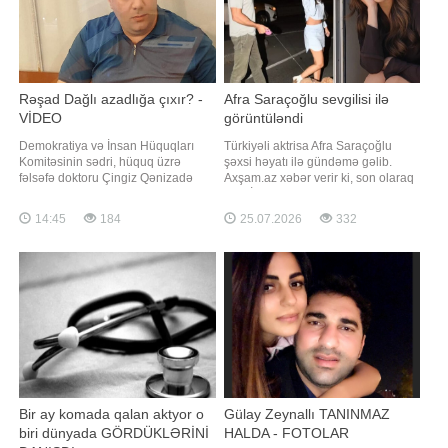
Rəşad Dağlı azadlığa çıxır? -
Afra Saraçoğlu sevgilisi ilə
VİDEO
görüntüləndi
Demokratiya və İnsan Hüquqları
Türkiyəli aktrisa Afra Saraçoğlu
Komitəsinin sədri, hüquq üzrə
şəxsi həyatı ilə gündəmə gəlib.
fəlsəfə doktoru Çingiz Qənizadə
Axşam.az xəbər verir ki, son olaraq
Rəşad Dağlının mümkün əfv
"A.B.İ." serialında rol alan sənətçi
olunması ilə bağlı səslənən fikirlərə
sevgilisi Poyraz Yosmaoğlu ilə
14:45
184
25.07.2026
332
münasibət bildirib. xəbər verir ki, o,
birlikdə kameralara tuş gəlib.
hüquq müdafiəçisi Novella
Məlumata görə, cütlük gecəni
Cəfəroğlunun açıqlamalarının tam
birlikdə keçirdikdən sonra geri
başa düşülmədiyini deyərək qeyd
qayıdarkən görüntülənib. Poyra
edib ki, Əfv Məsələlər
Bir ay komada qalan aktyor o
Gülay Zeynallı TANINMAZ
biri dünyada GÖRDÜKLƏRİNİ
HALDA - FOTOLAR