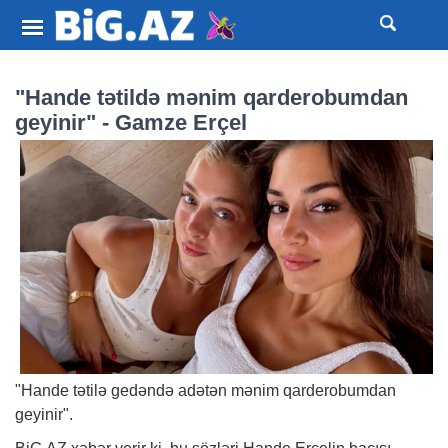
"Hande tətildə mənim qarderobumdan
geyinir" - Gamze Erçel
"Hande tətilə gedəndə adətən mənim qarderobumdan
geyinir".