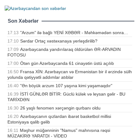
Son Xəbərlər
17:13
"Arzum" ilə bağlı YENİ XƏBƏR - Məhkəmədən sonra…
17:10
Sərdar Ortaç xəstəxanaya yerləşdirilib?
17:09
Azərbaycanda yandırılaraq öldürülən ƏR-ARVADIN
FOTOSU
17:00
Ötən gün Azərbaycanda 61 cinayətin üstü açılıb
16:50
Fransa XİN: Azərbaycan və Ermənistan bir il ərzində sülh
yolunda qətiyyətli addımlar atıblar
16:40
"Ən böyük arzum 107 yaşına kimi yaşamaqdır"
16:39
İSTİ GÜNLƏR BİTİR: Güclü külək və leysan gəlir - BU
TARİXDƏN
16:30
26 yaşlı fenomen xərçəngin qurbanı oldu
16:20
Azərbaycanın qızlardan ibarət basketbol millisi
Estoniyaya qalib gəlib
16:11
Məşhur müğənninin "Namus" mahnısına rəqsi
MÜZAKİRƏ YARATDI - VİDEO