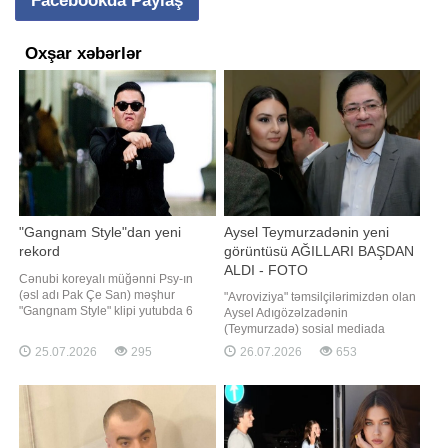
Facebookda Paylaş
Oxşar xəbərlər
"Gangnam Style"dan yeni
Aysel Teymurzadənin yeni
rekord
görüntüsü AĞILLARI BAŞDAN
ALDI - FOTO
Cənubi koreyalı müğənni Psy-ın
(əsl adı Pak Çe San) məşhur
"Avroviziya" təmsilçilərimizdən olan
"Gangnam Style" klipi yutubda 6
Aysel Adıgözəlzadənin
milyard baxış sayını keçib.
(Teymurzadə) sosial mediada
Axşam.az xəbər verir ki, bu barədə
paylaşımı ilə maraq doğurub. xəbər
25.07.2026
295
26.07.2026
653
"Billboard" məlumat yayıb. 2012-ci
verir ki, ifaçı yeni görüntülərini
ildə yayımlanan klip bu göstəriciyə
instaqram hesabında paylaşıb.
çatan ilk K-pop videosu olub.
Aysel dərin yarıqlı ağ libasda göz
Rejissoru Ço Su Hyon ola
oxşayıb. Zərifliyi və gözəlliyi ilə
diqqət çəkən sənətçinin paylaşımın