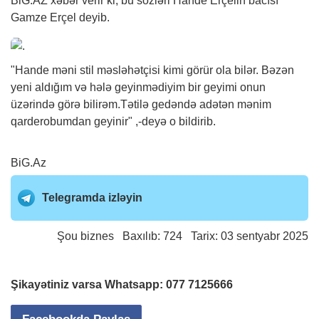
BiG.AZ
xəbər
verir ki, bu sözləri Hande Erçelin bacısı
Gamze Erçel deyib.
"Hande məni stil məsləhətçisi kimi görür ola bilər. Bəzən
yeni aldığım və hələ geyinmədiyim bir geyimi onun
üzərində görə bilirəm.Tətilə gedəndə adətən mənim
qarderobumdan geyinir" ,-deyə o bildirib.
BiG.Az
Telegramda izləyin
Şou biznes
Baxılıb: 724 Tarix: 03 sentyabr 2025
Şikayətiniz varsa Whatsapp:
077 7125666