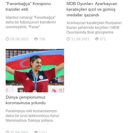
"Fənərbağça" Kresponu
MDB Oyunları: Azərbaycan
transfer etdi
karateçiləri qızıl və gümüş
medallar qazandı
İstanbul nəhəngi "Fənərbağça"
daha bir futbolçunun transferini
Azərbaycan karateçiləri Rusiyanın
rəsmiləşdirib. "Fənər"
Kazan şəhərində keçirilən I MDB
Portuqaliyanın "Eştoril" klubunda
Oyunlarında final görüşlərinə
çıxış edən Migel Kresponu heyətinə
çıxıblar. "Report"un məlumatına
05.09.2021
709
11.09.2021
671
cəlb edib. 1996-cı il təvəllüdlü
görə, 50 kq-da mübarizə aparan
futbolçu bu gün İstanbulda tibbi
idmançımız İnci Əzizova
müayinədən keçəcək.( )
özbəkistanlı Nəsibəbanu
Narbayeva ilə final görüşünə çıxıb.
Rəqibini 5:1 hesabı ilə məğlub
edən Əzizova yarışı
Dünya çempionumuz
koronavirusa yoluxdu
Paralimpiya milli komandamızın
daha bir üzvü taekvondoçu Aynur
Məmmədova Tokioya yollana
biməyib. Unikal.org-un məlumatına
görə, üçqat dünya, 4 dəfə Avropa
31.08.2021
1111