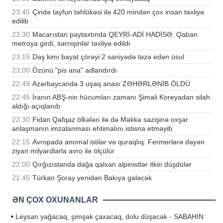
23:45
Çində tayfun təhlükəsi ilə 420 mindən çox insan təxliyə
edilib
23:30
Macarıstan paytaxtında QEYRİ-ADİ HADİSƏ: Qaban
metroya girdi, sərnişinlər təxliyə edildi
23:15
Daş kimi bayat çörəyi 2 saniyədə təzə edən üsul
23:00
Özünü "pis ana" adlandırdı
22:49
Azərbaycanda 3 uşaq anası ZƏHƏRLƏNİB ÖLDÜ
22:45
İranın ABŞ-nin hücumları zamanı Şimali Koreyadan silah
aldığı açıqlanıb
22:30
Fidan Qafqaz ölkələri ilə də Məkkə sazişinə oxşar
anlaşmanın imzalanması ehtimalını istisna etməyib
22:15
Avropada anomal istilər və quraqlıq: Fermerlərə dəyən
ziyan milyardlarla avro ilə ölçülür
22:00
Qırğızıstanda dağa qalxan alpinistlər itkin düşdülər
21:45
Türkan Şoray yenidən Bakıya gələcək
ƏN ÇOX OXUNANLAR
•
Leysan yağacaq, şimşək çaxacaq, dolu düşəcək - SABAHIN