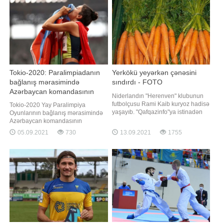
əvvəlcə bir-birinə qarşı uğurlu fənd
ikinci yeri "Çelsi"nin forvard
edərək vaza-ari xalı alıb. Daha
sonra Hüseyn Golde
Tokio-2020: Paralimpiadanın
Yerkökü yeyərkən çənəsini
bağlanış mərasimində
sındırdı - FOTO
Azərbaycan komandasının
Niderlandın "Herenven" klubunun
bayraqdarı müəyyənləşib
futbolçusu Rami Kaib kuryoz hadisə
Tokio-2020 Yay Paralimpiya
yaşayıb. "Qafqazinfo"ya istinadən
Oyunlarının bağlanış mərasimində
xəbər verir ki, isveçli müdafiəçi
Azərbaycan komandasının
yerkökü yeyərkən çənəsini sındırıb.
bayraqdarı müəyyənləşib. Bayrağı
05.09.2021
730
13.09.2021
1755
Bu barədə "Herenven" klubunun
para-atlet Lamiyə Vəliyeva
rəsmisi yerli mətbuata
daşıyacaq. Qeyd edək ki, Lamiyə
açıqlamasında deyib. Kaib bir
Vəliyeva 400 metr məsafəyə
müddət əvvəl çənəsində
qaçışda qızıl, 100 metr məsafəyə
qaçışda isə gümüş medal əldə edib.
Bağlanış mərasimi Bakı vaxtı il