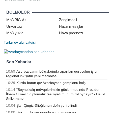
çempionu parataekvondoçu Aynur
Məmmədova koronavirusa yoluxub.
Dünya çempionu bu səbəbdən
BÖLMƏLƏR
sentyabrın 4-də dayanq üzərinə
çıxıb-çıxmama ehtimal
Mp3.BiG.Az
Zengimcell
Unvan.az
Hazır mesajlar
Mp3 yukle
Hava proqnozu
Turlar
ev alqi satqisi
Son Xəbərlər
10:59
Azərbaycanın bölgələrində aparılan quruculuq işləri:
regional inkişafın yeni mərhələsi
10:29
Kürdə batan qız Azərbaycan çempionu imiş
10:14
"Beynəlxalq mövqelərimizin güclənməsində Prezident
İlham Əliyevin diplomatik fəaliyyəti mühüm rol oynayır" - David
Seliverstov
10:04
Şair Çingiz Əlioğlunun dəfn yeri bilindi
10:00
Bakının iki rayonunda işıq olmayacaq