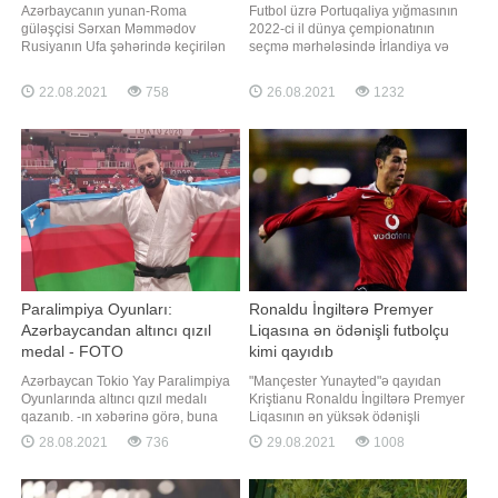
Azərbaycanın yunan-Roma
Futbol üzrə Portuqaliya yığmasının
güləşçisi Sərxan Məmmədov
2022-ci il dünya çempionatının
Rusiyanın Ufa şəhərində keçirilən
seçmə mərhələsində İrlandiya və
gənclərin dünya çempionatında
Azərbaycanla oyunlarına və Qətərlə
final görüşünə çıxıb. 130 kq çəki
yoldaşlıq matçına heyəti bəlli olub.
22.08.2021
758
26.08.2021
1232
dərəcəsində mübarizə aparan
xəbər verir ki, baş məşqçi Fernandu
idmançı türkiyəli Muhammet Bakirlə
Santos siyahıya 25 oyunçu daxil
üz-üzə gəlib. Rəqibinə 1:3 hesabı
edib. Onların arasında İtaliyanın
ilə məğlub olan Məmmədov gümüş
"Yuventus" klubunda
medalla kifayətlənib. 5
Paralimpiya Oyunları:
Ronaldu İngiltərə Premyer
Azərbaycandan altıncı qızıl
Liqasına ən ödənişli futbolçu
medal - FOTO
kimi qayıdıb
Azərbaycan Tokio Yay Paralimpiya
"Mançester Yunayted"ə qayıdan
Oyunlarında altıncı qızıl medalı
Kriştianu Ronaldu İngiltərə Premyer
qazanıb. -ın xəbərinə görə, buna
Liqasının ən yüksək ödənişli
kişi cüdoçumuz Hüseyn Rəhimli
futbolçusu olacaq. "Report"un "Daily
28.08.2021
736
29.08.2021
1008
(-81 kq) nail olub. O, finalda
Mail"ə istinadən məlumatına görə,
Davurxan Kəramətovla
36 yaşlı hücumçu həftədə 560 00
(Özbəkistan) qarşılaşıb. Tərəflər
avro əmək haqqı alacaq. Siyahıda