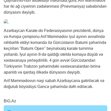
Qaynarinfo-nun əldəetdiyi məlumata görə, Arif Məmmədov
hər iki ağ ciyərinin zədələnməsi (Pnevmaniya) səbəbindən
dünyasını dəyişib.
Azərbaycan Karate-do Federasiyasının prezidenti, dünya
və Avropa çempionu Arif Məmmədov iyul ayının əvvəlində
rəhbərlik etdiyi komanda ilə Gürcüstanın Batumi şəhərində
keçirilən "Batumi Open" beynəlxalq karate turnirinə
yollanıb. İyul ayının 8-də qaldığı oteldə komaya düşüb və
xəstəxanaya yerləşdirilib. 4 gün əvvəl Gürcüstandan
Türkiyənin Trabzon şəhərindəki xəstəxanalardan birinə
aparılıb və qardaş ölkədə dünyasını dəyişib.
Arif Məmmədovun nəşi sabah Azərbaycana gətiriləcək və
doğulub böyüdüyü Gəncə şəhərində dəfn ediləcək.
BiG.Az