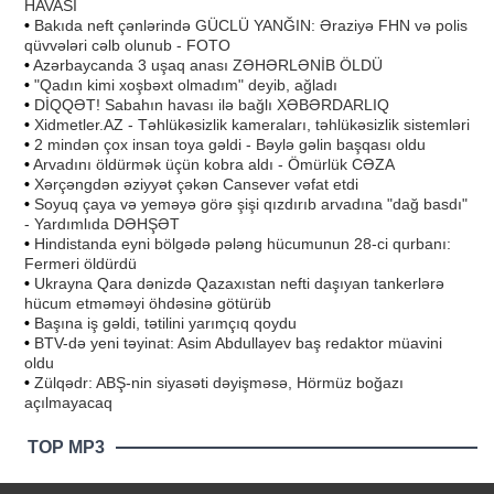
HAVASI
•
Bakıda neft çənlərində GÜCLÜ YANĞIN: Əraziyə FHN və polis
qüvvələri cəlb olunub - FOTO
•
Azərbaycanda 3 uşaq anası ZƏHƏRLƏNİB ÖLDÜ
•
"Qadın kimi xoşbəxt olmadım" deyib, ağladı
•
DİQQƏT! Sabahın havası ilə bağlı XƏBƏRDARLIQ
•
Xidmetler.AZ - Təhlükəsizlik kameraları, təhlükəsizlik sistemləri
•
2 mindən çox insan toya gəldi - Bəylə gəlin başqası oldu
•
Arvadını öldürmək üçün kobra aldı - Ömürlük CƏZA
•
Xərçəngdən əziyyət çəkən Cansever vəfat etdi
•
Soyuq çaya və yeməyə görə şişi qızdırıb arvadına "dağ basdı"
- Yardımlıda DƏHŞƏT
•
Hindistanda eyni bölgədə pələng hücumunun 28-ci qurbanı:
Fermeri öldürdü
•
Ukrayna Qara dənizdə Qazaxıstan nefti daşıyan tankerlərə
hücum etməməyi öhdəsinə götürüb
•
Başına iş gəldi, tətilini yarımçıq qoydu
•
BTV-də yeni təyinat: Asim Abdullayev baş redaktor müavini
oldu
•
Zülqədr: ABŞ-nin siyasəti dəyişməsə, Hörmüz boğazı
açılmayacaq
TOP MP3