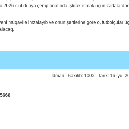
ldo 2026-cı il dünya çempionatında iştirak etmək üçün zədələrdə
 yeni müqavilə imzalayıb və onun şərtlərinə görə o, futbolçular ü
alacaq.
İdman
Baxılıb: 1003 Tarix: 16 iyul 2
25666