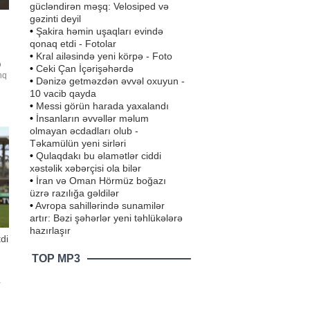
gücləndirən məşq: Velosiped və
gəzinti deyil
•
Şakira həmin uşaqları evində
qonaq etdi - Fotolar
•
Kral ailəsində yeni körpə - Foto
ə
•
Ceki Çan İçərişəhərdə
nq
•
Dənizə getməzdən əvvəl oxuyun -
n
10 vacib qayda
•
Messi görün harada yaxalandı
•
İnsanların əvvəllər məlum
kıd
olmayan əcdadları olub -
Təkamülün yeni sirləri
•
Qulaqdakı bu əlamətlər ciddi
xəstəlik xəbərçisi ola bilər
•
İran və Oman Hörmüz boğazı
üzrə razılığa gəldilər
•
Avropa sahillərində sunamilər
artır: Bəzi şəhərlər yeni təhlükələrə
hazırlaşır
di
TOP MP3
a
n