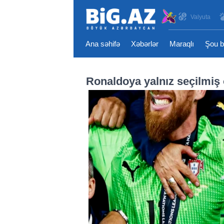
Valyuta
Ana səhifə
Xəbərlər
Maraqlı
Şou b
Ronaldoya yalnız seçilmiş 