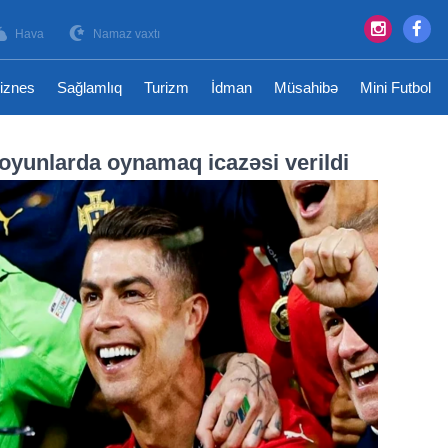
Hava
Namaz vaxtı
iznes
Sağlamlıq
Turizm
İdman
Müsahibə
Mini Futbol
oyunlarda oynamaq icazəsi verildi