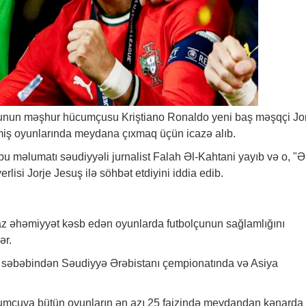
bunun məşhur hücumçusu Kriştiano Ronaldo yeni baş məşqçi Jo
iş oyunlarında meydana çıxmaq üçün icazə alıb.
i, bu məlumatı səudiyyəli jurnalist Falah Əl-Kahtani yayıb və o, "Ə
lisi Jorje Jesuş ilə söhbət etdiyini iddia edib.
z əhəmiyyət kəsb edən oyunlarda futbolçunun sağlamlığını
ər.
q səbəbindən Səudiyyə Ərəbistanı çempionatında və Asiya
cumçuya bütün oyunların ən azı 25 faizində meydandan kənarda