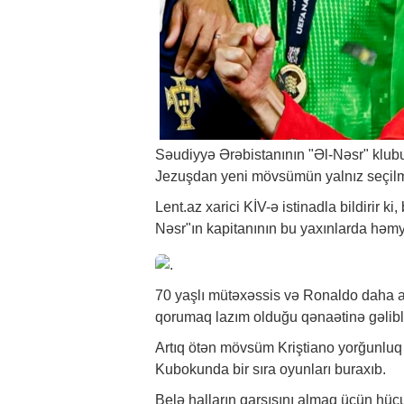
Səudiyyə Ərəbistanının "Əl-Nəsr" klu
Jezuşdan yeni mövsümün yalnız seçilm
Lent.az xarici KİV-ə istinadla bildirir k
Nəsr"ın kapitanının bu yaxınlarda həmyer
70 yaşlı mütəxəssis və Ronaldo daha a
qorumaq lazım olduğu qənaətinə gəlibl
Artıq ötən mövsüm Kriştiano yorğunlu
Kubokunda bir sıra oyunları buraxıb.
Belə halların qarşısını almaq üçün hü