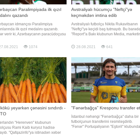
rbaycan Paralimpiyada ilk qızıl
Avstraliyalı hücumçu "Neftçi"yə
dalını qazandı
keçməkdən imtina edib
rbaycan idmançısı Paralimpiya
Avstraliyalı futbolçu Nikita Rukavitsanın
nlarında ilk qızıl medalını qazanıb.
"Neftçi"yə keçidi baş tutmayıb. Bu barəd
ər verir ki, Azərbaycanın paracüdoçusu
"Report"a Bakı klubunun Media, marketi
anə Hacıyeva finalda fransız rəqibinə
və ictimaiyyətlə əlaqələr departamentini
ib gələrək paralimpiya çempionu olub.
rəhbəri Rüstəm Allahverdiyev məlumat
7.08.2021
1074
28.08.2021
641
finalda Sandrin Martini (Fransa) vaza-
verib. Onun sözlərinə görə, daha əvvəl
 ilə məğlub edərək Azərbaycana ilk qızıl
razılıq əldə olunan 34 yaşlı hücumçu Ba
alı qazandırıb
kökü yeyərkən çənəsini sındırdı -
"Fənərbağça" Kresponu transfer et
TO
İstanbul nəhəngi "Fənərbağça" daha bir
futbolçunun transferini rəsmiləşdirib.
erlandın "Herenven" klubunun
"Fənər" Portuqaliyanın "Eştoril" klubund
bolçusu Rami Kaib kuryoz hadisə
çıxış edən Migel Kresponu heyətinə cəlb
ayıb. "Qafqazinfo"ya istinadən xəbər
edib. 1996-cı il təvəllüdlü futbolçu bu gü
ir ki, isveçli müdafiəçi yerkökü yeyərkən