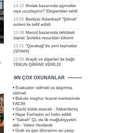
14:12
Əmlak bazarında qiymətlər
niyə ucuzlaşmır? Ekspertdən təhlil
13:55
Bəxtiyar Aslanbəyli "Şöhrət"
ordeni ilə təltif edildi
13:38
Mənzil bazarında təhlükəli
siqnal: İpoteka resursları tükənir
13:21
"Qarabağ"da yeni təyinatlar
(SİYAHI)
12:50
Arayik və digərləri ilə bağlı
u
YEKUN QƏRAR VERİLDİ
da
ƏN ÇOX OXUNANLAR
vla
•
Evakuator xidməti və daşınma
ad
xidməti
•
Bakıda məşhur ticarət mərkəzində
FACİƏ
•
Güclü külək əsəcək - Xəbərdarlıq
•
Nigar Fərhadın əri həbs edildi
•
"Sabah" ÇL-də ilk məğlubiyyətini
aldı - Video-Yenilənib
•
Ürək və qan dövranını ən yaxşı