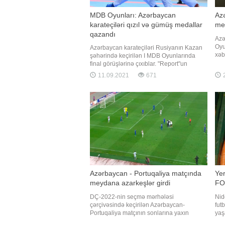
MDB Oyunları: Azərbaycan
Azə
karateçiləri qızıl və gümüş medallar
me
qazandı
Azə
Oyu
Azərbaycan karateçiləri Rusiyanın Kazan
xəb
şəhərində keçirilən I MDB Oyunlarında
Şah
final görüşlərinə çıxıblar. "Report"un
qal
məlumatına görə, 50 kq-da mübarizə
11.09.2021
671
2
O, 
aparan idmançımız İnci Əzizova
ari
özbəkistanlı Nəsibəbanu Narbayeva ilə
med
final görüşünə çıxıb. Rəqibini 5:1 hesabı
ilə məğlub edən Əzizova yarışı
Azərbaycan - Portuqaliya matçında
Yer
meydana azarkeşlər girdi
FO
DÇ-2022-nin seçmə mərhələsi
Nid
çərçivəsində keçirilən Azərbaycan-
fut
Portuqaliya matçının sonlarına yaxın
yaş
maraqlı anlar yaşanıb. Bakı Olimpiya
ver