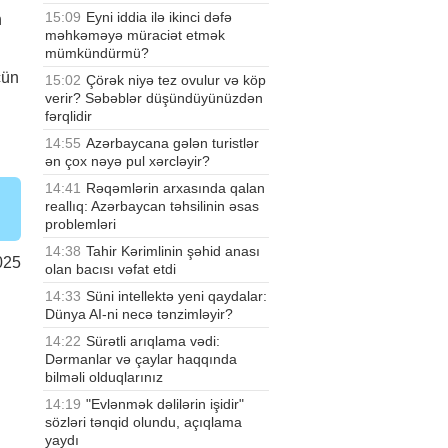
15:09
Eyni iddia ilə ikinci dəfə
n
məhkəməyə müraciət etmək
mümkündürmü?
çün
15:02
Çörək niyə tez ovulur və köp
verir? Səbəblər düşündüyünüzdən
fərqlidir
14:55
Azərbaycana gələn turistlər
ən çox nəyə pul xərcləyir?
14:41
Rəqəmlərin arxasında qalan
reallıq: Azərbaycan təhsilinin əsas
problemləri
14:38
Tahir Kərimlinin şəhid anası
025
olan bacısı vəfat etdi
14:33
Süni intellektə yeni qaydalar:
Dünya AI-ni necə tənzimləyir?
14:22
Sürətli arıqlama vədi:
Dərmanlar və çaylar haqqında
bilməli olduqlarınız
14:19
"Evlənmək dəlilərin işidir"
sözləri tənqid olundu, açıqlama
yaydı