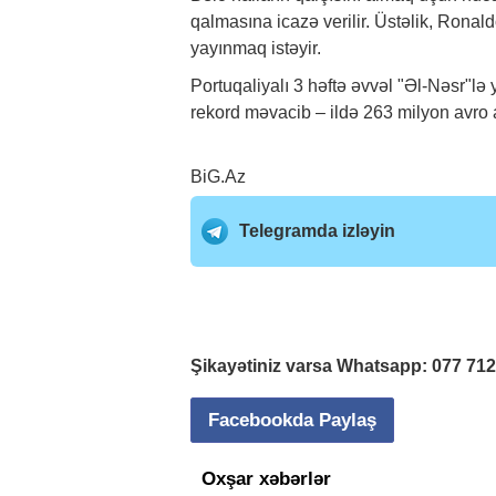
qalmasına icazə verilir. Üstəlik, Rona
yayınmaq istəyir.
Portuqaliyalı 3 həftə əvvəl "Əl-Nəsr"lə
rekord məvacib – ildə 263 milyon avro 
BiG.Az
Telegramda izləyin
Şikayətiniz varsa Whatsapp:
077 71
Facebookda Paylaş
Oxşar xəbərlər