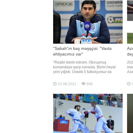
"Sabah"ın baş məşqçisi: "Vaxta
Azə
ehtiyacımız var"
dəy
"Rəqibi təbrik edirəm. Oturuşmuş
202
komandaya qarşı oynadıq. Bizim heyət
mər
yeni yığılıb. Üstəlik 5 futbolçumuz da
Azə
müxtəlif səbəblərdən bu gün oynamırdı.
baş
Ancaq bütün bunlar məğlubiyyətə səbəb
ist
22.08.2021
688
0
deyil. Sadəcə, vaxta ehtiyacımız var".
fut
"Report"un məlumatına görə, bu fikirləri
Pol
"Sabah"ı
Ant