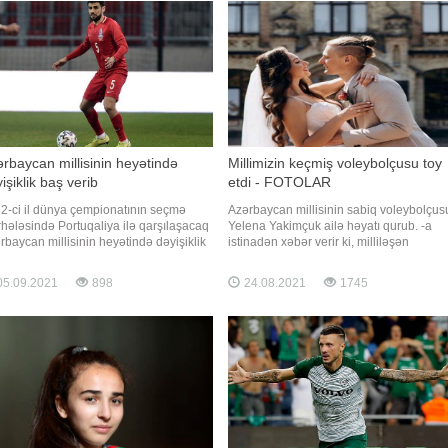
rbaycan millisinin heyətində
Millimizin keçmiş voleybolçusu toy
işiklik baş verib
etdi - FOTOLAR
2-ci il dünya çempionatının seçmə
Azərbaycan millisinin sabiq voleybolçus
hələsində Portuqaliya ilə qarşılaşacaq
Yelena Yakimçuk ailə həyatı qurub. -a
rbaycan millisinin heyətində dəyişiklik
istinadən xəbər verir ki, milliləşən
 verib. "Report" AFFA-nın saytına
legionerin toy mərasimi vətəni Ukrayna
inadən xəbər verir ki, "Qarabağ"ın
baş tutub. Xanım voleybolçu Dmitri Şato
5.09.2021
898
24.08.2021
1745
bolçusu Maksim Medvedev zədə,
evlənib. Kiyevdə anadan olan Yelenanın
şanın "Visla" (Plotks) klubunun üzvü
toyu da paytaxtda gerçəkləşib. Cütlük ş
o
gününü Kiyev vilayətind