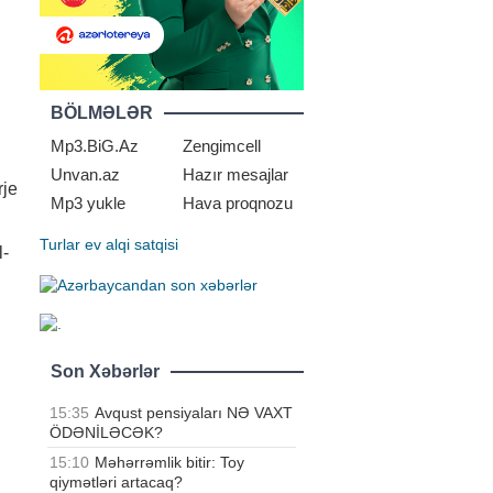
BÖLMƏLƏR
Mp3.BiG.Az
Zengimcell
Unvan.az
Hazır mesajlar
rje
Mp3 yukle
Hava proqnozu
Turlar
ev alqi satqisi
l-
Son Xəbərlər
15:35
Avqust pensiyaları NƏ VAXT
ÖDƏNİLƏCƏK?
15:10
Məhərrəmlik bitir: Toy
qiymətləri artacaq?