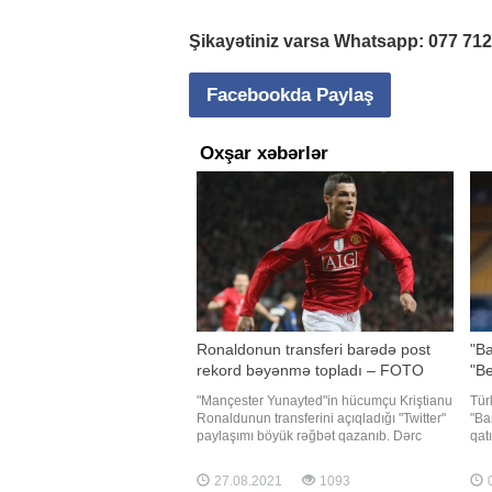
Şikayətiniz varsa Whatsapp:
077 71
Facebookda Paylaş
Oxşar xəbərlər
Ronaldonun transferi barədə post
"Ba
rekord bəyənmə topladı – FOTO
"B
"Mançester Yunayted"in hücumçu Kriştianu
Tür
Ronaldunun transferini açıqladığı "Twitter"
"Ba
paylaşımı böyük rəğbət qazanıb. Dərc
qat
olunduğu ilk saatdaca postu bir milyon
bos
nəfər bəyənib, 400 nəfərsə retvit edib.
göt
27.08.2021
1093
0
Qeyd edək ki, portuqaliyalı məhz bu
məv