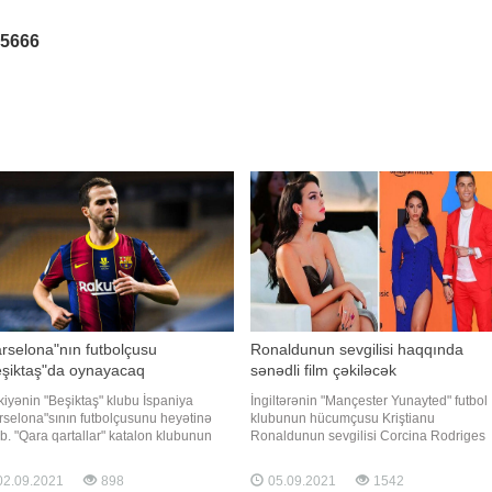
25666
rselona"nın futbolçusu
Ronaldunun sevgilisi haqqında
eşiktaş"da oynayacaq
sənədli film çəkiləcək
kiyənin "Beşiktaş" klubu İspaniya
İngiltərənin "Mançester Yunayted" futbol
rselona"sının futbolçusunu heyətinə
klubunun hücumçusu Kriştianu
ıb. "Qara qartallar" katalon klubunun
Ronaldunun sevgilisi Corcina Rodriges
iyalı üzvü Miralem Pyaniçi icarəyə
"Netflix"in istehsalı olacaq yeni sənədli
ürüb. "Barsa"da illik 8 milyon avro
filmdə öz həyat hekayəsini danışacaq. B
2.09.2021
898
05.09.2021
1542
acib alan Pyaniçə İstanbul
barədə "Report" xarici mətbuata istinad