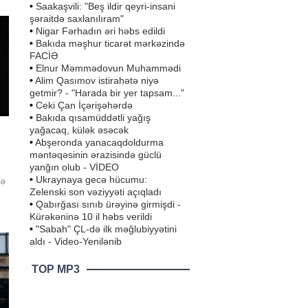
•
Saakaşvili: "Beş ildir qeyri-insani
şəraitdə saxlanılıram"
•
Nigar Fərhadın əri həbs edildi
•
Bakıda məşhur ticarət mərkəzində
FACİƏ
•
Elnur Məmmədovun Muhammədi
•
Alim Qasımov istirahətə niyə
getmir? - "Harada bir yer tapsam..."
•
Ceki Çan İçərişəhərdə
•
Bakıda qısamüddətli yağış
yağacaq, külək əsəcək
•
Abşeronda yanacaqdoldurma
məntəqəsinin ərazisində güclü
yanğın olub - VİDEO
•
Ukraynaya gecə hücumu:
mə
Zelenski son vəziyyəti açıqladı
•
Qabırğası sınıb ürəyinə girmişdi -
i,
sif
Kürəkəninə 10 il həbs verildi
ə
•
"Sabah" ÇL-də ilk məğlubiyyətini
aldı - Video-Yenilənib
TOP MP3