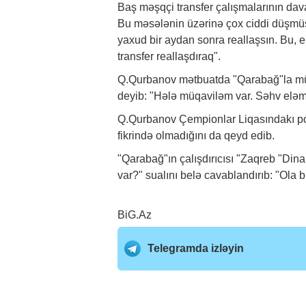
Baş məşqçi transfer çalışmalarının davam
Bu məsələnin üzərinə çox ciddi düşmüşü
yaxud bir aydan sonra reallaşsın. Bu, elə
transfer reallaşdıraq".
Q.Qurbanov mətbuatda "Qarabağ"la müqa
deyib: "Hələ müqaviləm var. Səhv eləmi
Q.Qurbanov Çempionlar Liqasındakı po
fikrində olmadığını da qeyd edib.
"Qarabağ"ın çalışdırıcısı "Zaqreb "Di
var?" sualını belə cavablandırıb: "Ola b
BiG.Az
Telegramda izləyin