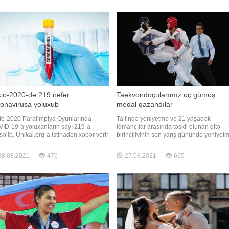
silçisinin heyətində 3 milyon avr
xəbər verir. "Mən Corcinayam"
kio-2020-də 219 nəfər
Taekvondoçularımız üç gümüş
onavirusa yoluxub
medal qazandılar
io-2020 Paralimpiya Oyunlarında
Tallində yeniyetmə və 21 yaşadək
ID-19-a yoluxanların sayı 219-a
idmançılar arasında təşkil olunan qitə
səlib. Unikal.org-a istinadən xəbər verir
birinciliyinin son yarış günündə yeniyet
 oyunlar çərçivəsində son sutkada daha
taekvondoçularımız aktivlərinə daha üç
nəfərdə koronavirus aşkar edilib.
gümüş medal əlavə ediblər. xəbər verir k
8.08.2021
476
27.08.2021
665
in şəxslər karantinə alınıblar. Qeyd
yeniyetmə milli komandamızın üzvləri Va
k ki, 160 ölkədən 4 440-ə yaxın
Səlimov (45 kiloqram), İslam Əhmədzad
ançının 22 növdə yarışdığı Tokio-202
(53 kiloqram) və Nərgi