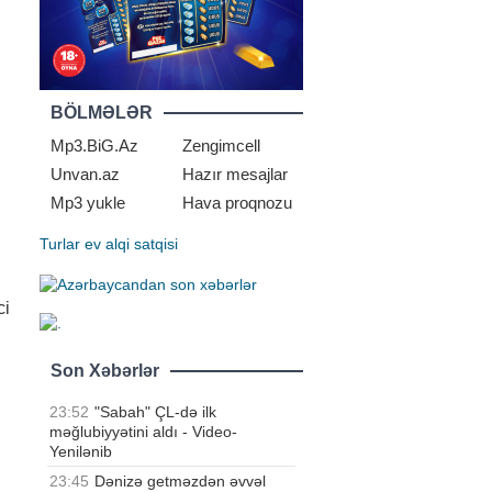
BÖLMƏLƏR
Mp3.BiG.Az
Zengimcell
Unvan.az
Hazır mesajlar
Mp3 yukle
Hava proqnozu
Turlar
ev alqi satqisi
ci
u
Son Xəbərlər
23:52
"Sabah" ÇL-də ilk
məğlubiyyətini aldı - Video-
Yenilənib
23:45
Dənizə getməzdən əvvəl