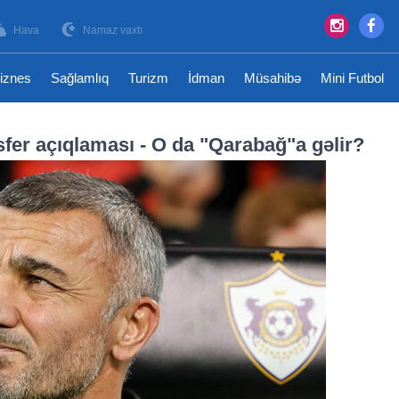
Hava
Namaz vaxtı
iznes
Sağlamlıq
Turizm
İdman
Müsahibə
Mini Futbol
er açıqlaması - O da "Qarabağ"a gəlir?