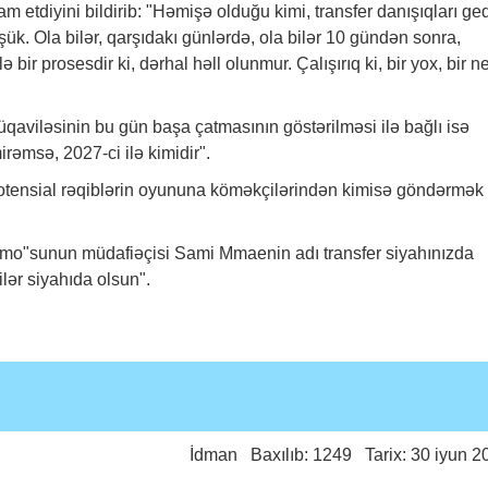
 etdiyini bildirib: "Həmişə olduğu kimi, transfer danışıqları ged
k. Ola bilər, qarşıdakı günlərdə, ola bilər 10 gündən sonra,
 bir prosesdir ki, dərhal həll olunmur. Çalışırıq ki, bir yox, bir n
viləsinin bu gün başa çatmasının göstərilməsi ilə bağlı isə
rəmsə, 2027-ci ilə kimidir".
tensial rəqiblərin oyununa köməkçilərindən kimisə göndərmək
namo"sunun müdafiəçisi Sami Mmaenin adı transfer siyahınızda
ilər siyahıda olsun".
İdman
Baxılıb: 1249 Tarix: 30 iyun 2