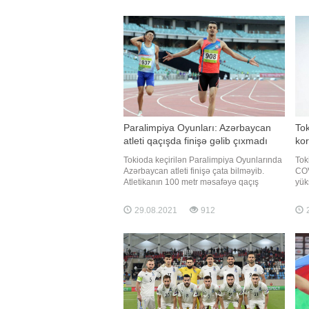
komandadakı çıxışı sayəsində ulduza
təm
çevrilib
Paralimpiya Oyunları: Azərbaycan
To
atleti qaçışda finişə gəlib çıxmadı
kor
Tokioda keçirilən Paralimpiya Oyunlarında
Tok
Azərbaycan atleti finişə çata bilməyib.
COV
Atletikanın 100 metr məsafəyə qaçış
yük
yarışlarında T13 kateqoriyasında yarışan
ki,
idmançımız Elmir Cəbrayılov finala çıxmağı
22 
29.08.2021
912
2
bacarmayıb. Belə ki, o, təsnifat
Həm
mərhələsinin qrupunda beş nəfərin
edə
yarışdığı mübarizədə finişə gəli
idm