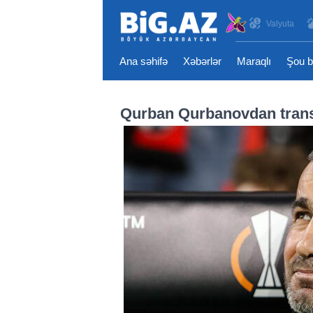
Valyuta
Ana səhifə
Xəbərlər
Maraqlı
Şou b
Qurban Qurbanovdan transf