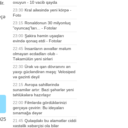
oxuyun - 10 vacib qayda
ir.
23:30
Kral ailəsində yeni körpə -
Foto
eçə
23:15
Ronaldonun 30 milyonluq
"oyuncaq"ları... - Fotolar
23:00
Şakira həmin uşaqları
evində qonaq etdi - Fotolar
22:45
İnsanların əvvəllər məlum
olmayan əcdadları olub -
Təkamülün yeni sirləri
22:30
Ürək və qan dövranını ən
yaxşı gücləndirən məşq: Velosiped
və gəzinti deyil
22:15
Avropa sahillərində
sunamilər artır: Bəzi şəhərlər yeni
təhlükələrə hazırlaşır
22:00
Filmlərdə gördüklərinizi
gerçəyə çevirin: Bu ideyaları
sınamağa dəyər
025
21:45
Qulaqdakı bu əlamətlər ciddi
xəstəlik xəbərçisi ola bilər