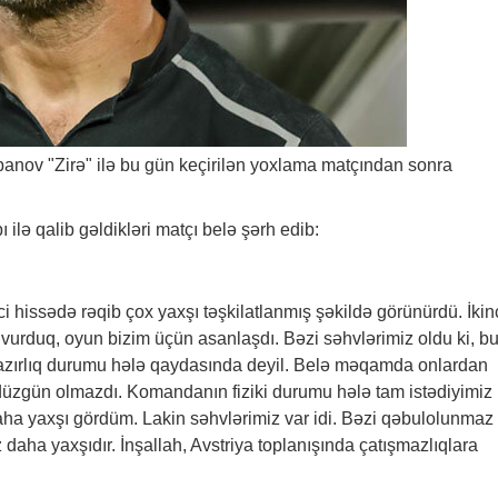
nov "Zirə" ilə bu gün keçirilən yoxlama matçından sonra
bı ilə qalib gəldikləri matçı belə şərh edib:
ci hissədə rəqib çox yaxşı təşkilatlanmış şəkildə görünürdü. İkin
ar vurduq, oyun bizim üçün asanlaşdı. Bəzi səhvlərimiz oldu ki, b
 hazırlıq durumu hələ qaydasında deyil. Belə məqamda onlardan
düzgün olmazdı. Komandanın fiziki durumu hələ tam istədiyimiz
a yaxşı gördüm. Lakin səhvlərimiz var idi. Bəzi qəbulolunmaz
daha yaxşıdır. İnşallah, Avstriya toplanışında çatışmazlıqlara