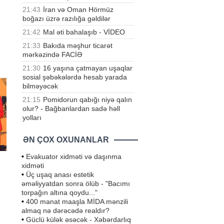
21:43
İran və Oman Hörmüz
boğazı üzrə razılığa gəldilər
21:42
Mal əti bahalaşıb - VİDEO
21:33
Bakıda məşhur ticarət
mərkəzində FACİƏ
21:30
16 yaşına çatmayan uşaqlar
sosial şəbəkələrdə hesab yarada
bilməyəcək
21:15
Pomidorun qabığı niyə qalın
olur? - Bağbanlardan sadə həll
yolları
ƏN ÇOX OXUNANLAR
•
Evakuator xidməti və daşınma
xidməti
•
Üç uşaq anası estetik
əməliyyatdan sonra ölüb - "Bacımı
torpağın altına qoydu..."
•
400 manat maaşla MİDA mənzili
almaq nə dərəcədə realdır?
u
•
Güclü külək əsəcək - Xəbərdarlıq
ən