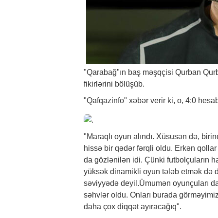
"Qarabağ"ın baş məşqçisi Qurban Qurba
fikirlərini bölüşüb.
"Qafqazinfo"
xəbər
verir ki, o, 4:0 hesa
"Maraqlı oyun alındı. Xüsusən də, birin
hissə bir qədər fərqli oldu. Erkən qoll
da gözlənilən idi. Çünki futbolçuların
yüksək dinamikli oyun tələb etmək də 
səviyyədə deyil.Ümumən oyunçuları dah
səhvlər oldu. Onları burada görməyimiz 
daha çox diqqət ayıracağıq".