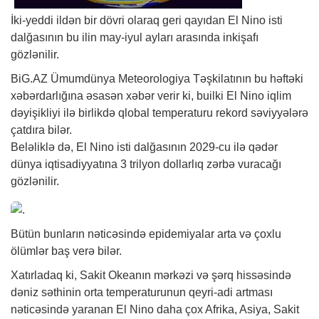
İki-yeddi ildən bir dövri olaraq geri qayıdan El Nino isti
dalğasının bu ilin may-iyul ayları arasında inkişafı
gözlənilir.
BiG.AZ
Ümumdünya Meteorologiya Təşkilatının bu həftəki
xəbər
darlığına əsasən xəbər verir ki, builki El Nino iqlim
dəyişikliyi ilə birlikdə qlobal temperaturu rekord səviyyələrə
çatdıra bilər.
Beləliklə də, El Nino isti dalğasının 2029-cu ilə qədər
dünya iqtisadiyyatına 3 trilyon dollarlıq zərbə vuracağı
gözlənilir.
Bütün bunların nəticəsində epidemiyalar arta və çoxlu
ölümlər baş verə bilər.
Xatırladaq ki, Sakit Okeanın mərkəzi və şərq hissəsində
dəniz səthinin orta temperaturunun qeyri-adi artması
nəticəsində yaranan El Nino daha çox Afrika, Asiya, Sakit