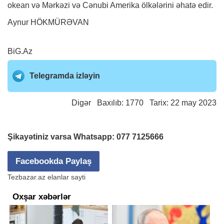
okean və Mərkəzi və Cənubi Amerika ölkələrini əhatə edir.
Aynur HÖKMÜRƏVAN
BiG.Az
Telegramda izləyin
Digər
Baxılıb: 1770 Tarix: 22 may 2023
Şikayətiniz varsa Whatsapp:
077 7125666
Facebookda Paylaş
Tezbazar.az elanlar sayti
Oxşar xəbərlər