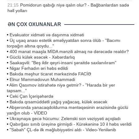
21:15
Pomidorun qabığı niyə qalın olur? - Bağbanlardan sadə
həll yolları
ƏN ÇOX OXUNANLAR
•
Evakuator xidməti və daşınma xidməti
•
Üç uşaq anası estetik əməliyyatdan sonra ölüb - "Bacımı
torpağın altına qoydu..."
•
400 manat maaşla MİDA mənzili almaq nə dərəcədə realdır?
•
Güclü külək əsəcək - Xəbərdarlıq
•
Saakaşvili: "Beş ildir qeyri-insani şəraitdə saxlanılıram"
•
Nigar Fərhadın əri həbs edildi
•
Bakıda məşhur ticarət mərkəzində FACİƏ
•
Elnur Məmmədovun Muhammədi
•
Alim Qasımov istirahətə niyə getmir? - "Harada bir yer
tapsam..."
•
Ceki Çan İçərişəhərdə
•
Bakıda qısamüddətli yağış yağacaq, külək əsəcək
•
Abşeronda yanacaqdoldurma məntəqəsinin ərazisində güclü
yanğın olub - VİDEO
•
Ukraynaya gecə hücumu: Zelenski son vəziyyəti açıqladı
•
Qabırğası sınıb ürəyinə girmişdi - Kürəkəninə 10 il həbs verildi
•
"Sabah" ÇL-də ilk məğlubiyyətini aldı - Video-Yenilənib