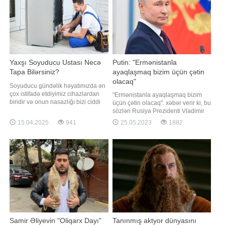
Yaxşı Soyuducu Ustası Necə
Putin: "Ermənistanla
Tapa Bilərsiniz?
ayaqlaşmaq bizim üçün çətin
olacaq"
Soyuducu gündəlik həyatımızda ən
çox istifadə etdiyimiz cihazlardan
"Ermənistanla ayaqlaşmaq bizim
biridir və onun nasazlığı bizi ciddi
üçün çətin olacaq". xəbər verir ki, bu
çətinliklərə sala bilər. Xüsusilə yay
sözləri Rusiya Prezidenti Vladimir
aylarında soyuducunun işləməməsi
Putin Ali Avrasiya İqtisadi Şurasının
15.04.2025
941
25.05.2023
1882
ərzaqların xarab olmasına, maliyyə
iclasında deyib. O, Ermənistanın
və vaxt itkisinə səbəb olur. Buna
iqtisadi vəziyyətinin acınacaqlı
görə də yaxşı və peşəkar Soyuducu
halda olmasına özünəməxsus
ustası tapmaq çox vacibdir
şəkildə işarə edərək bildirib:. "Çətin
ki, Ermənistan
Samir Əliyevin "Oliqarx Dayı"
Tanınmış aktyor dünyasını