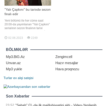
"Yalı Çapkını" bu tarixdə sezon
finalı edir
Yeni bölümü ilə hər cümə saat
20:00-da yayımlanan "Yalı Çapkını"
serialının sezon finalının tarixi
müəyyənləşib. xəbər verir ki, 2 İyun
Cümə günü (bu gün) serialın 35-ci
02.06.2023
2249
bölümü ilə yayımlanacaq. 9 İyun
Cümə günü isə yayımlanacaq "Yalı
Çapkını" 36-cı bölümü ilə sezon
BÖLMƏLƏR
finalına girəcək
Mp3.BiG.Az
Zengimcell
Unvan.az
Hazır mesajlar
Mp3 yukle
Hava proqnozu
Turlar
ev alqi satqisi
Son Xəbərlər
23:52
"Sabah" ÇL-də ilk məğlubiyyətini aldı - Video-Yenilənib