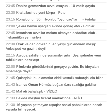
23:45
Dənizə getməzdən əvvəl oxuyun - 10 vacib qayda
23:30
Kral ailəsində yeni körpə - Foto
23:15
Ronaldonun 30 milyonluq "oyuncaq"ları... - Fotolar
23:00
Şakira həmin uşaqları evində qonaq etdi - Fotolar
22:45
İnsanların əvvəllər məlum olmayan əcdadları olub -
Təkamülün yeni sirləri
22:30
Ürək və qan dövranını ən yaxşı gücləndirən məşq:
Velosiped və gəzinti deyil
22:15
Avropa sahillərində sunamilər artır: Bəzi şəhərlər yeni
təhlükələrə hazırlaşır
22:00
Filmlərdə gördüklərinizi gerçəyə çevirin: Bu ideyaları
sınamağa dəyər
21:45
Qulaqdakı bu əlamətlər ciddi xəstəlik xəbərçisi ola bilər
21:43
İran və Oman Hörmüz boğazı üzrə razılığa gəldilər
21:42
Mal əti bahalaşıb - VİDEO
21:33
Bakıda məşhur ticarət mərkəzində FACİƏ
21:30
16 yaşına çatmayan uşaqlar sosial şəbəkələrdə hesab
yarada bilməyəcək