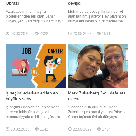
Obrazı
dəyişdi
Azərbaycanın ən məşhur
Müharibə və döyüş filmlərində rol
blogerlərindən biri olan Samir
alan tanınmış aktyor Rey Stivenson
Əliyev, yeni yaratdığı "Oliqarx Dayı"
dünyasını dəyişib. türk mediasına
obrazı ilə yenidən izləyicilərinin
istinadən xəbər verir ki, Roma,
diqqətini cəlb edib. O, bu xarakteri o
Vikinqlər və Dexter kimi böyük
03.03.2025
2322
23.05.2023
1591
qədər uğurla canlandırıb ki, insanlar
seriallarda rol alan aktyor
"Oliqarx Dayı" videolarını böyük
Stivenson, İtaliyanın İskia adasında
maraqla izləyir və tez-tez bu obrazın
"Cassino in Ischia" adlı döyüş
yeni səhnəciklərini
filminə çəkilərkən xəstələnib
iş seçimi edərkən edilən ən
Mark Zukerberq 3-cü dəfə ata
böyük 5 səhv
olacaq
İş seçimi edərkən edilən səhvlər
"Facebook"un qurucusu Mark
karyera inkişafına və şəxsi
Zukerberq və həyat yoldaşı Priscilla
məmnuniyyətə ciddi təsir göstərə
Çanın üçüncü övladı dünyaya
bilər. Bir çox insan yalnız maaşa və
gələcək. BİG.Az xəbər verir ki, bu
maddi üstünlüklərə diqqət yetirərək
barədə Zukerberq özü sosial
20.02.2025
1142
22.09.2022
1714
iş seçimində səhv edir. Halbuki, işin
şəbəkədə paylaşım edib. "Gələn il