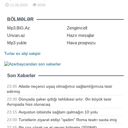
gələcək müqəddəratını müəyyən
11.06.2020
3040
edən bir məsələdir. DİM məlumat
verib ki, imtahan binasına daxil
olarkən hər kəs qoruyucu
BÖLMƏLƏR
maskadan istifadə etməlidir".
BİG.AZ xəbər verir ki, bu sözləri
Mp3.BiG.Az
Zengimcell
təhsil üzr
Unvan.az
Hazır mesajlar
Mp3 yukle
Hava proqnozu
Turlar
ev alqi satqisi
Son Xəbərlər
23:45
Ailədə neçənci uşaq olmağımız sağlamlığımıza təsir
edirmiş
23:30
Dünyada şəkər qıtlığı təhlükəsi artır: Ən böyük təsir
Avropada hiss olunacaq
23:15
Avqustun istisində sağlam qalmağın 10 yolu
23:00
Turistlərin ziyarət etdiyi "qədim" Roma teatrı saxta imiş
22:45
Ən çox çörək və ət yeyən bölgələr (SİYAHI)