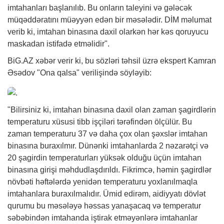
imtahanları başlanılıb. Bu onların taleyini və gələcək
müqəddəratını müəyyən edən bir məsələdir. DİM məlumat
verib ki, imtahan binasına daxil olarkən hər kəs qoruyucu
maskadan istifadə etməlidir".
BiG.AZ
xəbər
verir ki, bu sözləri təhsil üzrə ekspert Kamran
Əsədov "Ona qalsa" verilişində söyləyib:
"Bilirsiniz ki, imtahan binasına daxil olan zaman şagirdlərin
temperaturu xüsusi tibb işçiləri tərəfindən ölçülür. Bu
zaman temperaturu 37 və daha çox olan şəxslər imtahan
binasına buraxılmır. Dünənki imtahanlarda 2 nəzarətçi və
20 şagirdin temperaturları yüksək olduğu üçün imtahan
binasına girişi məhdudlaşdırıldı. Fikrimcə, həmin şagirdlər
növbəti həftələrdə yenidən temperaturu yoxlanılmaqla
imtahanlara buraxılmalıdır. Ümid edirəm, aidiyyatı dövlət
qurumu bu məsələyə həssas yanaşacaq və temperatur
səbəbindən imtahanda iştirak etməyənlərə imtahanlar