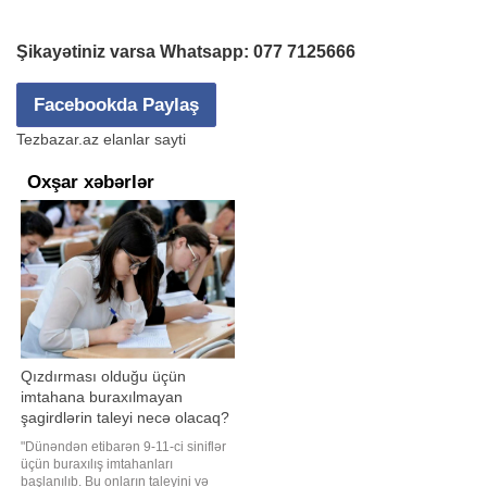
Şikayətiniz varsa Whatsapp:
077 7125666
Facebookda Paylaş
Tezbazar.az elanlar sayti
Oxşar xəbərlər
Qızdırması olduğu üçün
imtahana buraxılmayan
şagirdlərin taleyi necə olacaq?
-VİDEO
"Dünəndən etibarən 9-11-ci siniflər
üçün buraxılış imtahanları
başlanılıb. Bu onların taleyini və