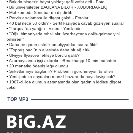
•
Bakıda bloqerin həyat yoldaşı qəfil vəfat etdi - Foto
•
Bu universitetlər BAĞLANA BİLƏR - XƏBƏRDARLIQ
•
Məhkəmədə Sənubər də dindirilib
•
Pərvin arıqlaması ilə diqqət çəkdi - Fotolar
•
48 bal necə 50 oldu? - Sertifikasiyada cavab gözləyən suallar
•
"Tarqovı"da yanğın - Video - Yenilənib
•
"Oğlu Almaniyada təhsil alır, Azərbaycana gəlib-gəlmədiyini
bilmirəm"
•
Daha bir qadın estetik əməliyyatdan sonra öldü
•
"Toppuş bacı"nın ailəsində daha bir ağır itki
•
Ülviyyə İlyasova fəhləyə borclu qalıb?
•
Azərbaycanda işçi axtarılır - Əməkhaqqı 10 min manatdır
•
20 manatlıq ödəniş ləğv olundu
•
Şirkətlər niyə bağlanır? Problemin görünməyən tərəfləri
•
Yeni ipoteka qaydaları mənzil bazarında nəyi dəyişəcək?
•
1967-ci ildə ölümün astanasında olan qadının iddiası diqqət
çəkdi
TOP MP3