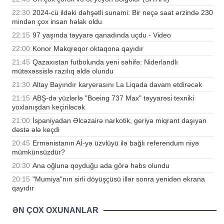
22:30
2024-cü ildəki dəhşətli sunami: Bir neçə saat ərzində 230
mindən çox insan həlak oldu
22:15
97 yaşında təyyarə qanadında uçdu - Video
22:00
Konor Makqreqor oktaqona qayıdır
21:45
Qazaxıstan futbolunda yeni səhifə: Niderlandlı
mütəxəssislə razılıq əldə olundu
21:30
Altay Bayındır karyerasını La Liqada davam etdirəcək
21:15
ABŞ-də yüzlərlə "Boeing 737 Max" təyyarəsi texniki
yoxlanışdan keçiriləcək
21:00
İspaniyadan Əlcəzairə narkotik, geriyə miqrant daşıyan
dəstə ələ keçdi
20:45
Ermənistanın Aİ-yə üzvlüyü ilə bağlı referendum niyə
mümkünsüzdür?
20:30
Ana oğluna qoyduğu ada görə həbs olundu
20:15
"Mumiya"nın sirli döyüşçüsü illər sonra yenidən ekrana
qayıdır
ƏN ÇOX OXUNANLAR