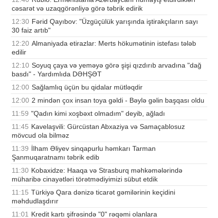
cəsarət və uzaqgörənliyə görə təbrik edirik
12:30
Fərid Qayıbov: "Üzgüçülük yarışında iştirakçıların sayı
30 faiz artıb"
12:20
Almaniyada etirazlar: Merts hökumətinin istefası tələb
edilir
12:10
Soyuq çaya və yeməyə görə şişi qızdırıb arvadına "dağ
basdı" - Yardımlıda DƏHŞƏT
12:00
Sağlamlıq üçün bu qidalar mütləqdir
12:00
2 mindən çox insan toya gəldi - Bəylə gəlin başqası oldu
11:59
"Qadın kimi xoşbəxt olmadım" deyib, ağladı
11:45
Kavelaşvili: Gürcüstan Abxaziya və Samaçablosuz
mövcud ola bilməz
11:39
İlham Əliyev sinqapurlu həmkarı Tarman
Şanmuqaratnamı təbrik edib
11:30
Kobaxidze: Haaqa və Strasburq məhkəmələrində
müharibə cinayətləri törətmədiyimizi sübut etdik
11:15
Türkiyə Qara dənizə ticarət gəmilərinin keçidini
məhdudlaşdırır
11:01
Kredit kartı şifrəsində "0" rəqəmi olanlara