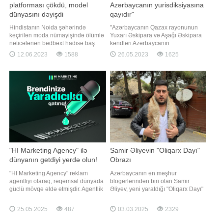
platforması çökdü, model
Azərbaycanın yurisdiksiyasına
dünyasını dəyişdi
qayıdır"
Hindistanın Noida şəhərində
"Azərbaycanın Qazax rayonunun
keçirilən moda nümayişində ölümlə
Yuxarı Əskipara və Aşağı Əskipara
nəticələnən bədbəxt hadisə baş
kəndləri Azərbaycanın
verib. xəbər verir ki, şou üçün
yurisdiksiyasına qayıdır". Bu
12.06.2023
1588
26.05.2023
1625
qurulan işıqlı platforma 24 yaşlı
açıqlama ilə Ermənistanın
model Vanşika Çopranın üzərinə
"Vətəndaş Sazişi" fraksiyasından
düşüb. Nəticədə model podiumun
olan deputat Sovinar Vardanyan
işıqlarını daşıyan dəmir
çıxış edib. "Dünən Moskvada
platformanın altında qalaraq
Azərbaycan və Ermənistan
dünyasını dəyişib. Hadis
liderlərinin Rusiyanı
"HI Marketing Agency" ilə
Samir Əliyevin "Oliqarx Dayı"
dünyanın getdiyi yerdə olun!
Obrazı
"HI Marketing Agency" reklam
Azərbaycanın ən məşhur
agentliyi olaraq, rəqəmsal dünyada
blogerlərindən biri olan Samir
güclü mövqe əldə etmişdir. Agentlik
Əliyev, yeni yaratdığı "Oliqarx Dayı"
yaradıcı strategiyalar və təsirli
obrazı ilə yenidən izləyicilərinin
reklam kampaniyaları, diqqət çəkici
diqqətini cəlb edib. O, bu xarakteri o
25.05.2025
487
03.03.2025
2329
çəkilişlər ilə markaların rəqəmsal və
qədər uğurla canlandırıb ki, insanlar