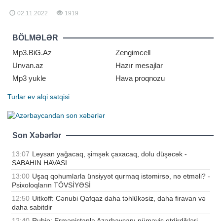
xəbər verir ki, bu barədə "VICE"
məlumat yayıb. Məlumata görə,
02.11.2022
1919
Sakatekas ştatının Monte-Eskobedo
bələdiyyəsinin sakinləri ağzında
insan başı ilə qaçan küçə iti
BÖLMƏLƏR
görüblər. Sözügedən hadisənin
vide
Mp3.BiG.Az
Zengimcell
Unvan.az
Hazır mesajlar
Mp3 yukle
Hava proqnozu
Turlar
ev alqi satqisi
Son Xəbərlər
13:07
Leysan yağacaq, şimşək çaxacaq, dolu düşəcək -
SABAHIN HAVASI
13:00
Uşaq qohumlarla ünsiyyət qurmaq istəmirsə, nə etməli? -
Psixoloqların TÖVSİYƏSİ
12:50
Uitkoff: Cənubi Qafqaz daha təhlükəsiz, daha firavan və
daha sabitdir
12:40
Rubio: Ermənistanla Azərbaycanı nümayiş etdirdikləri