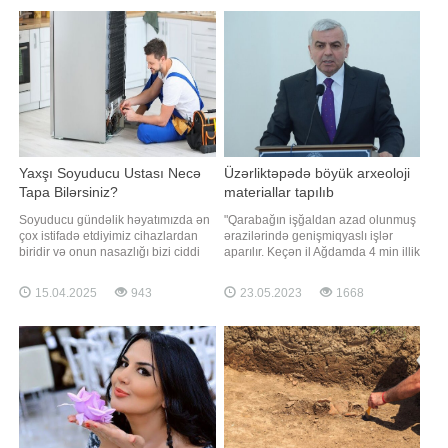
ənənəvi formada önə çıxmasına
"Oliqarx Dayı" videolarını böyük
vəsilə olur. Xidmətlər : . SMM –
maraqla izləyir və tez-tez bu obrazın
SMM Xidmeti, Instagram
yeni səhnəciklərini
Yaxşı Soyuducu Ustası Necə
Üzərliktəpədə böyük arxeoloji
Tapa Bilərsiniz?
materiallar tapılıb
Soyuducu gündəlik həyatımızda ən
"Qarabağın işğaldan azad olunmuş
çox istifadə etdiyimiz cihazlardan
ərazilərində genişmiqyaslı işlər
biridir və onun nasazlığı bizi ciddi
aparılır. Keçən il Ağdamda 4 min illik
çətinliklərə sala bilər. Xüsusilə yay
qədim şəhər yeri olan
aylarında soyuducunun işləməməsi
Üzərliktəpədə 8 ay davam edən
15.04.2025
943
23.05.2023
1668
ərzaqların xarab olmasına, maliyyə
arxeoloji qazıntı işləri görülüb. 2400
və vaxt itkisinə səbəb olur. Buna
kvadratmetrdən artıq ərazi tədqiq
görə də yaxşı və peşəkar Soyuducu
olunub". -ın xəbərinə görə, bunu
ustası tapmaq çox vacibdir
Azərbaycan Milli Elmlər
Akademiyasını