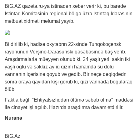
BiG.AZ
qazeta.ru-ya istinadən
xəbər
verir ki, bu barədə
İstintaq Komitəsinin regional bölgə üzrə İstintaq İdarəsinin
mətbuat
xidməti
məlumat yayıb.
Bildirilib ki, hadisə okytabrın 22-sində Tunqokoçensk
rayonunun Verşino-Darasunski qəsəbəsində baş verib.
Araşdırmalarla müəyyən olunub ki, 24 yaşlı yerli sakin iki
yaşlı oğlu və səkkiz aylıq qızını hamamda su dolu
vannanın içərisinə qoyub və gedib. Bir neçə dəqiqdədn
sonra oraya qayıdan kişi görüb ki, qızı vannada boğularaq
ölüb.
Faktla bağlı "Ehtiyatsızlıqdan ölümə səbəb olma" maddəsi
ilə cinayət işi açılıb. Hazırda araşdırma davam etdirilir.
Nuranə
BiG.Az