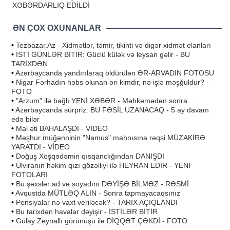
XƏBƏRDARLIQ EDİLDİ
ƏN ÇOX OXUNANLAR
•
Tezbazar.Az - Xidmətlər, təmir, tikinti və digər xidmət elanları
•
İSTİ GÜNLƏR BİTİR: Güclü külək və leysan gəlir - BU
TARİXDƏN
•
Azərbaycanda yandırılaraq öldürülən ƏR-ARVADIN FOTOSU
•
Nigar Fərhadın həbs olunan əri kimdir, nə işlə məşğuldur? -
FOTO
•
"Arzum" ilə bağlı YENİ XƏBƏR - Məhkəmədən sonra…
•
Azərbaycanda sürpriz: BU FƏSİL UZANACAQ - 5 ay davam
edə bilər
•
Mal əti BAHALAŞDI - VİDEO
•
Məşhur müğənninin "Namus" mahnısına rəqsi MÜZAKİRƏ
YARATDI - VİDEO
•
Doğuş Xoşqədəmin qısqanclığından DANIŞDI
•
Ülviranın həkim qızı gözəlliyi ilə HEYRAN EDİR - YENİ
FOTOLARI
•
Bu şəxslər ad və soyadını DƏYİŞƏ BİLMƏZ - RƏSMİ
•
Avqustda MÜTLƏQ ALIN - Sonra tapmayacaqsınız
•
Pensiyalar nə vaxt veriləcək? - TARİX AÇIQLANDI
•
Bu tarixdən havalar dəyişir - İSTİLƏR BİTİR
•
Gülay Zeynallı görünüşü ilə DİQQƏT ÇƏKDİ - FOTO