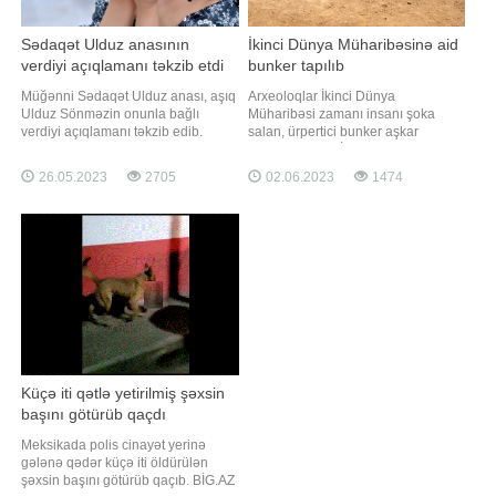
Sədaqət Ulduz anasının
İkinci Dünya Müharibəsinə aid
verdiyi açıqlamanı təkzib etdi
bunker tapılıb
Müğənni Sədaqət Ulduz anası, aşıq
Arxeoloqlar İkinci Dünya
Ulduz Sönməzin onunla bağlı
Müharibəsi zamanı insanı şoka
verdiyi açıqlamanı təkzib edib.
salan, ürpertici bunker aşkar
Axşam.az xəbər verir ki, sənətçi
ediblər. xarici KİV-ə istinadən xəbər
anasının bir müddət əvvəl onun
verir ki, bu faciəvi yerdə 12 minə
26.05.2023
2705
02.06.2023
1474
İsveçrəyə köçməsi ilə bağlı yaydığı
qədər insan ölüb. Çində alimlər
məlumatın yanlış olduğunu deyib.
bunker və birlikdə 371-ci dəstənin
Bu haqda "Günün sədası"
ən böyük sınaq meydançasını
verilişində danışan müğənni bildirib
tapdılar. Bu, Yapon İmperiyasına
ki
məxsus bir bölmədir
Küçə iti qətlə yetirilmiş şəxsin
başını götürüb qaçdı
Meksikada polis cinayət yerinə
gələnə qədər küçə iti öldürülən
şəxsin başını götürüb qaçıb. BİG.AZ