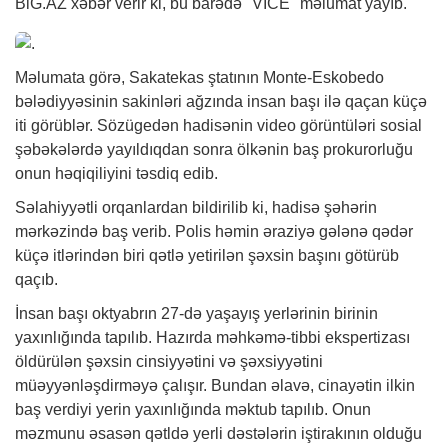
BiG.AZ
xəbər
verir ki, bu barədə "VICE" məlumat yayıb.
Məlumata görə, Sakatekas ştatının Monte-Eskobedo
bələdiyyəsinin sakinləri ağzında insan başı ilə qaçan küçə
iti görüblər. Sözügedən hadisənin video görüntüləri sosial
şəbəkələrdə yayıldıqdan sonra ölkənin baş prokurorluğu
onun həqiqiliyini təsdiq edib.
Səlahiyyətli orqanlardan bildirilib ki, hadisə şəhərin
mərkəzində baş verib. Polis həmin əraziyə gələnə qədər
küçə itlərindən biri qətlə yetirilən şəxsin başını götürüb
qaçıb.
İnsan başı oktyabrın 27-də yaşayış yerlərinin birinin
yaxınlığında tapılıb. Hazırda məhkəmə-tibbi ekspertizası
öldürülən şəxsin cinsiyyətini və şəxsiyyətini
müəyyənləşdirməyə çalışır. Bundan əlavə, cinayətin ilkin
baş verdiyi yerin yaxınlığında məktub tapılıb. Onun
məzmunu əsasən qətldə yerli dəstələrin iştirakının olduğu