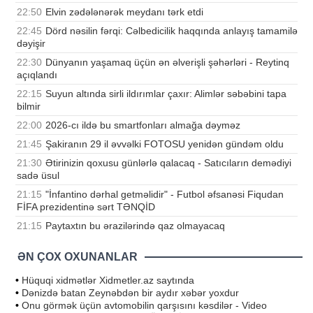
22:50
Elvin zədələnərək meydanı tərk etdi
22:45
Dörd nəsilin fərqi: Cəlbedicilik haqqında anlayış tamamilə
dəyişir
22:30
Dünyanın yaşamaq üçün ən əlverişli şəhərləri - Reytinq
açıqlandı
22:15
Suyun altında sirli ildırımlar çaxır: Alimlər səbəbini tapa
bilmir
22:00
2026-cı ildə bu smartfonları almağa dəyməz
21:45
Şakiranın 29 il əvvəlki FOTOSU yenidən gündəm oldu
21:30
Ətirinizin qoxusu günlərlə qalacaq - Satıcıların demədiyi
sadə üsul
21:15
"İnfantino dərhal getməlidir" - Futbol əfsanəsi Fiqudan
FİFA prezidentinə sərt TƏNQİD
21:15
Paytaxtın bu ərazilərində qaz olmayacaq
ƏN ÇOX OXUNANLAR
•
Hüquqi xidmətlər Xidmetler.az saytında
•
Dənizdə batan Zeynəbdən bir aydır xəbər yoxdur
•
Onu görmək üçün avtomobilin qarşısını kəsdilər - Video