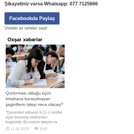
Şikayətiniz varsa Whatsapp:
077 7125666
Facebookda Paylaş
Ustalar.az ustalar sayti
Oxşar xəbərlər
Qızdırması olduğu üçün
imtahana buraxılmayan
şagirdlərin taleyi necə olacaq?
-VİDEO
"Dünəndən etibarən 9-11-ci siniflər
üçün buraxılış imtahanları
başlanılıb. Bu onların taleyini və
gələcək müqəddəratını müəyyən
11.06.2020
3040
edən bir məsələdir. DİM məlumat