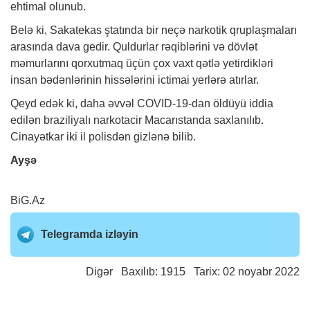
ehtimal olunub.
Belə ki, Sakatekas ştatında bir neçə narkotik qruplaşmaları
arasında dava gedir. Quldurlar rəqiblərini və dövlət
məmurlarını qorxutmaq üçün çox vaxt qətlə yetirdikləri
insan bədənlərinin hissələrini ictimai yerlərə atırlar.
Qeyd edək ki, daha əvvəl COVID-19-dan öldüyü iddia
edilən braziliyalı narkotacir Macarıstanda saxlanılıb.
Cinayətkar iki il polisdən gizlənə bilib.
Ayşə
BiG.Az
Telegramda izləyin
Digər
Baxılıb: 1915 Tarix: 02 noyabr 2022