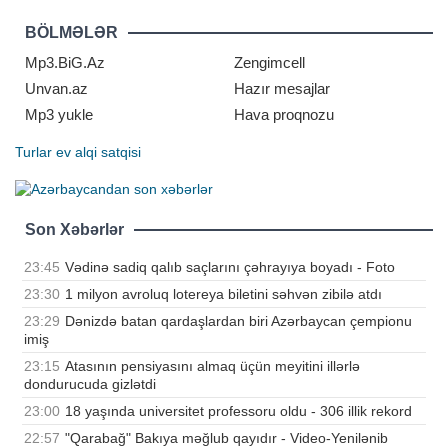
verib ki, imtahan binasına daxil
olarkən hər kəs qoruyucu
BÖLMƏLƏR
maskadan istifadə etməlidir".
BİG.AZ xəbər verir ki, bu sözləri
Mp3.BiG.Az
Zengimcell
təhsil üzr
Unvan.az
Hazır mesajlar
Mp3 yukle
Hava proqnozu
Turlar
ev alqi satqisi
Son Xəbərlər
23:45
Vədinə sadiq qalıb saçlarını çəhrayıya boyadı - Foto
23:30
1 milyon avroluq lotereya biletini səhvən zibilə atdı
23:29
Dənizdə batan qardaşlardan biri Azərbaycan çempionu
imiş
23:15
Atasının pensiyasını almaq üçün meyitini illərlə
dondurucuda gizlətdi
23:00
18 yaşında universitet professoru oldu - 306 illik rekord
22:57
"Qarabağ" Bakıya məğlub qayıdır - Video-Yenilənib