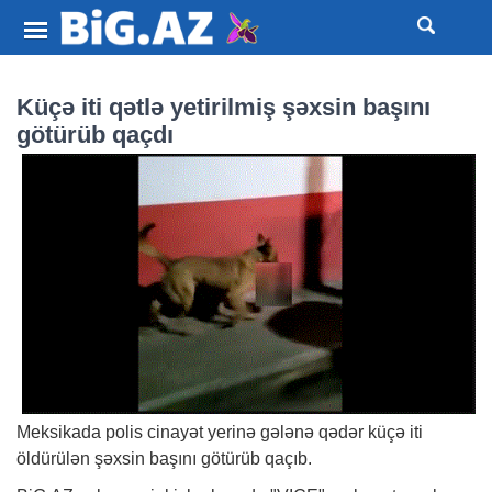
Küçə iti qətlə yetirilmiş şəxsin başını
götürüb qaçdı
Meksikada polis cinayət yerinə gələnə qədər küçə iti
öldürülən şəxsin başını götürüb qaçıb.