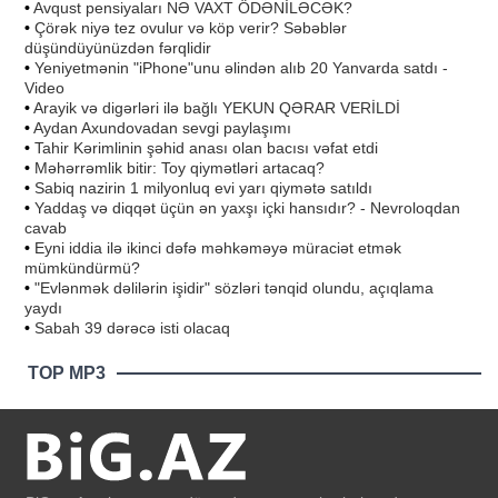
•
Avqust pensiyaları NƏ VAXT ÖDƏNİLƏCƏK?
•
Çörək niyə tez ovulur və köp verir? Səbəblər
düşündüyünüzdən fərqlidir
•
Yeniyetmənin "iPhone"unu əlindən alıb 20 Yanvarda satdı -
Video
•
Arayik və digərləri ilə bağlı YEKUN QƏRAR VERİLDİ
•
Aydan Axundovadan sevgi paylaşımı
•
Tahir Kərimlinin şəhid anası olan bacısı vəfat etdi
•
Məhərrəmlik bitir: Toy qiymətləri artacaq?
•
Sabiq nazirin 1 milyonluq evi yarı qiymətə satıldı
•
Yaddaş və diqqət üçün ən yaxşı içki hansıdır? - Nevroloqdan
cavab
•
Eyni iddia ilə ikinci dəfə məhkəməyə müraciət etmək
mümkündürmü?
•
"Evlənmək dəlilərin işidir" sözləri tənqid olundu, açıqlama
yaydı
•
Sabah 39 dərəcə isti olacaq
TOP MP3