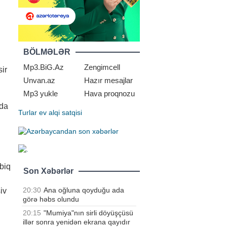
BÖLMƏLƏR
Mp3.BiG.Az
Zengimcell
sir
Unvan.az
Hazır mesajlar
Mp3 yukle
Hava proqnozu
ıda
Turlar
ev alqi satqisi
biq
Son Xəbərlər
20:30
Ana oğluna qoyduğu ada
iv
görə həbs olundu
20:15
"Mumiya"nın sirli döyüşçüsü
illər sonra yenidən ekrana qayıdır