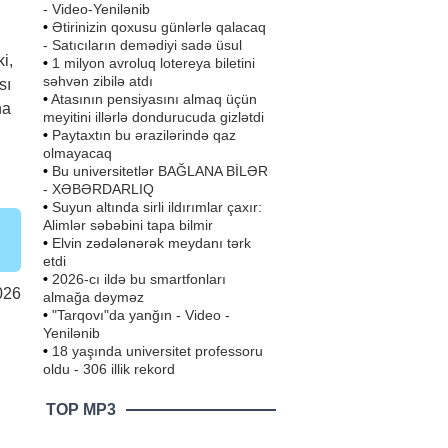
- Video-Yenilənib
•
Ətirinizin qoxusu günlərlə qalacaq
- Satıcıların demədiyi sadə üsul
i,
•
1 milyon avroluq lotereya biletini
səhvən zibilə atdı
sı
•
Atasının pensiyasını almaq üçün
ha
meyitini illərlə dondurucuda gizlətdi
•
Paytaxtın bu ərazilərində qaz
olmayacaq
•
Bu universitetlər BAĞLANA BİLƏR
- XƏBƏRDARLIQ
•
Suyun altında sirli ildırımlar çaxır:
Alimlər səbəbini tapa bilmir
•
Elvin zədələnərək meydanı tərk
etdi
•
2026-cı ildə bu smartfonları
026
almağa dəyməz
•
"Tarqovı"da yanğın - Video -
Yenilənib
•
18 yaşında universitet professoru
oldu - 306 illik rekord
TOP MP3