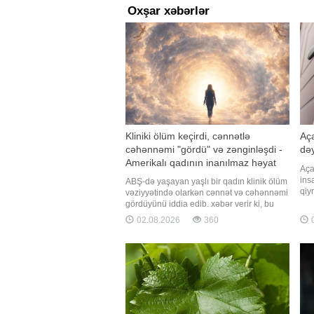
Oxşar xəbərlər
Kliniki ölüm keçirdi, cənnətlə
Aça
cəhənnəmi "gördü" və zənginləşdi -
dəy
Amerikalı qadının inanılmaz həyat
Aça
hekayəsi
ins
ABŞ-də yaşayan yaşlı bir qadın klinik ölüm
qiy
vəziyyətində olarkən cənnət və cəhənnəmi
ust
gördüyünü iddia edib. xəbər verir ki, bu
təə
barədə "Mirror" nəşri məlumat yayıb. O, bu
02.08.2026
360
0
arx
subyektiv və mistik hisslərin onun
aça
dünyagörüşünü dəyişdiyinə və evsizlikdən
də 
qurtularaq milyonçu olmasına təsir etdiyinə
inanır