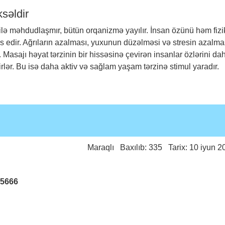
səldir
ilə məhdudlaşmır, bütün orqanizmə yayılır. İnsan özünü həm fizik
 edir. Ağrıların azalması, yuxunun düzəlməsi və stresin azalma
r. Masajı həyat tərzinin bir hissəsinə çevirən insanlar özlərini da
dirirlər. Bu isə daha aktiv və sağlam yaşam tərzinə stimul yaradır.
Maraqlı
Baxılıb: 335 Tarix: 10 iyun 2
25666