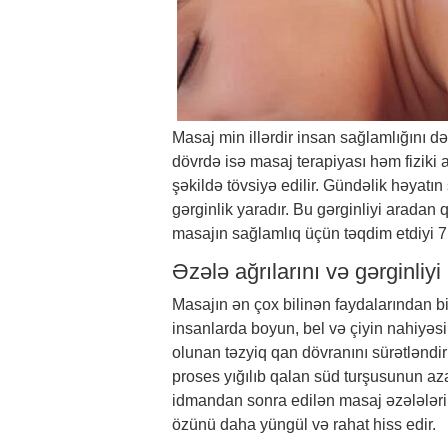
Masaj min illərdir insan sağlamlığını dəs
dövrdə isə masaj terapiyası həm fiziki 
şəkildə tövsiyə edilir. Gündəlik həyatın
gərginlik yaradır. Bu gərginliyi aradan
masajın sağlamlıq üçün təqdim etdiyi 7 ə
Əzələ ağrılarını və gərginliyi
Masajın ən çox bilinən faydalarından bi
insanlarda boyun, bel və çiyin nahiyəsi
olunan təzyiq qan dövranını sürətləndi
proses yığılıb qalan süd turşusunun aza
idmandan sonra edilən masaj əzələləri
özünü daha yüngül və rahat hiss edir.