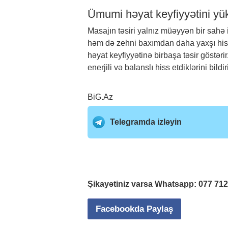
Ümumi həyat keyfiyyətini yük
Masajın təsiri yalnız müəyyən bir sahə 
həm də zehni baxımdan daha yaxşı hiss
həyat keyfiyyətinə birbaşa təsir göstəri
enerjili və balanslı hiss etdiklərini bil
BiG.Az
Telegramda izləyin
Şikayətiniz varsa Whatsapp:
077 71
Facebookda Paylaş