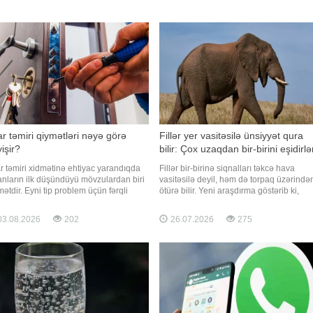
r təmiri qiymətləri nəyə görə
Fillər yer vasitəsilə ünsiyyət qura
işir?
bilir: Çox uzaqdan bir-birini eşidirlə
r təmiri xidmətinə ehtiyac yarandıqda
Fillər bir-birinə siqnalları təkcə hava
anların ilk düşündüyü mövzulardan biri
vasitəsilə deyil, həm də torpaq üzərində
mətdir. Eyni tip problem üçün fərqli
ötürə bilir. Yeni araşdırma göstərib ki,
aların fərqli məbləğlər deməsi çoxlarına
onların qulaq quruluşu və eşitmə
ccüblü gəlir. Əslində isə bu fərqlərin
kanallarının xüsusiyyətləri bu titrəyişləri
3.08.2026
202
26.07.2026
275
asında bir neçə real səbəb dayanır. Hər
kilometrlərlə uzaq məsafədən qəbul
r eyni olmadığı kimi, hər təmir prosesi
etməyə imkan verir. fillərlə bağlı maraqlı
eyn
məlumatları təqdim edir: