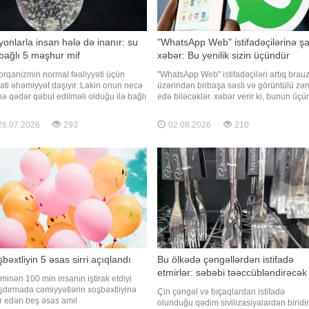
yonlarla insan hələ də inanır: su
"WhatsApp Web" istifadəçilərinə ş
 bağlı 5 məşhur mif
xəbər: Bu yenilik sizin üçündür
orqanizmin normal fəaliyyəti üçün
"WhatsApp Web" istifadəçiləri artıq brau
ati əhəmiyyət daşıyır. Lakin onun necə
üzərindən birbaşa səsli və görüntülü zə
nə qədər qəbul edilməli olduğu ilə bağlı
edə biləcəklər. xəbər verir ki, bunun üçü
rdir dolaşan bir çox yanlış fikir var. xəbər
ayrıca masaüstü tətbiqini yükləməyə
r ki, dietoloqlar bu miflərin niyə həqiqəti
ehtiyac qalmayacaq. Yeni funksiya həm
6.07.2026
293
02.08.2026
210
 etdirmədiyini və həddindən artıq su
fərdi, həm də qrup zənglərini dəstəkləyir.
əyin hansı təhlükələr yarada biləcəyin
Zənglər başdan-başa şifrələnəcək və
ekran paylaşımı
bəxtliyin 5 əsas sirri açıqlandı
Bu ölkədə çəngəllərdən istifadə
etmirlər: səbəbi təəccübləndirəcək
minən 100 min insanın iştirak etdiyi
şdırmada cəmiyyətlərin xoşbəxtliyinə
Çin çəngəl və bıçaqlardan istifadə
ir edən beş əsas amil
olunduğu qədim sivilizasiyalardan biridir