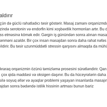
ldırır
çün də güclü rahatladıcı təsir göstərir. Masaj zamanı orqanizmd
zində serotonin və endorfin kimi xoşbəxtlik hormonları artır. Bu 
hiss etməsinə kömək edir. Gərgin iş günündən sonra alınan masa
lənməni azaldır. Bir çox insan masajdan sonra daha rahat nəfəs
ildirir. Bu təsir uzunmüddətli stressin qarşısını almaqda da mü
dıraraq orqanizmin özünü təmizləmə prosesini sürətləndirir. Qan
 çox qida maddəsi və oksigen daşınır. Bu da hüceyrələrin daha
silə soyuq əllər və ayaqlar problemi yaşayan insanlarda masajı
ajdan sonra bədəndə istilik hissinin artması bunun bariz