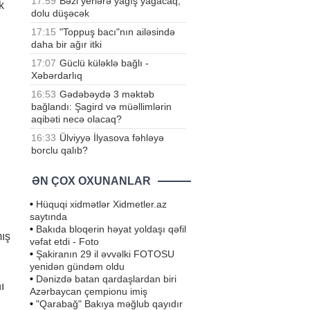
17:59
Bəzi yerlərə yağış yağacaq,
k
dolu düşəcək
17:15
"Toppuş bacı"nın ailəsində
daha bir ağır itki
17:07
Güclü küləklə bağlı -
Xəbərdarlıq
16:53
Gədəbəydə 3 məktəb
bağlandı: Şagird və müəllimlərin
aqibəti necə olacaq?
16:33
Ülviyyə İlyasova fəhləyə
borclu qalıb?
ƏN ÇOX OXUNANLAR
•
Hüquqi xidmətlər Xidmetler.az
saytında
•
Bakıda bloqerin həyat yoldaşı qəfil
mış
vəfat etdi - Foto
•
Şakiranın 29 il əvvəlki FOTOSU
yenidən gündəm oldu
•
Dənizdə batan qardaşlardan biri
ı
Azərbaycan çempionu imiş
•
"Qarabağ" Bakıya məğlub qayıdır