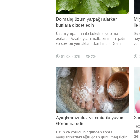
Dolmalıq üzüm yarpağı alarkən
Mil
bunlara diqqət edin
ilə
Üzüm yarpaqları ilə bükülmüş dolma
Su 
əsrlərdir Azərbaycan mətbəxinin ən qədim
həy
və sevilən yeməklərindən biridir. Dolma
və 
sadəcə sadə bir yemək deyil; o, səbr və
illə
bacarıq tələb edən kulinariya sənətidir.
veri
01.08.2026
236
2
Lakin, əksər ənənəvi yeməklərdə olduğu
əks
kimi, dolmanın uğurun təxminən 70%-i
içm
bükülmək üçün seçilmiş üzü
Ayaqlarınızı duz və soda ilə yuyun:
Xoş
Görün nə edir...
Təx
ara
Uzun və yorucu bir gündən sonra
təs
ayaqlarınızdakı ağırlıqdan qurtulmaq üçün