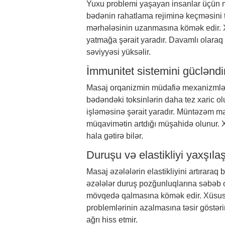
Yuxu problemi yaşayan insanlar üçün masa
bədənin rahatlama rejiminə keçməsini 
mərhələsinin uzanmasına kömək edir. 
yatmağa şərait yaradır. Davamlı olaraq 
səviyyəsi yüksəlir.
İmmunitet sistemini gücləndir
Masaj orqanizmin müdafiə mexanizmlərin
bədəndəki toksinlərin daha tez xaric o
işləməsinə şərait yaradır. Müntəzəm m
müqavimətin artdığı müşahidə olunur. 
hala gətirə bilər.
Duruşu və elastikliyi yaxşılaş
Masaj əzələlərin elastikliyini artırara
əzələlər duruş pozğunluqlarına səbəb 
mövqedə qalmasına kömək edir. Xüsusi
problemlərinin azalmasına təsir göstər
ağrı hiss etmir.