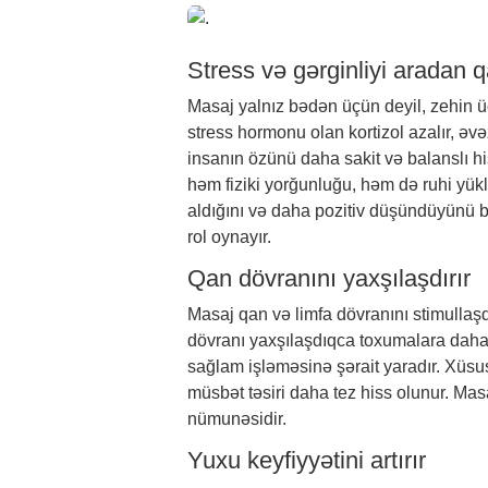
Stress və gərginliyi aradan qa
Masaj yalnız bədən üçün deyil, zehin ü
stress hormonu olan kortizol azalır, əvə
insanın özünü daha sakit və balanslı 
həm fiziki yorğunluğu, həm də ruhi yük
aldığını və daha pozitiv düşündüyünü b
rol oynayır.
Qan dövranını yaxşılaşdırır
Masaj qan və limfa dövranını stimullaş
dövranı yaxşılaşdıqca toxumalara daha
sağlam işləməsinə şərait yaradır. Xüsu
müsbət təsiri daha tez hiss olunur. Mas
nümunəsidir.
Yuxu keyfiyyətini artırır