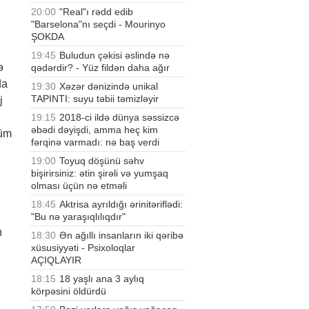
20:00
"Real"ı rədd edib
"Barselona"nı seçdi - Mourinyo
ŞOKDA
19:45
Buludun çəkisi əslində nə
ə
qədərdir? - Yüz fildən daha ağır
da
19:30
Xəzər dənizində unikal
TAPINTI: suyu təbii təmizləyir
j
19:15
2018-ci ildə dünya səssizcə
əbədi dəyişdi, amma heç kim
hüm
fərqinə varmadı: nə baş verdi
19:00
Toyuq döşünü səhv
bişirirsiniz: ətin şirəli və yumşaq
olması üçün nə etməli
18:45
Aktrisa ayrıldığı ərinitəriflədi:
"Bu nə yaraşıqlılıqdır"
n
18:30
Ən ağıllı insanların iki qəribə
xüsusiyyəti - Psixoloqlar
AÇIQLAYIR
18:15
18 yaşlı ana 3 aylıq
körpəsini öldürdü