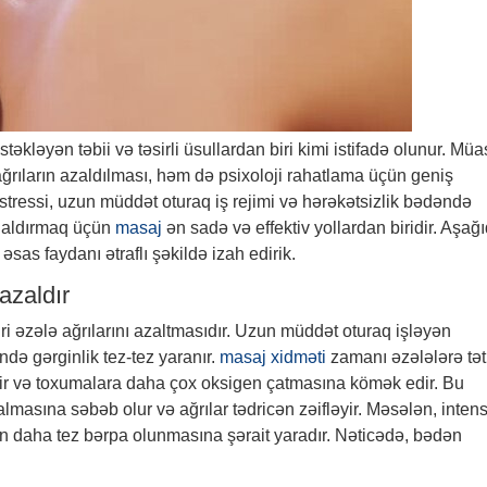
təkləyən təbii və təsirli üsullardan biri kimi istifadə olunur. Müa
ağrıların azaldılması, həm də psixoloji rahatlama üçün geniş
 stressi, uzun müddət oturaq iş rejimi və hərəkətsizlik bədəndə
 qaldırmaq üçün
masaj
ən sadə və effektiv yollardan biridir. Aşağ
sas faydanı ətraflı şəkildə izah edirik.
 azaldır
ri əzələ ağrılarını azaltmasıdır. Uzun müddət oturaq işləyən
ndə gərginlik tez-tez yaranır.
masaj xidməti
zamanı əzələlərə tət
rir və toxumalara daha çox oksigen çatmasına kömək edir. Bu
lmasına səbəb olur və ağrılar tədricən zəifləyir. Məsələn, intens
n daha tez bərpa olunmasına şərait yaradır. Nəticədə, bədən