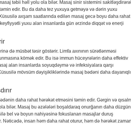
j təbii həll yolu ola bilər. Masaj sinir sistemini sakitləşdirərə
təmin edir. Bu da daha tez yuxuya getməyə və dərin yuxu
Xüsusilə axşam saatlarında edilən masaj gecə boyu daha rahat
keyfiyyətli yuxu alan insanlarda gün ərzində diqqət və enerji
ir
ə də müsbət təsir göstərir. Limfa axınının sürətlənməsi
lunmasına kömək edir. Bu isə immun hüceyrələrin daha effektiv
asaj alan insanlarda soyuqdəymə və infeksiyalara qarşı
Xüsusilə mövsüm dəyişikliklərində masaj bədəni daha dayanıqlı
dırır
q bədənin daha rahat hərəkət etməsini təmin edir. Gərgin və qısal
ola bilər. Masaj bu əzələləri boşaldaraq onurğanın daha düzgün
lə bel və boyun nahiyəsinə fokuslanan masajlar duruş
ir. Nəticədə, insan həm daha rahat oturur, həm də hərəkət zaman