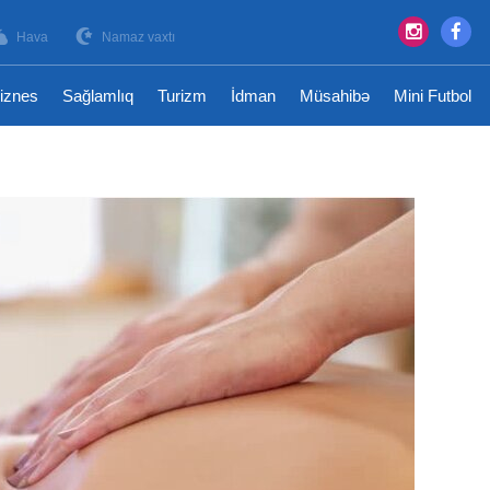
Hava
Namaz vaxtı
iznes
Sağlamlıq
Turizm
İdman
Müsahibə
Mini Futbol