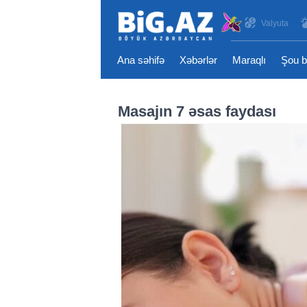
Valyuta
Ana səhifə
Xəbərlər
Maraqlı
Şou b
Masajın 7 əsas faydası