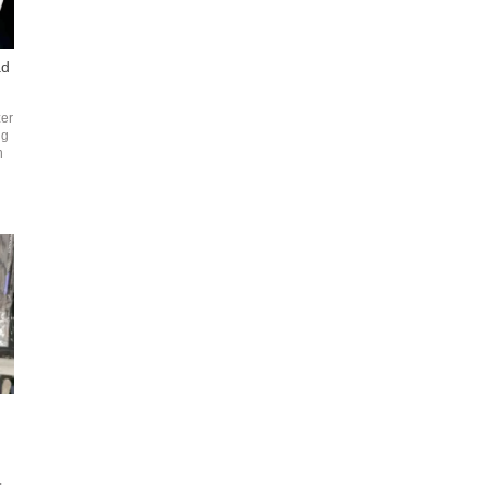
ad
zer
ng
n
.