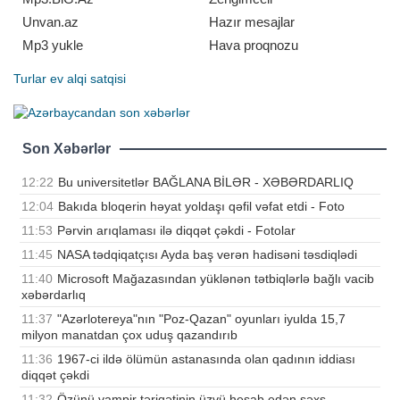
Unvan.az
Hazır mesajlar
Mp3 yukle
Hava proqnozu
Turlar
ev alqi satqisi
Son Xəbərlər
12:22
Bu universitetlər BAĞLANA BİLƏR - XƏBƏRDARLIQ
12:04
Bakıda bloqerin həyat yoldaşı qəfil vəfat etdi - Foto
11:53
Pərvin arıqlaması ilə diqqət çəkdi - Fotolar
11:45
NASA tədqiqatçısı Ayda baş verən hadisəni təsdiqlədi
11:40
Microsoft Mağazasından yüklənən tətbiqlərlə bağlı vacib
xəbərdarlıq
11:37
"Azərlotereya"nın "Poz-Qazan" oyunları iyulda 15,7
milyon manatdan çox uduş qazandırıb
11:36
1967-ci ildə ölümün astanasında olan qadının iddiası
diqqət çəkdi
11:32
Özünü vampir təriqətinin üzvü hesab edən şəxs