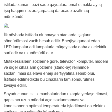
istifadə zamanı bəzi sadə qaydalara əməl etməklə aylıq
işıq haqqını nəzərəçarpacaq dərəcədə azaltmaq
mümkündür.
İlk növbədə istifadə olunmayan otaqlarda işıqların
söndürülməsi vacib hesab edilir. Enerjiyə qənaət edən
LED lampalar adi lampalarla müqayisədə daha az elektrik
sərf edir və uzunömürlü olur.
Mütəxəssislərin sözlərinə görə, televizor, kompüter, modem
və digər cihazların gözləmə (stand-by) rejimində
saxlanılması da əlavə enerji sərfiyyatına səbəb olur.
İstifadə edilmədikdə bu cihazların tam söndürülməsi
tövsiyə edilir.
Soyuducunun istilik mənbələrindən uzaqda yerləşdirilməsi,
qapısının uzun müddət açıq saxlanmaması və
kondisionerin optimal temperaturda işlədilməsi də elektrik
sərfiyyatını azaltmağa kömək edir.