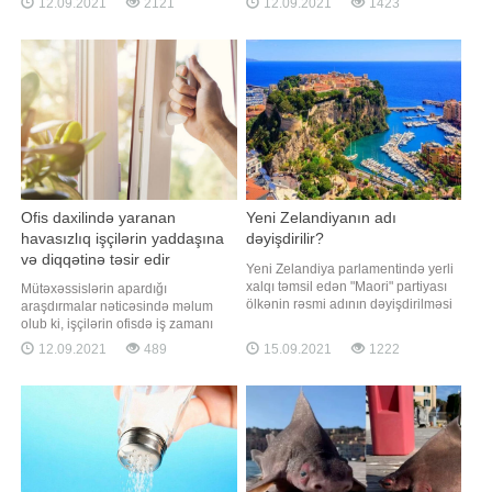
12.09.2021
2121
12.09.2021
1423
görə, hadisə tibb işçilərinin
fotolarda çılpaq vəziyyətdə olan
diqqətsizliyi səbəbilə baş verib.
kişinin əlində dörd pivə butulkası ilə
Bildirilir ki, uşaqlar 5 saat fərqlə
ərzaq mağazalarını gəzdiyi əks
dünyaya gəlib. Onlar zəif olduğu
olunub. Digər görüntülərdə
üçün xüsus
prokurorun tamamilə çılpaq bir
vəziyyətdə küçələr
Ofis daxilində yaranan
Yeni Zelandiyanın adı
havasızlıq işçilərin yaddaşına
dəyişdirilir?
və diqqətinə təsir edir
Yeni Zelandiya parlamentində yerli
xalqı təmsil edən "Maori" partiyası
Mütəxəssislərin apardığı
ölkənin rəsmi adının dəyişdirilməsi
araşdırmalar nəticəsində məlum
üçün parlamentə təqdim edəcəyi
olub ki, işçilərin ofisdə iş zamanı
petisiyanı onlayn imza üçün açıb. -a
yorğunluğunun və halsızlığının əsas
12.09.2021
489
15.09.2021
1222
istinadən xəbər verir ki, petisiyada
bir vacib səbəbi var. Belə ki, bu
ölkənin adının Aotearoa olaraq
səbəb təkcə işçilərin işləmək
dəyişdirilməsi, şəhərlərin,
istəməməsi ilə əlaqədar deyil.
qəsəbələrin və yerləri
Söhbət iş yerində olan havasız
şəraitdir. ABŞ-dan olan tədqiqatçılar
işçiləri