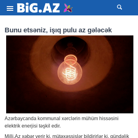
Bunu etsəniz, işıq pulu az gələcək
Azərbaycanda kommunal xərclərin mühüm hissəsini
elektrik enerjisi təşkil edir.
Milli.Az
xəbər
verir ki, mütəxəssislər bildirirlər ki, gündəlik