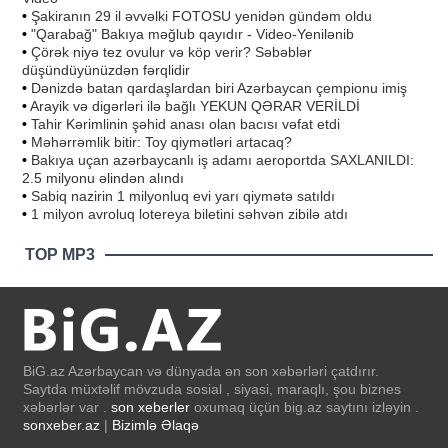
•
Şakiranın 29 il əvvəlki FOTOSU yenidən gündəm oldu
•
"Qarabağ" Bakıya məğlub qayıdır - Video-Yenilənib
•
Çörək niyə tez ovulur və köp verir? Səbəblər
düşündüyünüzdən fərqlidir
•
Dənizdə batan qardaşlardan biri Azərbaycan çempionu imiş
•
Arayik və digərləri ilə bağlı YEKUN QƏRAR VERİLDİ
•
Tahir Kərimlinin şəhid anası olan bacısı vəfat etdi
•
Məhərrəmlik bitir: Toy qiymətləri artacaq?
•
Bakıya uçan azərbaycanlı iş adamı aeroportda SAXLANILDI:
2.5 milyonu əlindən alındı
•
Sabiq nazirin 1 milyonluq evi yarı qiymətə satıldı
•
1 milyon avroluq lotereya biletini səhvən zibilə atdı
TOP MP3
BiG.az Azərbaycan və dünyada ən son xəbərləri çatdırır.
Saytda müxtəlif mövzuda sosial , siyasi, maraqlı, şou biznes
xəbərlər var .
son xeberler
oxumaq üçün big.az saytını izləyin .
sonxeber.az
|
Bizimlə Əlaqə