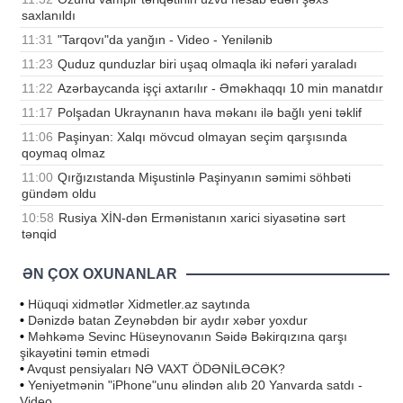
saxlanıldı
11:31
"Tarqovı"da yanğın - Video - Yenilənib
11:23
Quduz qunduzlar biri uşaq olmaqla iki nəfəri yaraladı
11:22
Azərbaycanda işçi axtarılır - Əməkhaqqı 10 min manatdır
11:17
Polşadan Ukraynanın hava məkanı ilə bağlı yeni təklif
11:06
Paşinyan: Xalqı mövcud olmayan seçim qarşısında
qoymaq olmaz
11:00
Qırğızıstanda Mişustinlə Paşinyanın səmimi söhbəti
gündəm oldu
10:58
Rusiya XİN-dən Ermənistanın xarici siyasətinə sərt
tənqid
ƏN ÇOX OXUNANLAR
•
Hüquqi xidmətlər Xidmetler.az saytında
•
Dənizdə batan Zeynəbdən bir aydır xəbər yoxdur
•
Məhkəmə Sevinc Hüseynovanın Səidə Bəkirqızına qarşı
şikayətini təmin etmədi
•
Avqust pensiyaları NƏ VAXT ÖDƏNİLƏCƏK?
•
Yeniyetmənin "iPhone"unu əlindən alıb 20 Yanvarda satdı -
Video