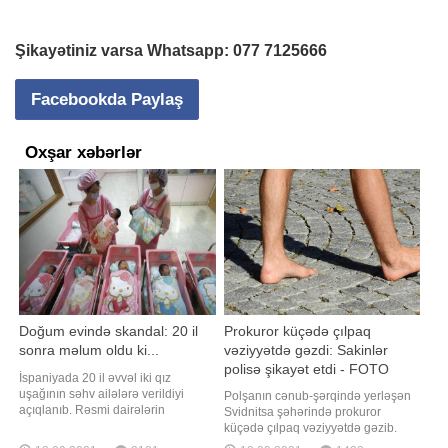
Şikayətiniz varsa Whatsapp:
077 7125666
Facebookda Paylaş
Oxşar xəbərlər
Doğum evində skandal: 20 il
Prokuror küçədə çılpaq
sonra məlum oldu ki...
vəziyyətdə gəzdi: Sakinlər
polisə şikayət etdi - FOTO
İspaniyada 20 il əvvəl iki qız
uşağının səhv ailələrə verildiyi
Polşanın cənub-şərqində yerləşən
açıqlanıb. Rəsmi dairələrin
Svidnitsa şəhərində prokuror
məlumatına görə, hadisə Rioxa
küçədə çılpaq vəziyyətdə gəzib.
bölgəsində baş verib. Açıqlamaya
Ətrafdakı insanların çəkdiyi