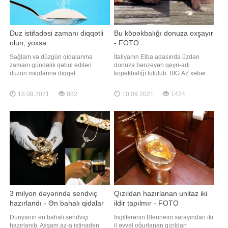
Duz istifadəsi zamanı diqqətli
Bu köpəkbalığı donuza oxşayır
olun, yoxsa...
- FOTO
Sağlam və düzgün qidalanma
İtaliyanın Elba adasında üzdən
zamanı gündəlik qəbul edilən
donuza bənzəyən qeyri-adi
duzun miqdarına diqqət
köpəkbalığı tutulub. BİG.AZ xəbər
yetirilməlidir. Gündəlik duzun
verir ki, bu barədə "Daily Mirror"
normal qəbulu üçün aşağıdakılara
yazır. "Donuz-kopəkbalığı" kimi
18.09.2021
882
10.09.2021
1424
diqqət yerirmək lazımdır:. * Duz
tanınan və nəsli kəsilmək üzrə olan
qəbulu və arterial təzyiq arasında
bu balıq Qımızı Kitaba salınıb. Yerli
bir yaxınlıq var. Belə ki, çox duz
okeanariumun əməkdaşı Yuri
qəbulu artıq mayenin qəbuluna və
Tibertonun sözlərinə görə
təzyiqin yüksəlməsin
3 milyon dəyərində sendviç
Qızıldan hazırlanan unitaz iki
hazırlandı - Ən bahalı qidalar
ildir tapılmır - FOTO
Dünyanın ən bahalı sendviçi
İngiltərənin Blenheim sarayından iki
hazırlanıb. Axşam.az-a istinadən
il əvvəl oğurlanan qızıldan