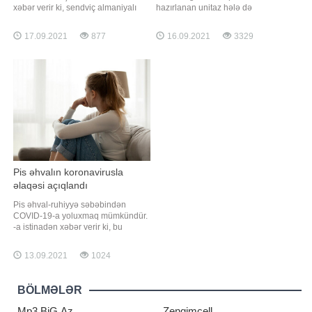
xəbər verir ki, sendviç almaniyalı
hazırlanan unitaz hələ də
rəssam Tim Bengel tərəfindən saf
tapılmayıb. -a istinadən xəbər verir
qızıl istifadə olunaraq düzəldilib.
ki, 2019-cu il sentyabrın 14-də
17.09.2021
877
16.09.2021
3329
Həmin qida 3 milyon dollar
sarayda sənət sərgisinin keçirildiyi
dəyərində qiymətləndirilib. Qeyd
vaxt oğurlanan qızıl unitazın dəyəri
edək ki, bu ilk belə baha qida
1 milyon funt sterlinqdir (2 300 00
məhsulu deyil. Dünyanın ən bahalı
manatdan çox). Xatırladaq ki, unitaz
yeməklərin
Pis əhvalın koronavirusla
əlaqəsi açıqlandı
Pis əhval-ruhiyyə səbəbindən
COVID-19-a yoluxmaq mümkündür.
-a istinadən xəbər verir ki, bu
barədə rusiyalı infeksionist Svetlana
Malinovskaya koronavirusun
13.09.2021
1024
gözlənilməz səbəbləri barədə
danışarkən bildirib. Həkimin
sözlərinə görə, insanın psixoloji
BÖLMƏLƏR
vəziyyətinin immun sistemə böyük
təsiri var. "Qorxu
Mp3.BiG.Az
Zengimcell