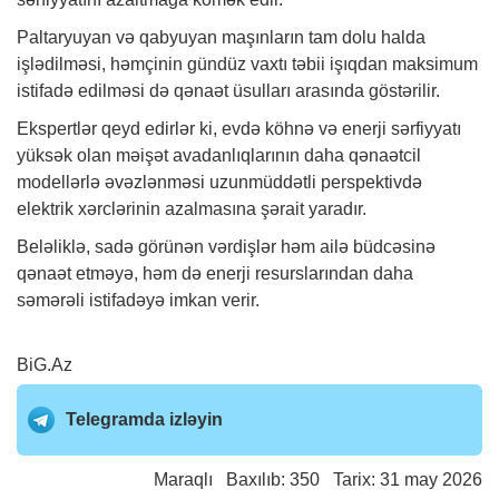
Paltaryuyan və qabyuyan maşınların tam dolu halda
işlədilməsi, həmçinin gündüz vaxtı təbii işıqdan maksimum
istifadə edilməsi də qənaət üsulları arasında göstərilir.
Ekspertlər qeyd edirlər ki, evdə köhnə və enerji sərfiyyatı
yüksək olan məişət avadanlıqlarının daha qənaətcil
modellərlə əvəzlənməsi uzunmüddətli perspektivdə
elektrik xərclərinin azalmasına şərait yaradır.
Beləliklə, sadə görünən vərdişlər həm ailə büdcəsinə
qənaət etməyə, həm də enerji resurslarından daha
səmərəli istifadəyə imkan verir.
BiG.Az
Telegramda izləyin
Maraqlı
Baxılıb: 350 Tarix: 31 may 2026