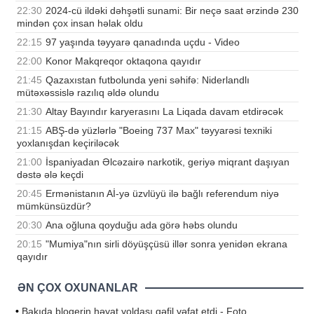
22:30
2024-cü ildəki dəhşətli sunami: Bir neçə saat ərzində 230
mindən çox insan həlak oldu
22:15
97 yaşında təyyarə qanadında uçdu - Video
22:00
Konor Makqreqor oktaqona qayıdır
21:45
Qazaxıstan futbolunda yeni səhifə: Niderlandlı
mütəxəssislə razılıq əldə olundu
21:30
Altay Bayındır karyerasını La Liqada davam etdirəcək
21:15
ABŞ-də yüzlərlə "Boeing 737 Max" təyyarəsi texniki
yoxlanışdan keçiriləcək
21:00
İspaniyadan Əlcəzairə narkotik, geriyə miqrant daşıyan
dəstə ələ keçdi
20:45
Ermənistanın Aİ-yə üzvlüyü ilə bağlı referendum niyə
mümkünsüzdür?
20:30
Ana oğluna qoyduğu ada görə həbs olundu
20:15
"Mumiya"nın sirli döyüşçüsü illər sonra yenidən ekrana
qayıdır
ƏN ÇOX OXUNANLAR
•
Bakıda bloqerin həyat yoldaşı qəfil vəfat etdi - Foto