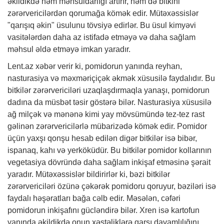
əkildikdə həm məhsuldarlığı artırır, həm də bitkini
zərərvericilərdən qorumağa kömək edir. Mütəxəssislər
"qarışıq əkin" üsulunu tövsiyə edirlər. Bu üsul kimyəvi
vasitələrdən daha az istifadə etməyə və daha sağlam
məhsul əldə etməyə imkan yaradır.
Lent.az
xəbər
verir ki, pomidorun yanında reyhan,
nasturasiya və məxməriçiçək əkmək xüsusilə faydalıdır. Bu
bitkilər zərərvericiləri uzaqlaşdırmaqla yanaşı, pomidorun
dadına da müsbət təsir göstərə bilər. Nasturasiya xüsusilə
ağ milçək və mənənə kimi yay mövsümündə tez-tez rast
gəlinən zərərvericilərlə mübarizədə kömək edir. Pomidor
üçün yaxşı qonşu hesab edilən digər bitkilər isə bibər,
ispanaq, kahı və yerköküdür. Bu bitkilər pomidor kollarının
vegetasiya dövründə daha sağlam inkişaf etməsinə şərait
yaradır. Mütəxəssislər bildirirlər ki, bəzi bitkilər
zərərvericiləri özünə çəkərək pomidoru qoruyur, bəziləri isə
faydalı həşəratları bağa cəlb edir. Məsələn, cəfəri
pomidorun inkişafını gücləndirə bilər. Xren isə kartofun
yanında əkildikdə onun xəstəliklərə qarşı davamlılığını