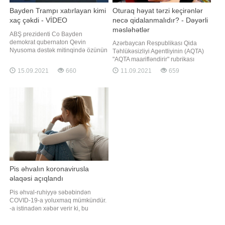
Bayden Trampı xatırlayan kimi
Oturaq həyat tərzi keçirənlər
xaç çəkdi - VİDEO
necə qidalanmalıdır? - Dəyərli
məsləhətlər
ABŞ prezidenti Co Bayden
demokrat qubernaton Qevin
Azərbaycan Respublikası Qida
Nyusoma dəstək mitinqində özünün
Təhlükəsizliyi Agentliyinin (AQTA)
Donald Trampla rəqabətini
"AQTA maarifləndirir" rubrikası
xatırlayıb. -ın -a istinadən
davam edir. agentliyə istinadən
15.09.2021
660
11.09.2021
659
məlumatına görə, o bildirib ki,
xəbər verir ki, rubrika çərçivəsində
Kaliforniya sakinlərinin qəbul
AQTA və Qida Təhlükəsizliyi
edəcəyi qərar tək ABŞ-a yox,
İnstitutunun (AQTİ) mütəxəssisləri
ümumilikdə bütün dünyaya təsir
tərəfindən hazırlanan maarifləndirici
qoyacaq. "Bilirsiniz ki, ötən il
materiallar, sağlam qidalanm
seçkilərd
Pis əhvalın koronavirusla
əlaqəsi açıqlandı
Pis əhval-ruhiyyə səbəbindən
COVID-19-a yoluxmaq mümkündür.
-a istinadən xəbər verir ki, bu
barədə rusiyalı infeksionist Svetlana
Malinovskaya koronavirusun