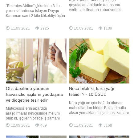
qoyulacaq abidənin anonsunu
"Emirates Airline" şirkətində 3 ilə
verib. -a istinadən xəbər verir ki,
yaxın stüardessa işləyən Duyqu
abidənin qastroturizmin
Karaman cəmi 2 kilo kökəldiyi üçün
populyarlaşdırılması baxımından
işdən çıxmalı olub. BİG.AZ xəbər
əhəmiyyətli olacağı bildirilib.
verir ki, bu barədə "Mirror" yazır.
11.09.2021
2925
10.09.2021
1189
Müvafiq təşəbbüsü aşpaz Yevgeni
Belə ki, iş yoldaşlarından biri onun
Klopotenko irəli sürüb. O,
çox "iri" olduğunu bildirərək
Ukraynada duzlu xiyara, qarpıza,
rəhbərliyə şikayət edib. Şikayətdə
dondurmaya və bu kimi qida
vasitələrin
Ofis daxilində yaranan
Necə bilək ki, kərə yağı
havasızlıq işçilərin yaddaşına
təbiidir? - 10 ÜSUL
və diqqətinə təsir edir
Kərə yağı ən çox istifadə olunan
məhsullardan biridir. Bəziləri hətta
Mütəxəssislərin apardığı
əksər yeməklərin bişirilməsi zamanı
araşdırmalar nəticəsində məlum
kərə yağından istifadə edirlər. Bəs
olub ki, işçilərin ofisdə iş zamanı
bu qədər çox üstünlük verilən kərə
yorğunluğunun və halsızlığının əsas
12.09.2021
489
11.09.2021
3168
yağının təbii olub-olmadığını necə
bir vacib səbəbi var. Belə ki, bu
bilmək olar?. Kərə yağının ziyanlı
səbəb təkcə işçilərin işləmək
olması barədə fikirlər olsa da, təbii
istəməməsi ilə əlaqədar deyil.