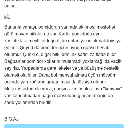
artırır.
Bununla yanaşı, pomidorun yanında əkilməsi məsləhət
görülməyən bitkilər də var. Kartof pomidorla eyni
xəstəliklərə meylli olduğu üçün onları yaxın əkmək tövsiyə
edilmir. Şüyüd də pomidor üçün uyğun qonşu hesab
olunmur. Çünki o, digər bitkilərin inkişafını zəiflədə bilər.
Bağbanlar pomidor kollarını mütəmadi yoxlamağı da vacib
sayırlar. Yarpaqlarda qara ləkələr və ya büzüşmə xəstəlik
əlaməti ola bilər. Daha bol məhsul almaq üçün mövsüm
ərzində yan zoğların qoparılması da tövsiyə olunur.
Mütəxəssislərin fikrincə, qarışıq əkin üsulu əlavə "kimyəvi"
vasitələr olmadan bağın məhsuldarlığını artırmağın ən
sadə yollarından biridir.
BiG.Az