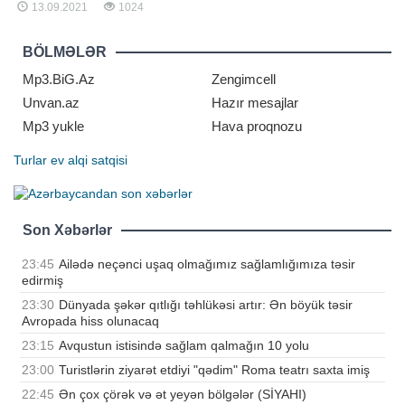
13.09.2021
1024
gözlənilməz səbəbləri barədə
danışarkən bildirib. Həkimin
sözlərinə görə, insanın psixoloji
BÖLMƏLƏR
vəziyyətinin immun sistemə böyük
təsiri var. "Qorxu
Mp3.BiG.Az
Zengimcell
Unvan.az
Hazır mesajlar
Mp3 yukle
Hava proqnozu
Turlar
ev alqi satqisi
Son Xəbərlər
23:45
Ailədə neçənci uşaq olmağımız sağlamlığımıza təsir
edirmiş
23:30
Dünyada şəkər qıtlığı təhlükəsi artır: Ən böyük təsir
Avropada hiss olunacaq
23:15
Avqustun istisində sağlam qalmağın 10 yolu
23:00
Turistlərin ziyarət etdiyi "qədim" Roma teatrı saxta imiş
22:45
Ən çox çörək və ət yeyən bölgələr (SİYAHI)