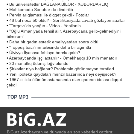
•
Bu universitetlər BAĞLANA BİLƏR - XƏBƏRDARLIQ
•
Məhkəmədə Sənubər də dindirilib
•
Pərvin arıqlaması ilə diqqət çəkdi - Fotolar
•
48 bal necə 50 oldu? - Sertifikasiyada cavab gözləyən suallar
•
"Tarqovı"da yanğın - Video - Yenilənib
•
"Oğlu Almaniyada təhsil alır, Azərbaycana gəlib-gəlmədiyini
bilmirəm"
•
Daha bir qadın estetik əməliyyatdan sonra öldü
•
"Toppuş bacı"nın ailəsində daha bir ağır itki
•
Ülviyyə İlyasova fəhləyə borclu qalıb?
•
Azərbaycanda işçi axtarılır - Əməkhaqqı 10 min manatdır
•
20 manatlıq ödəniş ləğv olundu
•
Şirkətlər niyə bağlanır? Problemin görünməyən tərəfləri
•
Yeni ipoteka qaydaları mənzil bazarında nəyi dəyişəcək?
•
1967-ci ildə ölümün astanasında olan qadının iddiası diqqət
çəkdi
TOP MP3
BiG.az Azərbaycan və dünyada ən son xəbərləri çatdırır.