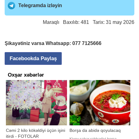
Telegramda izləyin
Maraqlı
Baxılıb: 481 Tarix: 31 may 2026
Şikayətiniz varsa Whatsapp:
077 7125666
Facebookda Paylaş
Oxşar xəbərlər
Cəmi 2 kilo kökəldiyi üçün işini
Borşa da abidə qoyulacaq
itirdi - FOTOLAR
Kiyev şəhər rəhbərliyi borşa