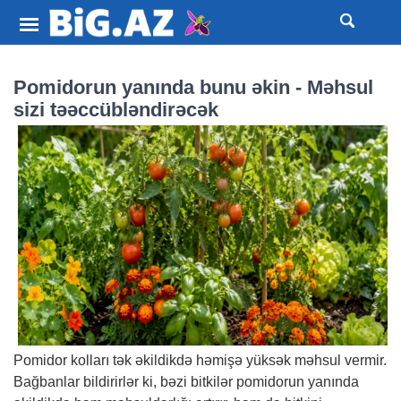
Pomidorun yanında bunu əkin - Məhsul
sizi təəccübləndirəcək
Pomidor kolları tək əkildikdə həmişə yüksək məhsul vermir.
Bağbanlar bildirirlər ki, bəzi bitkilər pomidorun yanında