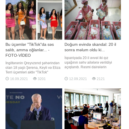
kərə yağının A
Söhbət iş yerində olan havasız
şəraitdir. ABŞ-dan olan tədqiqatçılar
işçiləri
Bu üçəmlər "TikTok"da səs
Doğum evində skandal: 20 il
salıb, amma oğlanlar... -
sonra məlum oldu ki...
FOTO-VİDEO
İspaniyada 20 il əvvəl iki qız
uşağının səhv ailələrə verildiyi
İngiltərənin Qreyvzend şəhərindən
açıqlanıb. Rəsmi dairələrin
olan 18 yaşlı Şerena, Keyli və Eliza
məlumatına görə, hadisə Rioxa
Terri üçəmləri aktiv "TikTok"
bölgəsində baş verib. Açıqlamaya
istifadəçiləridirlər. BİG.AZ xəbər
16.09.2021
3201
12.09.2021
2121
görə, hadisə tibb işçilərinin
verir ki, onlar barədə "Daily Mirror"
diqqətsizliyi səbəbilə baş verib.
yazır. Qızlar əks cinslə
Bildirilir ki, uşaqlar 5 saat fərqlə
münsibətlərindən danışarkən
dünyaya gəlib. Onlar zəif olduğu
bildiriblər ki, oğlanlar çox vaxt
üçün xüsus
bacıların gözəlliyin