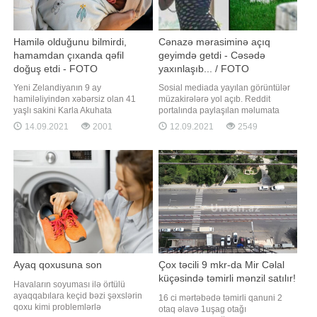
Hamilə olduğunu bilmirdi,
Cənazə mərasiminə açıq
hamamdan çıxanda qəfil
geyimdə getdi - Cəsədə
doğuş etdi - FOTO
yaxınlaşıb... / FOTO
Yeni Zelandiyanın 9 ay
Sosial mediada yayılan görüntülər
hamiləliyindən xəbərsiz olan 41
müzakirələrə yol açıb. Reddit
yaşlı sakini Karla Akuhata
portalında paylaşılan məlumata
gözlənimədən yataq otağında uşaq
görə, qız babasının cənazə
14.09.2021
2001
12.09.2021
2549
dünyaya gətirib. BİG.AZ xəbər verir
mərasiminə açıq geyimdə qatılıb.
ki, bu barədə "The New Zealand
Qohumların etirazlarına
Herald" yazır. Belə ki, bir həftə öncə
baxmayaraq, qız paltarını
anasının evində olan Akuhata qarın
dəyişməyib. O cəsədə yaxınlaşıb və
nahiyəsində kəskin ağrı hiss edib
bildirib ki, babası sağ olub onu bu
göyümdə görsəydi etiraz etməzdi
Ayaq qoxusuna son
Çox təcili 9 mkr-da Mir Cəlal
küçəsində təmirli mənzil satılır!
Havaların soyuması ilə örtülü
ayaqqabılara keçid bəzi şəxslərin
16 ci mərtəbədə təmirli qanuni 2
qoxu kimi problemlərlə
otaq əlavə 1uşag otağı