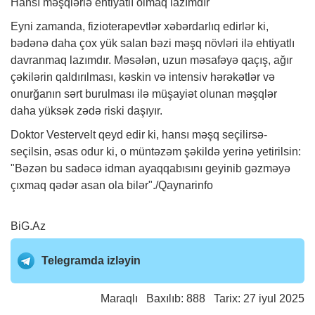
Hansı məşqlərlə ehtiyatlı olmaq lazımdır
Eyni zamanda, fizioterapevtlər xəbərdarlıq edirlər ki,
bədənə daha çox yük salan bəzi məşq növləri ilə ehtiyatlı
davranmaq lazımdır. Məsələn, uzun məsafəyə qaçış, ağır
çəkilərin qaldırılması, kəskin və intensiv hərəkətlər və
onurğanın sərt burulması ilə müşayiət olunan məşqlər
daha yüksək zədə riski daşıyır.
Doktor Vestervelt qeyd edir ki, hansı məşq seçilirsə-
seçilsin, əsas odur ki, o müntəzəm şəkildə yerinə yetirilsin:
"Bəzən bu sadəcə idman ayaqqabısını geyinib gəzməyə
çıxmaq qədər asan ola bilər"./Qaynarinfo
BiG.Az
Telegramda izləyin
Maraqlı
Baxılıb: 888 Tarix: 27 iyul 2025