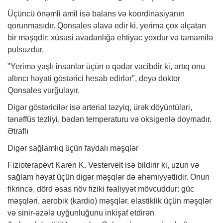
Üçüncü önəmli amil isə balans və koordinasiyanın
qorunmasıdır. Qonsales əlavə edir ki, yerimə çox əlçatan
bir məşqdir: xüsusi avadanlığa ehtiyac yoxdur və tamamilə
pulsuzdur.
"Yerimə yaşlı insanlar üçün o qədər vacibdir ki, artıq onu
altıncı həyati göstərici hesab edirlər", deyə
doktor
Qonsales vurğulayır.
Digər göstəricilər isə arterial təzyiq, ürək döyüntüləri,
tənəffüs tezliyi, bədən temperaturu və oksigenlə doymadır.
Ətraflı
Digər sağlamlıq üçün faydalı məşqlər
Fizioterapevt Karen K. Vestervelt isə bildirir ki, uzun və
sağlam həyat üçün digər məşqlər də əhəmiyyətlidir. Onun
fikrincə, dörd əsas növ fiziki fəaliyyət mövcuddur: güc
məşqləri, aerobik (kardio) məşqlər, elastiklik üçün məşqlər
və sinir-əzələ uyğunluğunu inkişaf etdirən