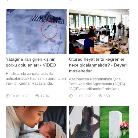
Berlindəki "Kaplan Dönər"in sahibi
miqdarda peyin və sidik xaric edir.
Rəmzi Kaplan peyvənd olunan hər
Buna görə də fermerlər gündəlik
kəsə ona aid restoran və kafelər
olaraq böyük təsərrüfatlarda
şəbəkəsində pulsuz dönər ikram
tullantıların sanitariya problemi
ediləcəyin
yaratmamas
Yatağına ilan girən kişinin
Oturaq həyat tərzi keçirənlər
qorxu dolu anları - VİDEO
necə qidalanmalıdır? - Dəyərli
məsləhətlər
Hindistanda az qala faciə ilə
nəticələnəcək hadisənin görüntüləri
Azərbaycan Respublikası Qida
yayılıb. Kadrlar Racastanda,
Təhlükəsizliyi Agentliyinin (AQTA)
Bansvar məbədində qeydə alınıb. -
"AQTA maarifləndirir" rubrikası
a istinadən xəbər verir ki, videodan
davam edir. agentliyə istinadən
10.09.2021
1704
11.09.2021
659
göründüyü kimi, kobra ilanı yerdə
xəbər verir ki, rubrika çərçivəsində
yatan insana tərəf sürünür. Sonra o,
AQTA və Qida Təhlükəsizliyi
odeyalın altına girir. Bu vaxt kişi qəfil
İnstitutunun (AQTİ) mütəxəssisləri
ayılaraq yerindən sıçrayır
tərəfindən hazırlanan maarifləndirici
materiallar, sağlam qidalanm