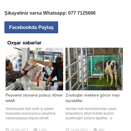
Şikayətiniz varsa Whatsapp:
077 7125666
Facebookda Paylaş
Oxşar xəbərlər
Peyvənd olunana pulsuz dönər
Zooloqlar inəklərə görün nəyi
təklifi
öyrətdilər
Almaniyada türk əsilli iş adamı
Alimlər inək fermalarından çıxan
insanaları koronavirus əleyhinə
tullantıların ətraf mühitə təsirini
vaksinasiyaya təşviq etmək
azaltmağın yolunu tapıblar. -a
məqsədilə maraqlı təşəbbüs
istinadən xəbər verir ki, məlum
göstərib. -a istinadən xəbər verir ki,
olduğu kimi, inəklər hər gün çox
16.09.2021
1185
15.09.2021
960