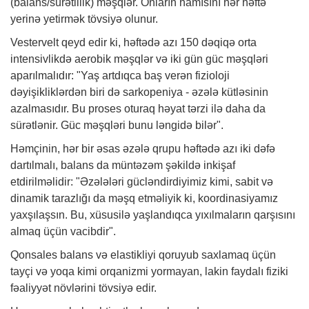
(balans/sürətlilik) məşqlər. Onların hamısını hər həftə
yerinə yetirmək tövsiyə olunur.
Vestervelt qeyd edir ki, həftədə azı 150 dəqiqə orta
intensivlikdə aerobik məşqlər və iki gün güc məşqləri
aparılmalıdır: "Yaş artdıqca baş verən fizioloji
dəyişikliklərdən biri də sarkopeniya - əzələ kütləsinin
azalmasıdır. Bu proses oturaq həyat tərzi ilə daha da
sürətlənir. Güc məşqləri bunu ləngidə bilər".
Həmçinin, hər bir əsas əzələ qrupu həftədə azı iki dəfə
dartılmalı, balans da müntəzəm şəkildə inkişaf
etdirilməlidir: "Əzələləri gücləndirdiyimiz kimi, sabit və
dinamik tarazlığı da məşq etməliyik ki, koordinasiyamız
yaxşılaşsın. Bu, xüsusilə yaşlandıqca yıxılmaların qarşısını
almaq üçün vacibdir".
Qonsales balans və elastikliyi qoruyub saxlamaq üçün
tayçi və yoqa kimi orqanizmi yormayan, lakin faydalı fiziki
fəaliyyət növlərini tövsiyə edir.