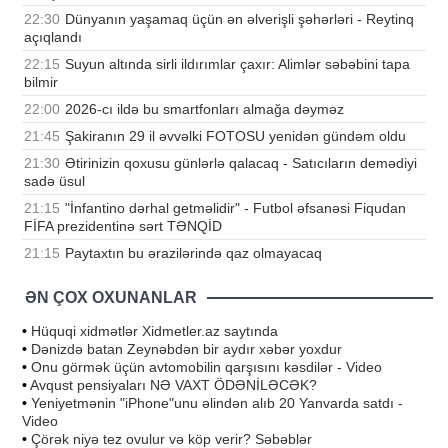
22:30
Dünyanın yaşamaq üçün ən əlverişli şəhərləri - Reytinq
açıqlandı
22:15
Suyun altında sirli ildırımlar çaxır: Alimlər səbəbini tapa
bilmir
22:00
2026-cı ildə bu smartfonları almağa dəyməz
21:45
Şakiranın 29 il əvvəlki FOTOSU yenidən gündəm oldu
21:30
Ətirinizin qoxusu günlərlə qalacaq - Satıcıların demədiyi
sadə üsul
21:15
"İnfantino dərhal getməlidir" - Futbol əfsanəsi Fiqudan
FİFA prezidentinə sərt TƏNQİD
21:15
Paytaxtın bu ərazilərində qaz olmayacaq
ƏN ÇOX OXUNANLAR
•
Hüquqi xidmətlər Xidmetler.az saytında
•
Dənizdə batan Zeynəbdən bir aydır xəbər yoxdur
•
Onu görmək üçün avtomobilin qarşısını kəsdilər - Video
•
Avqust pensiyaları NƏ VAXT ÖDƏNİLƏCƏK?
•
Yeniyetmənin "iPhone"unu əlindən alıb 20 Yanvarda satdı -
Video
•
Çörək niyə tez ovulur və köp verir? Səbəblər