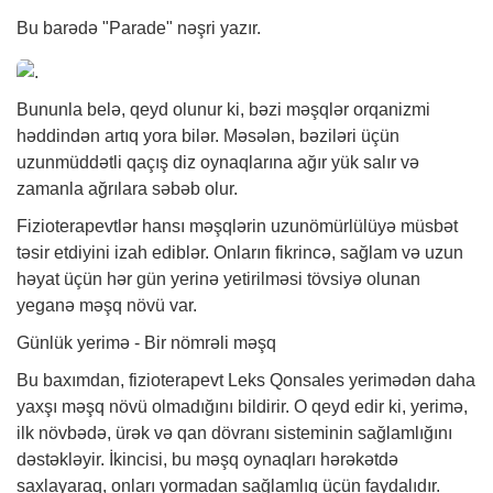
Bu barədə "Parade" nəşri yazır.
Bununla belə, qeyd olunur ki, bəzi məşqlər orqanizmi
həddindən artıq yora bilər. Məsələn, bəziləri üçün
uzunmüddətli qaçış diz oynaqlarına ağır yük salır və
zamanla ağrılara səbəb olur.
Fizioterapevtlər hansı məşqlərin uzunömürlülüyə müsbət
təsir etdiyini izah ediblər. Onların fikrincə, sağlam və uzun
həyat üçün hər gün yerinə yetirilməsi tövsiyə olunan
yeganə məşq növü var.
Günlük yerimə - Bir nömrəli məşq
Bu baxımdan, fizioterapevt Leks Qonsales yerimədən daha
yaxşı məşq növü olmadığını bildirir. O qeyd edir ki, yerimə,
ilk növbədə, ürək və qan dövranı sisteminin sağlamlığını
dəstəkləyir. İkincisi, bu məşq oynaqları hərəkətdə
saxlayaraq, onları yormadan sağlamlıq üçün faydalıdır.