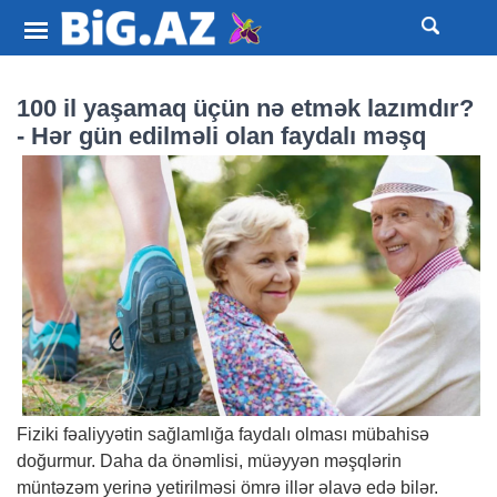
100 il yaşamaq üçün nə etmək lazımdır?
- Hər gün edilməli olan faydalı məşq
Fiziki fəaliyyətin sağlamlığa faydalı olması mübahisə
doğurmur. Daha da önəmlisi, müəyyən məşqlərin
müntəzəm yerinə yetirilməsi ömrə illər əlavə edə bilər.