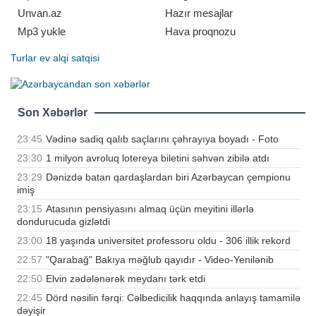
Unvan.az
Hazır mesajlar
Mp3 yukle
Hava proqnozu
Turlar
ev alqi satqisi
Son Xəbərlər
23:45
Vədinə sadiq qalıb saçlarını çəhrayıya boyadı - Foto
23:30
1 milyon avroluq lotereya biletini səhvən zibilə atdı
23:29
Dənizdə batan qardaşlardan biri Azərbaycan çempionu
imiş
23:15
Atasının pensiyasını almaq üçün meyitini illərlə
dondurucuda gizlətdi
23:00
18 yaşında universitet professoru oldu - 306 illik rekord
22:57
"Qarabağ" Bakıya məğlub qayıdır - Video-Yenilənib
22:50
Elvin zədələnərək meydanı tərk etdi
22:45
Dörd nəsilin fərqi: Cəlbedicilik haqqında anlayış tamamilə
dəyişir