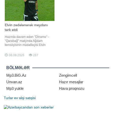
Elvin zədələnərək meydanı
tərk etdi
Hazırda davam edən "Dinamo" -
"Qarabağ" matçında Ağdam
təmsilçisinin müdafiəçisi Elvin
Cəfərquliyev zədələnib.
"Qafqazinfo" xəbər verir ki, Kiyev
06.08.2026
287
klubunun hücumu zamanı əzələsini
dartan futbolçu oyunu davam etdirə
bilməyib və 75-ci dəqiqədə məcburi
BÖLMƏLƏR
şəkildə əvəzlənib. Onu
Mp3.BiG.Az
Zengimcell
Unvan.az
Hazır mesajlar
Mp3 yukle
Hava proqnozu
Turlar
ev alqi satqisi