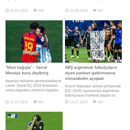
mükafatlarına da tam mənada
bildirir ki, "Atletiko i Sosyedad
damğa vurub. Qaynarinfo xəbər
Arxentinos del Norte" klubunun 20
20.07.2026
606
02.08.2026
197
verir ki, çempionatın ən yaxşı
yaşlı futbolçusu Santyaqo Nikolas
oyunçusu, ən yaxşı qapıçısı və ən
Korassa ağır yol-nəqliyyat hadisəsi
yaxşı gənc futbolçusu
nəticəsində ölüb. Qəza iyulun 26-na
mükafatlarının hamısı "qırmızı
keçən gecə Servante
furiya"nın üzvlərin
"Məni bağışla" - Yamal
ABŞ argentinalı futbolçuların
Messiyə bunu deyibmiş
siyasi pankart qaldırmasına
münasibətini açıqladı
İspaniya millisinin yarımmüdafiəçisi
Lamin Yamal DÇ-2026 finalından
Rəsmi Vaşinqton dünya çempionatı
sonra Argentina millisinin kapitanı
(DÇ-2026) oyunlarında argentinalı
Lionel Messi ilə aralarında baş
futbolçuların Folklend adaları ilə
tutan dialoqu açıqlayıb. "Qafqazinfo"
əlaqədar etirazlarını bildirmək
21.07.2026
561
18.07.2026
497
xarici KİV-ə istinadən xəbər verir ki,
hüququnu müdafiə edir. xəbər verir
Yamal Messidən bağışlanmasını
ki, bu barədə "Sky News"
istəyib. "Leo Messi mənim üçün ən
telekanalının əməkdaşı Rob Harris
böyük futbolçudur
məlumat verib. Ağ Evin 2026-cı il
dünya çempionatı üzrə işçi qrupunu