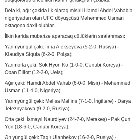
Belə ki, ağır çəkidə ilk olaraq misirli Hamdi Abdel Vahabla
nigeriyadan olan UFC döyüşçüsü Məhəmməd Usman
oktaqona daxil olublar.
İlkin kartda mübarizə aparacaq cütlüklərin sıralanması:
Yarımyüngül çəki: İrina Alekseyeva (5-2-0, Rusiya) -
Klaudiya Siqula (6-2-0, Polşa);
Yarımorta çəki: Sok Hyon Ko (1-0-0, Cənubi Koreya) -
Oban Elliott (12-2-0, Uels);
Ağır çəki: Hamdi Abdel Vahab (6-0-0, Misir) - Məhəmməd
Usman (11-4-0, Nigeriya);
Yarımyüngül çəki: Melisa Mallins (7-1-0, İngiltərə) - Darya
Jeleznyakova (9-2-0, Rusiya);
Orta çəki: İsmayıl Naurdiyev (24-7-0, Mərakeş) - Pak Çun
Yon (18-6-0, Cənubi Koreya);
Ən yüngül çəki: Taqir Ulanbekov (16-2-0, Rusiya) -