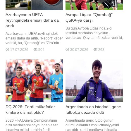
Azərbaycanın UEFA
Avropa Liqası: "Qarabağ"
reytinqindəki əmsalı daha da
ÇSKA-ya qarşı
artdı
Bu gün Avropa Liqasında 2-ci
təsnifat mərhələsinə yekun
Azərbaycanın UEFA reytinqindəki
vurulacaq. Qaynarinfo xəbər verir ki,
əmsalı daha da artıb. "Report" xəbər
Azərbaycan təmsilçisi "Qarabağ" da
verir ki, bu, "Qarabağ" və "Zirə"nin
mərhələnin cavab matçına çıxacaq.
avrokubokların I təsnifat
17.07.2026
504
30.07.2026
263
Qurban Qurbanovun komandası
mərhələsinin cavab oyununda
Bolqarıstanda ÇSKA-nın qonağı
qələbə qazanmaları sayəsində
olacaq. Görüş Bakı vaxtı ilə saat
mümkün olub. Ağdam təmsilçisi
22:00-da başlayacaq. Bakıda
UEFA Avropa Liqasında
oynanıla
İslandiyanın "Vestri"
DÇ-2026: Fərdi mükafatlar
Argentinada ən istedadlı gənc
kimlərə qismət oldu?
futbolçu qəzada öldü
2026 FIFA Dünya Çempionatının
Argentinada gənc futbolçunun
qızıl medallarını boynundan asan
ölümü ölkənin futbol ictimaiyyətini
İspaniya millisi, turnirin fərdi
sarsıdıb. xarici mediaya istinadla