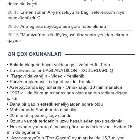
dəstə ələ keçdi
20:45
Ermənistanın Aİ-yə üzvlüyü ilə bağlı referendum niyə
mümkünsüzdür?
20:30
Ana oğluna qoyduğu ada görə həbs olundu
20:15
"Mumiya"nın sirli döyüşçüsü illər sonra yenidən ekrana
qayıdır
ƏN ÇOX OXUNANLAR
•
Bakıda bloqerin həyat yoldaşı qəfil vəfat etdi - Foto
•
Bu universitetlər BAĞLANA BİLƏR - XƏBƏRDARLIQ
•
"Tarqovı"da yanğın - Video - Yenilənib
•
Pərvin arıqlaması ilə diqqət çəkdi - Fotolar
•
Azərbaycanda işçi axtarılır - Əməkhaqqı 10 min manatdır
•
1967-ci ildə ölümün astanasında olan qadının iddiası diqqət
çəkdi
•
Daha bir qadın estetik əməliyyatdan sonra öldü
•
Məhkəmədə Sənubər də dindirilib
•
20 manatlıq ödəniş ləğv olundu
•
Özünü vampir təriqətinin üzvü hesab edən şəxs saxlanıldı
•
Ər-arvadın yanaraq ölməsinə görə həbs edilən var - Evdən 15
min də oğurlanıb
•
"Azərlotereya"nın "Poz-Qazan" oyunları iyulda 15,7 milyon