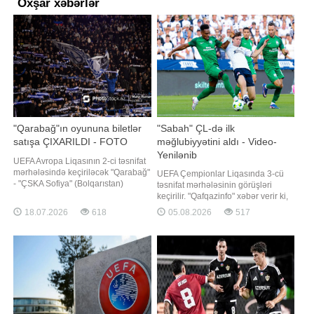
Oxşar xəbərlər
"Qarabağ"ın oyununa biletlər
"Sabah" ÇL-də ilk
satışa ÇIXARILDI - FOTO
məğlubiyyətini aldı - Video-
Yenilənib
UEFA Avropa Liqasının 2-ci təsnifat
mərhələsində keçiriləcək "Qarabağ"
UEFA Çempionlar Liqasında 3-cü
- "ÇSKA Sofiya" (Bolqarıstan)
təsnifat mərhələsinin görüşləri
qarşılaşmasının biletləri satışa
keçirilir. "Qafqazinfo" xəbər verir ki,
çıxarılıb. xəbər verir ki, bu barədə
Azərbaycan təmsilçisi "Sabah" da
18.07.2026
618
05.08.2026
517
"Qarabağ"ın mətbuat xidməti
bu gün meydana çıxacaq. Valdas
məlumat yayıb. Tofiq Bəhramov
Dambrauskasın komandası
adına Respublika stadionunda
Danimarka səfərində "Orhus"la
keçiriləcək qarşılaşmanı
qarşılaşacaq. Oyun Bakı vaxtı ilə
saat 20:30-da başlayacaq