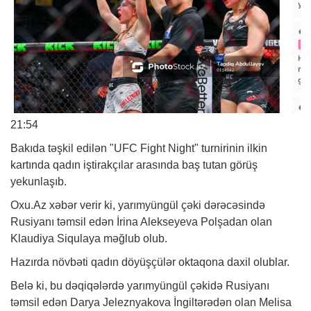
21:54
Bakıda təşkil edilən "UFC Fight Night" turnirinin ilkin
kartında qadın iştirakçılar arasında baş tutan görüş
yekunlaşıb.
Oxu.Az xəbər verir ki, yarımyüngül çəki dərəcəsində
Rusiyanı təmsil edən İrina Alekseyeva Polşadan olan
Klaudiya Siqulaya məğlub olub.
Hazırda növbəti qadın döyüşçülər oktaqona daxil olublar.
Belə ki, bu dəqiqələrdə yarımyüngül çəkidə Rusiyanı
təmsil edən Darya Jeleznyakova İngiltərədən olan Melisa