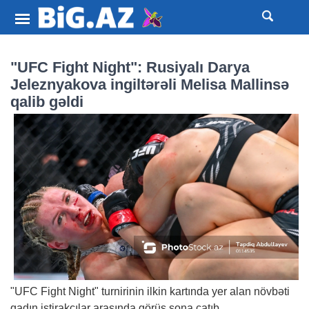
"UFC Fight Night": Rusiyalı Darya
Jeleznyakova ingiltərəli Melisa Mallinsə
qalib gəldi
"UFC Fight Night" turnirinin ilkin kartında yer alan növbəti
qadın iştirakçılar arasında görüş sona çatıb.