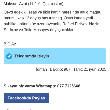
Maksum Azat (17-1-0, Qazaxıstan);
Qeyd edək ki, əsas və ilkin kartın hərəsində altı olmaqla,
ümumilikdə 12 döyüş baş tutacaq. Əsas kartda yerli
publika önündə üç azərbaycanlı - Rafael Fiziyev, Nazim
Sadıxov və Tofiq Musayev döyüşəcəklər.
BiG.Az
Telegramda izləyin
İdman
Baxılıb: 907 Tarix: 21 iyun 2025
Şikayətiniz varsa Whatsapp:
077 7125666
Facebookda Paylaş