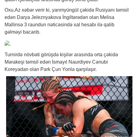
Oxu.Az
xəbər
verir ki, yarımyüngül çəkidə Rusiyanı təmsil
edən Darya Jeleznyakova İngiltərədən olan Melisa
Mallinsə 3 raundun nəticəsində xal hesabı ilə qalib
gəlməyi bacarıb.
Turnirdə növbəti görüşdə kişilər arasında orta çəkidə
Mərakeşi təmsil edən İsmayıl Naurdiyev Cənubi
Koreyadan olan Park Çun Yonla qarşılaşır.