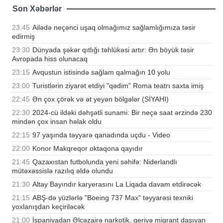
Son Xəbərlər
23:45
Ailədə neçənci uşaq olmağımız sağlamlığımıza təsir
edirmiş
23:30
Dünyada şəkər qıtlığı təhlükəsi artır: Ən böyük təsir
Avropada hiss olunacaq
23:15
Avqustun istisində sağlam qalmağın 10 yolu
23:00
Turistlərin ziyarət etdiyi "qədim" Roma teatrı saxta imiş
22:45
Ən çox çörək və ət yeyən bölgələr (SİYAHI)
22:30
2024-cü ildəki dəhşətli sunami: Bir neçə saat ərzində 230
mindən çox insan həlak oldu
22:15
97 yaşında təyyarə qanadında uçdu - Video
22:00
Konor Makqreqor oktaqona qayıdır
21:45
Qazaxıstan futbolunda yeni səhifə: Niderlandlı
mütəxəssislə razılıq əldə olundu
21:30
Altay Bayındır karyerasını La Liqada davam etdirəcək
21:15
ABŞ-də yüzlərlə "Boeing 737 Max" təyyarəsi texniki
yoxlanışdan keçiriləcək
21:00
İspaniyadan Əlcəzairə narkotik, geriyə miqrant daşıyan