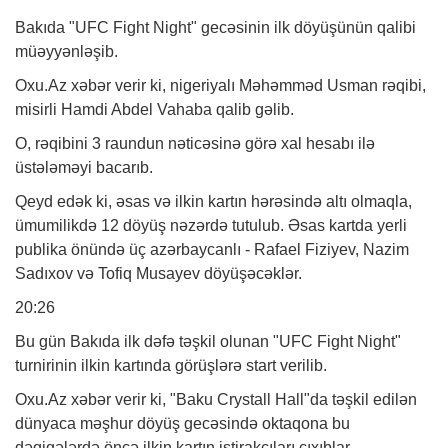
Bakıda "UFC Fight Night" gecəsinin ilk döyüşünün qalibi
müəyyənləşib.
Oxu.Az xəbər verir ki, nigeriyalı Məhəmməd Usman rəqibi,
misirli Hamdi Abdel Vahaba qalib gəlib.
O, rəqibini 3 raundun nəticəsinə görə xal hesabı ilə
üstələməyi bacarıb.
Qeyd edək ki, əsas və ilkin kartın hərəsində altı olmaqla,
ümumilikdə 12 döyüş nəzərdə tutulub. Əsas kartda yerli
publika önündə üç azərbaycanlı - Rafael Fiziyev, Nazim
Sadıxov və Tofiq Musayev döyüşəcəklər.
20:26
Bu gün Bakıda ilk dəfə təşkil olunan "UFC Fight Night"
turnirinin ilkin kartında görüşlərə start verilib.
Oxu.Az xəbər verir ki, "Baku Crystall Hall"da təşkil edilən
dünyaca məşhur döyüş gecəsində oktaqona bu
dəqiqələrdə öncə ilkin kartın iştirakçıları çıxıblar.