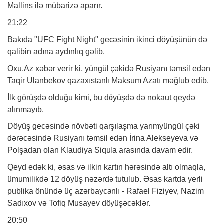
Mallins ilə mübarizə aparır.
21:22
Bakıda "UFC Fight Night" gecəsinin ikinci döyüşünün də
qalibin adına aydınlıq gəlib.
Oxu.Az xəbər verir ki, yüngül çəkidə Rusiyanı təmsil edən
Taqir Ulanbekov qazaxıstanlı Maksum Azatı məğlub edib.
İlk görüşdə olduğu kimi, bu döyüşdə də nokaut qeydə
alınmayıb.
Döyüş gecəsində növbəti qarşılaşma yarımyüngül çəki
dərəcəsində Rusiyanı təmsil edən İrina Alekseyeva və
Polşadan olan Klaudiya Siqula arasında davam edir.
Qeyd edək ki, əsas və ilkin kartın hərəsində altı olmaqla,
ümumilikdə 12 döyüş nəzərdə tutulub. Əsas kartda yerli
publika önündə üç azərbaycanlı - Rafael Fiziyev, Nazim
Sadıxov və Tofiq Musayev döyüşəcəklər.
20:50