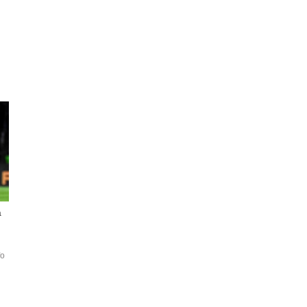
a
fo
ı