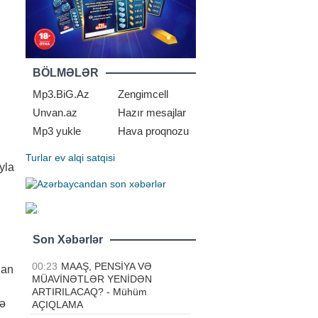
BÖLMƏLƏR
Mp3.BiG.Az
Zengimcell
Unvan.az
Hazır mesajlar
Mp3 yukle
Hava proqnozu
Turlar
ev alqi satqisi
yla
Son Xəbərlər
00:23
MAAŞ, PENSİYA VƏ
lan
MÜAVİNƏTLƏR YENİDƏN
ARTIRILACAQ? - Mühüm
və
AÇIQLAMA