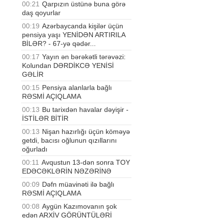
00:21
Qarpızın üstünə buna görə
daş qoyurlar
00:19
Azərbaycanda kişilər üçün
pensiya yaşı YENİDƏN ARTIRILA
BİLƏR? - 67-yə qədər...
00:17
Yayın ən bərəkətli tərəvəzi:
Kolundan DƏRDİKCƏ YENİSİ
GƏLİR
00:15
Pensiya alanlarla bağlı
RƏSMİ AÇIQLAMA
00:13
Bu tarixdən havalar dəyişir -
İSTİLƏR BİTİR
00:13
Nişan hazırlığı üçün köməyə
getdi, bacısı oğlunun qızıllarını
oğurladı
00:11
Avqustun 13-dən sonra TOY
EDƏCƏKLƏRİN NƏZƏRİNƏ
00:09
Dəfn müavinəti ilə bağlı
RƏSMİ AÇIQLAMA
00:08
Aygün Kazımovanın şok
edən ARXİV GÖRÜNTÜLƏRİ