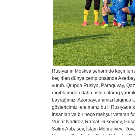
Rusiyanın Moskva şəhərində keçirilən Ar
keçirilən dünya çempionatında Azərbayca
vurub. Qrupda Rusiya, Paraquvay, Qaza
rəqiblərindən daha üstün olaraq yarım
bayrağımızı Azərbaycanımızı laiqincə tə
göstəricimizi elə məhz bu il Rusiyada 
insanları və bir neçə məhşur veteran fut
Vüqar Nadirov, Ramal Hüseynov, Hüse
Səlim Abbasov, İslam Mehrəliyev, Roya