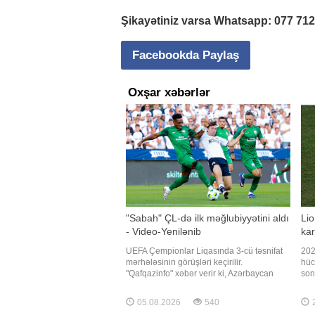
Şikayətiniz varsa Whatsapp:
077 71
Facebookda Paylaş
Oxşar xəbərlər
"Sabah" ÇL-də ilk məğlubiyyətini aldı
Lio
- Video-Yenilənib
kar
UEFA Çempionlar Liqasında 3-cü təsnifat
202
mərhələsinin görüşləri keçirilir.
hüc
"Qafqazinfo" xəbər verir ki, Azərbaycan
son
təmsilçisi "Sabah" da bu gün meydana
bar
çıxacaq. Valdas Dambrauskasın
fut
05.08.2026
540
2
komandası Danimarka səfərində "Orhus"la
Lea