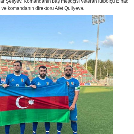
ar Şəfiyev. Komandanın baş məşqçisi veteran futbolçu Elhad
 və komandanın direktoru Afət Quliyeva.