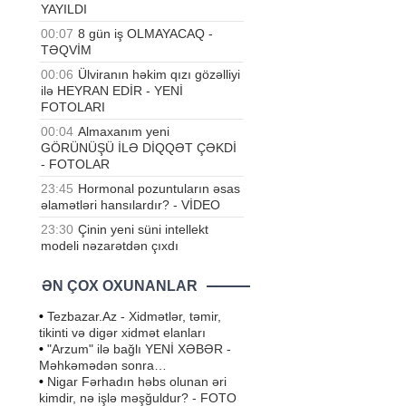
YAYILDI
00:07
8 gün iş OLMAYACAQ -
TƏQVİM
00:06
Ülviranın həkim qızı gözəlliyi
ilə HEYRAN EDİR - YENİ
FOTOLARI
00:04
Almaxanım yeni
GÖRÜNÜŞÜ İLƏ DİQQƏT ÇƏKDİ
- FOTOLAR
23:45
Hormonal pozuntuların əsas
əlamətləri hansılardır? - VİDEO
23:30
Çinin yeni süni intellekt
modeli nəzarətdən çıxdı
ƏN ÇOX OXUNANLAR
•
Tezbazar.Az - Xidmətlər, təmir,
tikinti və digər xidmət elanları
•
"Arzum" ilə bağlı YENİ XƏBƏR -
Məhkəmədən sonra…
•
Nigar Fərhadın həbs olunan əri
kimdir, nə işlə məşğuldur? - FOTO