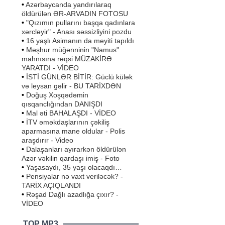
•
Azərbaycanda yandırılaraq
öldürülən ƏR-ARVADIN FOTOSU
•
"Qızımın pullarını başqa qadınlara
xərcləyir" - Anası səssizliyini pozdu
•
16 yaşlı Asimanın da meyiti tapıldı
•
Məşhur müğənninin "Namus"
mahnısına rəqsi MÜZAKİRƏ
YARATDI - VİDEO
•
İSTİ GÜNLƏR BİTİR: Güclü külək
və leysan gəlir - BU TARİXDƏN
•
Doğuş Xoşqədəmin
qısqanclığından DANIŞDI
•
Mal əti BAHALAŞDI - VİDEO
•
İTV əməkdaşlarının çəkiliş
aparmasına mane oldular - Polis
araşdırır - Video
•
Dalaşanları ayırarkən öldürülən
Azər vəkilin qardaşı imiş - Foto
•
Yaşasaydı, 35 yaşı olacaqdı…
•
Pensiyalar nə vaxt veriləcək? -
TARİX AÇIQLANDI
•
Rəşad Dağlı azadlığa çıxır? -
VİDEO
TOP MP3