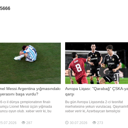
25666
nel Messi Argentina yığmasındakı
Avropa Liqası: "Qarabağ" ÇSKA-y
yerasını başa vurdu?
qarşı
6-cı il dünya çempionatının finalı
Bu gün Avropa Liqasında 2-ci təsnifat
umçu Lionel Messi üçün yığmada
mərhələsinə yekun vurulacaq. Qaynarin
uncu oyun olub. xəbər verir ki, bu
xəbər verir ki, Azərbaycan təmsilçisi
ədə "Boka Xuniors"un və Argentina milli
"Qarabağ" da mərhələnin cavab matçına
bol komandasının yarımmüdafiəçisi
çıxacaq. Qurban Qurbanovun komandas
5.07.2026
287
30.07.2026
273
ndro Paredes mətbuat
Bolqarıstanda ÇSKA-nın qonağı olacaq.