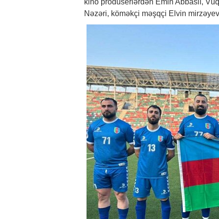
kino prodüserlərdən Emin Abbaslı, Vüq
Nəzəri, köməkçi məşqçi Elvin mirzəyev