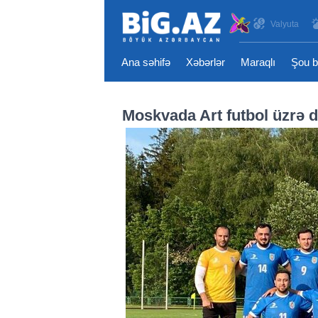
Valyuta
Ana səhifə
Xəbərlər
Maraqlı
Şou b
Moskvada Art futbol üzrə d