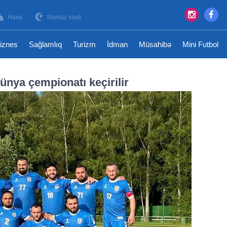
Hava
Namaz vaxtı
iznes
Sağlamlıq
Turizm
İdman
Müsahibə
Mini Futbol
ünya çempionatı keçirilir