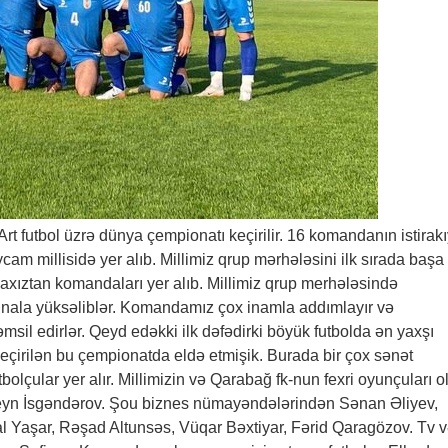
t futbol üzrə dünya çempionatı keçirilir. 16 komandanın istirakı
m millisidə yer alıb. Millimiz qrup mərhələsini ilk sırada başa
xıztan komandaları yer alıb. Millimiz qrup merhələsində
finala yüksəliblər. Komandamız çox inamla addımlayır və
msil edirlər. Qeyd edəkki ilk dəfədirki böyük futbolda ən yaxşı
keçirilən bu çempionatda eldə etmişik. Burada bir çox sənət
bolçular yer alır. Millimizin və Qarabağ fk-nun fexri oyunçuları o
yn İsgəndərov. Şou biznes nümayəndələrindən Sənan Əliyev,
l Yaşar, Rəşad Altunsəs, Vüqar Bəxtiyar, Fərid Qaragözov. Tv 