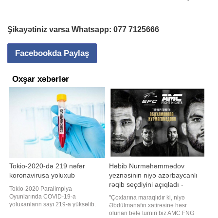
Şikayətiniz varsa Whatsapp:
077 7125666
Facebookda Paylaş
Oxşar xəbərlər
Tokio-2020-də 219 nəfər
Həbib Nurməhəmmədov
koronavirusa yoluxub
yeznəsinin niyə azərbaycanlı
rəqib seçdiyini açıqladı -
Tokio-2020 Paralimpiya
FOTO/VİDEO
Oyunlarında COVID-19-a
"Çoxlarına maraqlıdır ki, niyə
yoluxanların sayı 219-a yüksəlib.
Əbdülmanafın xatirəsinə həsr
Unikal.org-a istinadən xəbər verir ki,
olunan belə turniri biz AMC FNG