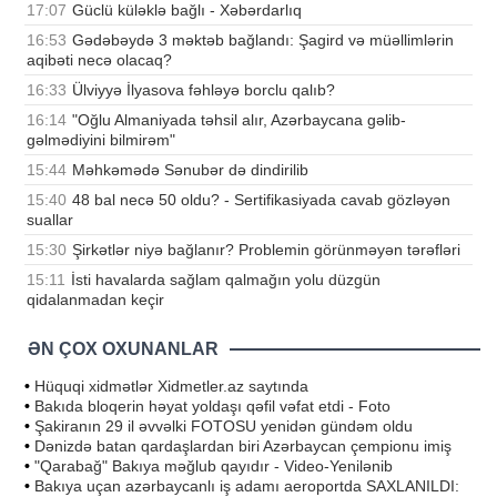
17:07
Güclü küləklə bağlı - Xəbərdarlıq
16:53
Gədəbəydə 3 məktəb bağlandı: Şagird və müəllimlərin
aqibəti necə olacaq?
16:33
Ülviyyə İlyasova fəhləyə borclu qalıb?
16:14
"Oğlu Almaniyada təhsil alır, Azərbaycana gəlib-
gəlmədiyini bilmirəm"
15:44
Məhkəmədə Sənubər də dindirilib
15:40
48 bal necə 50 oldu? - Sertifikasiyada cavab gözləyən
suallar
15:30
Şirkətlər niyə bağlanır? Problemin görünməyən tərəfləri
15:11
İsti havalarda sağlam qalmağın yolu düzgün
qidalanmadan keçir
ƏN ÇOX OXUNANLAR
•
Hüquqi xidmətlər Xidmetler.az saytında
•
Bakıda bloqerin həyat yoldaşı qəfil vəfat etdi - Foto
•
Şakiranın 29 il əvvəlki FOTOSU yenidən gündəm oldu
•
Dənizdə batan qardaşlardan biri Azərbaycan çempionu imiş
•
"Qarabağ" Bakıya məğlub qayıdır - Video-Yenilənib
•
Bakıya uçan azərbaycanlı iş adamı aeroportda SAXLANILDI: