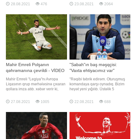
oyunlar çərçivəsində son sutkada
(Fight Nights Global) ilə birgə
28.08.2021
476
23.08.2021
2064
daha 22 nəfərdə koronavirus aşkar
keçiririk?. "Divardan divara" turnirini
edilib. Həmin şəxslər karantinə
keçirmək atamın ideyası olub. Bütün
alınıblar. Qeyd edək ki, 160 ölkədən
turniri belə keçirmək alınmaz, amma
4 440-ə yaxın idmançının 22 növdə
bir neçə döyüş olacaq. Atamın
yarışdığı Tokio-202
düşüncələrin
Mahir Emreli Polşanın
"Sabah"ın baş məşqçisi:
qəhrəmanına çevrildi - VİDEO
"Vaxta ehtiyacımız var"
Mahir Emreli "Legiya"nı Avropa
"Rəqibi təbrik edirəm. Oturuşmuş
Liqasının qrup mərhələsinə çıxaran
komandaya qarşı oynadıq. Bizim
qollara imza atıb. xəbər verir ki,
heyət yeni yığılıb. Üstəlik 5
Emreli "Slaviya" (Praqa) ilə
futbolçumuz da müxtəlif
qarşılaşmanın 59-cu və 70-ci
səbəblərdən bu gün oynamırdı.
27.08.2021
1005
22.08.2021
688
dəqiqələrdə fərqlənməklə
Ancaq bütün bunlar məğlubiyyətə
komandasına qələbə qazandırıb -
səbəb deyil. Sadəcə, vaxta
2:1. Mahir Emreli iki oyunda üst-
ehtiyacımız var". "Report"un
üstə 3 qol, avrokuboklarda isə
məlumatına görə, bu fikirləri
ümumilikd
"Sabah"ı