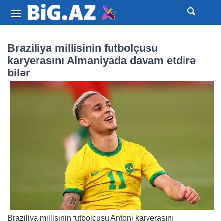
Braziliya millisinin futbolçusu
karyerasını Almaniyada davam etdirə
bilər
Braziliya millisinin futbolçusu Antoni karyerasını