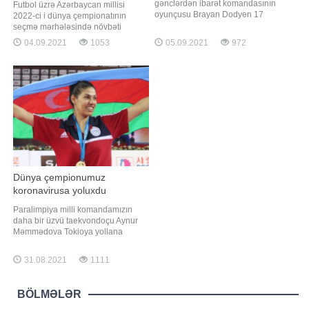
gənclərdən ibarət komandasının
Futbol üzrə Azərbaycan millisi
oyunçusu Brayan Dodyen 17
2022-ci i dünya çempionatının
yaşında vəfat edib. Bu barədə Turin
seçmə mərhələsində növbəti
klubu rəsmi "Twitter" hesabından
oyununu keçirib. "Report"un
04.09.2021
1053
05.09.2021
972
məlumat yayıb. "Yuventus" Brayan
məlumatına görə, Canni De
Dodyenin ailəsi ilə birlikdə kədər
Byazinin başçılıq etdiyi kollektiv A
hissi keçirir", - turinlilərin mətbuat
qrupundakı 4-cü matçında
xidmətini
İrlandiyanın qonağı olub.
Dublindəki "Aviva" stadionunda
keçirilən qarşılaşm
Dünya çempionumuz
koronavirusa yoluxdu
Paralimpiya milli komandamızın
daha bir üzvü taekvondoçu Aynur
Məmmədova Tokioya yollana
biməyib. Unikal.org-un məlumatına
görə, üçqat dünya, 4 dəfə Avropa
31.08.2021
1111
çempionu parataekvondoçu Aynur
Məmmədova koronavirusa yoluxub.
Dünya çempionu bu səbəbdən
BÖLMƏLƏR
sentyabrın 4-də dayanq üzərinə