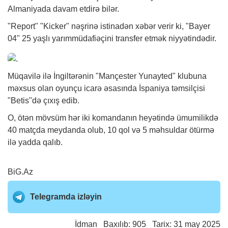
Almaniyada davam etdirə bilər.
"Report" "Kicker" nəşrinə istinadən
xəbər
verir ki, "Bayer
04" 25 yaşlı yarımmüdafiəçini transfer etmək niyyətindədir.
Müqavilə ilə İngiltərənin "Mançester Yunayted" klubuna
məxsus olan oyunçu icarə əsasında İspaniya təmsilçisi
"Betis"də çıxış edib.
O, ötən mövsüm hər iki komandanın heyətində ümumilikdə
40 matçda meydanda olub, 10 qol və 5 məhsuldar ötürmə
ilə yadda qalıb.
BiG.Az
Telegramda izləyin
İdman
Baxılıb: 905 Tarix: 31 may 2025