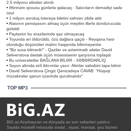
2.5 milyonu əlindən alındı
•
Ətirinizin qoxusu günlərlə qalacaq - Satıcıların demədiyi sadə
üsul
•
1 milyon avroluq lotereya biletini səhvən zibilə atdı
•
Atasının pensiyasını almaq üçün meyitini illərlə dondurucuda
gizlətdi
•
Paytaxtın bu ərazilərində qaz olmayacaq
•
Toyunda əri öldürüldü, özü dağlara qaçdı - Reyqana həsr
olunduğu düşünülən mahnı haqqında bilinməyənlər
•
"Biz susa bilmərik!" - Qazilər və aztəminatlı ailələr David
Seliverstova dəstək üçün müəssisənin qarşısına toplaşdı
•
Bu universitetlər BAĞLANA BİLƏR - XƏBƏRDARLIQ
•
Suyun altında sirli ildırımlar çaxır: Alimlər səbəbini tapa bilmir
•
David Seliverstova Çingiz Qənizadəyə CAVAB: "Hüquqi
müzakirələr qanun üzərində qurulmalıdır"
TOP MP3
BiG.az Azərbaycan və dünyada ən son xəbərləri çatdırır.
Saytda müxtəlif mövzuda sosial , siyasi, maraqlı, şou biznes