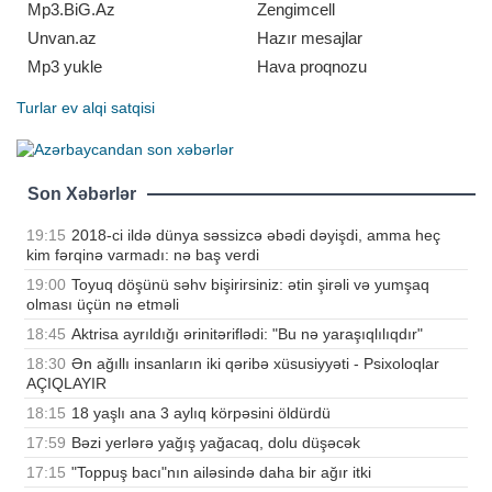
çıxıb-çıxmama ehtimal
Mp3.BiG.Az
Zengimcell
Unvan.az
Hazır mesajlar
Mp3 yukle
Hava proqnozu
Turlar
ev alqi satqisi
Son Xəbərlər
19:15
2018-ci ildə dünya səssizcə əbədi dəyişdi, amma heç
kim fərqinə varmadı: nə baş verdi
19:00
Toyuq döşünü səhv bişirirsiniz: ətin şirəli və yumşaq
olması üçün nə etməli
18:45
Aktrisa ayrıldığı ərinitəriflədi: "Bu nə yaraşıqlılıqdır"
18:30
Ən ağıllı insanların iki qəribə xüsusiyyəti - Psixoloqlar
AÇIQLAYIR
18:15
18 yaşlı ana 3 aylıq körpəsini öldürdü
17:59
Bəzi yerlərə yağış yağacaq, dolu düşəcək
17:15
"Toppuş bacı"nın ailəsində daha bir ağır itki