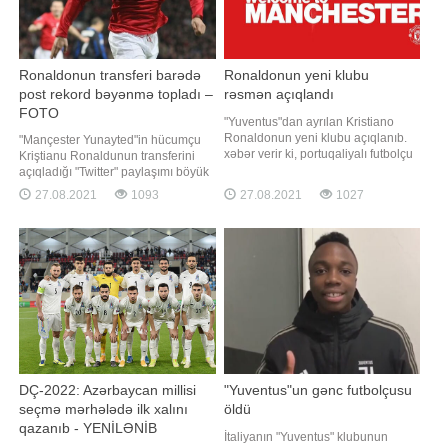
Ronaldonun transferi barədə
Ronaldonun yeni klubu
post rekord bəyənmə topladı –
rəsmən açıqlandı
FOTO
"Yuventus"dan ayrılan Kristiano
Ronaldonun yeni klubu açıqlanıb.
"Mançester Yunayted"in hücumçu
xəbər verir ki, portuqaliyalı futbolçu
Kriştianu Ronaldunun transferini
"Mançestr Yunayted"ə transfer
açıqladığı "Twitter" paylaşımı böyük
olunub. Məlumatı İngiltərə klubunun
rəğbət qazanıb. Dərc olunduğu ilk
27.08.2021
1093
27.08.2021
1027
rəsmi saytı yayıb. Qeyd edək ki,
saatdaca postu bir milyon nəfər
təcrübəli forvard daha öncə də
bəyənib, 400 nəfərsə retvit edib.
"qırmızı şeytanlar"da çıxış edib
Qeyd edək ki, portuqaliyalı məhz bu
komandadakı çıxışı sayəsində
ulduza çevrilib
DÇ-2022: Azərbaycan millisi
"Yuventus"un gənc futbolçusu
seçmə mərhələdə ilk xalını
öldü
qazanıb - YENİLƏNİB
İtaliyanın "Yuventus" klubunun