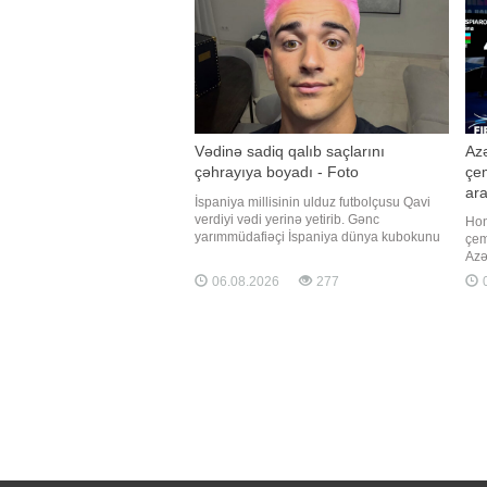
Vədinə sadiq qalıb saçlarını
Azə
çəhrayıya boyadı - Foto
çe
ara
İspaniya millisinin ulduz futbolçusu Qavi
verdiyi vədi yerinə yetirib. Gənc
Hon
yarımmüdafiəçi İspaniya dünya kubokunu
çem
qazandığı təqdirdə saçlarını çəhrayı rəngə
Azə
boyayacağını açıqlamışdı və
ist
06.08.2026
277
0
çempionluqdan sonra bu addımı atıb.
Kas
"Qafqazinfo" xəbər verir ki, Qavi yeni
Hüs
görünüşünü sosial şəbəkə hesabınd
üzr
gör