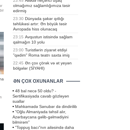
23:45
Ailədə neçənci uşaq
olmağımız sağlamlığımıza təsir
ər
edirmiş
bir
ilə
23:30
Dünyada şəkər qıtlığı
ə
təhlükəsi artır: Ən böyük təsir
Avropada hiss olunacaq
nu
23:15
Avqustun istisində sağlam
qalmağın 10 yolu
23:00
Turistlərin ziyarət etdiyi
"qədim" Roma teatrı saxta imiş
22:45
Ən çox çörək və ət yeyən
bölgələr (SİYAHI)
na
ƏN ÇOX OXUNANLAR
•
48 bal necə 50 oldu? -
Sertifikasiyada cavab gözləyən
n
suallar
•
Məhkəmədə Sənubər də dindirilib
•
"Oğlu Almaniyada təhsil alır,
Azərbaycana gəlib-gəlmədiyini
bilmirəm"
•
"Toppuş bacı"nın ailəsində daha