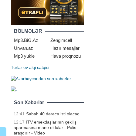
BÖLMƏLƏR
Mp3.BiG.Az
Zengimcell
Unvan.az
Hazır mesajlar
Mp3 yukle
Hava proqnozu
Turlar
ev alqi satqisi
Son Xəbərlər
12:41
Sabah 40 dərəcə isti olacaq
12:17
İTV əməkdaşlarının çəkiliş
aparmasına mane oldular - Polis
araşdırır - Video