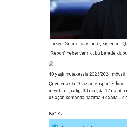
Türkiyə Super Liqasında çıxış edən "Qa
"Report"
xəbər
verir ki, bu barədə klu
40 yaşlı mütəxəssis 2023/2024 mövsüm
Qeyd edək ki, "Qaziantepspor" S.İnanın
meydana çıxdığı 33 matçda 12 qələbə q
üzləşən komanda hazırda 42 xalla 12-ci
BiG.Az