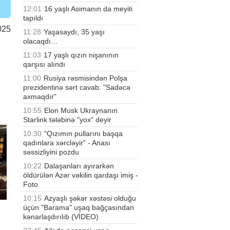
12:01
16 yaşlı Asimanın da meyiti
tapıldı
025
11:28
Yaşasaydı, 35 yaşı
olacaqdı…
11:03
17 yaşlı qızın nişanının
qarşısı alındı
11:00
Rusiya rəsmisindən Polşa
prezidentinə sərt cavab: "Sadəcə
axmaqdır"
10:55
Elon Musk Ukraynanın
Starlink tələbinə "yox" deyir
10:30
"Qızımın pullarını başqa
qadınlara xərcləyir" - Anası
səssizliyini pozdu
10:22
Dalaşanları ayırarkən
öldürülən Azər vəkilin qardaşı imiş -
Foto
10:15
Azyaşlı şəkər xəstəsi olduğu
üçün "Barama" uşaq bağçasından
kənarlaşdırılıb (VİDEO)