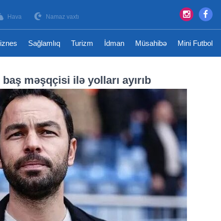
Hava
Namaz vaxtı
iznes
Sağlamlıq
Turizm
İdman
Müsahibə
Mini Futbol
baş məşqçisi ilə yolları ayırıb