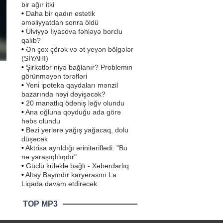
bir ağır itki
•
Daha bir qadın estetik
əməliyyatdan sonra öldü
•
Ülviyyə İlyasova fəhləyə borclu
qalıb?
•
Ən çox çörək və ət yeyən bölgələr
(SİYAHI)
•
Şirkətlər niyə bağlanır? Problemin
görünməyən tərəfləri
•
Yeni ipoteka qaydaları mənzil
bazarında nəyi dəyişəcək?
•
20 manatlıq ödəniş ləğv olundu
•
Ana oğluna qoyduğu ada görə
həbs olundu
•
Bəzi yerlərə yağış yağacaq, dolu
düşəcək
•
Aktrisa ayrıldığı ərinitəriflədi: "Bu
nə yaraşıqlılıqdır"
•
Güclü küləklə bağlı - Xəbərdarlıq
•
Altay Bayındır karyerasını La
Liqada davam etdirəcək
TOP MP3