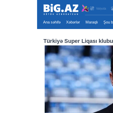
Valyuta
Ana səhifə
Xəbərlər
Maraqlı
Şou b
Türkiyə Super Liqası klubu 