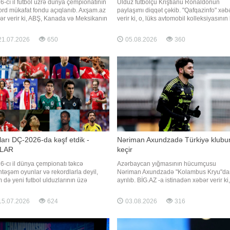
6-cı il futbol üzrə dünya çempionatının
Ulduz futbolçu Kriştianu Ronaldonun
ord mükafat fondu açıqlanıb. Axşam.az
paylaşımı diqqət çəkib. "Qafqazinfo" xəb
ər verir ki, ABŞ, Kanada və Meksikanın
verir ki, o, lüks avtomobil kolleksiyasının 
gə ev sahibliyi etdiyi mundialın ümumi
qismini "My toys" (Oyuncaqlarım) başlığı 
afat fondu tarixdə ilk dəfə 871 milyon
paylaşıb. Paylaşıma qısa müddət ərzind
1.07.2026
650
05.08.2026
360
ar təşkil edib. Turnirin qalibi olan
11 milyondan çox bəyənmə, 200 minə
aniya millisi kubokla yanaşı rekord
yaxın şərh gəlib. Qeyd edək ki, Ronaldo
ləğdə pu
arı DÇ-2026-da kəşf etdik -
Nəriman Axundzadə Türkiyə klubu
LAR
keçir
6-cı il dünya çempionatı təkcə
Azərbaycan yığmasının hücumçusu
təşəm oyunlar və rekordlarla deyil,
Nəriman Axundzadə "Kolambus Kryu"da
 də yeni futbol ulduzlarının üzə
ayrılıb. BİG.AZ -a istinadən xəbər verir ki,
ması ilə yadda qaldı. Turnirdə
23 yaşlı forvard karyerasını Türkiyədə
lənilməz performans sərgiləyən bir sıra
davam etdirəcək. O, gələn mövsümdən
5.07.2026
624
03.08.2026
316
bolçular həm komandalarının uğurunda
Super Liqada mübarizə aparacaq
s rol oynadı, həm də Avropanın aparıcı
"Erzurumspor"la danışıqları uğurla
blarının diqqət mərkəzinə düşdü
yekunlaşdırıb. "Erzurumspor"