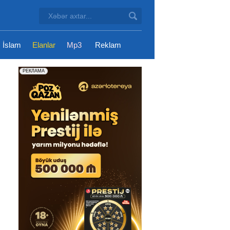
İslam
Elanlar
Mp3
Reklam