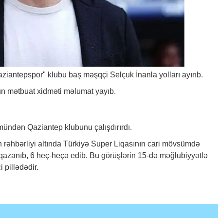
ziantepspor" klubu baş məşqçi Selçuk İnanla yolları ayırıb.
bun mətbuat xidməti məlumat yayıb.
ündən Qaziantep klubunu çalışdırırdı.
 rəhbərliyi altında Türkiyə Super Liqasının cari mövsümdə
azanıb, 6 heç-heçə edib. Bu görüşlərin 15-də məğlubiyyətlə
 pillədədir.