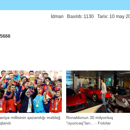
İdman
Baxılıb: 1130 Tarix: 10 may 2
25666
aniya millisinin qazandığı məbləğ
Ronaldonun 30 milyonluq
qlandı
"oyuncaq"ları... - Fotolar