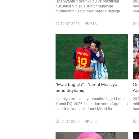
İspaniyanın "Real" klubu və braziliyalı
202
hücumçu Vinisius Junior müqavilə
rek
müddətinin uzadılması barədə razılığa
xəb
gəliblər. "Report" xəbər verir ki, bu barədə
bir
"Madrid Zone" məlumat yayıb. Müqavilənin
mük
12.07.2026
518
2
imzalanması üçün rəsmi görüşün iyulun
doll
sonunda baş tutacağı bildirilib. Vinisiu
İsp
məb
"Məni bağışla" - Yamal Messiyə
Onl
bunu deyibmiş
AD
İspaniya millisinin yarımmüdafiəçisi Lamin
202
Yamal DÇ-2026 finalından sonra Argentina
möh
millisinin kapitanı Lionel Messi ilə
həm
aralarında baş tutan dialoqu açıqlayıb.
çıx
"Qafqazinfo" xarici KİV-ə istinadən xəbər
göz
21.07.2026
562
1
verir ki, Yamal Messidən bağışlanmasını
fut
istəyib. "Leo Messi mənim üçün ən böyük
əsa
futbolçudur
klu