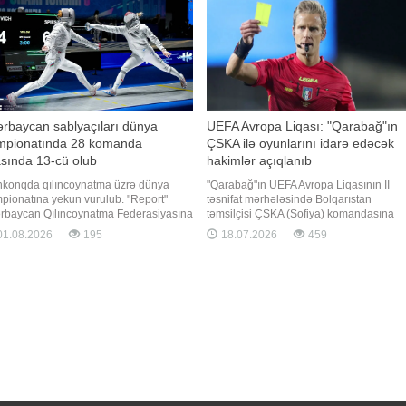
rbaycan sablyaçıları dünya
UEFA Avropa Liqası: "Qarabağ"ın
mpionatında 28 komanda
ÇSKA ilə oyunlarını idarə edəcək
sında 13-cü olub
hakimlər açıqlanıb
konqda qılıncoynatma üzrə dünya
"Qarabağ"ın UEFA Avropa Liqasının II
pionatına yekun vurulub. "Report"
təsnifat mərhələsində Bolqarıstan
rbaycan Qılıncoynatma Federasiyasına
təmsilçisi ÇSKA (Sofiya) komandasına
inadən xəbər verir ki, Anna Başta, Palina
qarşı keçirəcəyi hər iki oyunun hakim
1.08.2026
195
18.07.2026
459
piaroviç, Səbinə Kərimova və Zərifə
təyinatları müəyyənləşib. "Report"un
eynovadan ibarət milli sablya növü
məlumatına görə, Bakıdakı matçı italiyalı
ə komanda yarışında 13-cü olub. İlk
Daniele Çiffi idarə edəcək. Ona
üşdə Kanada yığmasın
həmyerliləri Ciovanni Baççin