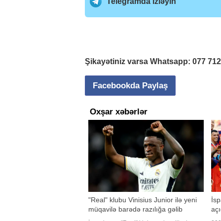
Telegramda izləyin
Şikayətiniz varsa Whatsapp:
077 71
Facebookda Paylaş
Oxşar xəbərlər
"Real" klubu Vinisius Junior ilə yeni
İsp
müqavilə barədə razılığa gəlib
açı