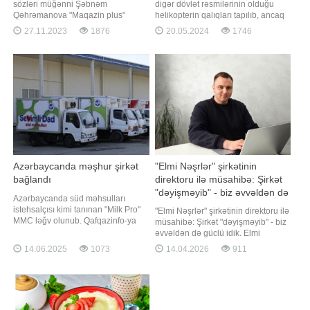
sözləri müğənni Şəbnəm
digər dövlət rəsmilərinin olduğu
Qəhrəmanova "Maqazin plus"
helikopterin qalıqları tapılıb, ancaq
verilişində deyib. O, Türkan
qəzadan sağ çıxan olmayıb. Bu
27.11.2023
1876
20.05.2024
1746
Vəlizadə və Zeynəb Həsəni ilə olan
barədə İran Qızıl Aypara
dostluqlarındakı soyuqluğun
Cəmiyyətinin rəhbəri Pir Hüseyn
səbəbini də Zeynəbdə görüb.
Kolivand deyib. "Qəzaya uğramış
"Zeynəb də bizimlə bərabərdir.
helikopter qalıqlarının tapıldığı
Amma Zeynəb özünə qapalı
yerdə sağ qalmış sərnişin olmayıb"
adamdır. Arada çıxıb gedən adamdır
Azərbaycanda məşhur şirkət
"Elmi Nəşrlər" şirkətinin
bağlandı
direktoru ilə müsahibə: Şirkət
"dəyişməyib" - biz əvvəldən də
Azərbaycanda süd məhsulları
güclü idik
istehsalçısı kimi tanınan "Milk Pro"
"Elmi Nəşrlər" şirkətinin direktoru ilə
MMC ləğv olunub. Qafqazinfo-ya
müsahibə: Şirkət "dəyişməyib" - biz
istinadən xəbər verir ki, kreditorlar
əvvəldən də güclü idik. Elmi
iki ay ərzində tələblərini Bakı şəhəri,
nəşrlərin peşəkar inkişaf və karyera
14.06.2025
1073
14.04.2026
911
Suraxanı rayonu, Hövsan qəsəbəsi,
məqsədlərinə nail olmaq üçün
Hövsan yolu, ev 29, 6-cı km
mühüm rol oynadığı bir dövrdə, bəzi
ünvanına bildirə bilərlər. Qeyd edək
alimlər elmi konsaltinq xidmətlərinə
ki, "Milk Pro"
müraciət edirlər. Bu mərhələdə
hüquq