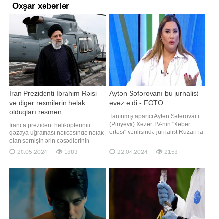
Oxşar xəbərlər
İran Prezidenti İbrahim Rəisi
Aytən Səfərovanı bu jurnalist
və digər rəsmilərin həlak
əvəz etdi - FOTO
olduqları rəsmən
Tanınmış aparıcı Aytən Səfərovanı
TƏSDİQLƏNDİ
(Piriyeva) Xəzər TV-nin "Xəbər
İranda prezident helikopterinin
ertəsi" verilişində jurnalist Ruzanna
qəzaya uğraması nəticəsində həlak
Kərimli əvəz edib. -ın xəbərinə görə,
olan sərnişinlərin cəsədlərinin
R.Kərimli artıq bu gündən işinin
tanınması prosesinə başlanılıb. Bu
20.05.2024
1883
22.04.2024
2158
icrasına başlayıb. Xatırlatma:
barədə "Tasnim" agentliyi məlumat
Aprelin 17-də Xətai rayonunun 8
yayıb. Öz növbəsində İranın vitse-
Noyabr prospekti ilə Sadıqcan
prezidenti Möhsün Mənsuri
küçəsinin kəsişməsində İsmayı
prezident İbrahim Rəisi və
nümayəndə heyətinin helikopter
qəzasınd