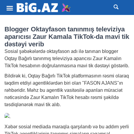
Blogger Oktayfason tanınmış televiziya
aparıcısı Zaur Kamala TikTok-da mavi tik
dəstəyi verib
Sosial şəbəkələrdə oktayfason adı ilə tanınan blogger
Oqtay Bağırlı tanınmış televiziya aparıcısı Zaur Kamalın
TikTok hesabının doğrulanmasına mavi tik dəstəyi göstərib.
Bildirək ki, Oqtay Bağırlı TikTok platformasının rəsmi olaraq
təqdim etdiyi agentliklərdən biri olan "FASON AJANS"ın
rəhbəridir. Məhz bu agentlik vasitəsilə aparılan müraciət
nəticəsində Zaur Kamalın TikTok hesabı rəsmi şəkildə
təsdiqlənərək mavi tik alıb.
Xəbər
sosial mediada maraqla qarşılanıb və bu addım yerli
TikTok agentliklərinin tanınmış simaların rəqəmsal