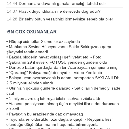
14:44
Dərmanlara davamlı gənələr arıçılığı təhdid edir
14:37
Plastik düyü iddiaları nə dərəcədə doğrudur?
14:28
Bir səhv bütün vəsaitinizi itirməyinizə səbəb ola bilər
ƏN ÇOX OXUNANLAR
•
Hüquqi xidmətlər Xidmetler.az saytında
•
Məhkəmə Sevinc Hüseynovanın Səidə Bəkirqızına qarşı
şikayətini təmin etmədi
•
Bakıda bloqerin həyat yoldaşı qəfil vəfat etdi - Foto
•
Şakiranın 29 il əvvəlki FOTOSU yenidən gündəm oldu
•
Dənizdə batan qardaşlardan biri Azərbaycan çempionu imiş
•
"Qarabağ" Bakıya məğlub qayıdır - Video-Yenilənib
•
Bakıya uçan azərbaycanlı iş adamı aeroportda SAXLANILDI:
2.5 milyonu əlindən alındı
•
Ətirinizin qoxusu günlərlə qalacaq - Satıcıların demədiyi sadə
üsul
•
1 milyon avroluq lotereya biletini səhvən zibilə atdı
•
Atasının pensiyasını almaq üçün meyitini illərlə dondurucuda
gizlətdi
•
Paytaxtın bu ərazilərində qaz olmayacaq
•
Toyunda əri öldürüldü, özü dağlara qaçdı - Reyqana həsr
olunduğu düşünülən mahnı haqqında bilinməyənlər