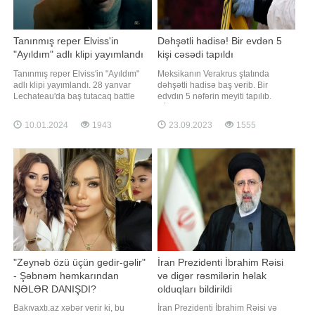
Tanınmış reper Elviss'in
Dəhşətli hadisə! Bir evdən 5
"Ayıldım" adlı klipi yayımlandı
kişi cəsədi tapıldı
Tanınmış reper Elviss'in "Ayıldım"
Meksikanın Verakrus ştatında
adlı klipi yayımlandı. 28 yanvar
dəhşətli hadisə baş verib. Bir
Lechateau'da baş tutacaq battle
edvdın 5 nəfərin meyiti tapılıb.
öncəsi Elviss yeni klipini təqdim
BİG.AZ xarici mediaya istinadən
etdi. Youtube Klipə baxmaq üçün
xəbər verir ki, onlar silahlı hücum
10.01.2024
1943
23.09.2023
1555
keçid edin:
nəticəsində həlak olub. Xəbər
üzərinə hadisə yerinə gələn polis
və təcili tibbi qrupları cəsədlərin
beşinində kişiyə aid olduğunu
açıqlayıb
"Zeynəb özü üçün gedir-gəlir"
İran Prezidenti İbrahim Rəisi
- Şəbnəm həmkarından
və digər rəsmilərin həlak
NƏLƏR DANIŞDI?
olduqları bildirildi
Bakıvaxtı.az xəbər verir ki, bu
İran Prezidenti İbrahim Rəisi və