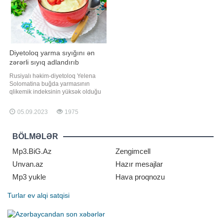
Diyetoloq yarma sıyığını ən
zərərli sıyıq adlandırıb
Rusiyalı həkim-diyetoloq Yelena
Solomatina buğda yarmasının
qlikemik indeksinin yüksək olduğu
üçün onun zərərli olduğunu bildirib.
Solomatinanın sözlərinə görə,
05.09.2023
1975
yarma sıyığının qlikemik indeksinin
yüksək olması ilə yanaşı, o,
həmçinin yüksək kalori dəyərinə
BÖLMƏLƏR
malikdir. Üstəlik, onun tərkibində
digər dənl
Mp3.BiG.Az
Zengimcell
Unvan.az
Hazır mesajlar
Mp3 yukle
Hava proqnozu
Turlar
ev alqi satqisi