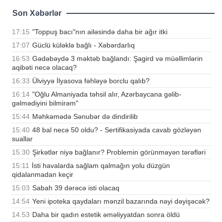
Son Xəbərlər
17:15
"Toppuş bacı"nın ailəsində daha bir ağır itki
17:07
Güclü küləklə bağlı - Xəbərdarlıq
16:53
Gədəbəydə 3 məktəb bağlandı: Şagird və müəllimlərin
aqibəti necə olacaq?
16:33
Ülviyyə İlyasova fəhləyə borclu qalıb?
16:14
"Oğlu Almaniyada təhsil alır, Azərbaycana gəlib-
gəlmədiyini bilmirəm"
15:44
Məhkəmədə Sənubər də dindirilib
15:40
48 bal necə 50 oldu? - Sertifikasiyada cavab gözləyən
suallar
15:30
Şirkətlər niyə bağlanır? Problemin görünməyən tərəfləri
15:11
İsti havalarda sağlam qalmağın yolu düzgün
qidalanmadan keçir
15:03
Sabah 39 dərəcə isti olacaq
14:54
Yeni ipoteka qaydaları mənzil bazarında nəyi dəyişəcək?
14:53
Daha bir qadın estetik əməliyyatdan sonra öldü