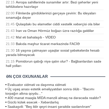
22:15
Avropa sahillərində sunamilər artır: Bəzi şəhərlər yeni
təhlükələrə hazırlaşır
22:00
Filmlərdə gördüklərinizi gerçəyə çevirin: Bu ideyaları
sınamağa dəyər
21:45
Qulaqdakı bu əlamətlər ciddi xəstəlik xəbərçisi ola bilər
21:43
İran və Oman Hörmüz boğazı üzrə razılığa gəldilər
21:42
Mal əti bahalaşıb - VİDEO
21:33
Bakıda məşhur ticarət mərkəzində FACİƏ
21:30
16 yaşına çatmayan uşaqlar sosial şəbəkələrdə hesab
yarada bilməyəcək
21:15
Pomidorun qabığı niyə qalın olur? - Bağbanlardan sadə
həll yolları
ƏN ÇOX OXUNANLAR
•
Evakuator xidməti və daşınma xidməti
•
Üç uşaq anası estetik əməliyyatdan sonra ölüb - "Bacımı
torpağın altına qoydu..."
•
400 manat maaşla MİDA mənzili almaq nə dərəcədə realdır?
•
Güclü külək əsəcək - Xəbərdarlıq
•
Saakaşvili: "Beş ildir qeyri-insani şəraitdə saxlanılıram"