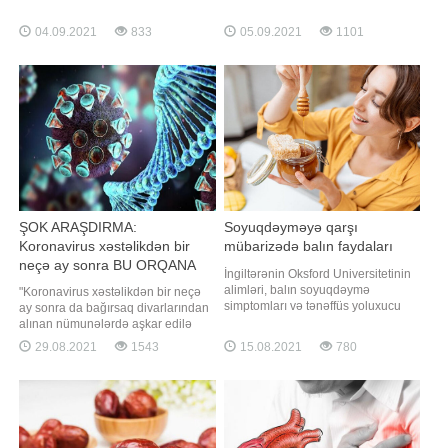
xəbər verir ki, bu barədə ABŞ-ın
araşdırması aparıb. 11 il boyu 468
Vaşinqton Universiteti Tibb
min 629 adamın qəhvə istehlakı ilə
04.09.2021
833
05.09.2021
1101
Fakültəsində aparılan araşdırmanın
sağlıq problemləri arasındakı əlaqə
nəticəsində qeyd olunub. Bildirilib
araşdırılıb. Nəticəsinə gəlinib ki,
ki, böyrək xəstəliyi riski koronavirus
qəhvə ürək xəstəliyi riskini
infeksiyasını
əhəmiyyətli ölçüdə azaldır.
Araşdırmay
ŞOK ARAŞDIRMA:
Soyuqdəyməyə qarşı
Koronavirus xəstəlikdən bir
mübarizədə balın faydaları
neçə ay sonra BU ORQANA
İngiltərənin Oksford Universitetinin
KEÇİR
alimləri, balın soyuqdəymə
"Koronavirus xəstəlikdən bir neçə
simptomları və tənəffüs yoluxucu
ay sonra da bağırsaq divarlarından
xəstəliklərlə mübarizədə,
alınan nümunələrdə aşkar edilə
antibiotiklərdən və həddindən artıq
bilər". Bu barədə Rospotrebnadzor
29.08.2021
1543
15.08.2021
780
dərmanlardan daha çox və daha
Mərkəzi Tədqiqat Epidemiologiya
faydalı ola biləcəyini göstərib.
İnstitutunun klinik və analitik işlər
Mütəxəssislər 1761 nəfərin iştirak
üzrə direktor müavini Natalya
etdiyi 14 araşdırmanı nəzərdən
Pşeniçnaya TASS-a məlumat verib.
keçirib. Balı
O qeyd edib ki, bəzi xəstələrd