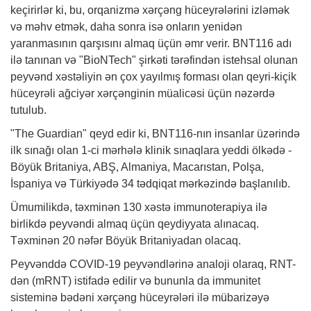
keçirirlər ki, bu, orqanizmə xərçəng hüceyrələrini izləmək
və məhv etmək, daha sonra isə onların yenidən
yaranmasının qarşısını almaq üçün əmr verir. BNT116 adı
ilə tanınan və "BioNTech" şirkəti tərəfindən istehsal olunan
peyvənd xəstəliyin ən çox yayılmış forması olan qeyri-kiçik
hüceyrəli ağciyər xərçənginin müalicəsi üçün nəzərdə
tutulub.
"The Guardian" qeyd edir ki, BNT116-nın insanlar üzərində
ilk sınağı olan 1-ci mərhələ klinik sınaqlara yeddi ölkədə -
Böyük Britaniya, ABŞ, Almaniya, Macarıstan, Polşa,
İspaniya və Türkiyədə 34 tədqiqat mərkəzində başlanılıb.
Ümumilikdə, təxminən 130 xəstə immunoterapiya ilə
birlikdə peyvəndi almaq üçün qeydiyyata alınacaq.
Təxminən 20 nəfər Böyük Britaniyadan olacaq.
Peyvənddə COVID-19 peyvəndlərinə analoji olaraq, RNT-
dən (mRNT) istifadə edilir və bununla da immunitet
sisteminə bədəni xərçəng hüceyrələri ilə mübarizəyə