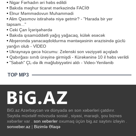
•
Nigar Fərhadın əri həbs edildi
•
Bakıda məşhur ticarət mərkəzində FACİƏ
•
Elnur Məmmədovun Muhammədi
•
Alim Qasımov istirahətə niyə getmir? - "Harada bir yer
tapsam..."
•
Ceki Çan İçərişəhərdə
•
Bakıda qısamüddətli yağış yağacaq, külək əsəcək
•
Abşeronda yanacaqdoldurma məntəqəsinin ərazisində güclü
yanğın olub - VİDEO
•
Ukraynaya gecə hücumu: Zelenski son vəziyyəti açıqladı
•
Qabırğası sınıb ürəyinə girmişdi - Kürəkəninə 10 il həbs verildi
•
"Sabah" ÇL-də ilk məğlubiyyətini aldı - Video-Yenilənib
TOP MP3
BiG.az Azərbaycan və dünyada ən son xəbərləri çatdırır.
Saytda müxtəlif mövzuda sosial , siyasi, maraqlı, şou biznes
xəbərlər var .
son xeberler
oxumaq üçün big.az saytını izləyin .
sonxeber.az
|
Bizimlə Əlaqə