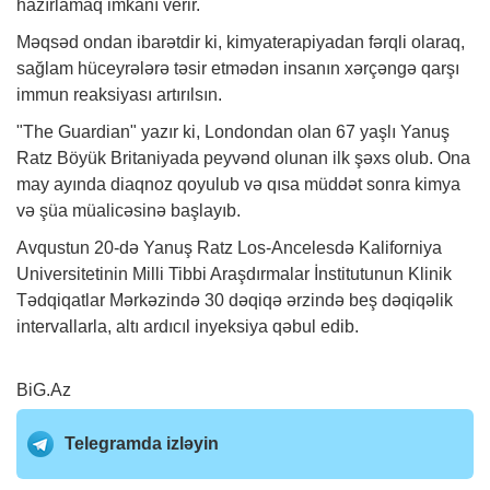
hazırlamaq imkanı verir.
Məqsəd ondan ibarətdir ki, kimyaterapiyadan fərqli olaraq,
sağlam hüceyrələrə təsir etmədən insanın xərçəngə qarşı
immun reaksiyası artırılsın.
"The Guardian" yazır ki, Londondan olan 67 yaşlı Yanuş
Ratz Böyük Britaniyada peyvənd olunan ilk şəxs olub. Ona
may ayında diaqnoz qoyulub və qısa müddət sonra kimya
və şüa müalicəsinə başlayıb.
Avqustun 20-də Yanuş Ratz Los-Ancelesdə Kaliforniya
Universitetinin Milli Tibbi Araşdırmalar İnstitutunun Klinik
Tədqiqatlar Mərkəzində 30 dəqiqə ərzində beş dəqiqəlik
intervallarla, altı ardıcıl inyeksiya qəbul edib.
BiG.Az
Telegramda izləyin