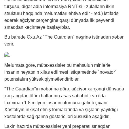
turşusu, digər adla informasiya RNT-si - zülalların ilkin
strukturu haqqında məlumatları ehtiva edir - red.) istifadə
edərək ağciyər xərçənginə qarşı dünyada ilk peyvəndi
sınaqdan keçirməyə başlayıblar.
Bu barədə Oxu.Az "The Guardian" nəşrinə istinadən
xəbər
verir.
Məlumata görə, mütəxəssislər bu məhsulun minlərlə
insanın həyatının xilas edilməsi istiqamətində "novator"
potensialını yüksək qiymətləndiriblər.
"The Guardian"ın xəbərinə görə, ağciyər xərçəngi dünyada
xərçəngdən ölüm hallarının əsas səbəbidir və ildə
təxminən 1.8 milyon insanın ölümünə gətirib çıxarır.
Xəstəliyin inkişaf etmiş formalarında və şişlərin yayıldığı
xəstələrdə sağ qalma göstəriciləri xüsusilə aşağıdır.
Lakin hazırda mütəxəssislər yeni preparatı sınaqdan