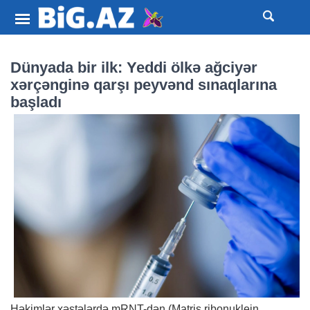
Dünyada bir ilk: Yeddi ölkə ağciyər
xərçənginə qarşı peyvənd sınaqlarına
başladı
Həkimlər xəstələrdə mRNT-dən (Matris ribonuklein