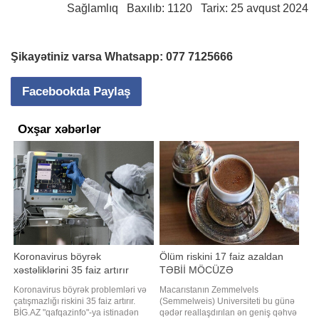
Sağlamlıq
Baxılıb: 1120 Tarix: 25 avqust 2024
Şikayətiniz varsa Whatsapp:
077 7125666
Facebookda Paylaş
Oxşar xəbərlər
Koronavirus böyrək
Ölüm riskini 17 faiz azaldan
xəstəliklərini 35 faiz artırır
TƏBİİ MÖCÜZƏ
Koronavirus böyrək problemləri və
Macarıstanın Zemmelvels
çatışmazlığı riskini 35 faiz artırır.
(Semmelweis) Universiteti bu günə
BİG.AZ "qafqazinfo"-ya istinadən
qədər reallaşdırılan ən geniş qəhvə