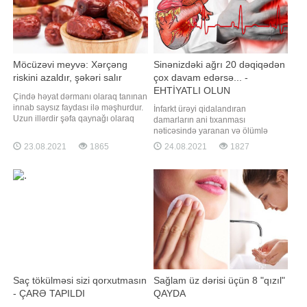
Möcüzəvi meyvə: Xərçəng
Sinənizdəki ağrı 20 dəqiqədən
riskini azaldır, şəkəri salır
çox davam edərsə... -
EHTİYATLI OLUN
Çində həyat dərmanı olaraq tanınan
innab saysız faydası ilə məşhurdur.
İnfarkt ürəyi qidalandıran
Uzun illərdir şəfa qaynağı olaraq
damarların ani tıxanması
tanınan bu meyvənin yeni faydası
nəticəsində yaranan və ölümlə
öyrənilib. -a istinadən xəbər verir ki,
nəticələnən ciddi bir təhlükədir. Bəs
23.08.2021
1865
24.08.2021
1827
innab yemək sizi bir çox
bu problem özünü hansı əlamətlərlə
xəstəliklərdən qoruyacaq. Tərkibi A
göstərir? Hansı hallar infarkt riskini
və C vitamini boldur. Ürək
artırır? . -a istinadən türkiyəli
sağlamlığı üçün xeyirlidir. Bağırsa
kardioloq Refik Erdimin bununla
bağlı fikirlərini təqdim edir. Soyuq və
küləkl
Saç tökülməsi sizi qorxutmasın
Sağlam üz dərisi üçün 8 "qızıl"
- ÇARƏ TAPILDI
QAYDA