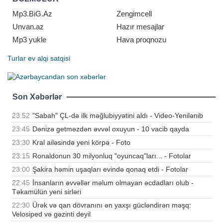
İsti su saç köklərin
Mp3.BiG.Az
Zengimcell
Unvan.az
Hazır mesajlar
Mp3 yukle
Hava proqnozu
Turlar
ev alqi satqisi
Son Xəbərlər
23:52
"Sabah" ÇL-də ilk məğlubiyyətini aldı - Video-Yenilənib
23:45
Dənizə getməzdən əvvəl oxuyun - 10 vacib qayda
23:30
Kral ailəsində yeni körpə - Foto
23:15
Ronaldonun 30 milyonluq "oyuncaq"ları... - Fotolar
23:00
Şakira həmin uşaqları evində qonaq etdi - Fotolar
22:45
İnsanların əvvəllər məlum olmayan əcdadları olub -
Təkamülün yeni sirləri
22:30
Ürək və qan dövranını ən yaxşı gücləndirən məşq:
Velosiped və gəzinti deyil