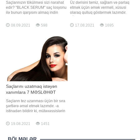
Saçlarınızın tökülməsi sizi narahat
Üz dərisini təmiz, sağlam və parlaq
edir? "BLACK SERUM" saç losyonu
etmək üçün əmək verməli, xüsusi
ilə bunun qarşısını almaq indin
olaraq qulluq göstərmək lazımdır.
daha rahatdır. - Saç tökülməsinin
BİG.AZ -a istinadən üz dərsini təmiz
qarşısını alır. - Yeni tüklər əmələ
edən 8 qızıl qaydanı təqdim edir:. 1
08.09.2021
598
17.08.2021
1695
gətirir. - Saçlar daha tez uzanır. -
- Günəş qoruyucu kremi evdən
Saçda kəpəyin qarşısını alır. - Saç
çıxmazdan əvvəl çəkin. Günəş
yağlığını aradan qaldırır. - Saç
kremi günəş yanığı, dəri xərçəngi və
tökülm
erkən qocalmağa qarşı dərini
qoruyur
Saçlarını uzatmaq istəyən
xanımlara 7 MƏSLƏHƏT
Saçların tez uzanması üçün bir sıra
şərtlərə əməl etmək lazımdır. -a
istinadən bildirir ki, mütəxəssislərin
verdiyi 7 məsləhəti gözardı etmək
olmaz:. 1. Saçların sürətlə uzanması
19.08.2021
1451
üçün tez-tez saçqıranları
təmizləmək lazımdır. 2. Saçlarınızı
çox isti və çox soyuq su ilə yumayın.
BÖLMƏLƏR