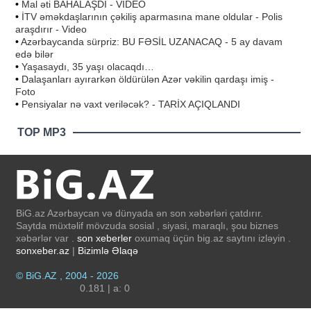
•
Mal əti BAHALAŞDI - VİDEO
•
İTV əməkdaşlarının çəkiliş aparmasına mane oldular - Polis
araşdırır - Video
•
Azərbaycanda sürpriz: BU FƏSİL UZANACAQ - 5 ay davam
edə bilər
•
Yaşasaydı, 35 yaşı olacaqdı…
•
Dalaşanları ayırarkən öldürülən Azər vəkilin qardaşı imiş -
Foto
•
Pensiyalar nə vaxt veriləcək? - TARİX AÇIQLANDI
TOP MP3
BiG.az Azərbaycan və dünyada ən son xəbərləri çatdırır.
Saytda müxtəlif mövzuda sosial , siyasi, maraqlı, şou biznes
xəbərlər var .
son xeberler
oxumaq üçün big.az saytını izləyin .
sonxeber.az
|
Bizimlə Əlaqə
© BiG.AZ , 2004 - 2026
0.181 | a: 0