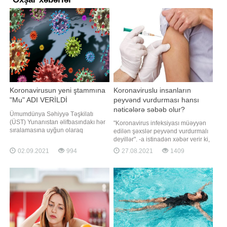
Koronavirusun yeni ştammına
Koronaviruslu insanların
"Mu" ADI VERİLDİ
peyvənd vurdurması hansı
nəticələrə səbəb olur?
Ümumdünya Səhiyyə Təşkilatı
(ÜST) Yunanıstan əlifbasındakı hər
"Koronavirus infeksiyası müəyyən
sıralamasına uyğun olaraq
edilən şəxslər peyvənd vurdurmalı
Dominikan Respublikasında rast
deyillər". -a istinadən xəbər verir ki,
gəlinən koronavirusun yeni
bu barədə biologiya elmlər doktoru,
02.09.2021
994
27.08.2021
1409
ştammını (B.1.621) "Mu" adlandırıb.
Corc Meyson Universitetinin Sistem
APA-ya istinadən xəbər verir ki, bu
Biologiyası Məktəbinin professoru
barədə ölkənin Səhiyyə Nazirliyi
Ança Baranova "Sputnik" radiosuna
məlumat yayıb. May ayından
açıqlamasında deyib. Həmçinin,
etibarən Domikanı
nəzər