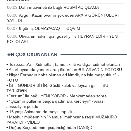
00:09
Dəfn müavinəti ilə bağlı RƏSMİ AÇIQLAMA
00:08
Aygün Kazımovanın şok edən ARXİV GÖRÜNTÜLƏRİ
YAYILDI
00:07
8 gün iş OLMAYACAQ - TƏQVİM
00:06
Ülviranın həkim qızı gözəlliyi ilə HEYRAN EDİR - YENİ
FOTOLARI
ƏN ÇOX OXUNANLAR
•
Tezbazar.Az - Xidmətlər, təmir, tikinti və digər xidmət elanları
•
Azərbaycanda yandırılaraq öldürülən ƏR-ARVADIN FOTOSU
•
Nigar Fərhadın həbs olunan əri kimdir, nə işlə məşğuldur? -
FOTO
•
İSTİ GÜNLƏR BİTİR: Güclü külək və leysan gəlir - BU
TARİXDƏN
•
"Arzum" ilə bağlı YENİ XƏBƏR - Məhkəmədən sonra…
•
"Qızımın pullarını başqa qadınlara xərcləyir" - Anası
səssizliyini pozdu
•
16 yaşlı Asimanın da meyiti tapıldı
•
Məşhur müğənninin "Namus" mahnısına rəqsi MÜZAKİRƏ
YARATDI - VİDEO
•
Doğuş Xoşqədəmin qısqanclığından DANIŞDI