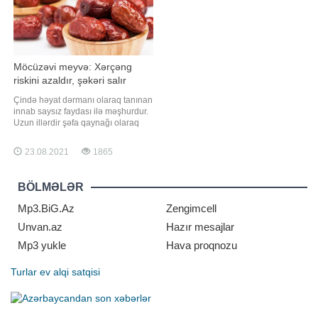
Möcüzəvi meyvə: Xərçəng
riskini azaldır, şəkəri salır
Çində həyat dərmanı olaraq tanınan
innab saysız faydası ilə məşhurdur.
Uzun illərdir şəfa qaynağı olaraq
tanınan bu meyvənin yeni faydası
öyrənilib. -a istinadən xəbər verir ki,
23.08.2021
1865
innab yemək sizi bir çox
xəstəliklərdən qoruyacaq. Tərkibi A
və C vitamini boldur. Ürək
BÖLMƏLƏR
sağlamlığı üçün xeyirlidir. Bağırsa
Mp3.BiG.Az
Zengimcell
Unvan.az
Hazır mesajlar
Mp3 yukle
Hava proqnozu
Turlar
ev alqi satqisi