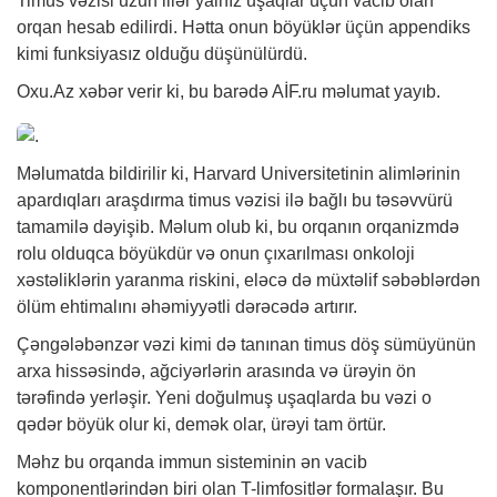
Timus vəzisi uzun illər yalnız uşaqlar üçün vacib olan
orqan hesab edilirdi. Hətta onun böyüklər üçün appendiks
kimi funksiyasız olduğu düşünülürdü.
Oxu.Az
xəbər
verir ki, bu barədə AİF.ru məlumat yayıb.
Məlumatda bildirilir ki, Harvard Universitetinin alimlərinin
apardıqları araşdırma timus vəzisi ilə bağlı bu təsəvvürü
tamamilə dəyişib. Məlum olub ki, bu orqanın orqanizmdə
rolu olduqca böyükdür və onun çıxarılması onkoloji
xəstəliklərin yaranma riskini, eləcə də müxtəlif səbəblərdən
ölüm ehtimalını əhəmiyyətli dərəcədə artırır.
Çəngələbənzər vəzi kimi də tanınan timus döş sümüyünün
arxa hissəsində, ağciyərlərin arasında və ürəyin ön
tərəfində yerləşir. Yeni doğulmuş uşaqlarda bu vəzi o
qədər böyük olur ki, demək olar, ürəyi tam örtür.
Məhz bu orqanda immun sisteminin ən vacib
komponentlərindən biri olan T-limfositlər formalaşır. Bu