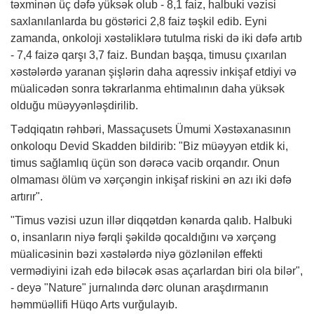
təxminən üç dəfə yüksək olub - 8,1 faiz, halbuki vəzisi
saxlanılanlarda bu göstərici 2,8 faiz təşkil edib. Eyni
zamanda, onkoloji xəstəliklərə tutulma riski də iki dəfə artıb
- 7,4 faizə qarşı 3,7 faiz. Bundan başqa, timusu çıxarılan
xəstələrdə yaranan şişlərin daha aqressiv inkişaf etdiyi və
müalicədən sonra təkrarlanma ehtimalının daha yüksək
olduğu müəyyənləşdirilib.
Tədqiqatın rəhbəri, Massaçusets Ümumi Xəstəxanasının
onkoloqu Devid Skadden bildirib: "Biz müəyyən etdik ki,
timus sağlamlıq üçün son dərəcə vacib orqandır. Onun
olmaması ölüm və xərçəngin inkişaf riskini ən azı iki dəfə
artırır".
"Timus vəzisi uzun illər diqqətdən kənarda qalıb. Halbuki
o, insanların niyə fərqli şəkildə qocaldığını və xərçəng
müalicəsinin bəzi xəstələrdə niyə gözlənilən effekti
vermədiyini izah edə biləcək əsas açarlardan biri ola bilər",
- deyə "Nature" jurnalında dərc olunan araşdırmanın
həmmüəllifi Hüqo Arts vurğulayıb.