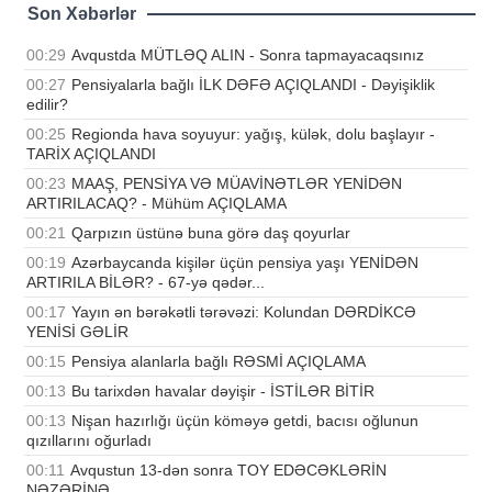
Son Xəbərlər
00:29
Avqustda MÜTLƏQ ALIN - Sonra tapmayacaqsınız
00:27
Pensiyalarla bağlı İLK DƏFƏ AÇIQLANDI - Dəyişiklik
edilir?
00:25
Regionda hava soyuyur: yağış, külək, dolu başlayır -
TARİX AÇIQLANDI
00:23
MAAŞ, PENSİYA VƏ MÜAVİNƏTLƏR YENİDƏN
ARTIRILACAQ? - Mühüm AÇIQLAMA
00:21
Qarpızın üstünə buna görə daş qoyurlar
00:19
Azərbaycanda kişilər üçün pensiya yaşı YENİDƏN
ARTIRILA BİLƏR? - 67-yə qədər...
00:17
Yayın ən bərəkətli tərəvəzi: Kolundan DƏRDİKCƏ
YENİSİ GƏLİR
00:15
Pensiya alanlarla bağlı RƏSMİ AÇIQLAMA
00:13
Bu tarixdən havalar dəyişir - İSTİLƏR BİTİR
00:13
Nişan hazırlığı üçün köməyə getdi, bacısı oğlunun
qızıllarını oğurladı
00:11
Avqustun 13-dən sonra TOY EDƏCƏKLƏRİN
NƏZƏRİNƏ