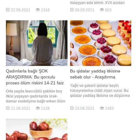
xəstəliklər üzrə mütəxəssis Bülənt
müəyyən edə bilmir. XVII əsrdən
Ərtoğrul deyib. O bildirib ki, bu
tibbə bəlli olan Miasteniya ("əzələ
22.08.2021
1318
08.09.2021
863
nəticəyə mövcud elmi məlumatlar
zəifliyi" anlamını verir) xəstəliyi də
əsasında gəlnib: "2 dozada
bu siyahıya aiddir. Miasteniya -
"Pfizer"in effektivliyi bir qədər aşağı
immunitetin pozulması nəticəsində
baş qaldıran klassik autoimmun
əsəb-əzələ xəstəliyidir
Qadınlarla bağlı ŞOK
Bu qidalar yaddaş itkisinə
ARAŞDIRMA: Bu qorxulu
səbəb olur - Araşdırma
proses ölüm riskini 14-21 faiz
Yağlı və şəkərli qidalar beyin
artırır
hüceyrələrinə ciddi ziyan vurur. Bu
Orta yaşda təəccüblü şəkildə boy
qidalar yaddaş itkisinə və düşünmə
itkisi yaşayan qadınlarda ürək-
qabiliyyətində zəifliyə səbəb olur. -a
damar xəstəliyinə bağlı erkən ölüm
istinadən xəbər verir ki,
ehtimalının arta biləcəyi
21.08.2021
1128
23.08.2021
1483
mütəxəssislər bu barədə xüsusi
xəbərdarlığı edilib. "British Medical
xəbərdarlıq ediblər. Qidalanmanın
Journal"da dərc olunan elmi
sağlam olmaması birbaşa nevroloji
məqalədə qadınlarda orta yaşda
təsirlərlə də özünü göstərir. Beyi
boy itkisi ürək-damar narahatlığına
bağlı erkən ölüm riskinin yüksəlməs