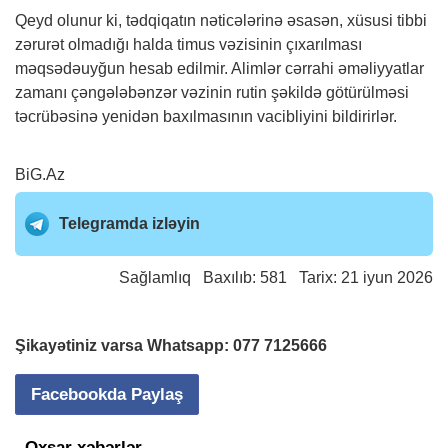
Qeyd olunur ki, tədqiqatın nəticələrinə əsasən, xüsusi tibbi
zərurət olmadığı halda timus vəzisinin çıxarılması
məqsədəuyğun hesab edilmir. Alimlər cərrahi əməliyyatlar
zamanı çəngələbənzər vəzinin rutin şəkildə götürülməsi
təcrübəsinə yenidən baxılmasının vacibliyini bildirirlər.
BiG.Az
Telegramda izləyin
Sağlamlıq
Baxılıb: 581 Tarix: 21 iyun 2026
Şikayətiniz varsa Whatsapp:
077 7125666
Facebookda Paylaş
Oxşar xəbərlər