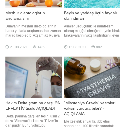
Məşhur dieotoloqların
Beyin və yaddaş üçün faydalı
arıqlama sirri
olan idman
Dünyanın məşhur dietoloqlarının
Alimlər üzgüçülük ilə müntəzəm
hansı yollarla arıqlaması hər zaman
olaraq məşğul olmağın beynin idrak
maraq kəsb edib. Axşam.az Rusiya
funksiyalarını yaxşılaşdırdığını, eyni
mətbuatına istinadən məşhur
zamanda beyində yeni sinir
dietoloqların arıqlama üsulunu
əlaqələrini yaratdığını bildirir. Mardi
21.08.2021
1439
15.08.2021
882
təqdim edir:. Ekspert-dietoloq Yuliya
Hardin-Baylor Universitetinin
Çexoninadan möhtəşəm pəhriz.
nevrologiya kafedrasının professoru
Doğru səhər yeməyi - 5 kq. arıqladır.
Cena Metyu qeyd edir ki, belə bir
"Sağlam bəslənməyə çalışıram.
aerob (nisbətən aşağı intensivlikdə
Amm
Həkim Delta ştamına qarşı ƏN
"Miasteniya Gravis" xəstələri
EFFEKTİV üsulu AÇIQLADI
vaksin vurdura bilər? -
AÇIQLAMA
Delta ştamına qarşı ən təsirli üsul 2
doza "Sinovac"la 1 doza "Pfizer"in
Elə xəstəliklər var ki, tibb elmi
qarışığıdır. Bunu yoluxucu
səbəblərini 100 illərdir, sonadək