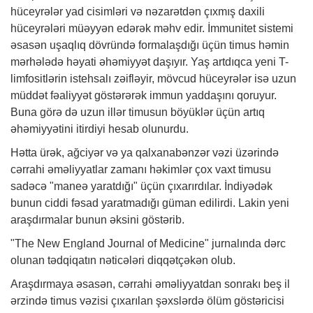
hüceyrələr yad cisimləri və nəzarətdən çıxmış daxili
hüceyrələri müəyyən edərək məhv edir. İmmunitet sistemi
əsasən uşaqlıq dövründə formalaşdığı üçün timus həmin
mərhələdə həyati əhəmiyyət daşıyır. Yaş artdıqca yeni T-
limfositlərin istehsalı zəifləyir, mövcud hüceyrələr isə uzun
müddət fəaliyyət göstərərək immun yaddaşını qoruyur.
Buna görə də uzun illər timusun böyüklər üçün artıq
əhəmiyyətini itirdiyi hesab olunurdu.
Hətta ürək, ağciyər və ya qalxanabənzər vəzi üzərində
cərrahi əməliyyatlar zamanı həkimlər çox vaxt timusu
sadəcə "maneə yaratdığı" üçün çıxarırdılar. İndiyədək
bunun ciddi fəsad yaratmadığı güman edilirdi. Lakin yeni
araşdırmalar bunun əksini göstərib.
"The New England Journal of Medicine" jurnalında dərc
olunan tədqiqatın nəticələri diqqətçəkən olub.
Araşdırmaya əsasən, cərrahi əməliyyatdan sonrakı beş il
ərzində timus vəzisi çıxarılan şəxslərdə ölüm göstəricisi