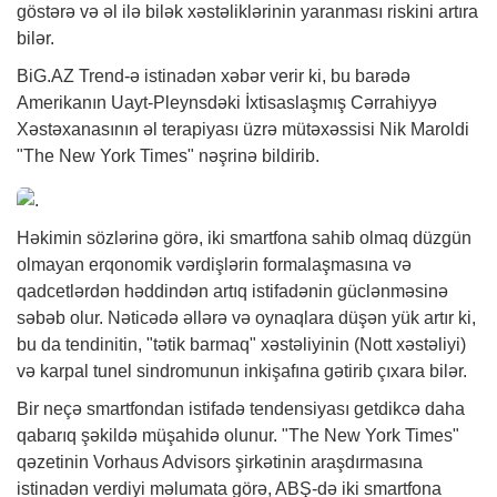
göstərə və əl ilə bilək xəstəliklərinin yaranması riskini artıra
bilər.
BiG.AZ
Trend-ə istinadən
xəbər
verir ki, bu barədə
Amerikanın Uayt-Pleynsdəki İxtisaslaşmış Cərrahiyyə
Xəstəxanasının əl terapiyası üzrə mütəxəssisi Nik Maroldi
"The New York Times" nəşrinə bildirib.
Həkimin
sözlərinə görə, iki smartfona sahib olmaq düzgün
olmayan erqonomik vərdişlərin formalaşmasına və
qadcetlərdən həddindən artıq istifadənin güclənməsinə
səbəb olur. Nəticədə əllərə və oynaqlara düşən yük artır ki,
bu da tendinitin, "tətik barmaq" xəstəliyinin (Nott xəstəliyi)
və karpal tunel sindromunun inkişafına gətirib çıxara bilər.
Bir neçə smartfondan istifadə tendensiyası getdikcə daha
qabarıq şəkildə müşahidə olunur. "The New York Times"
qəzetinin Vorhaus Advisors şirkətinin araşdırmasına
istinadən verdiyi məlumata görə, ABŞ-də iki smartfona