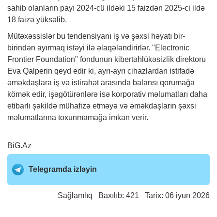
sahib olanların payı 2024-cü ildəki 15 faizdən 2025-ci ildə
18 faizə yüksəlib.
Mütəxəssislər bu tendensiyanı iş və şəxsi həyatı bir-
birindən ayırmaq istəyi ilə əlaqələndirirlər. "Electronic
Frontier Foundation" fondunun kibertəhlükəsizlik direktoru
Eva Qalperin qeyd edir ki, ayrı-ayrı cihazlardan istifadə
əməkdaşlara iş və istirahət arasında balansı qorumağa
kömək edir, işəgötürənlərə isə korporativ məlumatları daha
etibarlı şəkildə mühafizə etməyə və əməkdaşların şəxsi
məlumatlarına toxunmamağa imkan verir.
BiG.Az
Telegramda izləyin
Sağlamlıq
Baxılıb: 421 Tarix: 06 iyun 2026