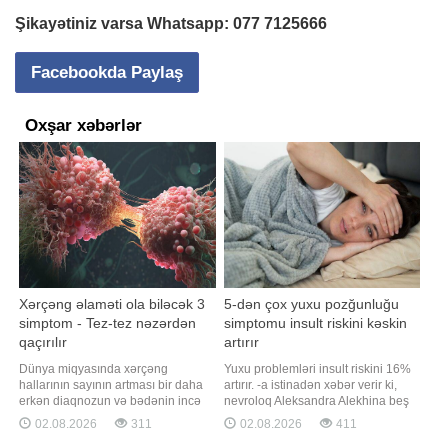
Şikayətiniz varsa Whatsapp:
077 7125666
Facebookda Paylaş
Oxşar xəbərlər
Xərçəng əlaməti ola biləcək 3
5-dən çox yuxu pozğunluğu
simptom - Tez-tez nəzərdən
simptomu insult riskini kəskin
qaçırılır
artırır
Dünya miqyasında xərçəng
Yuxu problemləri insult riskini 16%
hallarının sayının artması bir daha
artırır. -a istinadən xəbər verir ki,
erkən diaqnozun və bədənin incə
nevroloq Aleksandra Alekhina beş
xəbərdarlıq əlamətlərinin düzgün
və ya daha çox yuxu pozğunluğu
02.08.2026
311
02.08.2026
411
şərh edilməsinin vacibliyini
simptomundan əziyyət çəkən