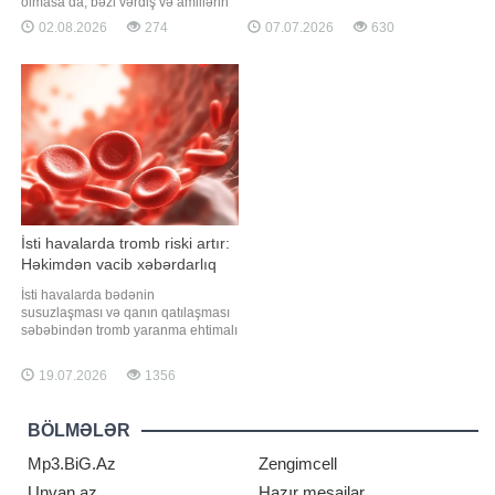
olan şəxslər üçün ciddi təhlükə
olmasa da, bəzi vərdiş və amillərin
yarada bilər". "Qafqazinfo" xəbər
həyat müddətinə ciddi təsir
02.08.2026
274
07.07.2026
630
verir ki, bu sözləri diyetoloq Olqa
göstərdiyini göstərən elmi
Yamilova deyib. Mütəxəssis qeyd
statistikalar mövcuddur. BİG.AZ -a
edib ki, qarpız güclü sidikqovucu
istinadən xəbər verir ki, bu barədə
təsirə mali
rusiyalı terapevt Kristina Radina -ya
açıqlamasında danışıb. Həkimin
sözlərin
İsti havalarda tromb riski artır:
Həkimdən vacib xəbərdarlıq
İsti havalarda bədənin
susuzlaşması və qanın qatılaşması
səbəbindən tromb yaranma ehtimalı
arta bilər. xəbər verir ki, bu barədə
rusiyalı həkim-terapevt Tatyana
19.07.2026
1356
Vinoqradova RT-yə müsahibəsində
bildirib. Mütəxəssisin sözlərinə
görə, tromb damar daxilində
BÖLMƏLƏR
yaranan və qan dövranını qismən
və ya tamamil
Mp3.BiG.Az
Zengimcell
Unvan.az
Hazır mesajlar