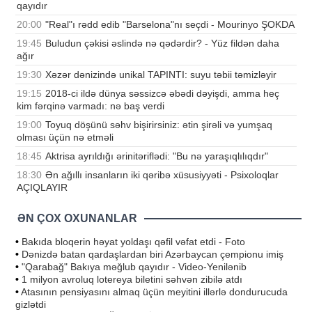
qayıdır
20:00
"Real"ı rədd edib "Barselona"nı seçdi - Mourinyo ŞOKDA
19:45
Buludun çəkisi əslində nə qədərdir? - Yüz fildən daha
ağır
19:30
Xəzər dənizində unikal TAPINTI: suyu təbii təmizləyir
19:15
2018-ci ildə dünya səssizcə əbədi dəyişdi, amma heç
kim fərqinə varmadı: nə baş verdi
19:00
Toyuq döşünü səhv bişirirsiniz: ətin şirəli və yumşaq
olması üçün nə etməli
18:45
Aktrisa ayrıldığı ərinitəriflədi: "Bu nə yaraşıqlılıqdır"
18:30
Ən ağıllı insanların iki qəribə xüsusiyyəti - Psixoloqlar
AÇIQLAYIR
ƏN ÇOX OXUNANLAR
•
Bakıda bloqerin həyat yoldaşı qəfil vəfat etdi - Foto
•
Dənizdə batan qardaşlardan biri Azərbaycan çempionu imiş
•
"Qarabağ" Bakıya məğlub qayıdır - Video-Yenilənib
•
1 milyon avroluq lotereya biletini səhvən zibilə atdı
•
Atasının pensiyasını almaq üçün meyitini illərlə dondurucuda
gizlətdi