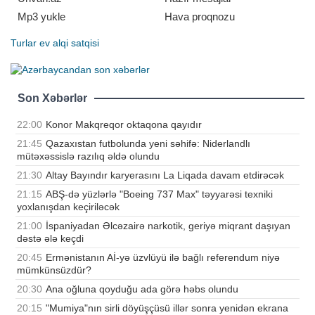
Mp3 yukle
Hava proqnozu
Turlar
ev alqi satqisi
Son Xəbərlər
22:00
Konor Makqreqor oktaqona qayıdır
21:45
Qazaxıstan futbolunda yeni səhifə: Niderlandlı
mütəxəssislə razılıq əldə olundu
21:30
Altay Bayındır karyerasını La Liqada davam etdirəcək
21:15
ABŞ-də yüzlərlə "Boeing 737 Max" təyyarəsi texniki
yoxlanışdan keçiriləcək
21:00
İspaniyadan Əlcəzairə narkotik, geriyə miqrant daşıyan
dəstə ələ keçdi
20:45
Ermənistanın Aİ-yə üzvlüyü ilə bağlı referendum niyə
mümkünsüzdür?
20:30
Ana oğluna qoyduğu ada görə həbs olundu
20:15
"Mumiya"nın sirli döyüşçüsü illər sonra yenidən ekrana