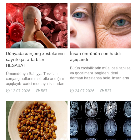
vurğulayır. Məşhur inancın əksinə
insanlarda insult riskinin ikiqat
olaraq, xərçəng növləri həmişə ağır
artdığını deyib. O qeyd edib ki, insult
simptomlarla qəfildən ortaya çıxmır.
ciddi və həyati təhlükə yaradan
Alimlər vurğulayırlar ki, bədəndə
təcili vəziyyətdir:. "Bu
həftələrl
Dünyada xərçəng xəstələrinin
İnsan ömrünün son həddi
sayı ikiqat arta bilər -
açıqlandı
HESABAT
Bütün xəstəliklərin müalicəsi tapılsa
və qocalmanı ləngidən ideal
Ümumdünya Səhiyyə Təşkilatı
dərman hazırlansa belə, insanların
xərçəng hallarının sürətlə artdığını
əbədi yaşaması mümkün
açıqlayıb. xarici mediaya istinadən
olmayacaq. "Qafqazinfo"nun
bildirir ki, yeni qlobal hesabata
12.07.2026
587
24.07.2026
527
məlumatına görə, rusiyalı alimlərin
görə, profilaktika, erkən aşkarlama
yeni araşdırması göstərir ki,
və müalicə yaxşılaşdırılmadıqda,
hüceyrələrdə zamanla yığılan
2050-ci ilə qədər yeni xərçəng
təsadüfi DNT mutasiyaları insan
hallarının illik sayı təxminən 35
ömrü üçün aşılmas
milyona çata bilər. Hesabatda qey