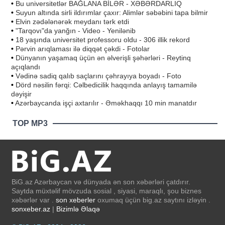
•
Bu universitetlər BAĞLANA BİLƏR - XƏBƏRDARLIQ
•
Suyun altında sirli ildırımlar çaxır: Alimlər səbəbini tapa bilmir
•
Elvin zədələnərək meydanı tərk etdi
•
"Tarqovı"da yanğın - Video - Yenilənib
•
18 yaşında universitet professoru oldu - 306 illik rekord
•
Pərvin arıqlaması ilə diqqət çəkdi - Fotolar
•
Dünyanın yaşamaq üçün ən əlverişli şəhərləri - Reytinq
açıqlandı
•
Vədinə sadiq qalıb saçlarını çəhrayıya boyadı - Foto
•
Dörd nəsilin fərqi: Cəlbedicilik haqqında anlayış tamamilə
dəyişir
•
Azərbaycanda işçi axtarılır - Əməkhaqqı 10 min manatdır
TOP MP3
BiG.az Azərbaycan və dünyada ən son xəbərləri çatdırır.
Saytda müxtəlif mövzuda sosial , siyasi, maraqlı, şou biznes
xəbərlər var .
son xeberler
oxumaq üçün big.az saytını izləyin .
sonxeber.az
|
Bizimlə Əlaqə