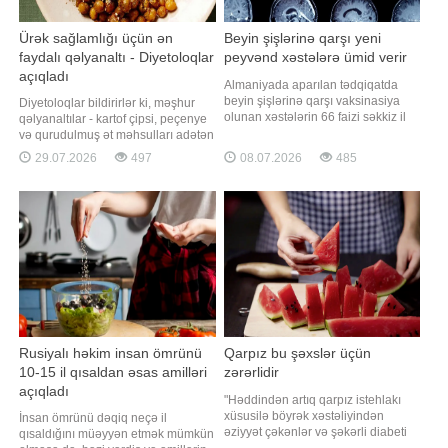
Ürək sağlamlığı üçün ən
Beyin şişlərinə qarşı yeni
faydalı qəlyanaltı - Diyetoloqlar
peyvənd xəstələrə ümid verir
açıqladı
Almaniyada aparılan tədqiqatda
beyin şişlərinə qarşı vaksinasiya
Diyetoloqlar bildirirlər ki, məşhur
olunan xəstələrin 66 faizi səkkiz il
qəlyanaltılar - kartof çipsi, peçenye
sonra sağ qalıb. Peyvəndin
və qurudulmuş ət məhsulları adətən
məqsədi şişin təkrar yaranmasının
yüksək miqdarda natrium və
29.07.2026
497
08.07.2026
485
qarşısını almaqdır. Beyin şişlərinin
doymuş yağ ehtiva etdiyindən ürək
müalicəsi çətindir, çünki onların
sağlamlığı üçün əlverişli seçim
əməliyyatla tam götürülməsi çox
sayılmır. Qaynarinfo xəbər verir ki,
nadir hallarda mümkün olur.
"Martha Stewart" portalının
Xəstələr
yazdığına görə, ürək üçü
Rusiyalı həkim insan ömrünü
Qarpız bu şəxslər üçün
10-15 il qısaldan əsas amilləri
zərərlidir
açıqladı
"Həddindən artıq qarpız istehlakı
xüsusilə böyrək xəstəliyindən
İnsan ömrünü dəqiq neçə il
əziyyət çəkənlər və şəkərli diabeti
qısaldığını müəyyən etmək mümkün