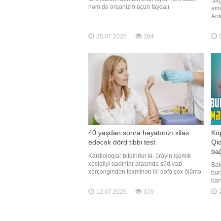
Sağ
həm də orqanizm üçün faydalı
ami
xüsusiyyətləri ilə seçilir. Axşam.az xəbər
Ant
verir ki, tərkibinin böyük hissəsi sudan
ras
ibarət olan xiyar bədənin su balansını
hüc
25.07.2026
284
0
qorumağa kömək edir. Xüsusilə isti
xron
havalarda susuzluğun qarşısını almaq
sal
üçün idea
"Ve
40 yaşdan sonra həyatınızı xilas
Köp
edəcək dörd tibbi test
Qi
bağ
Kardioloqlar bildirirlər ki, ürəyin işemik
xəstəliyi qadınlar arasında süd vəzi
Bak
xərçəngindən təxminən iki dəfə çox ölümə
bur
səbəb olur. xarici mediaya istinadən xəbər
bar
verir ki, buna baxmayaraq, bir çox qadın ilk
han
12.07.2026
379
2
xəbərdaredici əlamətləri ya görməzlikdən
Uzu
gəlir, ya da onları adi yorğunluqla
Qid
əlaqələndirir
nec
xəst