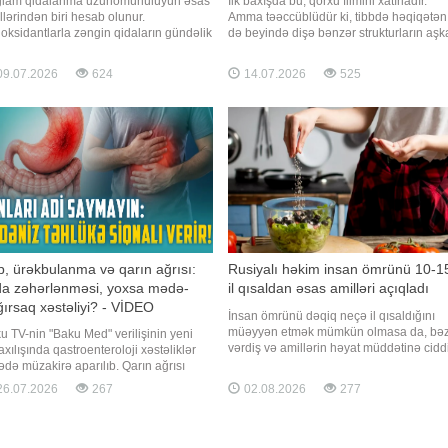
lam qidalanma uzunömürlülüyün əsas
İlk baxışda bu, qorxu filmini xatırladır.
llərindən biri hesab olunur.
Amma təəccüblüdür ki, tibbdə həqiqətən
ioksidantlarla zəngin qidaların gündəlik
də beyində dişə bənzər strukturların aşk
iona daxil edilməsi iltihabı azaltmağa,
edildiyi çox nadir hallar təsvir olunub.
eyrələri zədələnmədən qorumağa və
BİG.AZ -a istinadən xəbər verir ki, əslind
9.07.2026
624
14.07.2026
525
iki xəstəliklərin inkişaf riskini aşağı
beyin özü diş yaratmır. Bunun səbəbi
mağa kömək edə bilər. Qaynarinfo
adətən teratoma adlanan çox nadir bir şi
rywell Health"
növüdür. Teratomala
, ürəkbulanma və qarın ağrısı:
Rusiyalı həkim insan ömrünü 10-1
da zəhərlənməsi, yoxsa mədə-
il qısaldan əsas amilləri açıqladı
ırsaq xəstəliyi? - VİDEO
İnsan ömrünü dəqiq neçə il qısaldığını
müəyyən etmək mümkün olmasa da, bəz
u TV-nin "Baku Med" verilişinin yeni
vərdiş və amillərin həyat müddətinə cidd
axılışında qastroenteroloji xəstəliklər
təsir göstərdiyini göstərən elmi statistikal
ədə müzakirə aparılıb. Qarın ağrısı
mövcuddur. BİG.AZ -a istinadən xəbər ve
sı hallarda xəstəlik əlaməti sayılır?.
6.07.2026
267
02.08.2026
277
ki, bu barədə rusiyalı terapevt Kristina
nmüddətli qəbizliyin səbəbləri nədir?.
Radina -ya açıqlamasında danışıb.
a zəhərlənməsi ilə həzm xəstəlikləri
Həkimin sözlərin
ə fərqlənir?. Helikobakter pilori hansı
əliklər