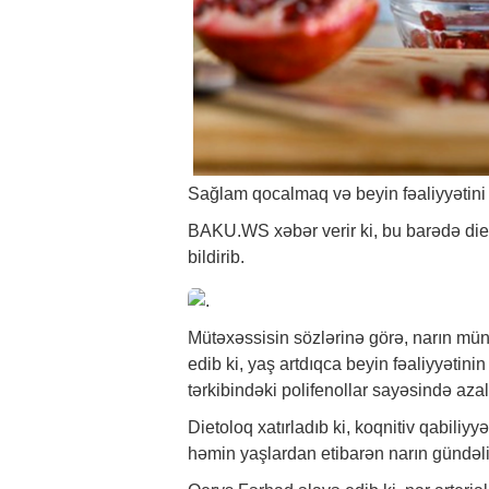
Sağlam qocalmaq və beyin fəaliyyətini 
BAKU.WS
xəbər
verir ki, bu barədə d
bildirib.
Mütəxəssisin sözlərinə görə, narın mün
edib ki, yaş artdıqca beyin fəaliyyətini
tərkibindəki polifenollar sayəsində azalı
Dietoloq xatırladıb ki, koqnitiv qabiliy
həmin yaşlardan etibarən narın gündəl