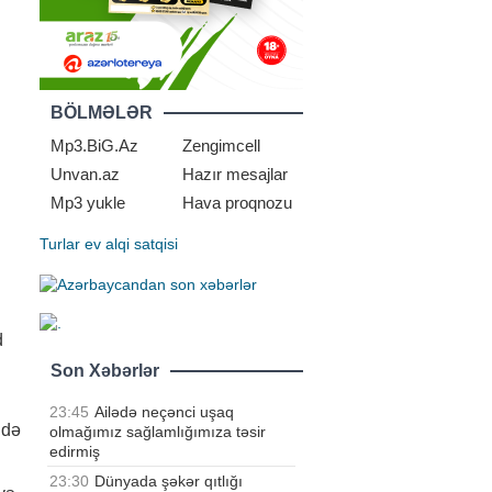
BÖLMƏLƏR
Mp3.BiG.Az
Zengimcell
Unvan.az
Hazır mesajlar
Mp3 yukle
Hava proqnozu
Turlar
ev alqi satqisi
d
Son Xəbərlər
23:45
Ailədə neçənci uşaq
 də
olmağımız sağlamlığımıza təsir
edirmiş
23:30
Dünyada şəkər qıtlığı