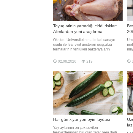
Toyuq ətinin yaratdığı ciddi risklər:
Bey
Alimlərdən yeni araşdırma
205
Oksford Universitetinin alimləri sənaye
Ümu
üsulu ilə fəaliyyət göstərən quşçuluq
məl
fermalarının təhlükəli bakteriyaların
mil
yayılması baxımından ciddi risk daşıya
əzi
biləcəyini bildiriblər. xəbər verir ki,
əla
02.08.2026
219
3
araşdırma zamanı son 45 il ərzində 30
139
ölkədən toplanmış minlərlə genetik
Qay
nümunə təhlil edilib. Nəticələr
yal
Hər gün xiyar yeməyin faydası
Uz
laz
Yay aylarının ən çox sevilən
tərəvəzlərindən biri olan xiyar həm dadı,