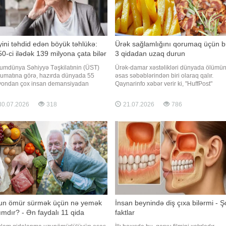
ini təhdid edən böyük təhlükə:
Ürək sağlamlığını qorumaq üçün 
0-ci ilədək 139 milyona çata bilər
3 qidadan uzaq durun
mdünya Səhiyyə Təşkilatınin (ÜST)
Ürək-damar xəstəlikləri dünyada ölümü
umatına görə, hazırda dünyada 55
əsas səbəblərindən biri olaraq qalır.
yondan çox insan demansiyadan
Qaynarinfo xəbər verir ki, "HuffPost"
yyət çəkir. Əhalinin yaşlanması ilə
nəşrinin məlumatına görə, kardioloqlar 
qədar bu göstəricinin 2050-ci ilədək
dietoloqlar ürək sağlamlığını qorumaq
0.07.2026
318
21.07.2026
786
 milyona yüksələcəyi proqnozlaşdırılır.
üçün qidalanmada ediləcək bir neçə sa
narinfo xəbər verir ki, demansiya
dəyişikliyin böyük fayda verə biləcəyini
nız unutqanlıqla məhdudlaşmır. B
bildirirlər. Mütəxəssisləri
un ömür sürmək üçün nə yemək
İnsan beynində diş çıxa bilərmi - Ş
ımdır? - Ən faydalı 11 qida
faktlar