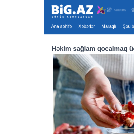
Valyuta
Ana səhifə
Xəbərlər
Maraqlı
Şou b
Həkim sağlam qocalmaq üç