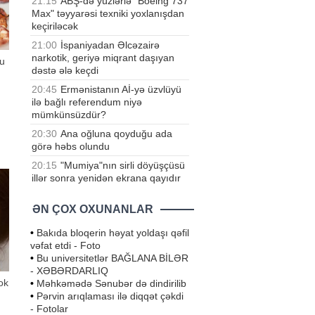
21:15
ABŞ-də yüzlərlə "Boeing 737
Max" təyyarəsi texniki yoxlanışdan
keçiriləcək
21:00
İspaniyadan Əlcəzairə
narkotik, geriyə miqrant daşıyan
bu
dəstə ələ keçdi
20:45
Ermənistanın Aİ-yə üzvlüyü
n
ilə bağlı referendum niyə
mümkünsüzdür?
və
20:30
Ana oğluna qoyduğu ada
görə həbs olundu
də
20:15
"Mumiya"nın sirli döyüşçüsü
illər sonra yenidən ekrana qayıdır
ƏN ÇOX OXUNANLAR
•
Bakıda bloqerin həyat yoldaşı qəfil
vəfat etdi - Foto
•
Bu universitetlər BAĞLANA BİLƏR
- XƏBƏRDARLIQ
ok
•
Məhkəmədə Sənubər də dindirilib
•
Pərvin arıqlaması ilə diqqət çəkdi
- Fotolar