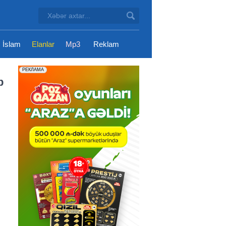
İslam
Elanlar
Mp3
Reklam
b