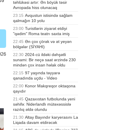
 və
təhlükəsi artır: Ən böyük təsir
Avropada hiss olunacaq
23:15
Avqustun istisində sağlam
qalmağın 10 yolu
23:00
Turistlərin ziyarət etdiyi
"qədim" Roma teatrı saxta imiş
22:45
Ən çox çörək və ət yeyən
bölgələr (SİYAHI)
026
22:30
2024-cü ildəki dəhşətli
sunami: Bir neçə saat ərzində 230
mindən çox insan həlak oldu
22:15
97 yaşında təyyarə
qanadında uçdu - Video
22:00
Konor Makqreqor oktaqona
qayıdır
21:45
Qazaxıstan futbolunda yeni
səhifə: Niderlandlı mütəxəssislə
razılıq əldə olundu
21:30
Altay Bayındır karyerasını La
Liqada davam etdirəcək