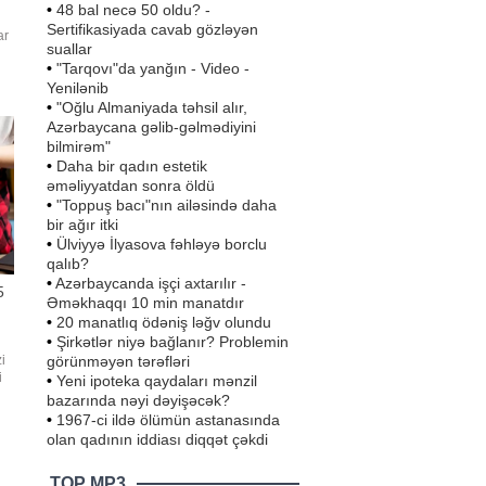
•
48 bal necə 50 oldu? -
Sertifikasiyada cavab gözləyən
ar
suallar
•
"Tarqovı"da yanğın - Video -
ə,
Yenilənib
ş
•
"Oğlu Almaniyada təhsil alır,
Azərbaycana gəlib-gəlmədiyini
bilmirəm"
•
Daha bir qadın estetik
əməliyyatdan sonra öldü
•
"Toppuş bacı"nın ailəsində daha
bir ağır itki
•
Ülviyyə İlyasova fəhləyə borclu
qalıb?
•
Azərbaycanda işçi axtarılır -
5
Əməkhaqqı 10 min manatdır
•
20 manatlıq ödəniş ləğv olundu
•
Şirkətlər niyə bağlanır? Problemin
görünməyən tərəfləri
i
i
•
Yeni ipoteka qaydaları mənzil
ar
bazarında nəyi dəyişəcək?
rir
•
1967-ci ildə ölümün astanasında
olan qadının iddiası diqqət çəkdi
TOP MP3