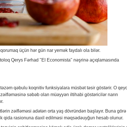
qorumaq üçün hər gün nar yemək faydalı ola bilər.
ietoloq Qerys Fərhad "El Economista" nəşrinə açıqlamasında
təzəm qəbulu koqnitiv funksiyalara müsbət təsir göstərir. O qey
n zəifləməsinə səbəb olan müəyyən iltihabi göstəricilər narın
r.
yətlərin zəifləməsi adətən orta yaş dövründən başlayır. Buna görə
ik qida rasionuna daxil edilməsi məqsədəuyğun hesab olunur.