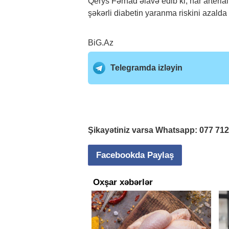
Qerys Fərhad əlavə edib ki, nar arteria
şəkərli diabetin yaranma riskini azalda 
BiG.Az
Telegramda izləyin
Şikayətiniz varsa Whatsapp:
077 71
Facebookda Paylaş
Oxşar xəbərlər