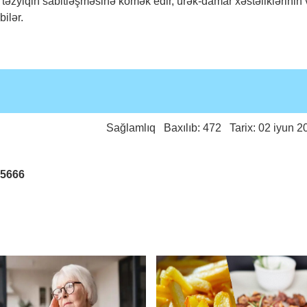
l təzyiqin sabitləşməsinə kömək edir, ürək-damar xəstəliklərinin
bilər.
Sağlamlıq
Baxılıb: 472 Tarix: 02 iyun 2
25666