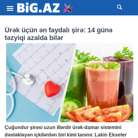
Ürək üçün ən faydalı şirə: 14 günə
təzyiqi azalda bilər
Çuğundur şirəsi uzun illərdir ürək-damar sistemini
dəstəkləyən içkilərdən biri kimi tanınır. Lakin Ekseter