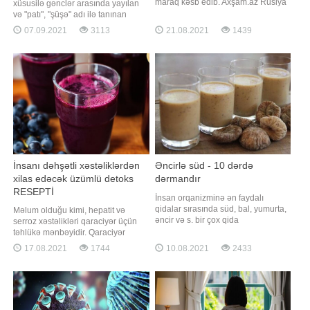
maraq kəsb edib. Axşam.az Rusiya
xüsusilə gənclər arasında yayılan
mətbuatına istinadən məşhur
və "patı", "şüşə" adı ilə tanınan
dietoloqların arıqlama üsulunu
metamfetamin digər narkotik
07.09.2021
3113
21.08.2021
1439
təqdim edir:. Ekspert-dietoloq Yuliya
vasitələrdən nə ilə fərqlənir? Eyni
Çexoninadan möhtəşəm pəhriz.
zamanda "patı"dan asılılığın
Doğru səhər yeməyi - 5 kq. arıqladır.
müalicəsi nə dərəcədə
"Sağlam bəslənməyə çalışıram.
mümkündür?. xəbər verir ki, Bakı
Amm
Şəhər Narkoloji Mərkəzi
İnsanı dəhşətli xəstəliklərdən
Əncirlə süd - 10 dərdə
xilas edəcək üzümlü detoks
dərmandır
RESEPTİ
İnsan orqanizminə ən faydalı
qidalar sırasında süd, bal, yumurta,
Məlum olduğu kimi, hepatit və
əncir və s. bir çox qida
serroz xəstəlikləri qaraciyər üçün
məhsullarının adını çəkə bilərik.
təhlükə mənbəyidir. Qaraciyər
Ayrı-ayrılıqda onların hər biri insan
xərçənginə yoluxduğunuzu isə bir
17.08.2021
1744
10.08.2021
2433
orqanizmini lazımı vitaminlərlə
çox simptomlar vasitəsilə öyrənə
təmin edir. Bəs siz südlü əncirin
bilərsiniz. -a istinadən xəbər verir ki,
inanılmaz faydalarını bilirdinizmi?.
qaraciyər xəstəliyinin ilkin əlaməti
xəbər verir ki, əncirin insan
dəridəki rəng dəyişimidir. Bu zaman
sağlamlığın
dəri sarımtıl rəngə bürünür