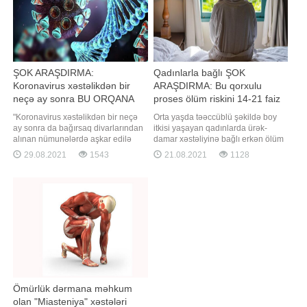
ŞOK ARAŞDIRMA:
Qadınlarla bağlı ŞOK
Koronavirus xəstəlikdən bir
ARAŞDIRMA: Bu qorxulu
neçə ay sonra BU ORQANA
proses ölüm riskini 14-21 faiz
KEÇİR
artırır
"Koronavirus xəstəlikdən bir neçə
Orta yaşda təəccüblü şəkildə boy
ay sonra da bağırsaq divarlarından
itkisi yaşayan qadınlarda ürək-
alınan nümunələrdə aşkar edilə
damar xəstəliyinə bağlı erkən ölüm
bilər". Bu barədə Rospotrebnadzor
ehtimalının arta biləcəyi
29.08.2021
1543
21.08.2021
1128
Mərkəzi Tədqiqat Epidemiologiya
xəbərdarlığı edilib. "British Medical
İnstitutunun klinik və analitik işlər
Journal"da dərc olunan elmi
üzrə direktor müavini Natalya
məqalədə qadınlarda orta yaşda
Pşeniçnaya TASS-a məlumat verib.
boy itkisi ürək-damar narahatlığına
O qeyd edib ki, bəzi xəstələrd
bağlı erkən ölüm riskinin yüksəlməs
Ömürlük dərmana məhkum
olan "Miasteniya" xəstələri