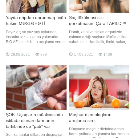
Yayda qripdən qorunmaq üçün
Saç tökülməsi sizi
həkim MƏSLƏHƏTİ
qorxutmasın! Çarə TAPILDI!!!
Payız-qış və yaz-yay aylarında
Dəmir, zülal və sinkin orqanizdə
insanlar tez-tez qripə yoluxurlar.
çatmamazlığı saçların tökülməsiinə
BİG.AZ bildirir ki, -a açıqlama verən
səbəb olur. Hamiləlik, tiroid, şəkər,
həkim-terapevt Şücaət Həşimov
qaraciyər və böyrək xəstəlikləri də
bildirir ki, qripə yoluxmaq
saçı tökür. Həddindən artıq diaeta,
29.08.2021
879
17.09.2021
1439
təhlükəlidir. "Yaz-yay aylarında
xərçəng xəstəliklərinin
vitaminli meyvələr tam
müalicəsində istifadə edilən bəzi
yetişmədiyinə görə orqanizmin
dərmanlar da saçları tökər,
ressusu aşağı düşür. Bu zaman
həmçinin rənglənmədə istifadə
orqanizmdə vitami
edilə
ŞOK: Uşaqların müalicəsində
Məşhur dieotoloqların
istifadə olunan dərmanın
arıqlama sirri
tərkibində də "patı" var
Dünyanın məşhur dietoloqlarının
hansı yollarla arıqlaması hər zaman
Son zamanlar dillərdən düşməyən,