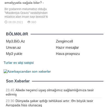
əməliyyatla sağala bilər? -
CƏRRAH AÇIQLADI
Bir çoxlarının məlumatsız olduğu
"Miasteniya Gravis" xəstəliyindən
müalicə alan insan sayı təəssüf ki
Azərbaycanda da az deyil. Lakin bu
08.09.2021
960
xəstəlik haqqında eşitmədikləri
üçün artıq miasteniyanın ağırlaşmış
formasında həkimə müraciət edirlər.
BÖLMƏLƏR
Bəs bu xəstəliyin simptomları nədir?
Onun barəsi
Mp3.BiG.Az
Zengimcell
Unvan.az
Hazır mesajlar
Mp3 yukle
Hava proqnozu
Turlar
ev alqi satqisi
Son Xəbərlər
23:45
Ailədə neçənci uşaq olmağımız sağlamlığımıza təsir
edirmiş
23:30
Dünyada şəkər qıtlığı təhlükəsi artır: Ən böyük təsir
Avropada hiss olunacaq