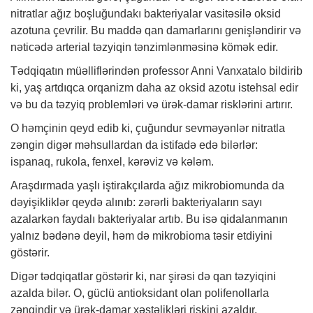
nitratlar ağız boşluğundakı bakteriyalar vasitəsilə oksid
azotuna çevrilir. Bu maddə qan damarlarını genişləndirir və
nəticədə arterial təzyiqin tənzimlənməsinə kömək edir.
Tədqiqatın müəlliflərindən professor Anni Vanxatalo bildirib
ki, yaş artdıqca orqanizm daha az oksid azotu istehsal edir
və bu da təzyiq problemləri və ürək-damar risklərini artırır.
O həmçinin qeyd edib ki, çuğundur sevməyənlər nitratla
zəngin digər məhsullardan da istifadə edə bilərlər:
ispanaq, rukola, fenxel, kərəviz və kələm.
Araşdırmada yaşlı iştirakçılarda ağız mikrobiomunda da
dəyişikliklər qeydə alınıb: zərərli bakteriyaların sayı
azalarkən faydalı bakteriyalar artıb. Bu isə qidalanmanın
yalnız bədənə deyil, həm də mikrobioma təsir etdiyini
göstərir.
Digər tədqiqatlar göstərir ki, nar şirəsi də qan təzyiqini
azalda bilər. O, güclü antioksidant olan polifenollarla
zəngindir və ürək-damar xəstəlikləri riskini azaldır.