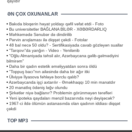
qayıdır
ƏN ÇOX OXUNANLAR
•
Bakıda bloqerin həyat yoldaşı qəfil vəfat etdi - Foto
•
Bu universitetlər BAĞLANA BİLƏR - XƏBƏRDARLIQ
•
Məhkəmədə Sənubər də dindirilib
•
Pərvin arıqlaması ilə diqqət çəkdi - Fotolar
•
48 bal necə 50 oldu? - Sertifikasiyada cavab gözləyən suallar
•
"Tarqovı"da yanğın - Video - Yenilənib
•
"Oğlu Almaniyada təhsil alır, Azərbaycana gəlib-gəlmədiyini
bilmirəm"
•
Daha bir qadın estetik əməliyyatdan sonra öldü
•
"Toppuş bacı"nın ailəsində daha bir ağır itki
•
Ülviyyə İlyasova fəhləyə borclu qalıb?
•
Azərbaycanda işçi axtarılır - Əməkhaqqı 10 min manatdır
•
20 manatlıq ödəniş ləğv olundu
•
Şirkətlər niyə bağlanır? Problemin görünməyən tərəfləri
•
Yeni ipoteka qaydaları mənzil bazarında nəyi dəyişəcək?
•
1967-ci ildə ölümün astanasında olan qadının iddiası diqqət
çəkdi
TOP MP3