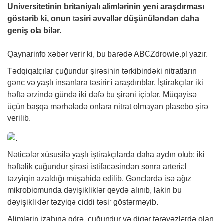
Universitetinin britaniyalı alimlərinin yeni araşdırması
göstərib ki, onun təsiri əvvəllər düşünüləndən daha
geniş ola bilər.
Qaynarinfo
xəbər
verir ki, bu barədə ABCZdrowie.pl yazır.
Tədqiqatçılar çuğundur şirəsinin tərkibindəki nitratların
gənc və yaşlı insanlara təsirini araşdırıblar. İştirakçılar iki
həftə ərzində gündə iki dəfə bu şirəni içiblər. Müqayisə
üçün başqa mərhələdə onlara nitrat olmayan plasebo şirə
verilib.
Nəticələr xüsusilə yaşlı iştirakçılarda daha aydın olub: iki
həftəlik çuğundur şirəsi istifadəsindən sonra arterial
təzyiqin azaldığı müşahidə edilib. Gənclərdə isə ağız
mikrobiomunda dəyişikliklər qeydə alınıb, lakin bu
dəyişikliklər təzyiqə ciddi təsir göstərməyib.
Alimlərin izahına görə, çuğundur və digər tərəvəzlərdə olan