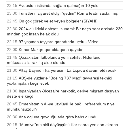
23:15
Avqustun istisində sağlam qalmağın 10 yolu
23:00
Turistlərin ziyarət etdiyi "qədim" Roma teatrı saxta imiş
22:45
Ən çox çörək və ət yeyən bölgələr (SİYAHI)
22:30
2024-cü ildəki dəhşətli sunami: Bir neçə saat ərzində 230
mindən çox insan həlak oldu
22:15
97 yaşında təyyarə qanadında uçdu - Video
22:00
Konor Makqreqor oktaqona qayıdır
21:45
Qazaxıstan futbolunda yeni səhifə: Niderlandlı
mütəxəssislə razılıq əldə olundu
21:30
Altay Bayındır karyerasını La Liqada davam etdirəcək
21:15
ABŞ-də yüzlərlə "Boeing 737 Max" təyyarəsi texniki
yoxlanışdan keçiriləcək
21:00
İspaniyadan Əlcəzairə narkotik, geriyə miqrant daşıyan
dəstə ələ keçdi
20:45
Ermənistanın Aİ-yə üzvlüyü ilə bağlı referendum niyə
mümkünsüzdür?
20:30
Ana oğluna qoyduğu ada görə həbs olundu
20:15
"Mumiya"nın sirli döyüşçüsü illər sonra yenidən ekrana