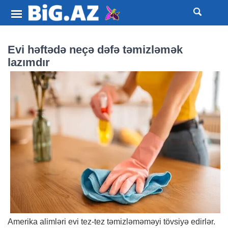
Evi həftədə neçə dəfə təmizləmək
lazımdır
Amerika alimləri evi tez-tez təmizləməməyi tövsiyə edirlər.