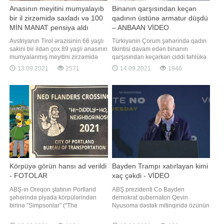
Anasının meyitini mumyalayıb
Binanın qarşısından keçən
bir il zirzəmidə saxladı və 100
qadının üstünə armatur düşdü
MİN MANAT pensiya aldı
– ANBAAN VİDEO
Avstriyanın Tirol ərazisinin 66 yaşlı
Türkiyənin Çorum şəhərində qadın
sakini bir ildən çox 89 yaşlı anasının
tikintisi davam edən binanın
mumyalanmış meyitini zirzəmidə
qarşısından keçərkən ciddi təhlükə
saxlayaraq, pensiyasını alıb. BİG.AZ
ilə üzləşib. -a istinadən xəbər verir
13.09.2021
2571
14.09.2021
1946
xəbər verir ki, bu barədə "BBC
ki, hadisə anbaan inşaat
News" yazır. Polisin məlumatına
meydançasının təhlükəsizlik
görə, demensiya xəstəsi olan qadın
kameraları tərəfindən qeydə alınıb.
2020-ci ilin iyun ayında qocalıqdan
Görüntülərdə qadının onun üstünə
vəfat edib
düşən armatur dirəklərdən
yayınmağa çalışdığ
Körpüyə görün hansı ad verildi
Bayden Trampı xatırlayan kimi
- FOTOLAR
xaç çəkdi - VİDEO
ABŞ-ın Oreqon ştatının Portland
ABŞ prezidenti Co Bayden
şəhərində piyada körpülərindən
demokrat qubernaton Qevin
birinə "Simpsonlar" ("The
Nyusoma dəstək mitinqində özünün
Simpsons") cizgi filminin
Donald Trampla rəqabətini
personajının adı verilib. xəbər verir
xatırlayıb. -ın -a istinadən