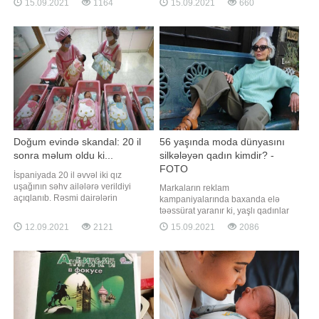
15.09.2021
1164
15.09.2021
660
ki, bu barədə yazır. Belə ki, həmin
məlumatına görə, o bildirib ki,
körpü "Simpsonlar" cizgi filmindəki
Kaliforniya sakinlərinin qəbul
Ned Flanders personajının şərəfnə
edəcəyi qərar tək ABŞ-a yox,
adlandırılıb
ümumilikdə bütün dünyaya təsir
qoyacaq. "Bilirsiniz ki, ötən il
seçkilərd
Doğum evində skandal: 20 il
56 yaşında moda dünyasını
sonra məlum oldu ki...
silkələyən qadın kimdir? -
FOTO
İspaniyada 20 il əvvəl iki qız
uşağının səhv ailələrə verildiyi
Markaların reklam
açıqlanıb. Rəsmi dairələrin
kampaniyalarında baxanda elə
məlumatına görə, hadisə Rioxa
təəssürat yaranır ki, yaşlı qadınlar
bölgəsində baş verib. Açıqlamaya
bazardan kənarlaşdırılıb və bu
12.09.2021
2121
15.09.2021
2086
görə, hadisə tibb işçilərinin
dünyada onlara yer yoxdur. Uzun
diqqətsizliyi səbəbilə baş verib.
illər həqiqətən belə idi, dəb
Bildirilir ki, uşaqlar 5 saat fərqlə
dünyasında yaş kriteriyaları və
dünyaya gəlib. Onlar zəif olduğu
gənclik kultu hökm sürürdü. Sosial
üçün xüsus
şəbəkələrin yaranması ilə
xoşbəxtlikdən standartlar dəyişməy