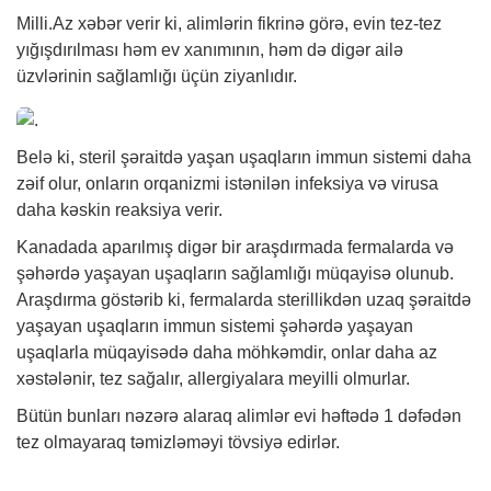
Milli.Az
xəbər
verir ki, alimlərin fikrinə görə, evin tez-tez
yığışdırılması həm ev xanımının, həm də digər ailə
üzvlərinin sağlamlığı üçün ziyanlıdır.
Belə ki, steril şəraitdə yaşan uşaqların immun sistemi daha
zəif olur, onların orqanizmi istənilən infeksiya və virusa
daha kəskin reaksiya verir.
Kanadada aparılmış digər bir araşdırmada fermalarda və
şəhərdə yaşayan uşaqların sağlamlığı müqayisə olunub.
Araşdırma göstərib ki, fermalarda sterillikdən uzaq şəraitdə
yaşayan uşaqların immun sistemi şəhərdə yaşayan
uşaqlarla müqayisədə daha möhkəmdir, onlar daha az
xəstələnir, tez sağalır, allergiyalara meyilli olmurlar.
Bütün bunları nəzərə alaraq alimlər evi həftədə 1 dəfədən
tez olmayaraq təmizləməyi tövsiyə edirlər.