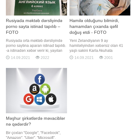
Rusiyada məktəb dərsliyində
Hamilə olduğunu bilmirdi,
porno sayta istinad tapılıb –
hamamdan çıxanda qəfil
FOTO
doğuş etdi - FOTO
Rusiyada orta məktəb dərsliyində
Yeni Zelandiyanın 9 ay
porno saytına aparan istinad tapılıb.
hamiləliyindən xəbərsiz olan 41
-a istinadən xəbər verir ki, yayılan
yaşlı sakini Karla Akuhata
məlumatlara görə, neqativ hal
gözlənimədən yataq otağında uşaq
14.09.2021
2022
14.09.2021
2001
altıncı sinif ingilis dili üzrə test
dünyaya gətirib. BİG.AZ xəbər verir
tapşırıqları toplusunda üzə çıxarılıb.
ki, bu barədə "The New Zealand
Həmçinin, eyni səhifədə porno
Herald" yazır. Belə ki, bir həftə öncə
aktrisasının vizit kartı da əks olunub.
anasının evində olan Akuhata qarın
Müvafiq qurumları
nahiyəsində kəskin ağrı hiss edib
Məşhur şirkətlərdə məvaciblər
nə qədərdir?
Bir çoxları "Google", "Facebook",
"Amazon", "Uber", "Microsoft",