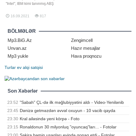
"Intel", IBM kimi tanınmış ABŞ
şirkətlərdə çalışmaq arzusundadır.
Cari ilin ilk yarısında texnoloji
16.09.2021
817
nəhənglər 80 min nəfərdən çox
əcnəbi əməkdaşı işə cəlb edib. Bəs
görəsən onlar
BÖLMƏLƏR
Mp3.BiG.Az
Zengimcell
Unvan.az
Hazır mesajlar
Mp3 yukle
Hava proqnozu
Turlar
ev alqi satqisi
Son Xəbərlər
23:52
"Sabah" ÇL-də ilk məğlubiyyətini aldı - Video-Yenilənib
23:45
Dənizə getməzdən əvvəl oxuyun - 10 vacib qayda
23:30
Kral ailəsində yeni körpə - Foto
23:15
Ronaldonun 30 milyonluq "oyuncaq"ları... - Fotolar
23:00
Şakira həmin uşaqları evində qonaq etdi - Fotolar