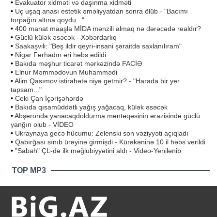
•
Evakuator xidməti və daşınma xidməti
•
Üç uşaq anası estetik əməliyyatdan sonra ölüb - "Bacımı
torpağın altına qoydu..."
•
400 manat maaşla MİDA mənzili almaq nə dərəcədə realdır?
•
Güclü külək əsəcək - Xəbərdarlıq
•
Saakaşvili: "Beş ildir qeyri-insani şəraitdə saxlanılıram"
•
Nigar Fərhadın əri həbs edildi
•
Bakıda məşhur ticarət mərkəzində FACİƏ
•
Elnur Məmmədovun Muhammədi
•
Alim Qasımov istirahətə niyə getmir? - "Harada bir yer
tapsam..."
•
Ceki Çan İçərişəhərdə
•
Bakıda qısamüddətli yağış yağacaq, külək əsəcək
•
Abşeronda yanacaqdoldurma məntəqəsinin ərazisində güclü
yanğın olub - VİDEO
•
Ukraynaya gecə hücumu: Zelenski son vəziyyəti açıqladı
•
Qabırğası sınıb ürəyinə girmişdi - Kürəkəninə 10 il həbs verildi
•
"Sabah" ÇL-də ilk məğlubiyyətini aldı - Video-Yenilənib
TOP MP3