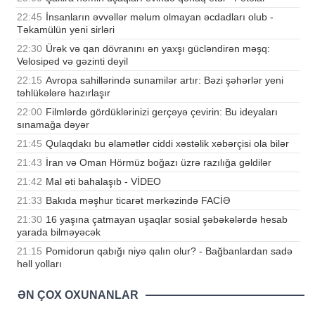
22:45
İnsanların əvvəllər məlum olmayan əcdadları olub -
Təkamülün yeni sirləri
22:30
Ürək və qan dövranını ən yaxşı gücləndirən məşq:
Velosiped və gəzinti deyil
22:15
Avropa sahillərində sunamilər artır: Bəzi şəhərlər yeni
təhlükələrə hazırlaşır
22:00
Filmlərdə gördüklərinizi gerçəyə çevirin: Bu ideyaları
sınamağa dəyər
21:45
Qulaqdakı bu əlamətlər ciddi xəstəlik xəbərçisi ola bilər
21:43
İran və Oman Hörmüz boğazı üzrə razılığa gəldilər
21:42
Mal əti bahalaşıb - VİDEO
21:33
Bakıda məşhur ticarət mərkəzində FACİƏ
21:30
16 yaşına çatmayan uşaqlar sosial şəbəkələrdə hesab
yarada bilməyəcək
21:15
Pomidorun qabığı niyə qalın olur? - Bağbanlardan sadə
həll yolları
ƏN ÇOX OXUNANLAR