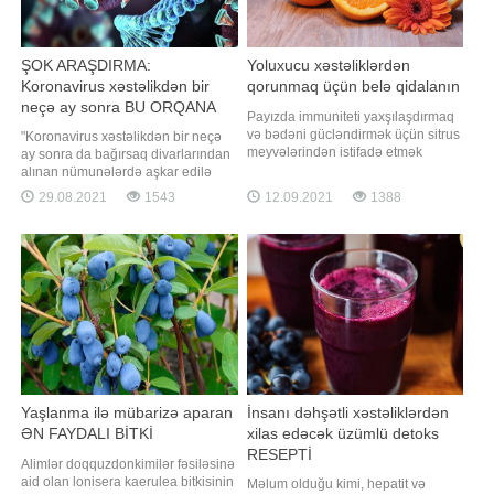
ŞOK ARAŞDIRMA:
Yoluxucu xəstəliklərdən
Koronavirus xəstəlikdən bir
qorunmaq üçün belə qidalanın
neçə ay sonra BU ORQANA
Payızda immuniteti yaxşılaşdırmaq
KEÇİR
və bədəni gücləndirmək üçün sitrus
"Koronavirus xəstəlikdən bir neçə
meyvələrindən istifadə etmək
ay sonra da bağırsaq divarlarından
məsləhət görülür, çünki tərkibində
alınan nümunələrdə aşkar edilə
olan efir yağları əhval-ruhiyyəni
bilər". Bu barədə Rospotrebnadzor
29.08.2021
1543
12.09.2021
1388
yüksəldir. Bundan əlavə, faydalı
Mərkəzi Tədqiqat Epidemiologiya
yağlar unudulmamalıdır, onları qoz-
İnstitutunun klinik və analitik işlər
fındıq, zeytun yağı, avokado və yağlı
üzrə direktor müavini Natalya
balıqdan əldə etmək olar. B
Pşeniçnaya TASS-a məlumat verib.
O qeyd edib ki, bəzi xəstələrd
Yaşlanma ilə mübarizə aparan
İnsanı dəhşətli xəstəliklərdən
ƏN FAYDALI BİTKİ
xilas edəcək üzümlü detoks
RESEPTİ
Alimlər doqquzdonkimilər fəsiləsinə
aid olan lonisera kaerulea bitkisinin
Məlum olduğu kimi, hepatit və