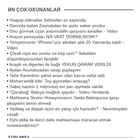
ƏN ÇOX OXUNANLAR
•
Hüquqi xidmətlər Xidmetler.az saytında
•
Dənizdə batan Zeynəbdən bir aydır xəbər yoxdur
•
Onu görmək üçün avtomobilin qarşısını kəsdilər - Video
•
Avqust pensiyaları NƏ VAXT ÖDƏNİLƏCƏK?
•
Yeniyetmənin "iPhone"unu əlindən alıb 20 Yanvarda satdı -
Video
•
Çörək niyə tez ovulur və köp verir? Səbəblər
düşündüyünüzdən fərqlidir
•
Arayik və digərləri ilə bağlı YEKUN QƏRAR VERİLDİ
•
Aydan Axundovadan sevgi paylaşımı
•
Tahir Kərimlinin şəhid anası olan bacısı vəfat etdi
•
Məhərrəmlik bitir: Toy qiymətləri artacaq?
•
Sabiq nazirin 1 milyonluq evi yarı qiymətə satıldı
•
"Qarabağ" Bakıya məğlub qayıdır - Video-Yenilənib
•
Məhkəmə Sevinc Hüseynovanın Səidə Bəkirqızına qarşı
şikayətini təmin etmədi
•
Yaddaş və diqqət üçün ən yaxşı içki hansıdır? - Nevroloqdan
cavab
•
Eyni iddia ilə ikinci dəfə məhkəməyə müraciət etmək
mümkündürmü?
TOP MP3