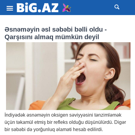
Əsnəməyin əsl səbəbi bəlli oldu -
Qarşısını almaq mümkün deyil
İndiyədək əsnəməyin oksigen səviyyəsini tənzimləmək
üçün təkamül etmiş bir refleks olduğu düşünülürdü. Digər
bir səbəbi də yorğunluq əlaməti hesab edilirdi.