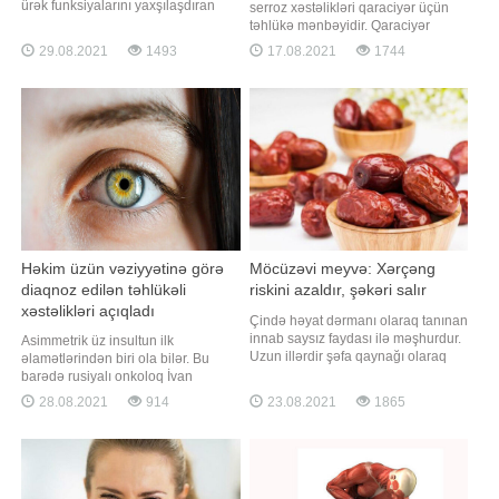
ürək funksiyalarını yaxşılaşdıran
serroz xəstəlikləri qaraciyər üçün
faydalı giləmeyvə hesab edir.
təhlükə mənbəyidir. Qaraciyər
Tərkibindəki yüksək miqdarda
xərçənginə yoluxduğunuzu isə bir
29.08.2021
1493
17.08.2021
1744
antioksidantlar, vitaminlər və
çox simptomlar vasitəsilə öyrənə
mikroelementlər onu immunitetin ən
bilərsiniz. -a istinadən xəbər verir ki,
faydalı bitkilərindən birinə çevirir.
qaraciyər xəstəliyinin ilkin əlaməti
Bitkinin bu xüsusiyyətləri barəd
dəridəki rəng dəyişimidir. Bu zaman
dəri sarımtıl rəngə bürünür
Həkim üzün vəziyyətinə görə
Möcüzəvi meyvə: Xərçəng
diaqnoz edilən təhlükəli
riskini azaldır, şəkəri salır
xəstəlikləri açıqladı
Çində həyat dərmanı olaraq tanınan
innab saysız faydası ilə məşhurdur.
Asimmetrik üz insultun ilk
Uzun illərdir şəfa qaynağı olaraq
əlamətlərindən biri ola bilər. Bu
tanınan bu meyvənin yeni faydası
barədə rusiyalı onkoloq İvan
öyrənilib. -a istinadən xəbər verir ki,
Karasev danışıb. Onun sözlərinə
28.08.2021
914
23.08.2021
1865
innab yemək sizi bir çox
görə, əksər xəstəliklər insanın
xəstəliklərdən qoruyacaq. Tərkibi A
üzündə müəyyən izlər buraxır.
və C vitamini boldur. Ürək
"Üzdəki quru və çatlamış dəri
sağlamlığı üçün xeyirlidir. Bağırsa
bədənin susuz qalmasının bir
əlamətidir. Bu simptom həm də tər