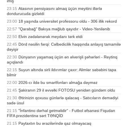
imiş
23:15
Atasının pensiyasını almaq üçün meyitini illərlə
dondurucuda gizlətdi
23:00
18 yaşında universitet professoru oldu - 306 illik rekord
22:57
"Qarabağ" Bakıya məğlub qayıdır - Video-Yenilənib
22:50
Elvin zədələnərək meydanı tərk etdi
22:45
Dörd nəsilin fərqi: Cəlbedicilik haqqında anlayış tamamilə
dəyişir
22:30
Dünyanın yaşamaq üçün ən əlverişli şəhərləri - Reytinq
açıqlandı
22:15
Suyun altında sirli ildırımlar çaxır: Alimlər səbəbini tapa
bilmir
22:00
2026-cı ildə bu smartfonları almağa dəyməz
21:45
Şakiranın 29 il əvvəlki FOTOSU yenidən gündəm oldu
21:30
Ətirinizin qoxusu günlərlə qalacaq - Satıcıların demədiyi
sadə üsul
21:15
"İnfantino dərhal getməlidir" - Futbol əfsanəsi Fiqudan
FİFA prezidentinə sərt TƏNQİD
21:15
Paytaxtın bu ərazilərində qaz olmayacaq