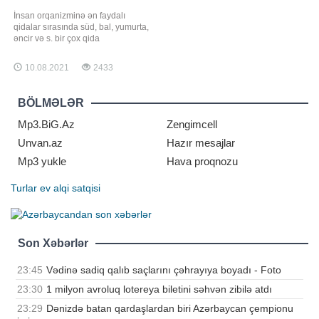
İnsan orqanizminə ən faydalı
qidalar sırasında süd, bal, yumurta,
əncir və s. bir çox qida
məhsullarının adını çəkə bilərik.
Ayrı-ayrılıqda onların hər biri insan
10.08.2021
2433
orqanizmini lazımı vitaminlərlə
təmin edir. Bəs siz südlü əncirin
inanılmaz faydalarını bilirdinizmi?.
BÖLMƏLƏR
xəbər verir ki, əncirin insan
sağlamlığın
Mp3.BiG.Az
Zengimcell
Unvan.az
Hazır mesajlar
Mp3 yukle
Hava proqnozu
Turlar
ev alqi satqisi
Son Xəbərlər
23:45
Vədinə sadiq qalıb saçlarını çəhrayıya boyadı - Foto
23:30
1 milyon avroluq lotereya biletini səhvən zibilə atdı
23:29
Dənizdə batan qardaşlardan biri Azərbaycan çempionu