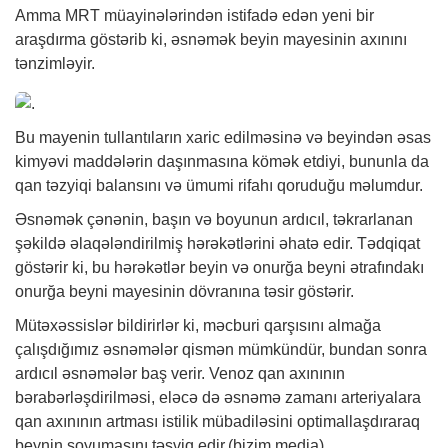
Amma MRT müayinələrindən istifadə edən yeni bir
araşdırma göstərib ki, əsnəmək beyin mayesinin axınını
tənzimləyir.
Bu mayenin tullantıların xaric edilməsinə və beyindən əsas
kimyəvi maddələrin daşınmasına kömək etdiyi, bununla da
qan təzyiqi balansını və ümumi rifahı qoruduğu məlumdur.
Əsnəmək çənənin, başın və boyunun ardıcıl, təkrarlanan
şəkildə əlaqələndirilmiş hərəkətlərini əhatə edir. Tədqiqat
göstərir ki, bu hərəkətlər beyin və onurğa beyni ətrafındakı
onurğa beyni mayesinin dövranına təsir göstərir.
Mütəxəssislər bildirirlər ki, məcburi qarşısını almağa
çalışdığımız əsnəmələr qismən mümkündür, bundan sonra
ardıcıl əsnəmələr baş verir. Venoz qan axınının
bərabərləşdirilməsi, eləcə də əsnəmə zamanı arteriyalara
qan axınının artması istilik mübadiləsini optimallaşdıraraq
beynin soyumasını təşviq edir.(bizim.media)