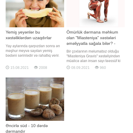
vəzilərinin işi il
Yemiş yeyənlər bu
Ömürlük dərmana məhkum
xəstəliklərdən uzaqdırlar
olan "Miasteniya" xəstələri
əməliyyatla sağala bilər? -
Yay aylarında qarpızdan sonra ən
CƏRRAH AÇIQLADI
məşhur meyvə sayılan yemiş
Bir çoxlarının məlumatsız olduğu
bədəni sərinlədir və rahatlıq verir.
"Miasteniya Gravis" xəstəliyindən
Yemişin tərkibi bol su ilə yanaşı, yod
müalicə alan insan sayı təəssüf ki
və xrom mineralları, A və C vitamini
Azərbaycanda da az deyil. Lakin bu
15.08.2021
2008
08.09.2021
960
ilə də zəngindir. Yemiş gözdə
xəstəlik haqqında eşitmədikləri
katarakta yaranmasının qarşısını
üçün artıq miasteniyanın ağırlaşmış
alır, hamiləliyi asanlaşdırır, immun
formasında həkimə müraciət edirlər.
sistemini gücləndirir,
Bəs bu xəstəliyin simptomları nədir?
sidikqovucudur
Onun barəsi
Əncirlə süd - 10 dərdə
dərmandır