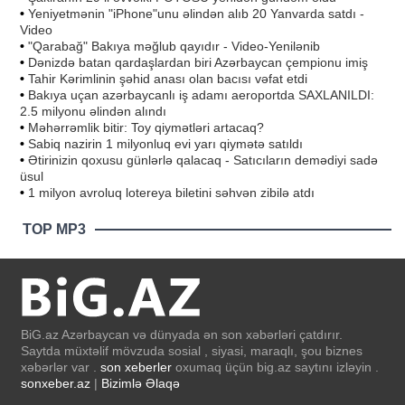
•
Yeniyetmənin "iPhone"unu əlindən alıb 20 Yanvarda satdı -
Video
•
"Qarabağ" Bakıya məğlub qayıdır - Video-Yenilənib
•
Dənizdə batan qardaşlardan biri Azərbaycan çempionu imiş
•
Tahir Kərimlinin şəhid anası olan bacısı vəfat etdi
•
Bakıya uçan azərbaycanlı iş adamı aeroportda SAXLANILDI:
2.5 milyonu əlindən alındı
•
Məhərrəmlik bitir: Toy qiymətləri artacaq?
•
Sabiq nazirin 1 milyonluq evi yarı qiymətə satıldı
•
Ətirinizin qoxusu günlərlə qalacaq - Satıcıların demədiyi sadə
üsul
•
1 milyon avroluq lotereya biletini səhvən zibilə atdı
TOP MP3
BiG.az Azərbaycan və dünyada ən son xəbərləri çatdırır.
Saytda müxtəlif mövzuda sosial , siyasi, maraqlı, şou biznes
xəbərlər var .
son xeberler
oxumaq üçün big.az saytını izləyin .
sonxeber.az
|
Bizimlə Əlaqə