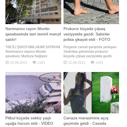
Nərimanov rayon Montin
Prokuror küçədə çılpaq
qəsəbəsində tam təmirli mənzil
vəziyyətdə gəzdi: Sakinlər
satılır!
polisə şikayət etdi - FOTO
TƏCİLİ ŞƏXSİ ƏMLAKIMI SATIRAM
Polşanın cənub-şərqində yerləşən
!Nərimanov rayonu Montin
Svidnitsa şəhərində prokuror
qəsəbəsi, Murtuza Nağıyev
küçədə çılpaq vəziyyətdə gəzib.
küçəsində yeni tikili 16 mərtəbəli
Ətrafdakı insanların çəkdiyi
15.09.2021
1181
12.09.2021
1423
binanın 6-cı mərtəbəsində yerləşir.
fotolarda çılpaq vəziyyətdə olan
Tikili sahəsi 52 kv.m olan mənzil
kişinin əlində dörd pivə butulkası ilə
yataq otağı, zal+studio mətbəx,
ərzaq mağazalarını gəzdiyi əks
sanitar qovşaq, dəhliz və iki
olunub. Digər görüntülərdə
eyvandan ibarətdir. Qaz, su, işıq
prokurorun tamamilə çılpaq bir
daimidir. İstilik sistem
vəziyyətdə küçələr
Pitbul küçədə səkkiz yaşlı
Cənazə mərasiminə açıq
uşağa hücum etdi - VİDEO
geyimdə getdi - Cəsədə