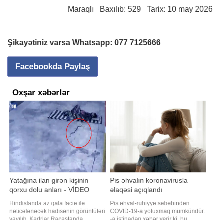
Maraqlı
Baxılıb: 529 Tarix: 10 may 2026
Şikayətiniz varsa Whatsapp:
077 7125666
Facebookda Paylaş
Oxşar xəbərlər
Yatağına ilan girən kişinin
Pis əhvalın koronavirusla
qorxu dolu anları - VİDEO
əlaqəsi açıqlandı
Hindistanda az qala faciə ilə
Pis əhval-ruhiyyə səbəbindən
nəticələnəcək hadisənin görüntüləri
COVID-19-a yoluxmaq mümkündür.
yayılıb. Kadrlar Racastanda,
-a istinadən xəbər verir ki, bu