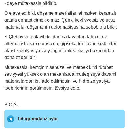
- deyə mütəxəssis bildirib.
O əlavə edib ki, döşəmə materialları alınarkən keramzit
qatına qənaət etmək olmaz. Çünki keyfiyyətsiz və ucuz
materiallar döşəmənin deformasiyasına səbəb ola bilər.
S.Qlebov vurğulayıb ki, dartma tavanlar daha ucuz
alternativ hesab olunsa da, gipsokarton tavan sistemləri
akustik izolyasiya və yanğın təhlükəsizliyi baxımından
daha etibarlıdır.
Mütəxəssis, həmçinin sənuzel və mətbəx kimi rütubət
səviyyəsi yüksək olan məkanlarda mütləq suya davamlı
materiallardan istifadə edilməsini və hidroizolyasiya
tədbirlərinin görülməsini tövsiyə edib.
BiG.Az
Telegramda izləyin