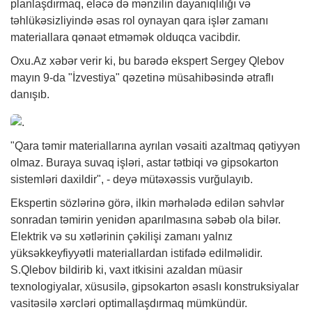
planlaşdırmaq, eləcə də mənzilin dayanıqlılığı və
təhlükəsizliyində əsas rol oynayan qara işlər zamanı
materiallara qənaət etməmək olduqca vacibdir.
Oxu.Az
xəbər
verir ki, bu barədə ekspert Sergey Qlebov
mayın 9-da "İzvestiya" qəzetinə müsahibəsində ətraflı
danışıb.
"Qara təmir materiallarına ayrılan vəsaiti azaltmaq qətiyyən
olmaz. Buraya suvaq işləri, astar tətbiqi və gipsokarton
sistemləri daxildir", - deyə mütəxəssis vurğulayıb.
Ekspertin sözlərinə görə, ilkin mərhələdə edilən səhvlər
sonradan təmirin yenidən aparılmasına səbəb ola bilər.
Elektrik və su xətlərinin çəkilişi zamanı yalnız
yüksəkkeyfiyyətli materiallardan istifadə edilməlidir.
S.Qlebov bildirib ki, vaxt itkisini azaldan müasir
texnologiyalar, xüsusilə, gipsokarton əsaslı konstruksiyalar
vasitəsilə xərcləri optimallaşdırmaq mümkündür.