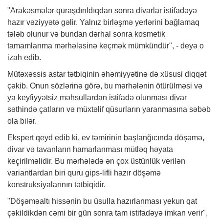
"Arakəsmələr quraşdırıldıqdan sonra divarlar istifadəyə
hazır vəziyyətə gəlir. Yalnız birləşmə yerlərini bağlamaq
tələb olunur və bundan dərhal sonra kosmetik
tamamlanma mərhələsinə keçmək mümkündür", - deyə o
izah edib.
Mütəxəssis astar tətbiqinin əhəmiyyətinə də xüsusi diqqət
çəkib. Onun sözlərinə görə, bu mərhələnin ötürülməsi və
ya keyfiyyətsiz məhsullardan istifadə olunması divar
səthində çatların və müxtəlif qüsurların yaranmasına səbəb
ola bilər.
Ekspert qeyd edib ki, ev təmirinin başlanğıcında döşəmə,
divar və tavanların hamarlanması mütləq həyata
keçirilməlidir. Bu mərhələdə ən çox üstünlük verilən
variantlardan biri quru gips-lifli hazır döşəmə
konstruksiyalarının tətbiqidir.
"Döşəməaltı hissənin bu üsulla hazırlanması yekun qat
çəkildikdən cəmi bir gün sonra tam istifadəyə imkan verir",