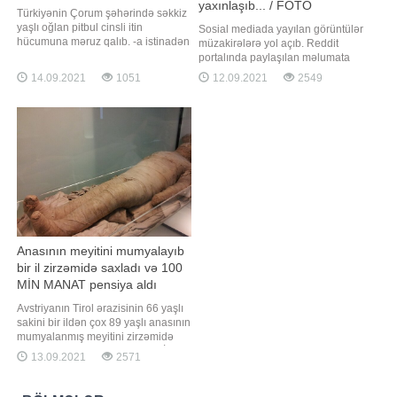
yaxınlaşıb... / FOTO
Türkiyənin Çorum şəhərində səkkiz
yaşlı oğlan pitbul cinsli itin
Sosial mediada yayılan görüntülər
hücumuna məruz qalıb. -a istinadən
müzakirələrə yol açıb. Reddit
xəbər verir ki, insident ərazidə olan
portalında paylaşılan məlumata
təhlükəsizlik kameraları tərəfindən
görə, qız babasının cənazə
14.09.2021
1051
12.09.2021
2549
qeydə alınıb. Yeniyetmə oğlan
mərasiminə açıq geyimdə qatılıb.
ətrafdakı insanların köməyi ilə itin
Qohumların etirazlarına
hücumundan xilas edilsə də, onun
baxmayaraq, qız paltarını
müxtəlif xəsarətlər aldığ
dəyişməyib. O cəsədə yaxınlaşıb və
bildirib ki, babası sağ olub onu bu
göyümdə görsəydi etiraz etməzdi
Anasının meyitini mumyalayıb
bir il zirzəmidə saxladı və 100
MİN MANAT pensiya aldı
Avstriyanın Tirol ərazisinin 66 yaşlı
sakini bir ildən çox 89 yaşlı anasının
mumyalanmış meyitini zirzəmidə
saxlayaraq, pensiyasını alıb. BİG.AZ
13.09.2021
2571
xəbər verir ki, bu barədə "BBC
News" yazır. Polisin məlumatına
görə, demensiya xəstəsi olan qadın