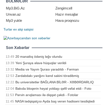
BÖLMƏLƏR
2020-ci ilin iyun ayında qocalıqdan
vəfat edib
Mp3.BiG.Az
Zengimcell
Unvan.az
Hazır mesajlar
Mp3 yukle
Hava proqnozu
Turlar
ev alqi satqisi
Son Xəbərlər
13:49
20 manatlıq ödəniş ləğv olundu
13:39
Yeni Şuraya əlavə hüquqlar verildi
13:32
Media və Yayım Şurası yaradıldı - Fərman
12:53
Zərdabdakı yanğını kənd sakini törədibmiş
12:22
Bu universitetlər BAĞLANA BİLƏR - XƏBƏRDARLIQ
12:04
Bakıda bloqerin həyat yoldaşı qəfil vəfat etdi - Foto
11:53
Pərvin arıqlaması ilə diqqət çəkdi - Fotolar
11:45
NASA tədqiqatçısı Ayda baş verən hadisəni təsdiqlədi