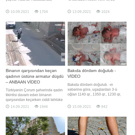
Bansvar məbədində qeydə alınıb. -
barədə rusiyalı infeksionist Svetlana
a istinadən xəbər verir ki, videodan
Malinovskaya koronavirusun
10.09.2021
1704
13.09.2021
1024
göründüyü kimi, kobra ilanı yerdə
gözlənilməz səbəbləri barədə
yatan insana tərəf sürünür. Sonra o,
danışarkən bildirib. Həkimin
odeyalın altına girir. Bu vaxt kişi qəfil
sözlərinə görə, insanın psixoloji
ayılaraq yerindən sıçrayır
vəziyyətinin immun sistemə böyük
təsiri var. "Qorxu
Binanın qarşısından keçən
Bakıda dördəm doğulub -
qadının üstünə armatur düşdü
VİDEO
– ANBAAN VİDEO
Bakıda dördəm doğulub. -ın
xəbərinə görə, uşaqlardan 3-ü
Türkiyənin Çorum şəhərində qadın
oğlan 1140 qr., 1350 qr., 1230 qr,
tikintisi davam edən binanın
biri qızdır 1120 qr. Zaqatala rayon
qarşısından keçərkən ciddi təhlükə
sakinləri olan 30 yaşlı Ülviyyə
ilə üzləşib. -a istinadən xəbər verir
14.09.2021
1946
15.09.2021
942
Sofiyeva və 32 yaşlı Huseynbala
ki, hadisə anbaan inşaat
Sofiyevin ailəsində dünyaya gələn
meydançasının təhlükəsizlik
uşaqlar onların ilk övladlarıdır.
kameraları tərəfindən qeydə alınıb.
Qeysəriyyə əməliyyatı ilə doğulan
Görüntülərdə qadının onun üstünə
uşaqları
düşən armatur dirəklərdən
yayınmağa çalışdığ