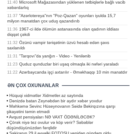
11:40
Microsoft Mağazasından yüklənən tətbiqlərlə bağlı vacib
xəbərdarlıq
11:37
"Azərlotereya"nın "Poz-Qazan" oyunları iyulda 15,7
milyon manatdan çox uduş qazandırıb
11:36
1967-ci ildə ölümün astanasında olan qadının iddiası
diqqət çəkdi
11:32
Özünü vampir təriqətinin üzvü hesab edən şəxs
saxlanıldı
11:31
"Tarqovı"da yanğın - Video - Yenilənib
11:23
Quduz qunduzlar biri uşaq olmaqla iki nəfəri yaraladı
11:22
Azərbaycanda işçi axtarılır - Əməkhaqqı 10 min manatdır
ƏN ÇOX OXUNANLAR
•
Hüquqi xidmətlər Xidmetler.az saytında
•
Dənizdə batan Zeynəbdən bir aydır xəbər yoxdur
•
Məhkəmə Sevinc Hüseynovanın Səidə Bəkirqızına qarşı
şikayətini təmin etmədi
•
Avqust pensiyaları NƏ VAXT ÖDƏNİLƏCƏK?
•
Çörək niyə tez ovulur və köp verir? Səbəblər
düşündüyünüzdən fərqlidir
•
Şakiranın 29 il əvvəlki FOTOSU yenidən gündəm oldu