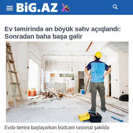
Ev təmirində ən böyük səhv açıqlandı:
Sonradan baha başa gəlir
Evdə təmirə başlayarkən büdcəni rasional şəkildə