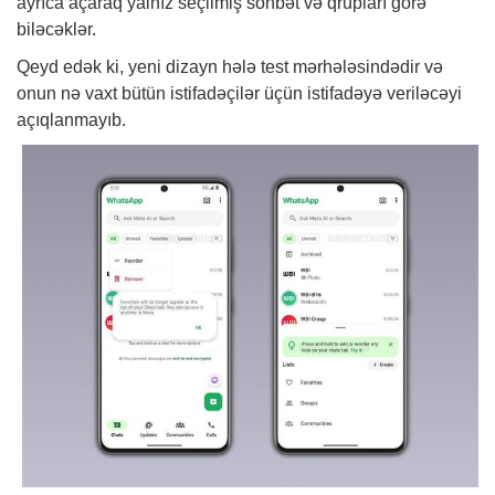
ayrıca açaraq yalnız seçilmiş söhbət və qrupları görə
biləcəklər.
Qeyd edək ki, yeni dizayn hələ test mərhələsindədir və
onun nə vaxt bütün istifadəçilər üçün istifadəyə veriləcəyi
açıqlanmayıb.