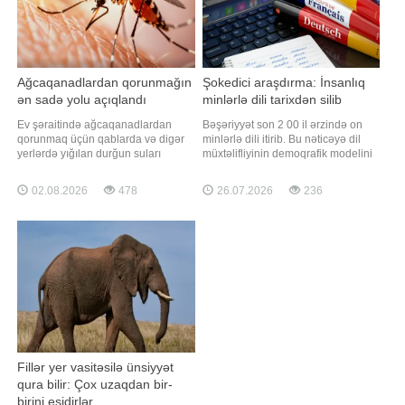
Ağcaqanadlardan qorunmağın
Şokedici araşdırma: İnsanlıq
ən sadə yolu açıqlandı
minlərlə dili tarixdən silib
Ev şəraitində ağcaqanadlardan
Bəşəriyyət son 2 00 il ərzində on
qorunmaq üçün qablarda və digər
minlərlə dili itirib. Bu nəticəyə dil
yerlərdə yığılan durğun suları
müxtəlifliyinin demoqrafik modelini
vaxtında boşaltmaq lazımdır. xəbər
hazırlayan Yel Universitetinin
verir ki, bu barədə Ümumdünya
dilçiləri gəliblər. xəbər verir ki,
02.08.2026
478
26.07.2026
236
Səhiyyə Təşkilatının (ÜST)
tədqiqatın nəticələri "Science"
Rusiyadakı nümayəndəliyi məlumat
jurnalında dərc olunub. Alimlərin
yayıb. Bildirilib ki, ağcaqanadlar
hesablamalarına görə, təxminən 12
əsasən durğun sularda çoxaldığı
min il əvvəl - so
üçün evdə və həyətlərd
Fillər yer vasitəsilə ünsiyyət
qura bilir: Çox uzaqdan bir-
birini eşidirlər