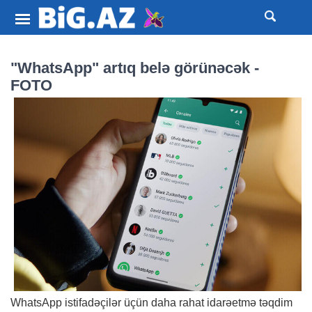
"WhatsApp" artıq belə görünəcək -
FOTO
WhatsApp istifadəçilər üçün daha rahat idarəetmə təqdim