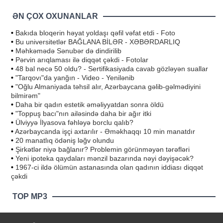
ƏN ÇOX OXUNANLAR
•
Bakıda bloqerin həyat yoldaşı qəfil vəfat etdi - Foto
•
Bu universitetlər BAĞLANA BİLƏR - XƏBƏRDARLIQ
•
Məhkəmədə Sənubər də dindirilib
•
Pərvin arıqlaması ilə diqqət çəkdi - Fotolar
•
48 bal necə 50 oldu? - Sertifikasiyada cavab gözləyən suallar
•
"Tarqovı"da yanğın - Video - Yenilənib
•
"Oğlu Almaniyada təhsil alır, Azərbaycana gəlib-gəlmədiyini
bilmirəm"
•
Daha bir qadın estetik əməliyyatdan sonra öldü
•
"Toppuş bacı"nın ailəsində daha bir ağır itki
•
Ülviyyə İlyasova fəhləyə borclu qalıb?
•
Azərbaycanda işçi axtarılır - Əməkhaqqı 10 min manatdır
•
20 manatlıq ödəniş ləğv olundu
•
Şirkətlər niyə bağlanır? Problemin görünməyən tərəfləri
•
Yeni ipoteka qaydaları mənzil bazarında nəyi dəyişəcək?
•
1967-ci ildə ölümün astanasında olan qadının iddiası diqqət
çəkdi
TOP MP3