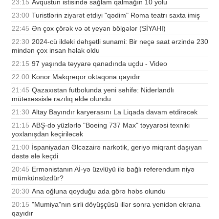
23:15
Avqustun istisində sağlam qalmağın 10 yolu
23:00
Turistlərin ziyarət etdiyi "qədim" Roma teatrı saxta imiş
22:45
Ən çox çörək və ət yeyən bölgələr (SİYAHI)
22:30
2024-cü ildəki dəhşətli sunami: Bir neçə saat ərzində 230
mindən çox insan həlak oldu
22:15
97 yaşında təyyarə qanadında uçdu - Video
22:00
Konor Makqreqor oktaqona qayıdır
21:45
Qazaxıstan futbolunda yeni səhifə: Niderlandlı
mütəxəssislə razılıq əldə olundu
21:30
Altay Bayındır karyerasını La Liqada davam etdirəcək
21:15
ABŞ-də yüzlərlə "Boeing 737 Max" təyyarəsi texniki
yoxlanışdan keçiriləcək
21:00
İspaniyadan Əlcəzairə narkotik, geriyə miqrant daşıyan
dəstə ələ keçdi
20:45
Ermənistanın Aİ-yə üzvlüyü ilə bağlı referendum niyə
mümkünsüzdür?
20:30
Ana oğluna qoyduğu ada görə həbs olundu
20:15
"Mumiya"nın sirli döyüşçüsü illər sonra yenidən ekrana
qayıdır