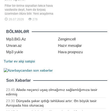
Fillər bir-birinə siqnalları təkcə hava
vasitəsilə deyil, həm də torpaq
üzərindən ötürə bilir. Yeni araşdırma
göstərib ki, onların qulaq quruluşu
26.07.2026
276
və eşitmə kanallarının xüsusiyyətləri
bu titrəyişləri kilometrlərlə uzaq
məsafədən qəbul etməyə imkan
BÖLMƏLƏR
verir. fillərlə bağlı maraqlı
məlumatları təqdim edir:
Mp3.BiG.Az
Zengimcell
Unvan.az
Hazır mesajlar
Mp3 yukle
Hava proqnozu
Turlar
ev alqi satqisi
Son Xəbərlər
23:45
Ailədə neçənci uşaq olmağımız sağlamlığımıza təsir
edirmiş
23:30
Dünyada şəkər qıtlığı təhlükəsi artır: Ən böyük təsir
Avropada hiss olunacaq