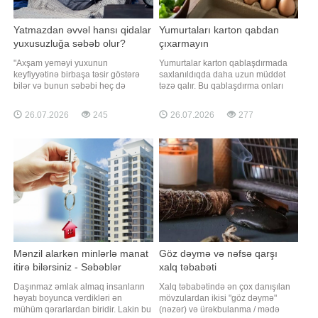
Yatmazdan əvvəl hansı qidalar
Yumurtaları karton qabdan
yuxusuzluğa səbəb olur?
çıxarmayın
"Axşam yeməyi yuxunun
Yumurtalar karton qablaşdırmada
keyfiyyətinə birbaşa təsir göstərə
saxlanıldıqda daha uzun müddət
bilər və bunun səbəbi heç də
təzə qalır. Bu qablaşdırma onları
həmişə həddindən artıq qida
kənar qoxulardan, temperatur
qəbulu olmur. Bəzi qidalar sinir
dəyişikliklərindən və zədələnmədən
26.07.2026
245
26.07.2026
277
sistemini stimullaşdırır və ya həzm
qoruyur. xəbər verir ki, yumurtaları
sistemini daha intensiv işləməyə
mağazadan alındığı orijinal karton
məcbur edir ki, bu da yuxuya
qablaşdırmadan çıxarmaq tövsiyə
getməyi xeyli çətinləşdirir". xəbər
edilmir. Ən yaxşısı onları həmin
verir ki
qablaşdırmad
Mənzil alarkən minlərlə manat
Göz dəymə və nəfsə qarşı
itirə bilərsiniz - Səbəblər
xalq təbabəti
Daşınmaz əmlak almaq insanların
Xalq təbabətində ən çox danışılan
həyatı boyunca verdikləri ən
mövzulardan ikisi "göz dəymə"
mühüm qərarlardan biridir. Lakin bu
(nəzər) və ürəkbulanma / mədə