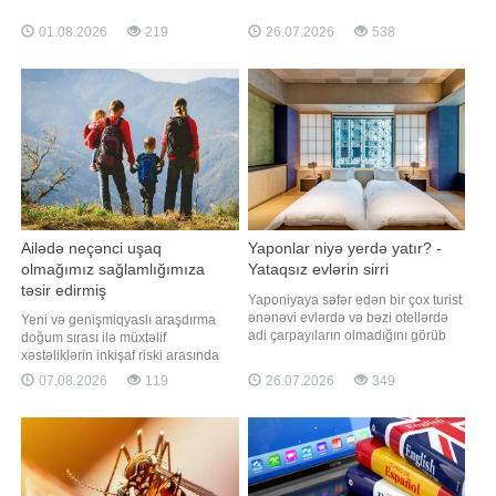
arzunu reallaşdırarkən edilən kiçik
narahatlığıdır. Bu iki hal bəzən bir-
bir səhv sonradan həm ciddi maddi
birinə qarışdırılır və insanlar həm
01.08.2026
219
26.07.2026
538
zərərə, həm də uzunmüddətli
ruhsal, həm də fiziki səbəblərlə izah
hüquqi problemlərə səbəb ola bilər.
etməyə çalışırlar. Xalq arasında
BİG.AZ -a istinadla xəbər verir ki,
"göz dəymə" insanın pis və ya çox
alıcıların böyük əksəriyyəti eyn
güclü baxı
Ailədə neçənci uşaq
Yaponlar niyə yerdə yatır? -
olmağımız sağlamlığımıza
Yataqsız evlərin sirri
təsir edirmiş
Yaponiyaya səfər edən bir çox turist
ənənəvi evlərdə və bəzi otellərdə
Yeni və genişmiqyaslı araşdırma
adi çarpayıların olmadığını görüb
doğum sırası ilə müxtəlif
təəccüblənir. Əvəzində sakinlər
xəstəliklərin inkişaf riski arasında
futon adlanan xüsusi döşəkdən
əvvəllər düşünüldüyündən daha
07.08.2026
119
26.07.2026
349
istifadə edir və onu birbaşa
geniş əlaqənin olduğunu ortaya
döşəmənin üzərinə sərirlər. Futon
qoyub. "Qafqazinfo" xəbər verir ki,
pambıq materialdan hazırlanan
"Nature Health" jurnalında dərc
nazik döşəkdir. Axşam yatmazdan
olunan araşdırmada iki uşaqlı
əvvəl yer
ailələrdən 10 milyondan ço