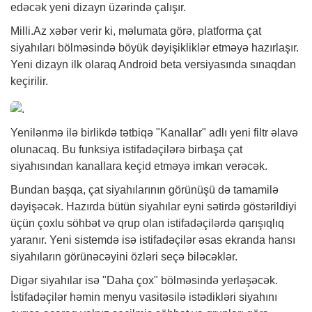
edəcək yeni dizayn üzərində çalışır.
Milli.Az
xəbər
verir ki, məlumata görə, platforma çat
siyahıları bölməsində böyük dəyişikliklər etməyə hazırlaşır.
Yeni dizayn ilk olaraq Android beta versiyasında sınaqdan
keçirilir.
Yenilənmə ilə birlikdə tətbiqə "Kanallar" adlı yeni filtr əlavə
olunacaq. Bu funksiya istifadəçilərə birbaşa çat
siyahısından kanallara keçid etməyə imkan verəcək.
Bundan başqa, çat siyahılarının görünüşü də tamamilə
dəyişəcək. Hazırda bütün siyahılar eyni sətirdə göstərildiyi
üçün çoxlu söhbət və qrup olan istifadəçilərdə qarışıqlıq
yaranır. Yeni sistemdə isə istifadəçilər əsas ekranda hansı
siyahıların görünəcəyini özləri seçə biləcəklər.
Digər siyahılar isə "Daha çox" bölməsində yerləşəcək.
İstifadəçilər həmin menyu vasitəsilə istədikləri siyahını