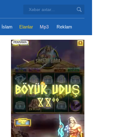
İslam
Elanlar
Mp3
Reklam