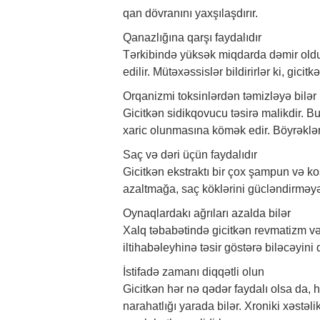
qan dövranını yaxşılaşdırır.
Qanazlığına qarşı faydalıdır
Tərkibində yüksək miqdarda dəmir oldu
edilir. Mütəxəssislər bildirirlər ki, gici
Orqanizmi toksinlərdən təmizləyə bilər
Gicitkən sidikqovucu təsirə malikdir. B
xaric olunmasına kömək edir. Böyrəkləri
Saç və dəri üçün faydalıdır
Gicitkən ekstraktı bir çox şampun və k
azaltmağa, saç köklərini gücləndirməyə,
Oynaqlardakı ağrıları azalda bilər
Xalq təbabətində gicitkən revmatizm və
iltihabəleyhinə təsir göstərə biləcəyini 
İstifadə zamanı diqqətli olun
Gicitkən hər nə qədər faydalı olsa da, 
narahatlığı yarada bilər. Xroniki xəstəl