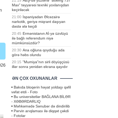
21:15
ABŞ-də yüzlərlə "Boeing 737
Max" təyyarəsi texniki yoxlanışdan
keçiriləcək
an
21:00
İspaniyadan Əlcəzairə
narkotik, geriyə miqrant daşıyan
dəstə ələ keçdi
20:45
Ermənistanın Aİ-yə üzvlüyü
ilə bağlı referendum niyə
mümkünsüzdür?
20:30
Ana oğluna qoyduğu ada
görə həbs olundu
20:15
"Mumiya"nın sirli döyüşçüsü
026
illər sonra yenidən ekrana qayıdır
ƏN ÇOX OXUNANLAR
•
Bakıda bloqerin həyat yoldaşı qəfil
vəfat etdi - Foto
•
Bu universitetlər BAĞLANA BİLƏR
- XƏBƏRDARLIQ
•
Məhkəmədə Sənubər də dindirilib
•
Pərvin arıqlaması ilə diqqət çəkdi
- Fotolar