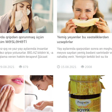
yda qripdən qorunmaq üçün
Yemiş yeyənlər bu xəstəliklərdən
kim MƏSLƏHƏTİ
uzaqdırlar
ız-qış və yaz-yay aylarında insanlar
Yay aylarında qarpızdan sonra ən məşh
tez qripə yoluxurlar. BİG.AZ bildirir ki, -a
meyvə sayılan yemiş bədəni sərinlədir v
qlama verən həkim-terapevt Şücaət
rahatlıq verir. Yemişin tərkibi bol su ilə
imov bildirir ki, qripə yoluxmaq
yanaşı, yod və xrom mineralları, A və C
lükəlidir. "Yaz-yay aylarında vitaminli
vitamini ilə də zəngindir. Yemiş gözdə
9.08.2021
879
15.08.2021
2008
vələr tam yetişmədiyinə görə
katarakta yaranmasının qarşısını alır,
anizmin ressusu aşağı düşür. Bu
hamiləliyi asanlaşdırır, immun sistemini
an orqanizmdə vitami
gücləndirir, sidikqovucudur