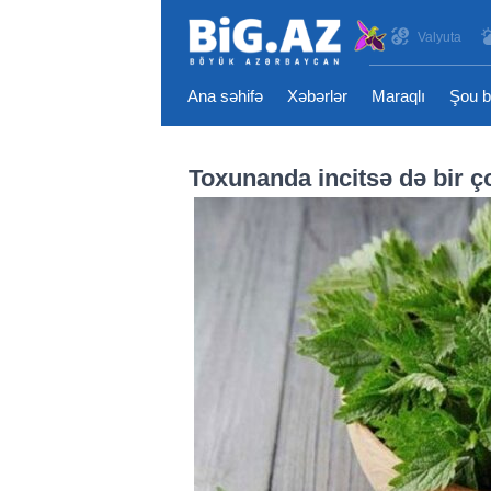
Valyuta
Ana səhifə
Xəbərlər
Maraqlı
Şou b
Toxunanda incitsə də bir ç