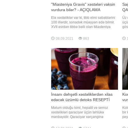
"Miasteniya Gravis" xəstələri vaksin
Sağ
vurdura bilər? - AÇIQLAMA
QA
Elə xəstəliklər var ki, tibb elmi səbəblərini
Üz 
100 illərdir, sonadək müəyyən edə bilmir.
üçü
XVII əsrdən tibbə bəlli olan Miasteniya
gös
("əzələ zəifliyi" anlamını verir) xəstəliyi də
dər
bu siyahıya aiddir. Miasteniya - immunitetin
edi
08.09.2021
863
1
pozulması nəticəsində baş qaldıran klassik
çıx
autoimmun əsəb-əzələ xəstəliyidir
gün
qoc
İnsanı dəhşətli xəstəliklərdən xilas
Ko
edəcək üzümlü detoks RESEPTİ
vu
Məlum olduğu kimi, hepatit və serroz
Kol
xəstəlikləri qaraciyər üçün təhlükə
bir
mənbəyidir. Qaraciyər xərçənginə
pey
yoluxduğunuzu isə bir çox simptomlar
kol
vasitəsilə öyrənə bilərsiniz. -a istinadən
mər