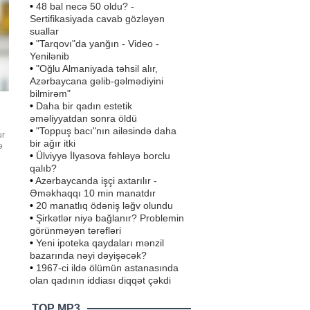
•
48 bal necə 50 oldu? -
Sertifikasiyada cavab gözləyən
suallar
•
"Tarqovı"da yanğın - Video -
Yenilənib
•
"Oğlu Almaniyada təhsil alır,
Azərbaycana gəlib-gəlmədiyini
bilmirəm"
•
Daha bir qadın estetik
əməliyyatdan sonra öldü
•
"Toppuş bacı"nın ailəsində daha
ur
bir ağır itki
ə
•
Ülviyyə İlyasova fəhləyə borclu
qalıb?
•
Azərbaycanda işçi axtarılır -
Əməkhaqqı 10 min manatdır
•
20 manatlıq ödəniş ləğv olundu
•
Şirkətlər niyə bağlanır? Problemin
görünməyən tərəfləri
•
Yeni ipoteka qaydaları mənzil
bazarında nəyi dəyişəcək?
•
1967-ci ildə ölümün astanasında
olan qadının iddiası diqqət çəkdi
TOP MP3