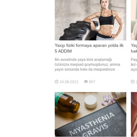
Yaxşı fiziki formaya aparan yolda ilk
Ya
5 ADDIM
hə
İlin əvvəlində yaya kimi arıqlamağı
Pay
özünüzə məqsəd qoymuşdunuz, amma
tez-
yayın sonunda hələ də məqsədinizə
açı
çatmamısınız? O zaman məqsədlərinizə
Həş
daha ciddi yanaşın və elə bu gündən
təh
24.08.2021
957
2
başlayın. BİG.AZ xarici mətbuata istinadən
mey
oxuculara 5 sadə addımdan başlamağı
orq
məsləhət görür. Elementar görsənsələr də,
zam
bu qaydalar