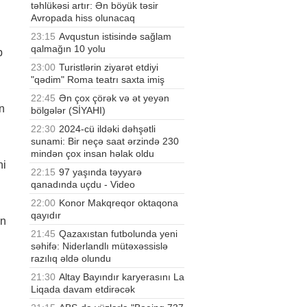
təhlükəsi artır: Ən böyük təsir
Avropada hiss olunacaq
23:15
Avqustun istisində sağlam
qalmağın 10 yolu
b
23:00
Turistlərin ziyarət etdiyi
"qədim" Roma teatrı saxta imiş
22:45
Ən çox çörək və ət yeyən
n
bölgələr (SİYAHI)
22:30
2024-cü ildəki dəhşətli
sunami: Bir neçə saat ərzində 230
mindən çox insan həlak oldu
ni
22:15
97 yaşında təyyarə
qanadında uçdu - Video
22:00
Konor Makqreqor oktaqona
qayıdır
un
21:45
Qazaxıstan futbolunda yeni
səhifə: Niderlandlı mütəxəssislə
razılıq əldə olundu
21:30
Altay Bayındır karyerasını La
Liqada davam etdirəcək