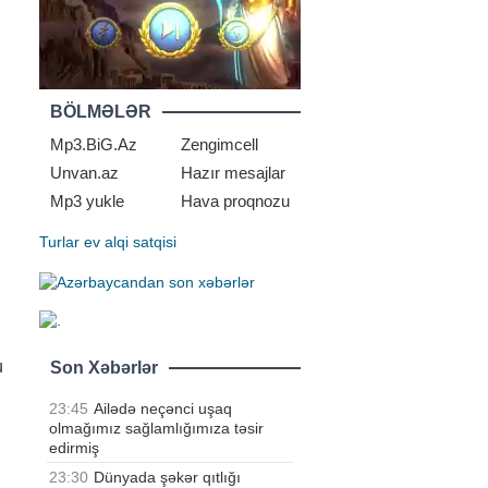
BÖLMƏLƏR
Mp3.BiG.Az
Zengimcell
Unvan.az
Hazır mesajlar
Mp3 yukle
Hava proqnozu
Turlar
ev alqi satqisi
u
Son Xəbərlər
23:45
Ailədə neçənci uşaq
olmağımız sağlamlığımıza təsir
edirmiş
23:30
Dünyada şəkər qıtlığı