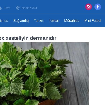
Hava
Namaz vaxtı
iznes
Sağlamlıq
Turizm
İdman
Müsahibə
Mini Futbol
ox xəstəliyin dərmanıdır