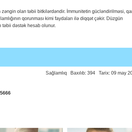
zəngin olan təbii bitkilərdəndir. İmmunitetin gücləndirilməsi, q
lamlığının qorunması kimi faydaları ilə diqqət çəkir. Düzgün
ı təbii dəstək hesab olunur.
Sağlamlıq
Baxılıb: 394 Tarix: 09 may 2
25666