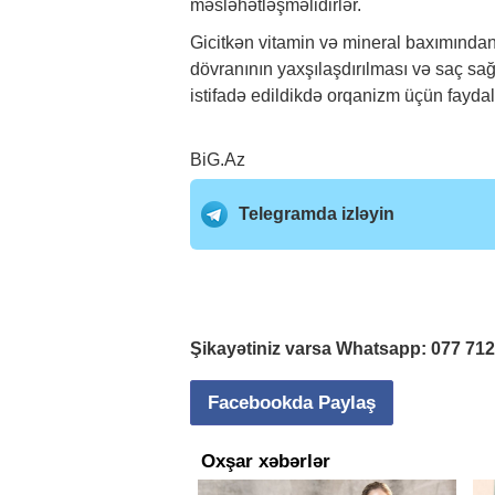
məsləhətləşməlidirlər.
Gicitkən vitamin və mineral baxımından 
dövranının yaxşılaşdırılması və saç sağ
istifadə edildikdə orqanizm üçün faydal
BiG.Az
Telegramda izləyin
Şikayətiniz varsa Whatsapp:
077 71
Facebookda Paylaş
Oxşar xəbərlər