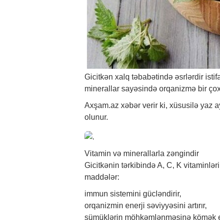
Gicitkən xalq təbabətində əsrlərdir istif
minerallar sayəsində orqanizmə bir çox 
Axşam.az
xəbər
verir ki, xüsusilə yaz 
olunur.
Vitamin və minerallarla zəngindir
Gicitkənin tərkibində A, C, K vitaminl
maddələr:
immun sistemini gücləndirir,
orqanizmin enerji səviyyəsini artırır,
sümüklərin möhkəmlənməsinə kömək e