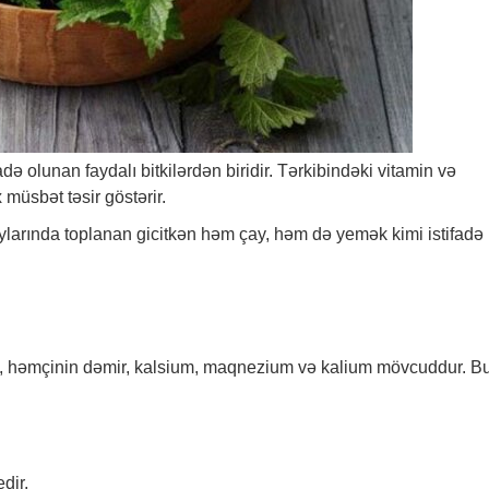
adə olunan faydalı bitkilərdən biridir. Tərkibindəki vitamin və
müsbət təsir göstərir.
aylarında toplanan gicitkən həm çay, həm də yemək kimi istifadə
əri, həmçinin dəmir, kalsium, maqnezium və kalium mövcuddur. B
dir,