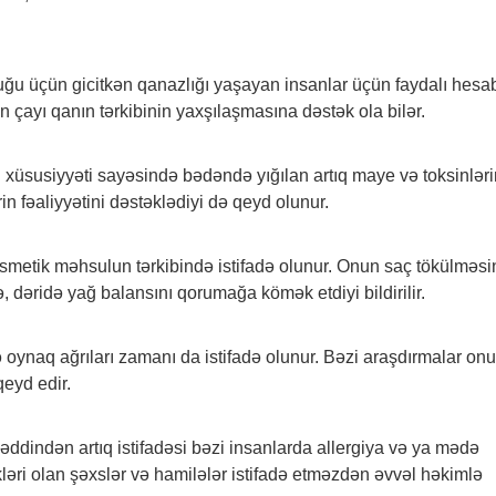
ğu üçün gicitkən qanazlığı yaşayan insanlar üçün faydalı hesa
tkən çayı qanın tərkibinin yaxşılaşmasına dəstək ola bilər.
u xüsusiyyəti sayəsində bədəndə yığılan artıq maye və toksinləri
n fəaliyyətini dəstəklədiyi də qeyd olunur.
osmetik məhsulun tərkibində istifadə olunur. Onun saç tökülməsi
 dəridə yağ balansını qorumağa kömək etdiyi bildirilir.
 oynaq ağrıları zamanı da istifadə olunur. Bəzi araşdırmalar on
qeyd edir.
həddindən artıq istifadəsi bəzi insanlarda allergiya və ya mədə
ikləri olan şəxslər və hamilələr istifadə etməzdən əvvəl həkimlə