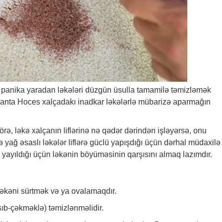
 panika yaradan ləkələri düzgün üsulla tamamilə təmizləmək
nta Hoces xalçadakı inadkar ləkələrlə mübarizə aparmağın
örə, ləkə xalçanın liflərinə nə qədər dərindən işləyərsə, onu
ə yağ əsaslı ləkələr liflərə güclü yapışdığı üçün dərhal müdaxilə
lə yayıldığı üçün ləkənin böyüməsinin qarşısını almaq lazımdır.
ləkəni sürtmək və ya ovalamaqdır.
sıb-çəkməklə) təmizlənməlidir.