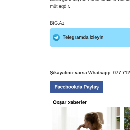
mütləqdir.
BiG.Az
Telegramda izləyin
Şikayətiniz varsa Whatsapp:
077 71
Facebookda Paylaş
Oxşar xəbərlər