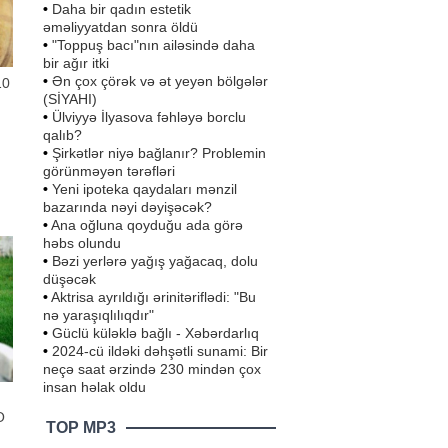
•
Daha bir qadın estetik
əməliyyatdan sonra öldü
•
"Toppuş bacı"nın ailəsində daha
bir ağır itki
•
Ən çox çörək və ət yeyən bölgələr
10
(SİYAHI)
•
Ülviyyə İlyasova fəhləyə borclu
qalıb?
•
Şirkətlər niyə bağlanır? Problemin
görünməyən tərəfləri
çox
•
Yeni ipoteka qaydaları mənzil
bazarında nəyi dəyişəcək?
nın
•
Ana oğluna qoyduğu ada görə
i
həbs olundu
•
Bəzi yerlərə yağış yağacaq, dolu
düşəcək
•
Aktrisa ayrıldığı ərinitəriflədi: "Bu
nə yaraşıqlılıqdır"
•
Güclü küləklə bağlı - Xəbərdarlıq
•
2024-cü ildəki dəhşətli sunami: Bir
neçə saat ərzində 230 mindən çox
insan həlak oldu
O
TOP MP3