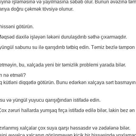
iyinə işləməsinə və yayılmasına səbəb olur. Bunun əvəzinə təm
xarıya doğru çəkmək tövsiyə olunur.
hissəni götürün.
əqsəd daxilə işləyən ləkəni durulaşdırıb səthə çıxarmaqdır.
üngül sabunu su ilə qarışdırıb tətbiq edin. Təmiz bezlə tampon
etməyin, bu, xalçada yeni bir təmizlik problemi yarada bilər.
n nə etməli?
rtıq kütləni diqqətlə götürün. Bunu edərkən xalçaya sərt basmayın
su və yüngül yuyucu qarışığından istifadə edin.
ox zəruri hallarda yumşaq fırça istifadə edilə bilər, lakin bez ən
hazırlanmış xalçalar çox suya qarşı həssasdır və zədələnə bilər.
əsini əvvəlcə xalçanın görünməyən kiçik bir hissəsində yoxlama