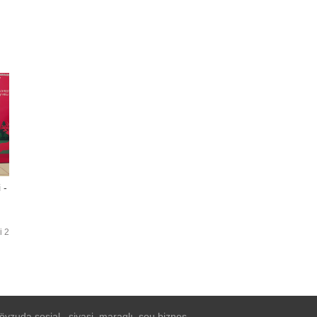
.
z
b
 -
i 2
vzuda sosial , siyasi, maraqlı, şou biznes