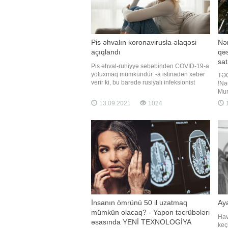
Pis əhvalın koronavirusla əlaqəsi
Nə
açıqlandı
qəs
satı
Pis əhval-ruhiyyə səbəbindən COVID-19-a
yoluxmaq mümkündür. -a istinadən xəbər
TƏC
verir ki, bu barədə rusiyalı infeksionist
!Nə
Svetlana Malinovskaya koronavirusun
Mur
gözlənilməz səbəbləri barədə danışarkən
mər
13.09.2021
1024
1
bildirib. Həkimin sözlərinə görə, insanın
yer
psixoloji vəziyyətinin immun sistemə böyük
yat
təsiri var. "Qorxu
qov
Qaz,
İnsanın ömrünü 50 il uzatmaq
Ay
mümkün olacaq? - Yapon təcrübələri
Hav
əsasında YENİ TEXNOLOGİYA
keç