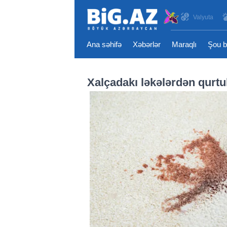
Valyuta
Ana səhifə
Xəbərlər
Maraqlı
Şou b
Xalçadakı ləkələrdən qurtu