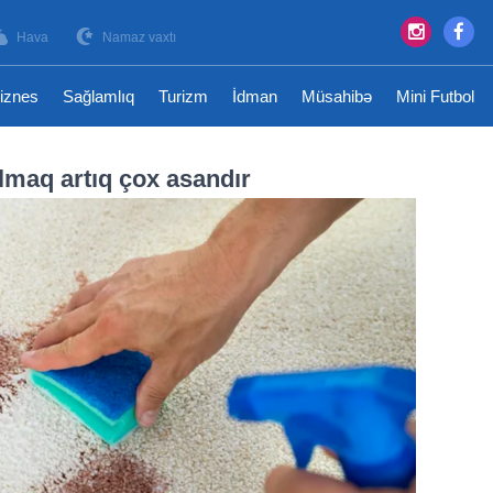
Hava
Namaz vaxtı
iznes
Sağlamlıq
Turizm
İdman
Müsahibə
Mini Futbol
lmaq artıq çox asandır