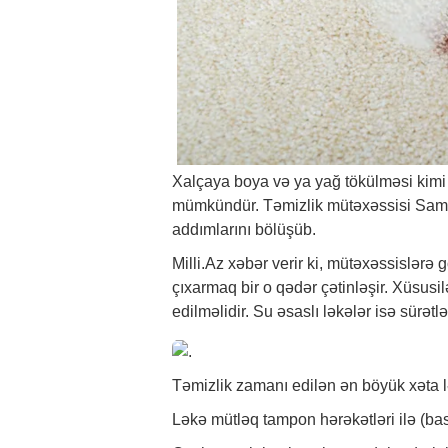
Xalçaya boya və ya yağ tökülməsi kimi
mümkündür. Təmizlik mütəxəssisi Sama
addımlarını bölüşüb.
Milli.Az
xəbər
verir ki, mütəxəssislərə g
çıxarmaq bir o qədər çətinləşir. Xüsusil
edilməlidir. Su əsaslı ləkələr isə sürət
Təmizlik zamanı edilən ən böyük xəta 
Ləkə mütləq tampon hərəkətləri ilə (ba