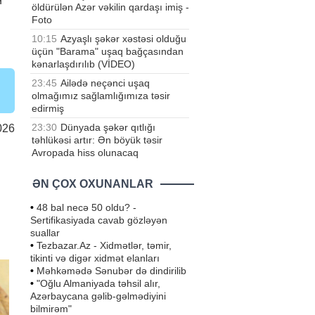
öldürülən Azər vəkilin qardaşı imiş -
Foto
10:15
Azyaşlı şəkər xəstəsi olduğu
üçün "Barama" uşaq bağçasından
kənarlaşdırılıb (VİDEO)
23:45
Ailədə neçənci uşaq
olmağımız sağlamlığımıza təsir
edirmiş
23:30
Dünyada şəkər qıtlığı
026
təhlükəsi artır: Ən böyük təsir
Avropada hiss olunacaq
ƏN ÇOX OXUNANLAR
•
48 bal necə 50 oldu? -
Sertifikasiyada cavab gözləyən
suallar
•
Tezbazar.Az - Xidmətlər, təmir,
tikinti və digər xidmət elanları
•
Məhkəmədə Sənubər də dindirilib
•
"Oğlu Almaniyada təhsil alır,
Azərbaycana gəlib-gəlmədiyini
bilmirəm"