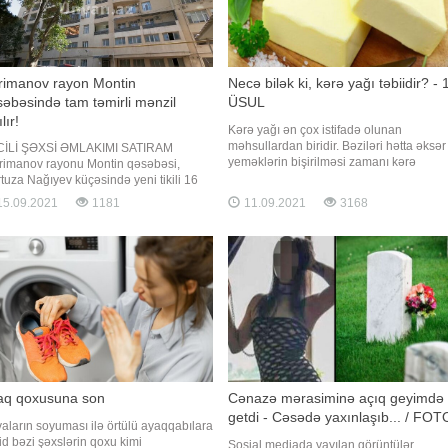
rimanov rayon Montin
Necə bilək ki, kərə yağı təbiidir? - 
əbəsində tam təmirli mənzil
ÜSUL
lır!
Kərə yağı ən çox istifadə olunan
məhsullardan biridir. Bəziləri hətta əksər
İLİ ŞƏXSİ ƏMLAKIMI SATIRAM
yeməklərin bişirilməsi zamanı kərə
rimanov rayonu Montin qəsəbəsi,
yağından istifadə edirlər. Bəs bu qədər 
tuza Nağıyev küçəsində yeni tikili 16
üstünlük verilən kərə yağının təbii olub-
təbəli binanın 6-cı mərtəbəsində
5.09.2021
1181
11.09.2021
3168
olmadığını necə bilmək olar?. Kərə yağı
ləşir. Tikili sahəsi 52 kv.m olan mənzil
ziyanlı olması barədə fikirlər olsa da, təbi
aq otağı, zal+studio mətbəx, sanitar
kərə yağının A
şaq, dəhliz və iki eyvandan ibarətdir.
 su, işıq daimidir. İstilik sistem
aq qoxusuna son
Cənazə mərasiminə açıq geyimdə
getdi - Cəsədə yaxınlaşıb... / FOT
aların soyuması ilə örtülü ayaqqabılara
id bəzi şəxslərin qoxu kimi
Sosial mediada yayılan görüntülər