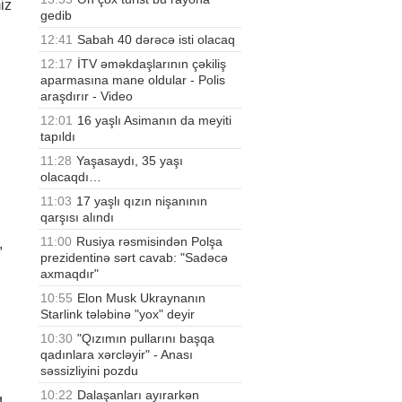
iz
gedib
12:41
Sabah 40 dərəcə isti olacaq
12:17
İTV əməkdaşlarının çəkiliş
aparmasına mane oldular - Polis
araşdırır - Video
12:01
16 yaşlı Asimanın da meyiti
tapıldı
11:28
Yaşasaydı, 35 yaşı
olacaqdı…
11:03
17 yaşlı qızın nişanının
qarşısı alındı
11:00
Rusiya rəsmisindən Polşa
,
prezidentinə sərt cavab: "Sadəcə
axmaqdır"
10:55
Elon Musk Ukraynanın
Starlink tələbinə "yox" deyir
10:30
"Qızımın pullarını başqa
qadınlara xərcləyir" - Anası
səssizliyini pozdu
10:22
Dalaşanları ayırarkən
q