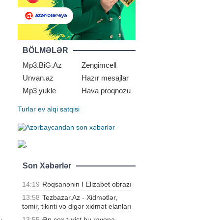
BÖLMƏLƏR
Mp3.BiG.Az
Zengimcell
Unvan.az
Hazır mesajlar
Mp3 yukle
Hava proqnozu
Turlar
ev alqi satqisi
Son Xəbərlər
14:19
Rəqsanənin I Elizabet obrazı
13:58
Tezbazar.Az - Xidmətlər,
təmir, tikinti və digər xidmət elanları
13:55
Ən çox turist bu rayona