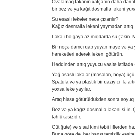
Ovalamaq ləkənin xalçanın daha dərinl
bir bez və ya kağıt dəsmalla ləkəni yu
Su əsaslı ləkələr necə çıxarılır?
Kağız dəsmalla ləkəni yaymadan artıq 
Ləkəli bölgəyə az miqdarda su çəkin. M
Bir neçə damcı qab yuyan maye və ya y
hərəkətləri edərək ləkəni götürün.
Həddindən artıq yuyucu vasitə istifadə 
Yağ əsaslı ləkələr (məsələn, boya) üçü
Spatula və ya plastik bir qazıyıcı ilə a
yoxsa ləkə yayılar.
Artıq hissə götürüldükdən sonra soyuq 
Bez və ya kağız dəsmalla ləkəni silin. Ç
təhlükəsizidir.
Cüt (jute) və sisal kimi təbii liflərdən 
Buna görə də, hər hansı təmizlik vasit