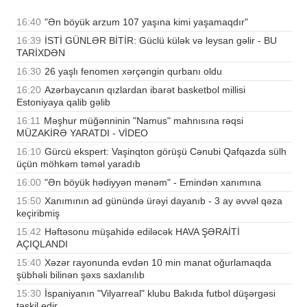
16:40
"Ən böyük arzum 107 yaşına kimi yaşamaqdır"
16:39
İSTİ GÜNLƏR BİTİR: Güclü külək və leysan gəlir - BU
TARİXDƏN
16:30
26 yaşlı fenomen xərçəngin qurbanı oldu
16:20
Azərbaycanın qızlardan ibarət basketbol millisi
Estoniyaya qalib gəlib
16:11
Məşhur müğənninin "Namus" mahnısına rəqsi
MÜZAKİRƏ YARATDI - VİDEO
16:10
Gürcü ekspert: Vaşinqton görüşü Cənubi Qafqazda sülh
üçün möhkəm təməl yaradıb
16:00
"Ən böyük hədiyyən mənəm" - Emindən xanımına
15:50
Xanımının ad günündə ürəyi dayanıb - 3 ay əvvəl qəza
keçiribmiş
15:42
Həftəsonu müşahidə ediləcək HAVA ŞƏRAİTİ
AÇIQLANDI
15:40
Xəzər rayonunda evdən 10 min manat oğurlamaqda
şübhəli bilinən şəxs saxlanılıb
15:30
İspaniyanın "Vilyarreal" klubu Bakıda futbol düşərgəsi
təşkil edir