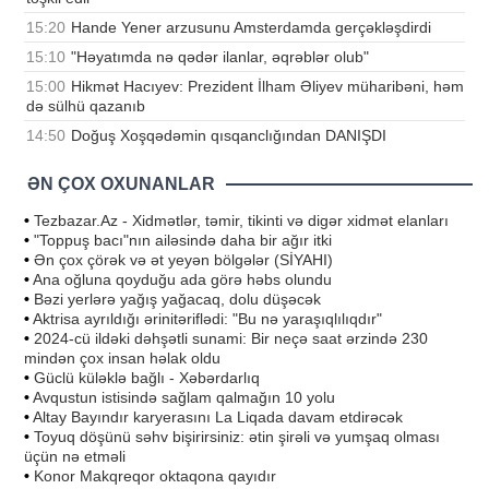
15:20
Hande Yener arzusunu Amsterdamda gerçəkləşdirdi
15:10
"Həyatımda nə qədər ilanlar, əqrəblər olub"
15:00
Hikmət Hacıyev: Prezident İlham Əliyev müharibəni, həm
də sülhü qazanıb
14:50
Doğuş Xoşqədəmin qısqanclığından DANIŞDI
ƏN ÇOX OXUNANLAR
•
Tezbazar.Az - Xidmətlər, təmir, tikinti və digər xidmət elanları
•
"Toppuş bacı"nın ailəsində daha bir ağır itki
•
Ən çox çörək və ət yeyən bölgələr (SİYAHI)
•
Ana oğluna qoyduğu ada görə həbs olundu
•
Bəzi yerlərə yağış yağacaq, dolu düşəcək
•
Aktrisa ayrıldığı ərinitəriflədi: "Bu nə yaraşıqlılıqdır"
•
2024-cü ildəki dəhşətli sunami: Bir neçə saat ərzində 230
mindən çox insan həlak oldu
•
Güclü küləklə bağlı - Xəbərdarlıq
•
Avqustun istisində sağlam qalmağın 10 yolu
•
Altay Bayındır karyerasını La Liqada davam etdirəcək
•
Toyuq döşünü səhv bişirirsiniz: ətin şirəli və yumşaq olması
üçün nə etməli
•
Konor Makqreqor oktaqona qayıdır