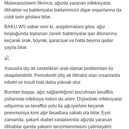
Mütəxəssislərin fikrincə, ağızda yaranan infeksiyalar,
iltihablar və bakteriyalar bədənimizin digər orqanlarına da
ciddi təsir göstərə bilər.
BAKU.WS
xəbər
verir ki, araşdırmalara görə, ağız
boşluğunda toplanan zərərli bakteriyalar qan dövranına
keçərək ürək, böyrək, qaraciyər və hətta beyinə qədər
yayıla bilər.
Xüsusilə diş əti xəstəlikləri ürək-damar problemləri ilə
əlaqələndirilir. Periodontit (diş əti iltihabı) olan insanlarda
infarkt və insult riski daha yüksək olur.
Bundan başqa, ağız sağlamlığının pozulması tənəffüs
yollarında infeksiya riskini də artırır. Dişlərdəki infeksiyalar
udqunma və tənəffüs yolu ilə ağciyərlərə keçərək
pnevmoniya kimi ağır fəsadlara səbəb ola bilər. Eyni
zamanda, şəkərli diabet xəstələrində ağızda yaranan
iltihablar qanda şəkərin tənzimlənməsini çətinləşdirir.