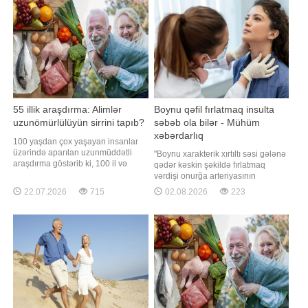
55 illik araşdırma: Alimlər
Boynu qəfil fırlatmaq insulta
uzunömürlülüyün sirrini tapıb?
səbəb ola bilər - Mühüm
xəbərdarlıq
100 yaşdan çox yaşayan insanlar
üzərində aparılan uzunmüddətli
"Boynu xarakterik xırtıltı səsi gələnə
araşdırma göstərib ki, 100 il və
qədər kəskin şəkildə fırlatmaq
daha artıq yaşamağın vahid resepti
vərdişi onurğa arteriyasının
yoxdur. Bununla belə, uzunömürlü
zədələnməsinə və nadir hallarda
22.07.2026
715
02.08.2026
223
insanları birləşdirən bir sıra ümumi
işemik insultun yaranmasına səbəb
amillər müəyyən edilib. Qayanrinfo
ola bilər". xəbər verir ki, bunu
xəbər verir ki, "ScienceAlert"in
"İzvestiya"ya rusiyalı nevroloq
yazdığına görə, Qahirədək
Aleksandr Tkaçyov deyib.
Mütəxəssisin sözlərinə görə