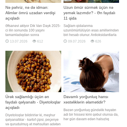
Nə pəhriz, nə də idman:
Uzun ömür sürmək üçün nə
Alimlər ömrü uzadan vərdişi
yemək lazımdır? - Ən faydalı
açıqladı
11 qida
Əfsanəvi aktyor Dik Van Dayk 2025-
Sağlam qidalanma
ci ilin sonunda 100 yaşını
uzunömürlülüyün əsas amillərindən
tamamladıqdan sonra
biri hesab olunur. Antioksidantlarla
uzunömürlülüyünün əsas
zəngin qidaların gündəlik rasiona
13.07.2026
612
09.07.2026
626
sirlərindən birini bölüşüb. Maraqlıdır
daxil edilməsi iltihabı azaltmağa,
ki, onun qeyd etdiyi bu amil elmi
hüceyrələri zədələnmədən
araşdırmalarla da təsdiqlənib.
qorumağa və xroniki xəstəliklərin
Qaynarinfo-nun "ScienceAlert" nəşri
inkişaf riskini aşağı salmağa kömək
istinadən məlumatına görə, aktyor
edə bilər. Qaynarinfo "Verywell
bildirib ki
Health"
Ürək sağlamlığı üçün ən
Davamlı yorğunluq hansı
faydalı qəlyanaltı - Diyetoloqlar
xəstəliklərin əlamətidir?
açıqladı
Bəzən yorğunluq gündəlik həyatın
adi bir hissəsi kimi qəbul olunsa da,
Diyetoloqlar bildirirlər ki, məşhur
hər gün davam edən halsızlıq
qəlyanaltılar - kartof çipsi, peçenye
orqanizmdə gizli sağlamlıq
və qurudulmuş ət məhsulları adətən