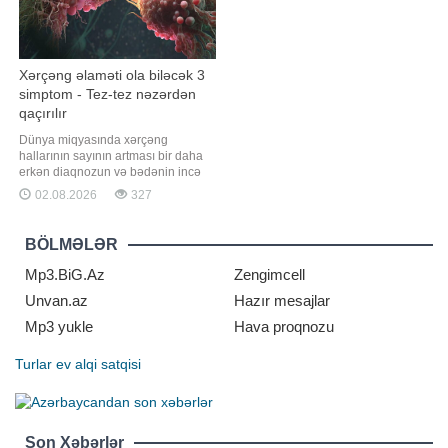
Xərçəng əlaməti ola biləcək 3
simptom - Tez-tez nəzərdən
qaçırılır
Dünya miqyasında xərçəng
hallarının sayının artması bir daha
erkən diaqnozun və bədənin incə
xəbərdarlıq əlamətlərinin düzgün
02.08.2026
327
şərh edilməsinin vacibliyini
vurğulayır. Məşhur inancın əksinə
olaraq, xərçəng növləri həmişə ağır
BÖLMƏLƏR
simptomlarla qəfildən ortaya çıxmır.
Alimlər vurğulayırlar ki, bədəndə
Mp3.BiG.Az
Zengimcell
həftələrl
Unvan.az
Hazır mesajlar
Mp3 yukle
Hava proqnozu
Turlar
ev alqi satqisi
Son Xəbərlər