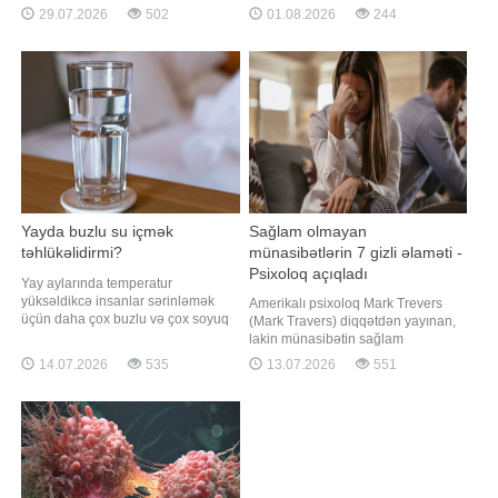
probleminin əlaməti ola bilər.
yüksək miqdarda natrium və
29.07.2026
502
01.08.2026
244
Mütəxəssislərin sözlərinə görə,
doymuş yağ ehtiva etdiyindən ürək
davamlı yorğunluğun əsas
sağlamlığı üçün əlverişli seçim
səbəbləri arasında qan azlığı,
sayılmır. Qaynarinfo xəbər verir ki,
qalxanabənzər vəz xəstəlikləri,
"Martha Stewart" portalının
şəkərli diabet, B12 vitamin
yazdığına görə, ürək üçü
Yayda buzlu su içmək
Sağlam olmayan
təhlükəlidirmi?
münasibətlərin 7 gizli əlaməti -
Psixoloq açıqladı
Yay aylarında temperatur
yüksəldikcə insanlar sərinləmək
Amerikalı psixoloq Mark Trevers
üçün daha çox buzlu və çox soyuq
(Mark Travers) diqqətdən yayınan,
suya üstünlük verirlər. Lakin
lakin münasibətin sağlam
mütəxəssislər xəbərdarlıq edirlər ki,
olmadığını göstərən yeddi əsas
14.07.2026
535
13.07.2026
551
həddindən artıq soyuq suyun
əlaməti sadalayıb. Qaynarinfo-nun
qəbulu bəzi hallarda sağlamlığa
məlumatına görə, CNBC-də dərc
mənfi təsir göstərə bilər. Ölkə.az
olunan məqaləsində Trevers bildirib
xəbər verir ki, həkimlərin sözlərinə
ki, bir çox insan aylarla, hətta illərlə
görə, çox soyu
sağlam olmayan münasibətlərdə
qalır. Onla