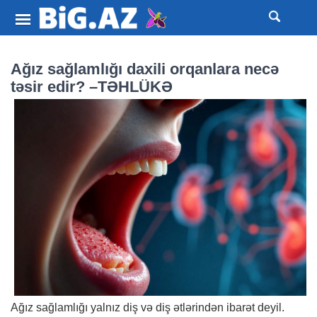
Ağız sağlamlığı daxili orqanlara necə
təsir edir? –TƏHLÜKƏ
Ağız sağlamlığı yalnız diş və diş ətlərindən ibarət deyil.