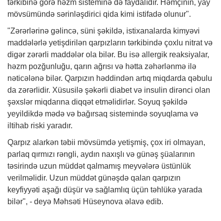
tərkibinə görə həzm sisteminə də faydalıdır. Həmçinin, yay
mövsümündə sərinləşdirici qida kimi istifadə olunur".
"Zərərlərinə gəlincə, süni şəkildə, istixanalarda kimyəvi
maddələrlə yetişdirilən qarpızların tərkibində çoxlu nitrat və
digər zərərli maddələr ola bilər. Bu isə allergik reaksiyalar,
həzm pozğunluğu, qarın ağrısı və hətta zəhərlənmə ilə
nəticələnə bilər. Qarpızın həddindən artıq miqdarda qəbulu
da zərərlidir. Xüsusilə şəkərli diabet və insulin dirənci olan
şəxslər miqdarına diqqət etməlidirlər. Soyuq şəkildə
yeyildikdə mədə və bağırsaq sistemində soyuqlama və
iltihab riski yaradır.
Qarpız alarkən təbii mövsümdə yetişmiş, çox iri olmayan,
parlaq qırmızı rəngli, aydın naxışlı və günəş şüalarının
təsirində uzun müddət qalmamış meyvələrə üstünlük
verilməlidir. Uzun müddət günəşdə qalan qarpızın
keyfiyyəti aşağı düşür və sağlamlıq üçün təhlükə yarada
bilər", - deyə Məhsəti Hüseynova əlavə edib.