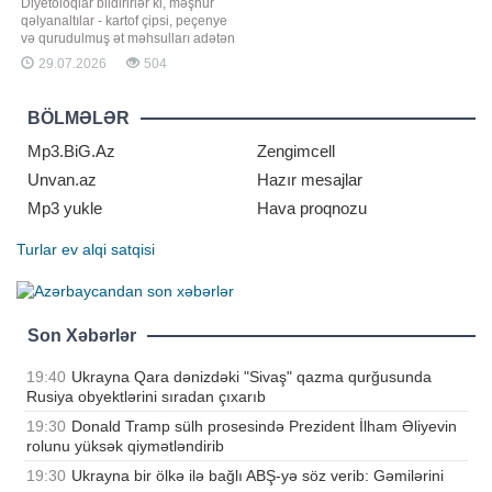
Diyetoloqlar bildirirlər ki, məşhur
qəlyanaltılar - kartof çipsi, peçenye
və qurudulmuş ət məhsulları adətən
yüksək miqdarda natrium və
29.07.2026
504
doymuş yağ ehtiva etdiyindən ürək
sağlamlığı üçün əlverişli seçim
sayılmır. Qaynarinfo xəbər verir ki,
BÖLMƏLƏR
"Martha Stewart" portalının
yazdığına görə, ürək üçü
Mp3.BiG.Az
Zengimcell
Unvan.az
Hazır mesajlar
Mp3 yukle
Hava proqnozu
Turlar
ev alqi satqisi
Son Xəbərlər
19:40
Ukrayna Qara dənizdəki "Sivaş" qazma qurğusunda
Rusiya obyektlərini sıradan çıxarıb
19:30
Donald Tramp sülh prosesində Prezident İlham Əliyevin
rolunu yüksək qiymətləndirib
19:30
Ukrayna bir ölkə ilə bağlı ABŞ-yə söz verib: Gəmilərini