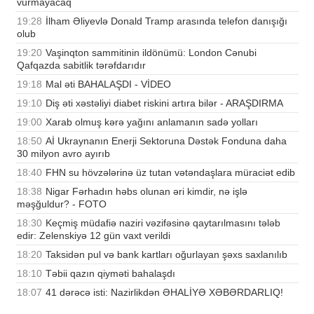
vurmayacaq
19:28
İlham Əliyevlə Donald Tramp arasında telefon danışığı
olub
19:20
Vaşinqton sammitinin ildönümü: London Cənubi
Qafqazda sabitlik tərəfdarıdır
19:18
Mal əti BAHALAŞDI - VİDEO
19:10
Diş əti xəstəliyi diabet riskini artıra bilər - ARAŞDIRMA
19:00
Xarab olmuş kərə yağını anlamanın sadə yolları
18:50
Aİ Ukraynanın Enerji Sektoruna Dəstək Fonduna daha
30 milyon avro ayırıb
18:40
FHN su hövzələrinə üz tutan vətəndaşlara müraciət edib
18:38
Nigar Fərhadın həbs olunan əri kimdir, nə işlə
məşğuldur? - FOTO
18:30
Keçmiş müdafiə naziri vəzifəsinə qaytarılmasını tələb
edir: Zelenskiyə 12 gün vaxt verildi
18:20
Taksidən pul və bank kartları oğurlayan şəxs saxlanılıb
18:10
Təbii qazın qiyməti bahalaşdı
18:07
41 dərəcə isti: Nazirlikdən ƏHALİYƏ XƏBƏRDARLIQ!