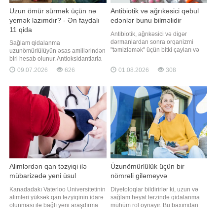
Uzun ömür sürmək üçün nə
Antibiotik və ağrıkəsici qəbul
yemək lazımdır? - Ən faydalı
edənlər bunu bilməlidir
11 qida
Antibiotik, ağrıkəsici və digər
dərmanlardan sonra orqanizmi
Sağlam qidalanma
"təmizləmək" üçün bitki çayları və
uzunömürlülüyün əsas amillərindən
detoks proqramlarına müraciət
biri hesab olunur. Antioksidantlarla
edənlər olsa da, mütəxəssislər bu
zəngin qidaların gündəlik rasiona
09.07.2026
626
01.08.2026
308
üsulların əksəriyyətinin elmi
daxil edilməsi iltihabı azaltmağa,
əsasının olmadığını bildirirlər. xəbər
hüceyrələri zədələnmədən
verir ki, həkim Svetlana
qorumağa və xroniki xəstəliklərin
Burnatskayanın sözlərinə görə,
inkişaf riskini aşağı salmağa kömək
dərmanları
edə bilər. Qaynarinfo "Verywell
Health"
Alimlərdən qan təzyiqi ilə
Üzunömürlülük üçün bir
mübarizədə yeni üsul
nömrəli giləmeyvə
Kanadadakı Vaterloo Universitetinin
Diyetoloqlar bildirirlər ki, uzun və
alimləri yüksək qan təzyiqinin idarə
sağlam həyat tərzində qidalanma
olunması ilə bağlı yeni araşdırma
mühüm rol oynayır. Bu baxımdan
aparıblar. xəbər verir ki, tədqiqatın
qaragilə orqanizmi yaşla əlaqəli