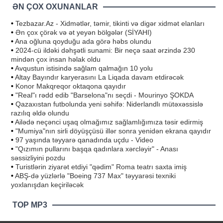
ƏN ÇOX OXUNANLAR
•
Tezbazar.Az - Xidmətlər, təmir, tikinti və digər xidmət elanları
•
Ən çox çörək və ət yeyən bölgələr (SİYAHI)
•
Ana oğluna qoyduğu ada görə həbs olundu
•
2024-cü ildəki dəhşətli sunami: Bir neçə saat ərzində 230
mindən çox insan həlak oldu
•
Avqustun istisində sağlam qalmağın 10 yolu
•
Altay Bayındır karyerasını La Liqada davam etdirəcək
•
Konor Makqreqor oktaqona qayıdır
•
"Real"ı rədd edib "Barselona"nı seçdi - Mourinyo ŞOKDA
•
Qazaxıstan futbolunda yeni səhifə: Niderlandlı mütəxəssislə
razılıq əldə olundu
•
Ailədə neçənci uşaq olmağımız sağlamlığımıza təsir edirmiş
•
"Mumiya"nın sirli döyüşçüsü illər sonra yenidən ekrana qayıdır
•
97 yaşında təyyarə qanadında uçdu - Video
•
"Qızımın pullarını başqa qadınlara xərcləyir" - Anası
səssizliyini pozdu
•
Turistlərin ziyarət etdiyi "qədim" Roma teatrı saxta imiş
•
ABŞ-də yüzlərlə "Boeing 737 Max" təyyarəsi texniki
yoxlanışdan keçiriləcək
TOP MP3