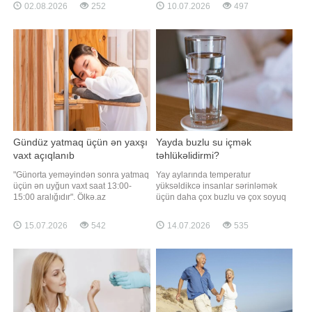
nəticələrinə görə, yalnız duzun
dəyişikliklərdən qorumağa kömək
02.08.2026
252
10.07.2026
497
(natriumun) qəbulunu azaltmaq
edə biləcək antioksidantlar, liflər və
deyil, eyni zamanda qidalanmada
bitki mənşəli faydalı birləşmələrlə
kaliumun miqdarını artırmaq da qan
zəngin məhsullardan biri hesab
təzyiqinin aşağı salınmasın
olunur. Qaynarinfo xəbər veri
Gündüz yatmaq üçün ən yaxşı
Yayda buzlu su içmək
vaxt açıqlanıb
təhlükəlidirmi?
"Günorta yeməyindən sonra yatmaq
Yay aylarında temperatur
üçün ən uyğun vaxt saat 13:00-
yüksəldikcə insanlar sərinləmək
15:00 aralığıdır". Ölkə.az
üçün daha çox buzlu və çox soyuq
"EatingWell" nəşrinə istinadla xəbər
suya üstünlük verirlər. Lakin
verir ki, bu barədə dietoloq və
mütəxəssislər xəbərdarlıq edirlər ki,
15.07.2026
542
14.07.2026
535
nutrisioloq Daniyel Smayli danışıb.
həddindən artıq soyuq suyun
Onun sözlərinə görə, bu saatlarda
qəbulu bəzi hallarda sağlamlığa
orqanizmdə təbii enerji azalması
mənfi təsir göstərə bilər. Ölkə.az
baş verir. Buna gör
xəbər verir ki, həkimlərin sözlərinə
görə, çox soyu