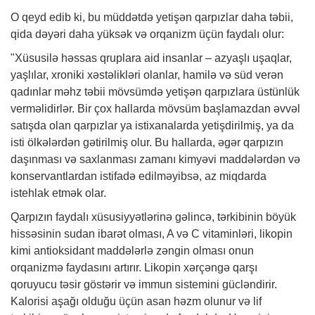
O qeyd edib ki, bu müddətdə yetişən qarpızlar daha təbii,
qida dəyəri daha yüksək və orqanizm üçün faydalı olur:
"Xüsusilə həssas qruplara aid insanlar – azyaşlı uşaqlar,
yaşlılar, xroniki xəstəlikləri olanlar, hamilə və süd verən
qadınlar məhz təbii mövsümdə yetişən qarpızlara üstünlük
verməlidirlər. Bir çox hallarda mövsüm başlamazdan əvvəl
satışda olan qarpızlar ya istixanalarda yetişdirilmiş, ya da
isti ölkələrdən gətirilmiş olur. Bu hallarda, əgər qarpızın
daşınması və saxlanması zamanı kimyəvi maddələrdən və
konservantlardan istifadə edilməyibsə, az miqdarda
istehlak etmək olar.
Qarpızın faydalı xüsusiyyətlərinə gəlincə, tərkibinin böyük
hissəsinin sudan ibarət olması, A və C vitaminləri, likopin
kimi antioksidant maddələrlə zəngin olması onun
orqanizmə faydasını artırır. Likopin xərçəngə qarşı
qoruyucu təsir göstərir və immun sistemini gücləndirir.
Kalorisi aşağı olduğu üçün asan həzm olunur və lif