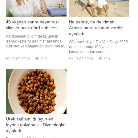
40 yaşdan sonra həyatınızı
Nə pəhriz, nə də idman:
xilas edəcək dörd tibbi test
Alimlər ömrü uzadan vərdişi
açıqladı
Kardioloqlar bildirirlər ki, ürəyin
işemik xəstəliyi qadınlar arasında
Əfsanəvi aktyor Dik Van Dayk 2025-
süd vəzi xərçəngindən təxminən iki
ci ilin sonunda 100 yaşını
dəfə çox ölümə səbəb olur. xarici
tamamladıqdan sonra
mediaya istinadən xəbər verir ki,
uzunömürlülüyünün əsas
12.07.2026
380
13.07.2026
613
buna baxmayaraq, bir çox qadın ilk
sirlərindən birini bölüşüb. Maraqlıdır
xəbərdaredici əlamətləri ya
ki, onun qeyd etdiyi bu amil elmi
görməzlikdən gəlir, ya da onları adi
araşdırmalarla da təsdiqlənib.
yorğunluqla əlaqələndirir
Qaynarinfo-nun "ScienceAlert" nəşri
istinadən məlumatına görə, aktyor
bildirib ki
Ürək sağlamlığı üçün ən
faydalı qəlyanaltı - Diyetoloqlar
açıqladı