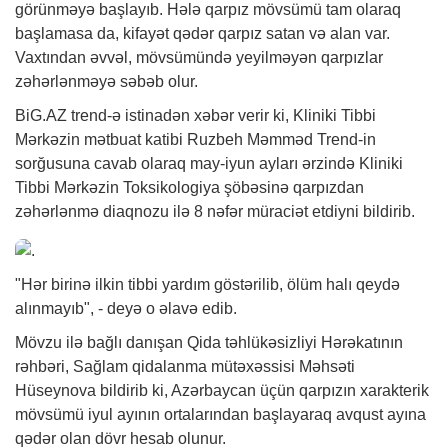
görünməyə başlayıb. Hələ qarpız mövsümü tam olaraq
başlamasa da, kifayət qədər qarpız satan və alan var.
Vaxtından əvvəl, mövsümündə yeyilməyən qarpızlar
zəhərlənməyə səbəb olur.
BiG.AZ
trend-ə istinadən
xəbər
verir ki, Kliniki Tibbi
Mərkəzin mətbuat katibi Ruzbeh Məmməd Trend-in
sorğusuna cavab olaraq may-iyun ayları ərzində Kliniki
Tibbi Mərkəzin Toksikologiya şöbəsinə qarpızdan
zəhərlənmə diaqnozu ilə 8 nəfər müraciət etdiyni bildirib.
"Hər birinə ilkin tibbi yardım göstərilib, ölüm halı qeydə
alınmayıb", - deyə o əlavə edib.
Mövzu ilə bağlı danışan Qida təhlükəsizliyi Hərəkatının
rəhbəri, Sağlam qidalanma mütəxəssisi Məhsəti
Hüseynova bildirib ki, Azərbaycan üçün qarpızın xarakterik
mövsümü iyul ayının ortalarından başlayaraq avqust ayına
qədər olan dövr hesab olunur.