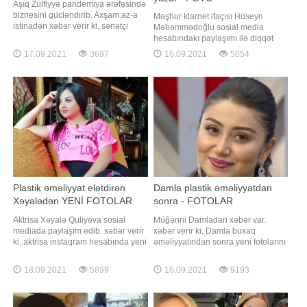
Aşıq Zülfiyyə pandemiya ərəfəsində
biznesini gücləndirib. Axşam.az-a
Məşhur klarnet ifaçısı Hüseyn
istinadən xəbər verir ki, sənətçi
Məhəmmədoğlu sosial media
bundan əvvəl yaşadığı binada
hesabındakı paylaşımı ilə diqqət
restoran açmışdı. Bir neçə gün
çəkib. xəbər verir ki, Hüseyn
17.09.2021
3697
16.09.2021
5054
əvvəl isə aşıq yenidən restoran
"İnstagram" hesabında bir müddət
açıb. Onun açılış mərasiminə sənət
öncə dünyasını dəyişən anası ilə
dostları da qatılıblar. Qeyd edək ki,
fotosunu paylaşıb. O, paylaşımına:.
Zülfiyyə bundan əvvəl daha bir
'Sən bizə həm ana həm də ata
restoranını
oldun. Allah səni cənnətlə
müjdələsin
Plastik əməliyyat elətdirən
Damla plastik əməliyyatdan
Xəyalədən YENİ FOTOLAR
sonra - FOTOLAR
Aktrisa Xəyalə Quliyeva sosial
Müğənni Damladan xəbər var.
mediada paylaşım edib. xəbər verir
xəbər verir ki, Damla buxaq
ki, aktrisa instaqram hesabında yeni
əməliyyatından sonra yeni fotolarını
fotolarını izləyiciləri ilə bölüşüb.
sosial media hesabında paylaşıb.
Onun paylaşımına çoxsaylı təriflər,
izləyiciləri onun yeni görünüşünü
18.09.2021
5899
16.09.2021
9193
bəyəni gəlib. Qeyd edək ki, aktrisa
bəyənərək xoş rəylər yazıblar.
bədənşəkilləndirmə edib, artıq
Həmin fotoları təqdim edirik:
çəkidən xilas olub. O, eyni zamanda