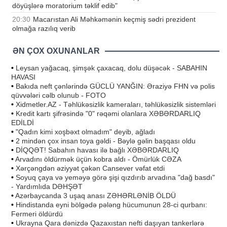
döyüşlərə moratorium təklif edib"
20:30
Macarıstan Ali Məhkəmənin keçmiş sədri prezident
olmağa razılıq verib
ƏN ÇOX OXUNANLAR
•
Leysan yağacaq, şimşək çaxacaq, dolu düşəcək - SABAHIN
HAVASI
•
Bakıda neft çənlərində GÜCLÜ YANĞIN: Əraziyə FHN və polis
qüvvələri cəlb olunub - FOTO
•
Xidmetler.AZ - Təhlükəsizlik kameraları, təhlükəsizlik sistemləri
•
Kredit kartı şifrəsində "0" rəqəmi olanlara XƏBƏRDARLIQ
EDİLDİ
•
"Qadın kimi xoşbəxt olmadım" deyib, ağladı
•
2 mindən çox insan toya gəldi - Bəylə gəlin başqası oldu
•
DİQQƏT! Sabahın havası ilə bağlı XƏBƏRDARLIQ
•
Arvadını öldürmək üçün kobra aldı - Ömürlük CƏZA
•
Xərçəngdən əziyyət çəkən Cansever vəfat etdi
•
Soyuq çaya və yeməyə görə şişi qızdırıb arvadına "dağ basdı"
- Yardımlıda DƏHŞƏT
•
Azərbaycanda 3 uşaq anası ZƏHƏRLƏNİB ÖLDÜ
•
Hindistanda eyni bölgədə pələng hücumunun 28-ci qurbanı:
Fermeri öldürdü
•
Ukrayna Qara dənizdə Qazaxıstan nefti daşıyan tankerlərə