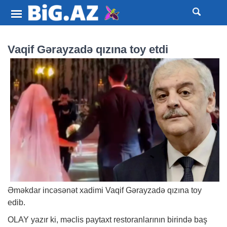
Vaqif Gərayzadə qızına toy etdi
Əməkdar incəsənət xadimi Vaqif Gərayzadə qızına toy
edib.
OLAY yazır ki, məclis paytaxt restoranlarının birində baş