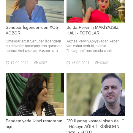
Sənubər İsgəndərlidən XOŞ
Bu da Pərvinin MAKİYAJSIZ
XƏBƏR
HALI - FOTOLAR
Əməkdar artist Sənubər İsgəndərli
Aktrisa Pərvin Abıyevadan xəbər
bu mövsüm tamaşaçıların qarşısına
var. xəbər verir ki, aktrisa
aparıcı kimi çıxacaq. Axşam.az-a
"Instagram" hesabında canlı
istinadən xəbər verir ki, aktrisa
yayımda olub. Canlı yayım zamanı
"Xəzər TV" ilə anlaşıb. Onun
Pərvin makiyajsız və saçları dağınıq
17.09.2021
4207
16.09.2021
4042
proqramının adı "Sənətdən kənar"
halda görünüb. İzləyiciləri onun bu
adlanır. Bu haqda S.isgəndərli özü
halını bəyənməyib. Həmin fotoları
məlumat yayıb. Verilişin çəkilişləri
təqdim edirik:
bir neçə gündü
Pandemiyada ikinci restoranını
"20 il yataq xəstəsi olsan da..."
açdı
- Hüseyn AĞIR İTKİSİNDƏN
yazdı - FOTO