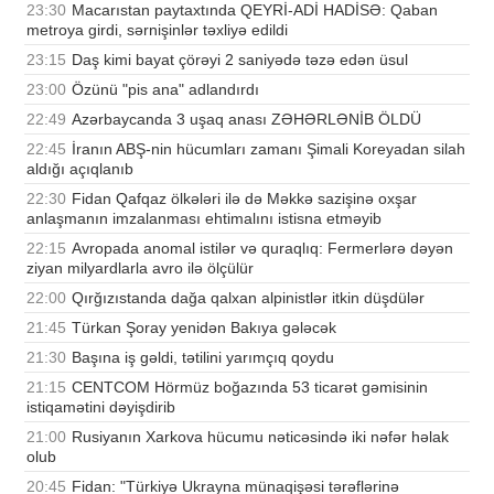
23:30
Macarıstan paytaxtında QEYRİ-ADİ HADİSƏ: Qaban
metroya girdi, sərnişinlər təxliyə edildi
23:15
Daş kimi bayat çörəyi 2 saniyədə təzə edən üsul
23:00
Özünü "pis ana" adlandırdı
22:49
Azərbaycanda 3 uşaq anası ZƏHƏRLƏNİB ÖLDÜ
22:45
İranın ABŞ-nin hücumları zamanı Şimali Koreyadan silah
aldığı açıqlanıb
22:30
Fidan Qafqaz ölkələri ilə də Məkkə sazişinə oxşar
anlaşmanın imzalanması ehtimalını istisna etməyib
22:15
Avropada anomal istilər və quraqlıq: Fermerlərə dəyən
ziyan milyardlarla avro ilə ölçülür
22:00
Qırğızıstanda dağa qalxan alpinistlər itkin düşdülər
21:45
Türkan Şoray yenidən Bakıya gələcək
21:30
Başına iş gəldi, tətilini yarımçıq qoydu
21:15
CENTCOM Hörmüz boğazında 53 ticarət gəmisinin
istiqamətini dəyişdirib
21:00
Rusiyanın Xarkova hücumu nəticəsində iki nəfər həlak
olub
20:45
Fidan: "Türkiyə Ukrayna münaqişəsi tərəflərinə