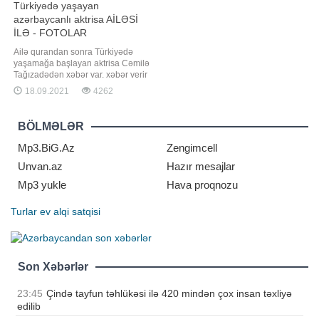
Türkiyədə yaşayan
azərbaycanlı aktrisa AİLƏSİ
İLƏ - FOTOLAR
Ailə qurandan sonra Türkiyədə
yaşamağa başlayan aktrisa Cəmilə
Tağızadədən xəbər var. xəbər verir
ki, aktrisa instaqram hesabında yeni
18.09.2021
4262
fotolarını paylaşıb. Fotolarda onun
həyat yoldaşı Murad Təmiz və oğlu
da yer alıb. Onun paylaşımı
BÖLMƏLƏR
izləyicilərin marağına səbəb olub.
Fotolara çoxsaylı bəyəni gəlib. Qey
Mp3.BiG.Az
Zengimcell
Unvan.az
Hazır mesajlar
Mp3 yukle
Hava proqnozu
Turlar
ev alqi satqisi
Son Xəbərlər
23:45
Çində tayfun təhlükəsi ilə 420 mindən çox insan təxliyə
edilib