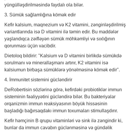
yüngülləşdirilməsində faydalı ola bilər.
3. Sümük sağlamlığına kömək edir
Kefir kalsium, maqnezium və K2 vitamini, zənginləşdirilmiş
variantlarında isə D vitamini ilə təmin edir. Bu maddələr
yaşlandıqca zəifləyən sümük möhkəmliyi və sıxlığının
qorunması üçün vacibdir.
Dietoloq bildirir: "Kalsium və D vitamini birlikdə sümükdə
sorulmanı və minerallaşmanı artırır, K2 vitamini isə
kalsiumun birbaşa sümüklərə yönəlməsinə kömək edir".
4. İmmunitet sistemini gücləndirir
DeRobertisin sözlərinə görə, kefirdəki probiotiklər immun
sisteminin fəaliyyətini gücləndirə bilər. Bu bakteriyalar
orqanizmin immun reaksiyasının böyük hissəsinin
başladığı bağırsaqdakı immun toxumaları stimullaşdırır.
Kefir həmçinin B qrupu vitaminləri və sink ilə zəngindir ki,
bunlar da immun cavabın güclənməsinə və gündəlik