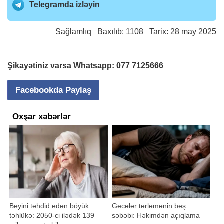
Telegramda izləyin
Sağlamlıq
Baxılıb: 1108 Tarix: 28 may 2025
Şikayətiniz varsa Whatsapp:
077 7125666
Facebookda Paylaş
Oxşar xəbərlər
Beyini təhdid edən böyük
Gecələr tərləmənin beş
təhlükə: 2050-ci ilədək 139
səbəbi: Həkimdən açıqlama