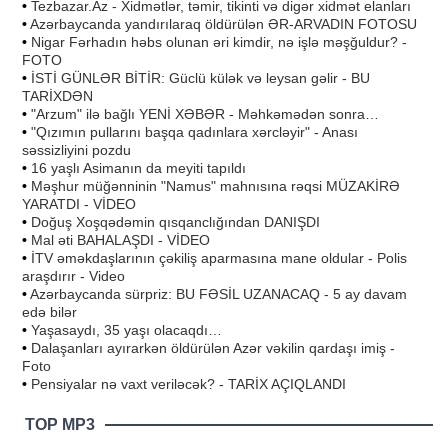
•
Tezbazar.Az - Xidmətlər, təmir, tikinti və digər xidmət elanları
•
Azərbaycanda yandırılaraq öldürülən ƏR-ARVADIN FOTOSU
•
Nigar Fərhadın həbs olunan əri kimdir, nə işlə məşğuldur? -
FOTO
•
İSTİ GÜNLƏR BİTİR: Güclü külək və leysan gəlir - BU
TARİXDƏN
•
"Arzum" ilə bağlı YENİ XƏBƏR - Məhkəmədən sonra…
•
"Qızımın pullarını başqa qadınlara xərcləyir" - Anası
səssizliyini pozdu
•
16 yaşlı Asimanın da meyiti tapıldı
•
Məşhur müğənninin "Namus" mahnısına rəqsi MÜZAKİRƏ
YARATDI - VİDEO
•
Doğuş Xoşqədəmin qısqanclığından DANIŞDI
•
Mal əti BAHALAŞDI - VİDEO
•
İTV əməkdaşlarının çəkiliş aparmasına mane oldular - Polis
araşdırır - Video
•
Azərbaycanda sürpriz: BU FƏSİL UZANACAQ - 5 ay davam
edə bilər
•
Yaşasaydı, 35 yaşı olacaqdı…
•
Dalaşanları ayırarkən öldürülən Azər vəkilin qardaşı imiş -
Foto
•
Pensiyalar nə vaxt veriləcək? - TARİX AÇIQLANDI
TOP MP3