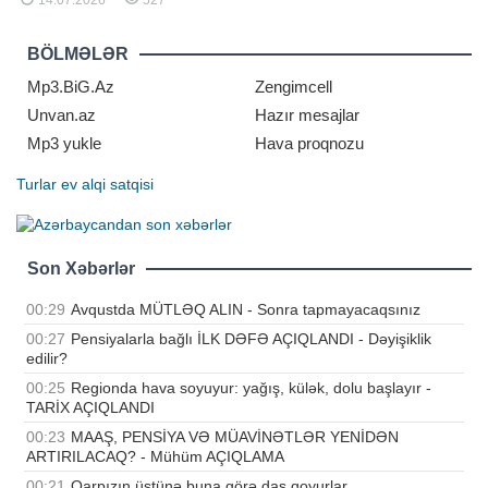
BİG.AZ -a istinadən xəbər verir ki,
əslində, beyin özü diş yaratmır.
Bunun səbəbi adətən teratoma
BÖLMƏLƏR
adlanan çox nadir bir şiş növüdür.
Teratomala
Mp3.BiG.Az
Zengimcell
Unvan.az
Hazır mesajlar
Mp3 yukle
Hava proqnozu
Turlar
ev alqi satqisi
Son Xəbərlər
00:29
Avqustda MÜTLƏQ ALIN - Sonra tapmayacaqsınız
00:27
Pensiyalarla bağlı İLK DƏFƏ AÇIQLANDI - Dəyişiklik
edilir?
00:25
Regionda hava soyuyur: yağış, külək, dolu başlayır -
TARİX AÇIQLANDI
00:23
MAAŞ, PENSİYA VƏ MÜAVİNƏTLƏR YENİDƏN
ARTIRILACAQ? - Mühüm AÇIQLAMA
00:21
Qarpızın üstünə buna görə daş qoyurlar