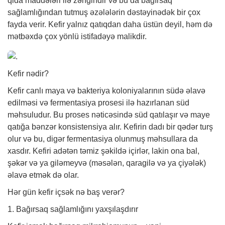
qida maddələri ilə zəngindir və bu da bağırsaq
sağlamlığından tutmuş əzələlərin dəstəyinədək bir çox
fayda verir. Kefir yalnız qatıqdan daha üstün deyil, həm də
mətbəxdə çox yönlü istifadəyə malikdir.
Kefir nədir?
Kefir canlı maya və bakteriya koloniyalarının südə əlavə
edilməsi və fermentasiya prosesi ilə hazırlanan süd
məhsuludur. Bu proses nəticəsində süd qatılaşır və maye
qatığa bənzər konsistensiya alır. Kefirin dadı bir qədər turş
olur və bu, digər fermentasiya olunmuş məhsullara da
xasdır. Kefiri adətən təmiz şəkildə içirlər, lakin ona bal,
şəkər və ya giləmeyvə (məsələn, qaragilə və ya çiyələk)
əlavə etmək də olar.
Hər gün kefir içsək nə baş verər?
1. Bağırsaq sağlamlığını yaxşılaşdırır