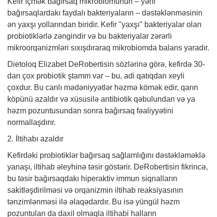
Kefir içmək bağırsaq mikrobiomunun – yəni
bağırsaqlardakı faydalı bakteriyaların – dəstəklənməsinin
ən yaxşı yollarından biridir. Kefir "yaxşı" bakteriyalar olan
probiotiklərlə zəngindir və bu bakteriyalar zərərli
mikroorqanizmləri sıxışdıraraq mikrobiomda balans yaradır.
Dietoloq Elizabet DeRobertisin sözlərinə görə, kefirdə 30-
dan çox probiotik ştamm var – bu, adi qatıqdan xeyli
çoxdur. Bu canlı mədəniyyətlər həzmə kömək edir, qarın
köpünü azaldır və xüsusilə antibiotik qəbulundan və ya
həzm pozuntusundan sonra bağırsaq fəaliyyətini
normallaşdırır.
2. İltihabı azaldır
Kefirdəki probiotiklər bağırsaq sağlamlığını dəstəkləməklə
yanaşı, iltihab əleyhinə təsir göstərir. DeRobertisin fikrincə,
bu təsir bağırsaqdakı hiperaktiv immun siqnalların
sakitləşdirilməsi və orqanizmin iltihab reaksiyasının
tənzimlənməsi ilə əlaqədardır. Bu isə yüngül həzm
pozuntuları da daxil olmaqla iltihabi halların