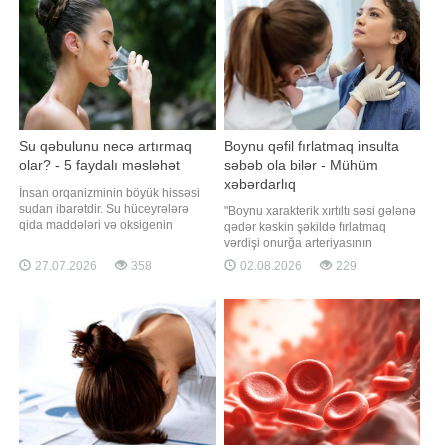
yazdığına görə, Qahirədək
olaraq yazırlar. Masaj inteqtaiv bi
Su qəbulunu necə artırmaq
Boynu qəfil fırlatmaq insulta
olar? - 5 faydalı məsləhət
səbəb ola bilər - Mühüm
xəbərdarlıq
İnsan orqanizminin böyük hissəsi
sudan ibarətdir. Su hüceyrələrə
"Boynu xarakterik xırtıltı səsi gələnə
qida maddələri və oksigenin
qədər kəskin şəkildə fırlatmaq
daşınmasında, bədən
vərdişi onurğa arteriyasının
temperaturunun tənzimlənməsində,
zədələnməsinə və nadir hallarda
27.07.2026
358
02.08.2026
229
həmçinin beynin normal
işemik insultun yaranmasına səbəb
fəaliyyətinin qorunmasında mühüm
ola bilər". xəbər verir ki, bunu
rol oynayır. Qaynarinfo xəbər verir
"İzvestiya"ya rusiyalı nevroloq
ki, "Better Homes & Gardens" nəşri
Aleksandr Tkaçyov deyib.
diyetoloqları
Mütəxəssisin sözlərinə görə