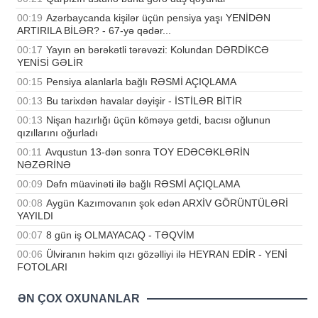
00:19
Azərbaycanda kişilər üçün pensiya yaşı YENİDƏN
ARTIRILA BİLƏR? - 67-yə qədər...
00:17
Yayın ən bərəkətli tərəvəzi: Kolundan DƏRDİKCƏ
YENİSİ GƏLİR
00:15
Pensiya alanlarla bağlı RƏSMİ AÇIQLAMA
00:13
Bu tarixdən havalar dəyişir - İSTİLƏR BİTİR
00:13
Nişan hazırlığı üçün köməyə getdi, bacısı oğlunun
qızıllarını oğurladı
00:11
Avqustun 13-dən sonra TOY EDƏCƏKLƏRİN
NƏZƏRİNƏ
00:09
Dəfn müavinəti ilə bağlı RƏSMİ AÇIQLAMA
00:08
Aygün Kazımovanın şok edən ARXİV GÖRÜNTÜLƏRİ
YAYILDI
00:07
8 gün iş OLMAYACAQ - TƏQVİM
00:06
Ülviranın həkim qızı gözəlliyi ilə HEYRAN EDİR - YENİ
FOTOLARI
ƏN ÇOX OXUNANLAR