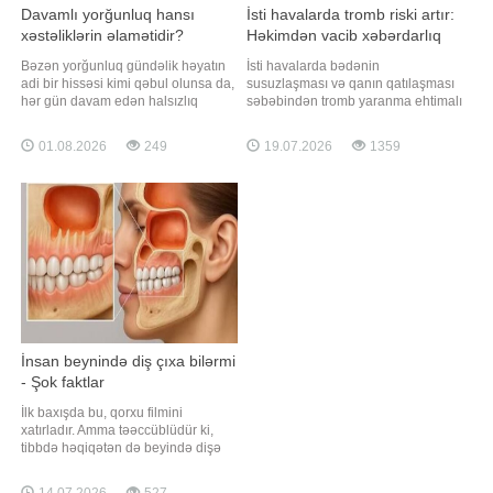
Davamlı yorğunluq hansı
İsti havalarda tromb riski artır:
xəstəliklərin əlamətidir?
Həkimdən vacib xəbərdarlıq
Bəzən yorğunluq gündəlik həyatın
İsti havalarda bədənin
adi bir hissəsi kimi qəbul olunsa da,
susuzlaşması və qanın qatılaşması
hər gün davam edən halsızlıq
səbəbindən tromb yaranma ehtimalı
orqanizmdə gizli sağlamlıq
arta bilər. xəbər verir ki, bu barədə
probleminin əlaməti ola bilər.
rusiyalı həkim-terapevt Tatyana
01.08.2026
249
19.07.2026
1359
Mütəxəssislərin sözlərinə görə,
Vinoqradova RT-yə müsahibəsində
davamlı yorğunluğun əsas
bildirib. Mütəxəssisin sözlərinə
səbəbləri arasında qan azlığı,
görə, tromb damar daxilində
qalxanabənzər vəz xəstəlikləri,
yaranan və qan dövranını qismən
şəkərli diabet, B12 vitamin
və ya tamamil
İnsan beynində diş çıxa bilərmi
- Şok faktlar
İlk baxışda bu, qorxu filmini
xatırladır. Amma təəccüblüdür ki,
tibbdə həqiqətən də beyində dişə
bənzər strukturların aşkar edildiyi
çox nadir hallar təsvir olunub.
14.07.2026
527