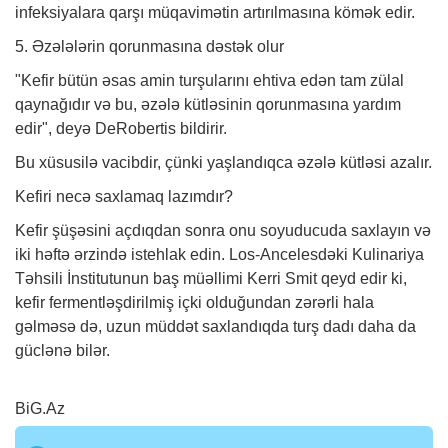
infeksiyalara qarşı müqavimətin artırılmasına kömək edir.
5. Əzələlərin qorunmasına dəstək olur
"Kefir bütün əsas amin turşularını ehtiva edən tam zülal
qaynağıdır və bu, əzələ kütləsinin qorunmasına yardım
edir", deyə DeRobertis bildirir.
Bu xüsusilə vacibdir, çünki yaşlandıqca əzələ kütləsi azalır.
Kefiri necə saxlamaq lazımdır?
Kefir şüşəsini açdıqdan sonra onu soyuducuda saxlayın və
iki həftə ərzində istehlak edin. Los-Ancelesdəki Kulinariya
Təhsili İnstitutunun baş müəllimi Kerri Smit qeyd edir ki,
kefir fermentləşdirilmiş içki olduğundan zərərli hala
gəlməsə də, uzun müddət saxlandıqda turş dadı daha da
güclənə bilər.
BiG.Az