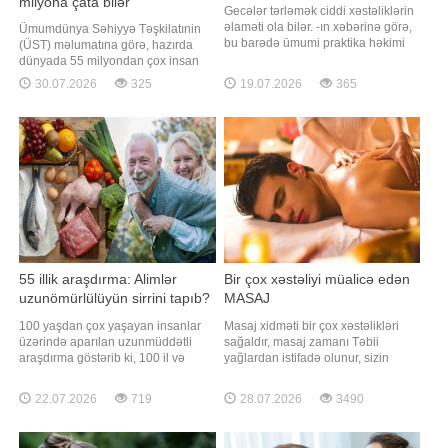
milyona çata bilər
Gecələr tərləmək ciddi xəstəliklərin
əlaməti ola bilər. -ın xəbərinə görə,
Ümumdünya Səhiyyə Təşkilatınin
bu barədə ümumi praktika həkimi
(ÜST) məlumatına görə, hazırda
Amir Xan "Daily Mirror" nəşrinə
dünyada 55 milyondan çox insan
müsahibəsində xəbərdarlıq edib.
demansiyadan əziyyət çəkir.
30.07.2026
325
19.07.2026
365
Amir Xan bu vəziyyəti yaradan
Əhalinin yaşlanması ilə əlaqədar bu
səbəbləri açıqlayıb. Mütəxəssisin
göstəricinin 2050-ci ilədək 139
sözlərinə görə, gecə tərləməsi
milyona yüksələcəyi
menopauza və perimenopauza
proqnozlaşdırılır. Qaynarinfo xəbər
verir ki, demansiya yalnız
unutqanlıqla məhdudlaşmır. B
55 illik araşdırma: Alimlər
Bir çox xəstəliyi müalicə edən
uzunömürlülüyün sirrini tapıb?
MASAJ
100 yaşdan çox yaşayan insanlar
Masaj xidməti bir çox xəstəlikləri
üzərində aparılan uzunmüddətli
sağaldır, masaj zamanı Təbii
araşdırma göstərib ki, 100 il və
yağlardan istifadə olunur, sizin
daha artıq yaşamağın vahid resepti
bədənizdə olan oynaq ağrıları, bel
yoxdur. Bununla belə, uzunömürlü
ağrıları, baş ağrılarını vaxtında
22.07.2026
719
28.07.2026
3490
insanları birləşdirən bir sıra ümumi
götürür. Dünyada edilən masajların
amillər müəyyən edilib. Qayanrinfo
90 %-i tibbi masajdır. Avropada və
xəbər verir ki, "ScienceAlert"in
Şərqdə həkimlər masajı resept