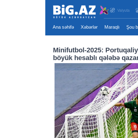
Valyuta
Ana səhifə
Xəbərlər
Maraqlı
Şou b
Minifutbol-2025: Portuqal
böyük hesablı qələbə qaza