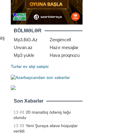
BÖLMƏLƏR
baş
Mp3.BiG.Az
Zengimcell
Unvan.az
Hazır mesajlar
Mp3 yukle
Hava proqnozu
Turlar
ev alqi satqisi
Son Xəbərlər
13:49
20 manatlıq ödəniş ləğv
olundu
13:39
Yeni Şuraya əlavə hüquqlar
verildi