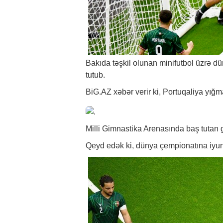
Bakıda təşkil olunan minifutbol üzrə d
tutub.
BiG.AZ
xəbər
verir ki, Portuqaliya yığ
Milli Gimnastika Arenasında baş tutan g
Qeyd edək ki, dünya çempionatına iyu