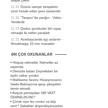
diqqət çəkdi
11:32
Özünü vampir təriqətinin
üzvü hesab edən şəxs saxlanıldı
11:31
"Tarqovı"da yanğın - Video -
Yenilənib
11:23
Quduz qunduzlar biri uşaq
olmaqla iki nəfəri yaraladı
11:22
Azərbaycanda işçi axtarılır -
Əməkhaqqı 10 min manatdır
ƏN ÇOX OXUNANLAR
•
Hüquqi xidmətlər Xidmetler.az
saytında
•
Dənizdə batan Zeynəbdən bir
aydır xəbər yoxdur
•
Məhkəmə Sevinc Hüseynovanın
Səidə Bəkirqızına qarşı şikayətini
təmin etmədi
•
Avqust pensiyaları NƏ VAXT
ÖDƏNİLƏCƏK?
•
Çörək niyə tez ovulur və köp
verir? Səbəblər düşündüyünüzdən