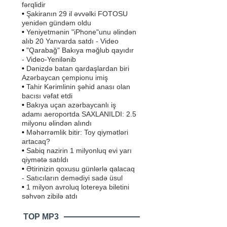
fərqlidir
•
Şakiranın 29 il əvvəlki FOTOSU
yenidən gündəm oldu
•
Yeniyetmənin "iPhone"unu əlindən
alıb 20 Yanvarda satdı - Video
•
"Qarabağ" Bakıya məğlub qayıdır
- Video-Yenilənib
•
Dənizdə batan qardaşlardan biri
Azərbaycan çempionu imiş
•
Tahir Kərimlinin şəhid anası olan
bacısı vəfat etdi
•
Bakıya uçan azərbaycanlı iş
adamı aeroportda SAXLANILDI: 2.5
milyonu əlindən alındı
•
Məhərrəmlik bitir: Toy qiymətləri
artacaq?
•
Sabiq nazirin 1 milyonluq evi yarı
qiymətə satıldı
•
Ətirinizin qoxusu günlərlə qalacaq
- Satıcıların demədiyi sadə üsul
•
1 milyon avroluq lotereya biletini
səhvən zibilə atdı
TOP MP3