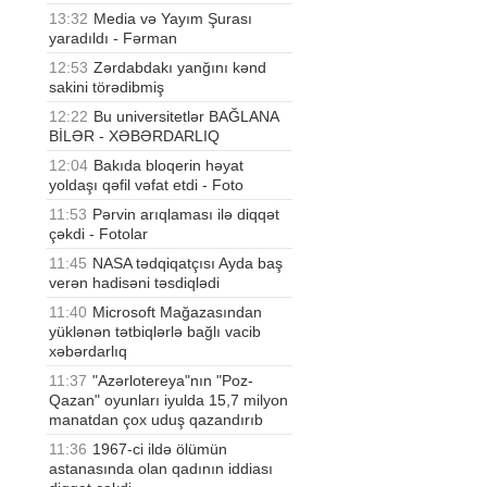
13:32
Media və Yayım Şurası
yaradıldı - Fərman
12:53
Zərdabdakı yanğını kənd
sakini törədibmiş
12:22
Bu universitetlər BAĞLANA
BİLƏR - XƏBƏRDARLIQ
12:04
Bakıda bloqerin həyat
yoldaşı qəfil vəfat etdi - Foto
11:53
Pərvin arıqlaması ilə diqqət
çəkdi - Fotolar
11:45
NASA tədqiqatçısı Ayda baş
verən hadisəni təsdiqlədi
11:40
Microsoft Mağazasından
yüklənən tətbiqlərlə bağlı vacib
xəbərdarlıq
11:37
"Azərlotereya"nın "Poz-
Qazan" oyunları iyulda 15,7 milyon
manatdan çox uduş qazandırıb
11:36
1967-ci ildə ölümün
astanasında olan qadının iddiası