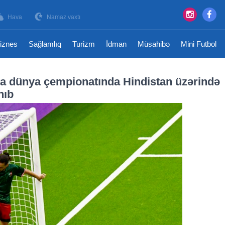
Hava
Namaz vaxtı
iznes
Sağlamlıq
Turizm
İdman
Müsahibə
Mini Futbol
iya dünya çempionatında Hindistan üzərində
nıb