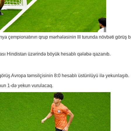
ünya çempionatının qrup mərhələsinin III turunda növbəti görüş 
ması Hindistan üzərində böyük hesablı qələbə qazanıb.
örüş Avropa təmsilçisinin 8:0 hesablı üstünlüyü ilə yekunlaşıb.
nun 1-də yekun vurulacaq.