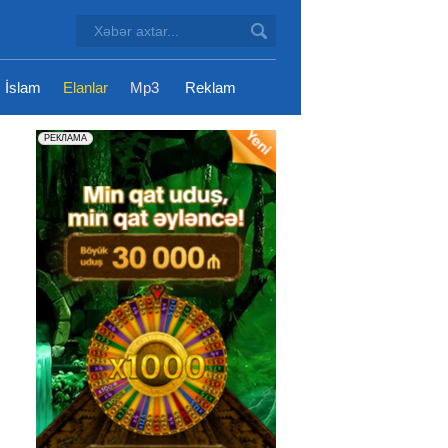
İslam
Elanlar
Mp3
Reklam