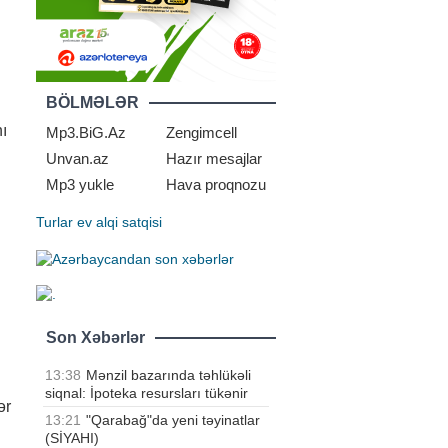
BÖLMƏLƏR
ı
Mp3.BiG.Az
Zengimcell
Unvan.az
Hazır mesajlar
Mp3 yukle
Hava proqnozu
Turlar
ev alqi satqisi
Son Xəbərlər
13:38
Mənzil bazarında təhlükəli
siqnal: İpoteka resursları tükənir
ər
13:21
"Qarabağ"da yeni təyinatlar
(SİYAHI)