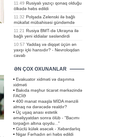
11:49
Rusiyalı yazıçı qonaq olduğu
ölkədə həbs edildi
11:32
Polşada Zelenski ilə bağlı
mükafat mübahisəsi gündəmdə
11:21
Rusiya BMT-də Ukrayna ilə
bağlı yeni iddialar səsləndirdi
10:57
Yaddaş və diqqət üçün ən
yaxşı içki hansıdır? - Nevroloqdan
cavab
ət
k)
ƏN ÇOX OXUNANLAR
•
Evakuator xidməti və daşınma
xidməti
•
Bakıda məşhur ticarət mərkəzində
FACİƏ
•
400 manat maaşla MİDA mənzili
almaq nə dərəcədə realdır?
•
Üç uşaq anası estetik
əməliyyatdan sonra ölüb - "Bacımı
torpağın altına qoydu..."
•
Güclü külək əsəcək - Xəbərdarlıq
•
Nigar Fərhadın əri həbs edildi