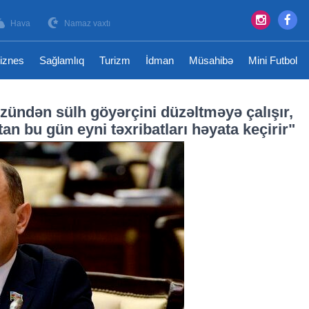
Hava
Namaz vaxtı
iznes
Sağlamlıq
Turizm
İdman
Müsahibə
Mini Futbol
zündən sülh göyərçini düzəltməyə çalışır,
an bu gün eyni təxribatları həyata keçirir"