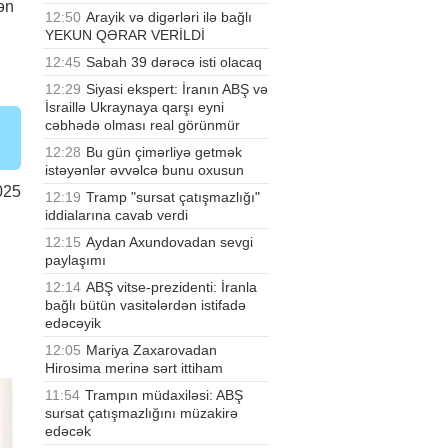
kən
12:50
Arayik və digərləri ilə bağlı
YEKUN QƏRAR VERİLDİ
12:45
Sabah 39 dərəcə isti olacaq
12:29
Siyasi ekspert: İranın ABŞ və
İsraillə Ukraynaya qarşı eyni
cəbhədə olması real görünmür
12:28
Bu gün çimərliyə getmək
istəyənlər əvvəlcə bunu oxusun
025
12:19
Tramp "sursat çatışmazlığı"
iddialarına cavab verdi
12:15
Aydan Axundovadan sevgi
paylaşımı
12:14
ABŞ vitse-prezidenti: İranla
bağlı bütün vasitələrdən istifadə
edəcəyik
12:05
Mariya Zaxarovadan
Hirosima merinə sərt ittiham
11:54
Trampın müdaxiləsi: ABŞ
sursat çatışmazlığını müzakirə
edəcək