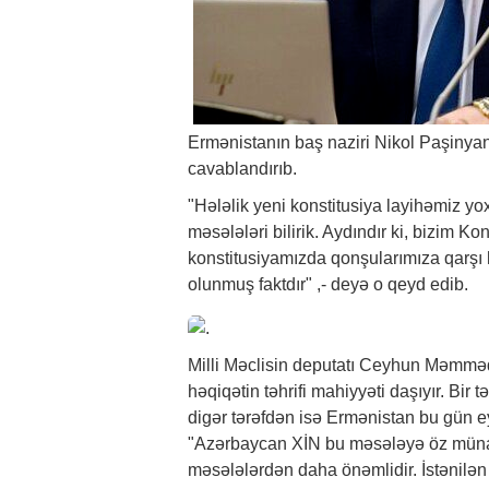
Ermənistanın baş naziri Nikol Paşinyan
cavablandırıb.
"Hələlik yeni konstitusiya layihəmiz yox
məsələləri bilirik. Aydındır ki, bizim
konstitusiyamızda qonşularımıza qarşı h
olunmuş faktdır" ,- deyə o qeyd edib.
Milli Məclisin deputatı Ceyhun Məmm
həqiqətin təhrifi mahiyyəti daşıyır. Bir
digər tərəfdən isə Ermənistan bu gün eyn
"Azərbaycan XİN bu məsələyə öz münasib
məsələlərdən daha önəmlidir. İstənilə