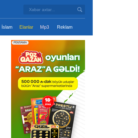
İslam
Elanlar
Mp3
Reklam