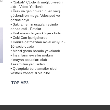
ipi
•
"Sabah" ÇL-də ilk məğlubiyyətini
aldı - Video-Yenilənib
•
Ürək və qan dövranını ən yaxşı
gücləndirən məşq: Velosiped və
K-
gəzinti deyil
n
•
Şakira həmin uşaqları evində
qonaq etdi - Fotolar
•
Kral ailəsində yeni körpə - Foto
•
Ceki Çan İçərişəhərdə
•
Dənizə getməzdən əvvəl oxuyun -
10 vacib qayda
•
Messi görün harada yaxalandı
•
İnsanların əvvəllər məlum
olmayan əcdadları olub -
Təkamülün yeni sirləri
•
Qulaqdakı bu əlamətlər ciddi
xəstəlik xəbərçisi ola bilər
TOP MP3
t-
si