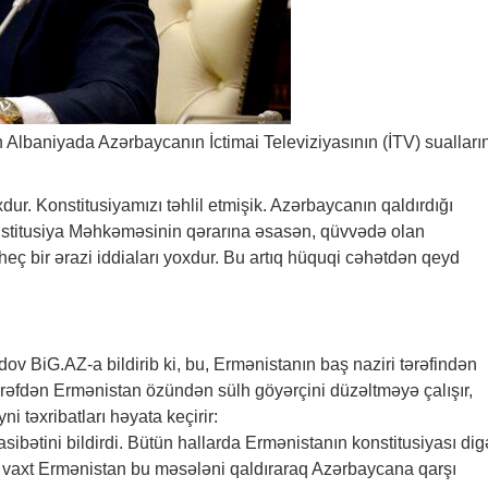
 Albaniyada Azərbaycanın İctimai Televiziyasının (İTV) sualların
dur. Konstitusiyamızı təhlil etmişik. Azərbaycanın qaldırdığı
 Konstitusiya Məhkəməsinin qərarına əsasən, qüvvədə olan
eç bir ərazi iddiaları yoxdur. Bu artıq hüquqi cəhətdən qeyd
ədov
BiG.AZ
-a bildirib ki, bu, Ermənistanın baş naziri tərəfindən
 tərəfdən Ermənistan özündən sülh göyərçini düzəltməyə çalışır,
i təxribatları həyata keçirir:
ətini bildirdi. Bütün hallarda Ermənistanın konstitusiyası dig
n vaxt Ermənistan bu məsələni qaldıraraq Azərbaycana qarşı