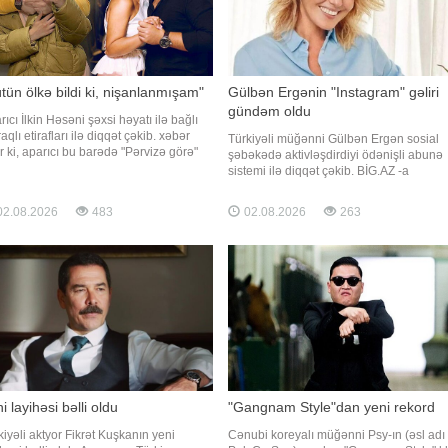
tün ölkə bildi ki, nişanlanmışam"
Gülbən Ergənin "Instagram" gəliri
gündəm oldu
ıcı İlkin Həsəni şəxsi həyatı ilə bağlı
qlı etirafları ilə diqqət çəkib. xəbər
Türkiyəli müğənni Gülbən Ergən sosial
ir ki, aparıcı bu barədə "Pərvizə görə"
şəbəkədə aktivləşdirdiyi ödənişli abunə
ilişində danışıb. O, nişanlı olduğu
sistemi ilə diqqət çəkib. BİG.AZ -a
rdə şəxsi həyatı ilə bağlı mediada
istinadən xəbər verir ki, sənətçi bir müdd
ılan xəbərlərin münasibətlərinə
əvvəl "Instagram" hesabında aylıq 79,99
2.08.2026
483
02.08.2026
263
irindən söz açıb. Aparıcı vurğulayıb ki,
Türkiyə lirəsi (təxminən 2 manat 86 qəpi
s
məbləğində ödənişli abunə funksiyasını
istifadəy
i layihəsi bəlli oldu
"Gangnam Style"dan yeni rekord
kiyəli aktyor Fikrət Kuşkanın yeni
Cənubi koreyalı müğənni Psy-ın (əsl adı