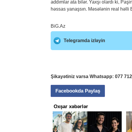
addımlar ata bilər. Yaxşı olardı ki, Paş
həssas yanaşsın. Məsələnin real həlli E
BiG.Az
Telegramda izləyin
Şikayətiniz varsa Whatsapp:
077 71
Facebookda Paylaş
Oxşar xəbərlər