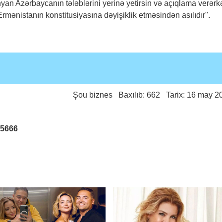
inyan Azərbaycanın tələblərini yerinə yetirsin və açıqlama verər
rmənistanın konstitusiyasına dəyişiklik etməsindən asılıdır".
Şou biznes
Baxılıb: 662 Tarix: 16 may 2
25666