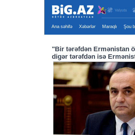
Valyuta
Ana səhifə
Xəbərlər
Maraqlı
Şou b
"Bir tərəfdən Ermənistan ö
digər tərəfdən isə Ermənist