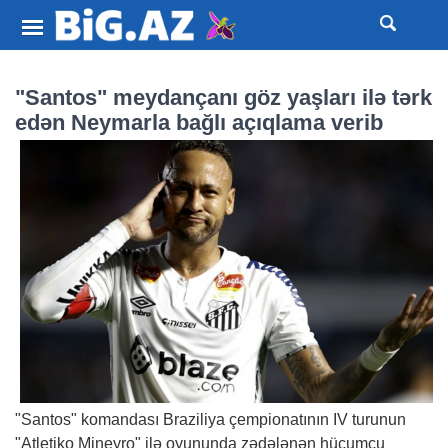
"Santos" meydançanı göz yaşları ilə tərk
edən Neymarla bağlı açıqlama verib
"Santos" komandası Braziliya çempionatının IV turunun
"Atletiko Mineyro" ilə oyununda zədələnən hücumçu