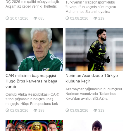
DÇ-2026-nın qalibi müəyyənləşib.
Türkiyənin "Trabzonspor" klubu
Axşam.az xəbər verir ki, həlledici
"Liverpul"un keçmiş hücumçusu
görüşdə son çempion Argentina
Məhəmməd Salahı heyətinə
İspaniya yığması ilə üz-üzə gəlib.
qatmaq üçün rəsmi təklif irəli sürüb.
20.07.2026
685
02.08.2026
219
Nyu-York yaxınlığındakı "New York
xəbər verir ki, bu barədə məlumatı
New Jersey Stadium"da keçirilən
türkiyəli jurnalist Yağız
görüşdə İspaniya dünya çempionu
Sabuncuoğlu sosial şəbəkə
olub. Bu, Argentina üçü
hesabında paylaşıb. Onun sözlərinə
görə, Salahın nümayəndəsi ilə
"Trabzonspor"
CAR millisinin baş məşqçisi
Nəriman Axundzadə Türkiyə
Hüqo Bros karyerasını başa
klubuna keçir
vurub
Azərbaycan yığmasının hücumçusu
Nəriman Axundzadə "Kolambus
Cənubi Afrika Respublikası (CAR)
Kryu"dan ayrılıb. BİG.AZ -a
futbol yığmasının belçikalı baş
istinadən xəbər verir ki, 23 yaşlı
məşqçisi Hüqo Bros postunu tərk
forvard karyerasını Türkiyədə
edib. "Report" "Reuters"ə istinadən
02.08.2026
189
03.08.2026
313
davam etdirəcək. O, gələn
xəbər verir ki, 74 yaşlı mütəxəssisin
mövsümdən Super Liqada
ölkənin futbol assosiasiyası ilə
mübarizə aparacaq
iyulun 31-də başa çatan
"Erzurumspor"la danışıqları uğurla
müqaviləsinin müddəti uzadılmayıb.