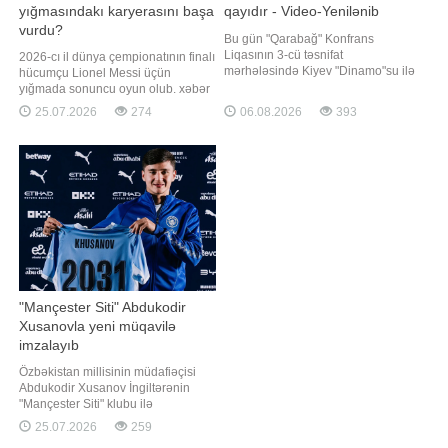
yığmasındakı karyerasını başa
qayıdır - Video-Yenilənib
vurdu?
Bu gün "Qarabağ" Konfrans
Liqasının 3-cü təsnifat
2026-cı il dünya çempionatının finalı
mərhələsində Kiyev "Dinamo"su ilə
hücumçu Lionel Messi üçün
ilk oyuna çıxacaq. "Qafqazinfo"
yığmada sonuncu oyun olub. xəbər
xəbər verir ki, Polşanın Lublin
verir ki, bu barədə "Boka Xuniors"un
25.07.2026
274
06.08.2026
393
şəhərindəki "Lublin Arena"da
və Argentina milli futbol
keçiriləcək görüş Bakı vaxtı ilə saat
komandasının yarımmüdafiəçisi
21:00-da start götürəcək. Matçı
Leandro Paredes mətbuat
danimarkalı hakimlə
nümayəndələrinə müsahibəsində
bildirib. "Messi DÇ-nin finalının milli
komandanı
"Mançester Siti" Abdukodir
Xusanovla yeni müqavilə
imzalayıb
Özbəkistan millisinin müdafiəçisi
Abdukodir Xusanov İngiltərənin
"Mançester Siti" klubu ilə
müqaviləsinin müddətini uzadıb.
25.07.2026
259
"Report" xəbər verir ki, bu barədə