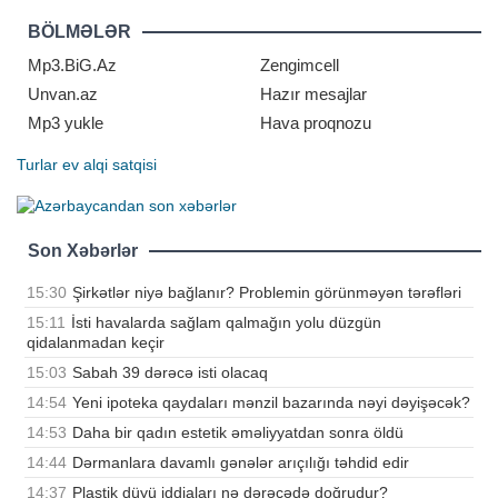
"şəhərlilər"in mətbuat xidməti
məlumat yayıb. Bildirilib ki, 22 yaşlı
BÖLMƏLƏR
futbolçu ilə imzalanan yeni
sözləşmə 2031-c
Mp3.BiG.Az
Zengimcell
Unvan.az
Hazır mesajlar
Mp3 yukle
Hava proqnozu
Turlar
ev alqi satqisi
Son Xəbərlər
15:30
Şirkətlər niyə bağlanır? Problemin görünməyən tərəfləri
15:11
İsti havalarda sağlam qalmağın yolu düzgün
qidalanmadan keçir
15:03
Sabah 39 dərəcə isti olacaq
14:54
Yeni ipoteka qaydaları mənzil bazarında nəyi dəyişəcək?
14:53
Daha bir qadın estetik əməliyyatdan sonra öldü
14:44
Dərmanlara davamlı gənələr arıçılığı təhdid edir
14:37
Plastik düyü iddiaları nə dərəcədə doğrudur?