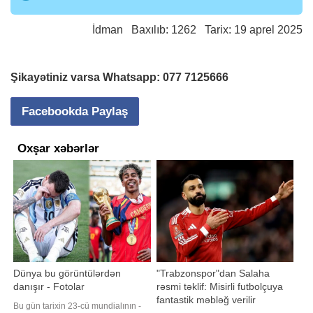
İdman
Baxılıb: 1262 Tarix: 19 aprel 2025
Şikayətiniz varsa Whatsapp:
077 7125666
Facebookda Paylaş
Oxşar xəbərlər
Dünya bu görüntülərdən
"Trabzonspor"dan Salaha
danışır - Fotolar
rəsmi təklif: Misirli futbolçuya
fantastik məbləğ verilir
Bu gün tarixin 23-cü mundialının -