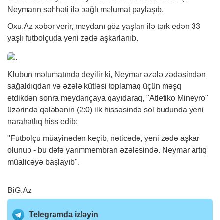
Neymarın səhhəti ilə bağlı məlumat paylaşıb.
Oxu.Az
xəbər
verir, meydanı göz yaşları ilə tərk edən 33
yaşlı futbolçuda yeni zədə aşkarlanıb.
Klubun məlumatında deyilir ki, Neymar əzələ zədəsindən
sağaldıqdan və əzələ kütləsi toplamaq üçün məşq
etdikdən sonra meydançaya qayıdaraq, "Atletiko Mineyro"
üzərində qələbənin (2:0) ilk hissəsində sol budunda yeni
narahatlıq hiss edib:
"Futbolçu müayinədən keçib, nəticədə, yeni zədə aşkar
olunub - bu dəfə yarımmembran əzələsində. Neymar artıq
müalicəyə başlayıb".
BiG.Az
Telegramda izləyin