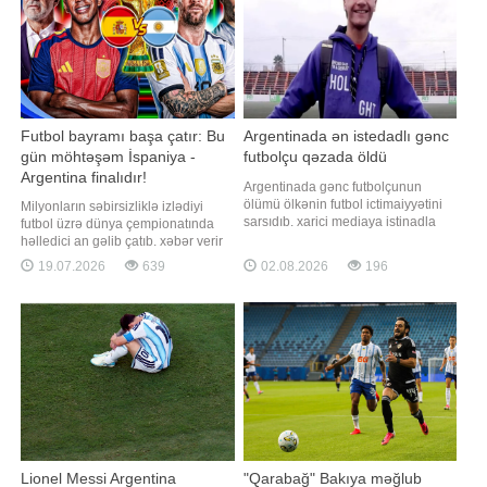
yekunlaşdırıb. "Erzurumspor"
O, yerli qurumun gələ
Futbol bayramı başa çatır: Bu
Argentinada ən istedadlı gənc
gün möhtəşəm İspaniya -
futbolçu qəzada öldü
Argentina finalıdır!
Argentinada gənc futbolçunun
ölümü ölkənin futbol ictimaiyyətini
Milyonların səbirsizliklə izlədiyi
sarsıdıb. xarici mediaya istinadla
futbol üzrə dünya çempionatında
bildirir ki, "Atletiko i Sosyedad
həlledici an gəlib çatıb. xəbər verir
Arxentinos del Norte" klubunun 20
ki, turnirin ən vacib matçında -
19.07.2026
639
02.08.2026
196
yaşlı futbolçusu Santyaqo Nikolas
böyük finalda qızıl medal uğrunda
Korassa ağır yol-nəqliyyat hadisəsi
İspaniya və Argentina milli
nəticəsində ölüb. Qəza iyulun 26-na
komandaları amansız mübarizədə
keçən gecə Servante
üz-üzə gələcəklər. Futbol
azarkeşlərinin diqqət mərkəzində
olacaq bu həlledic
Lionel Messi Argentina
"Qarabağ" Bakıya məğlub