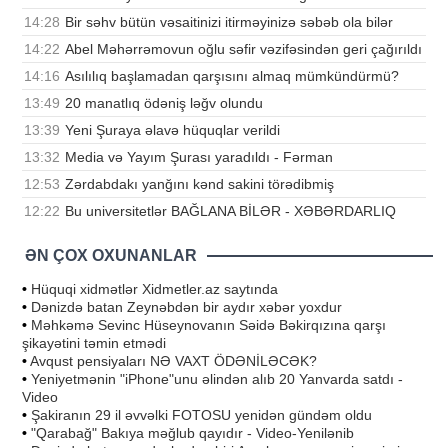
14:28
Bir səhv bütün vəsaitinizi itirməyinizə səbəb ola bilər
14:22
Abel Məhərrəmovun oğlu səfir vəzifəsindən geri çağırıldı
14:16
Asılılıq başlamadan qarşısını almaq mümkündürmü?
13:49
20 manatlıq ödəniş ləğv olundu
13:39
Yeni Şuraya əlavə hüquqlar verildi
13:32
Media və Yayım Şurası yaradıldı - Fərman
12:53
Zərdabdakı yanğını kənd sakini törədibmiş
12:22
Bu universitetlər BAĞLANA BİLƏR - XƏBƏRDARLIQ
ƏN ÇOX OXUNANLAR
•
Hüquqi xidmətlər Xidmetler.az saytında
•
Dənizdə batan Zeynəbdən bir aydır xəbər yoxdur
•
Məhkəmə Sevinc Hüseynovanın Səidə Bəkirqızına qarşı
şikayətini təmin etmədi
•
Avqust pensiyaları NƏ VAXT ÖDƏNİLƏCƏK?
•
Yeniyetmənin "iPhone"unu əlindən alıb 20 Yanvarda satdı -
Video
•
Şakiranın 29 il əvvəlki FOTOSU yenidən gündəm oldu
•
"Qarabağ" Bakıya məğlub qayıdır - Video-Yenilənib