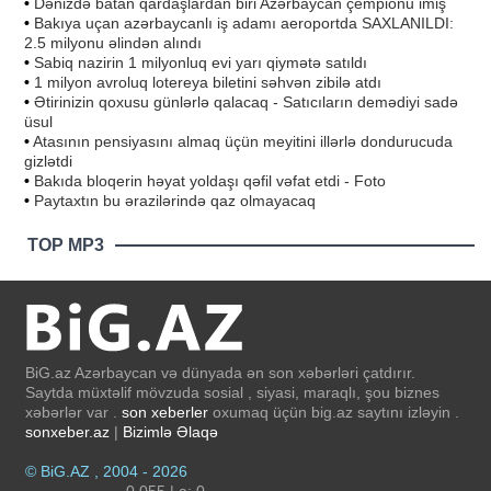
•
Dənizdə batan qardaşlardan biri Azərbaycan çempionu imiş
•
Bakıya uçan azərbaycanlı iş adamı aeroportda SAXLANILDI:
2.5 milyonu əlindən alındı
•
Sabiq nazirin 1 milyonluq evi yarı qiymətə satıldı
•
1 milyon avroluq lotereya biletini səhvən zibilə atdı
•
Ətirinizin qoxusu günlərlə qalacaq - Satıcıların demədiyi sadə
üsul
•
Atasının pensiyasını almaq üçün meyitini illərlə dondurucuda
gizlətdi
•
Bakıda bloqerin həyat yoldaşı qəfil vəfat etdi - Foto
•
Paytaxtın bu ərazilərində qaz olmayacaq
TOP MP3
BiG.az Azərbaycan və dünyada ən son xəbərləri çatdırır.
Saytda müxtəlif mövzuda sosial , siyasi, maraqlı, şou biznes
xəbərlər var .
son xeberler
oxumaq üçün big.az saytını izləyin .
sonxeber.az
|
Bizimlə Əlaqə
© BiG.AZ , 2004 - 2026
0.055 | a: 0