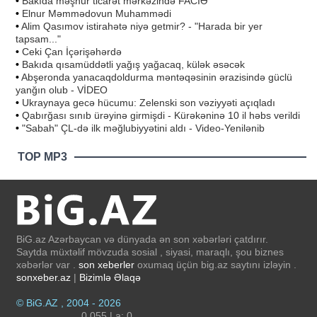
•
Bakıda məşhur ticarət mərkəzində FACİƏ
•
Elnur Məmmədovun Muhammədi
•
Alim Qasımov istirahətə niyə getmir? - "Harada bir yer
tapsam..."
•
Ceki Çan İçərişəhərdə
•
Bakıda qısamüddətli yağış yağacaq, külək əsəcək
•
Abşeronda yanacaqdoldurma məntəqəsinin ərazisində güclü
yanğın olub - VİDEO
•
Ukraynaya gecə hücumu: Zelenski son vəziyyəti açıqladı
•
Qabırğası sınıb ürəyinə girmişdi - Kürəkəninə 10 il həbs verildi
•
"Sabah" ÇL-də ilk məğlubiyyətini aldı - Video-Yenilənib
TOP MP3
BiG.az Azərbaycan və dünyada ən son xəbərləri çatdırır.
Saytda müxtəlif mövzuda sosial , siyasi, maraqlı, şou biznes
xəbərlər var .
son xeberler
oxumaq üçün big.az saytını izləyin .
sonxeber.az
|
Bizimlə Əlaqə
© BiG.AZ , 2004 - 2026
0.055 | a: 0