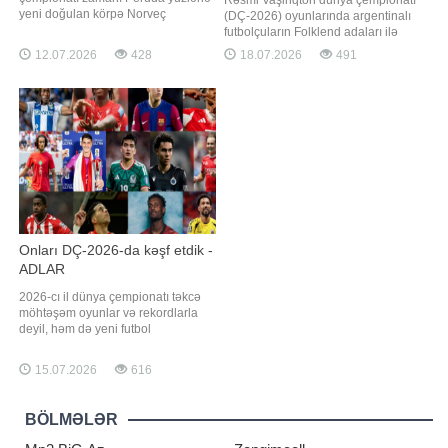
Rəsmi Vaşinqton dünya çempionatı
yeni doğulan körpə Norveç
(DÇ-2026) oyunlarında argentinalı
millisinin ulduzu Erlinq Holandın
futbolçuların Folklend adaları ilə
şərəfinə adlandırılıb. xəbər verir ki,
əlaqədar etirazlarını bildirmək
12.07.2026
428
18.07.2026
491
bu barədə "L'Equipe" nəşri Peru
hüququnu müdafiə edir. xəbər verir
Vətəndaş Vəziyyəti Aktlarının
ki, bu barədə "Sky News"
Qeydiyyatı Xidmətinə istinadən
telekanalının əməkdaşı Rob Harris
məlumat yayıb. Qeyd olunub ki
məlumat verib. Ağ Evin 2026-cı il
dünya çempionatı üzrə işçi qrupunu
Onları DÇ-2026-da kəşf etdik -
ADLAR
2026-cı il dünya çempionatı təkcə
möhtəşəm oyunlar və rekordlarla
deyil, həm də yeni futbol
ulduzlarının üzə çıxması ilə yadda
qaldı. Turnirdə gözlənilməz
15.07.2026
616
performans sərgiləyən bir sıra
futbolçular həm komandalarının
uğurunda əsas rol oynadı, həm də
BÖLMƏLƏR
Avropanın aparıcı klublarının diqqət
mərkəzinə düşdü