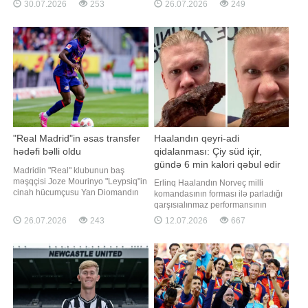
30.07.2026
253
26.07.2026
249
Qurban Qurbanovun komandası
davam etdirəcək. "Report" xəbər
Bolqarıstanda ÇSKA-nın qonağı
verir ki, "İpsviç Taun" 28 yaşlı
olacaq. Görüş Bakı vaxtı ilə saat
futbolçu ilə 2029-cu ilin yayına
22:00-da başlayacaq. Bakıda
qədər nəzərdə tutulan müqavilə
oynanıla
imzaladığını rəsmən açıqlayıb
"Real Madrid"in əsas transfer
Haalandın qeyri-adi
hədəfi bəlli oldu
qidalanması: Çiy süd içir,
gündə 6 min kalori qəbul edir
Madridin "Real" klubunun baş
məşqçisi Joze Mourinyo "Leypsiq"in
Erlinq Haalandın Norveç milli
cinah hücumçusu Yan Diomandın
komandasının forması ilə parladığı
komandanın əsas transfer hədəfi
qarşısıalınmaz performansının
olduğunu təsdiqləyib. xəbər verir ki,
arxasındakı sirlər açılıb. Erling
26.07.2026
243
12.07.2026
667
bu barədə jurnalist Fabritsio
Haaland gündə təxminən 600 kalori
Romano "X" sosial şəbəkəsində
qəbul edir və 1.95 metrlik nəhəng
məlumat yayıb. Məlumata görə,
bədənini qidalandırmaq üçün
portuqaliyalı mütəxəssi
gündə altı dəfə yemək yeyir. -ın
xarici mediaya istinadən xəbərinə
görə, onu