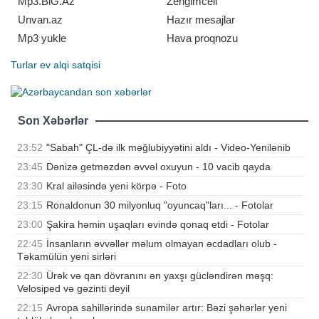
Mp3.BiG.Az
Zengimcell
Unvan.az
Hazır mesajlar
Mp3 yukle
Hava proqnozu
Turlar
ev alqi satqisi
Son Xəbərlər
23:52
"Sabah" ÇL-də ilk məğlubiyyətini aldı - Video-Yenilənib
23:45
Dənizə getməzdən əvvəl oxuyun - 10 vacib qayda
23:30
Kral ailəsində yeni körpə - Foto
23:15
Ronaldonun 30 milyonluq "oyuncaq"ları... - Fotolar
23:00
Şakira həmin uşaqları evində qonaq etdi - Fotolar
22:45
İnsanların əvvəllər məlum olmayan əcdadları olub -
Təkamülün yeni sirləri
22:30
Ürək və qan dövranını ən yaxşı gücləndirən məşq:
Velosiped və gəzinti deyil
22:15
Avropa sahillərində sunamilər artır: Bəzi şəhərlər yeni