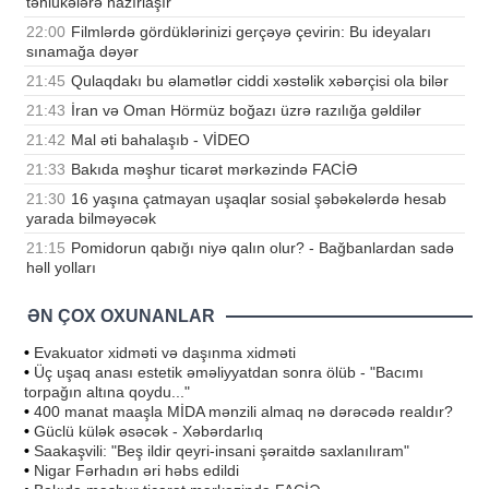
təhlükələrə hazırlaşır
22:00
Filmlərdə gördüklərinizi gerçəyə çevirin: Bu ideyaları
sınamağa dəyər
21:45
Qulaqdakı bu əlamətlər ciddi xəstəlik xəbərçisi ola bilər
21:43
İran və Oman Hörmüz boğazı üzrə razılığa gəldilər
21:42
Mal əti bahalaşıb - VİDEO
21:33
Bakıda məşhur ticarət mərkəzində FACİƏ
21:30
16 yaşına çatmayan uşaqlar sosial şəbəkələrdə hesab
yarada bilməyəcək
21:15
Pomidorun qabığı niyə qalın olur? - Bağbanlardan sadə
həll yolları
ƏN ÇOX OXUNANLAR
•
Evakuator xidməti və daşınma xidməti
•
Üç uşaq anası estetik əməliyyatdan sonra ölüb - "Bacımı
torpağın altına qoydu..."
•
400 manat maaşla MİDA mənzili almaq nə dərəcədə realdır?
•
Güclü külək əsəcək - Xəbərdarlıq
•
Saakaşvili: "Beş ildir qeyri-insani şəraitdə saxlanılıram"
•
Nigar Fərhadın əri həbs edildi