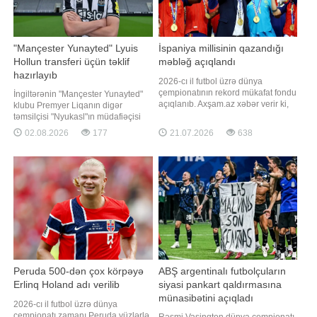
"Mançester Yunayted" Lyuis
İspaniya millisinin qazandığı
Hollun transferi üçün təklif
məbləğ açıqlandı
hazırlayıb
2026-cı il futbol üzrə dünya
çempionatının rekord mükafat fondu
İngiltərənin "Mançester Yunayted"
açıqlanıb. Axşam.az xəbər verir ki,
klubu Premyer Liqanın digər
ABŞ, Kanada və Meksikanın birgə
təmsilçisi "Nyukasl"ın müdafiəçisi
ev sahibliyi etdiyi mundialın ümumi
Lyuis Hollun transferi üçün rəsmi
02.08.2026
177
21.07.2026
638
mükafat fondu tarixdə ilk dəfə 871
müraciət ünvanlayacaq. "Report"
milyon dollar təşkil edib. Turnirin
"TEAMtalk"a istinadən xəbər verir ki,
qalibi olan İspaniya millisi kubokla
21 yaşlı futbolçu Mançester
yanaşı rekord məbləğdə pu
təmsilçisinin müdafiə xəttini
gücləndirmə
Peruda 500-dən çox körpəyə
ABŞ argentinalı futbolçuların
Erlinq Holand adı verilib
siyasi pankart qaldırmasına
münasibətini açıqladı
2026-cı il futbol üzrə dünya
çempionatı zamanı Peruda yüzlərlə