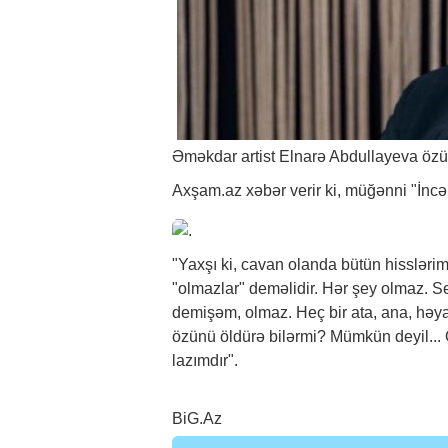
Əməkdar artist Elnarə Abdullayeva öz
Axşam.az
xəbər
verir ki, müğənni "İncə
"Yaxşı ki, cavan olanda bütün hissləri
"olmazlar" deməlidir. Hər şey olmaz. 
demişəm, olmaz. Heç bir ata, ana, hə
özünü öldürə bilərmi? Mümkün deyil... 
lazımdır".
BiG.Az