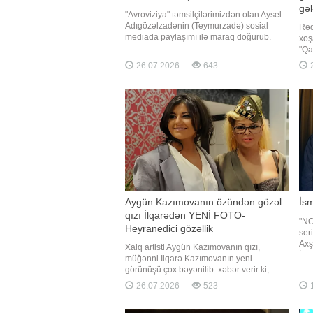
gəl
"Avroviziya" təmsilçilərimizdən olan Aysel
Adıgözəlzadənin (Teymurzadə) sosial
Rəq
mediada paylaşımı ilə maraq doğurub.
xoş
xəbər verir ki, ifaçı yeni görüntülərini
"Qa
instaqram hesabında paylaşıb. Aysel dərin
rəq
26.07.2026
643
2
yarıqlı ağ libasda göz oxşayıb. Zərifliyi və
payl
gözəlliyi ilə diqqət çəkən sənətçinin
gün
paylaşımın
şik
pla
Aygün Kazımovanın özündən gözəl
İsm
qızı İlqarədən YENİ FOTO-
"NO
Heyranedici gözəllik
ser
Axş
Xalq artisti Aygün Kazımovanın qızı,
İsm
müğənni İlqarə Kazımovanın yeni
"Bo
görünüşü çox bəyənilib. xəbər verir ki,
can
müğənnin sosial mediada yeni görüntüləri
26.07.2026
523
1
baş
yayımlanıb. Onun görünüşü və dəyişimi
diqqət çəkib. İlqarənin görüntüsü