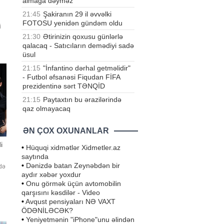
almağa dəyməz
21:45
Şakiranın 29 il əvvəlki
FOTOSU yenidən gündəm oldu
i
ki
21:30
Ətirinizin qoxusu günlərlə
t
qalacaq - Satıcıların demədiyi sadə
üsul
21:15
"İnfantino dərhal getməlidir"
- Futbol əfsanəsi Fiqudan FİFA
prezidentinə sərt TƏNQİD
21:15
Paytaxtın bu ərazilərində
qaz olmayacaq
ƏN ÇOX OXUNANLAR
i
•
Hüquqi xidmətlər Xidmetler.az
saytında
•
Dənizdə batan Zeynəbdən bir
də
aydır xəbər yoxdur
•
Onu görmək üçün avtomobilin
b.
qarşısını kəsdilər - Video
•
Avqust pensiyaları NƏ VAXT
ÖDƏNİLƏCƏK?
•
Yeniyetmənin "iPhone"unu əlindən