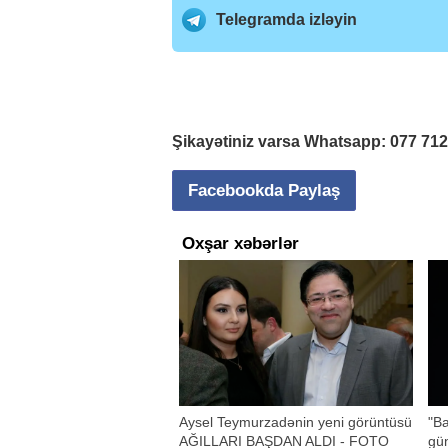
Telegramda izləyin
Şikayətiniz varsa Whatsapp:
077 71
Facebookda Paylaş
Oxşar xəbərlər
Aysel Teymurzadənin yeni görüntüsü
"B
AĞILLARI BAŞDAN ALDI - FOTO
gün