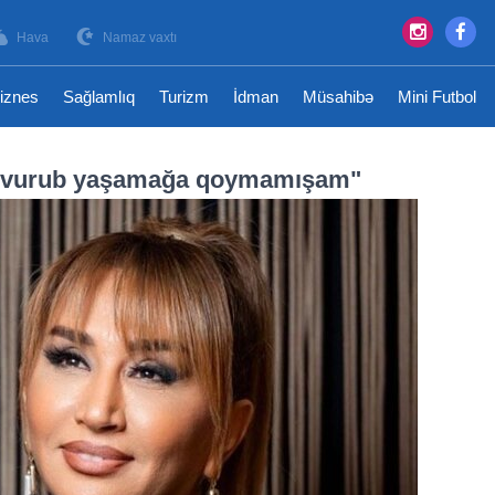
Hava
Namaz vaxtı
iznes
Sağlamlıq
Turizm
İdman
Müsahibə
Mini Futbol
dan vurub yaşamağa qoymamışam"