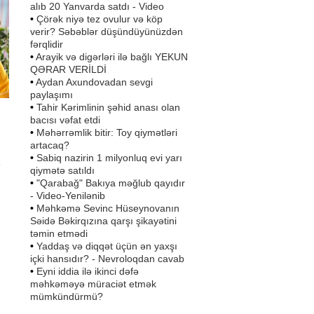
alıb 20 Yanvarda satdı - Video
•
Çörək niyə tez ovulur və köp
verir? Səbəblər düşündüyünüzdən
fərqlidir
•
Arayik və digərləri ilə bağlı YEKUN
QƏRAR VERİLDİ
•
Aydan Axundovadan sevgi
paylaşımı
•
Tahir Kərimlinin şəhid anası olan
bacısı vəfat etdi
•
Məhərrəmlik bitir: Toy qiymətləri
artacaq?
•
Sabiq nazirin 1 milyonluq evi yarı
o
qiymətə satıldı
•
"Qarabağ" Bakıya məğlub qayıdır
lə
- Video-Yenilənib
-
•
Məhkəmə Sevinc Hüseynovanın
ad
Səidə Bəkirqızına qarşı şikayətini
təmin etmədi
•
Yaddaş və diqqət üçün ən yaxşı
içki hansıdır? - Nevroloqdan cavab
•
Eyni iddia ilə ikinci dəfə
məhkəməyə müraciət etmək
mümkündürmü?