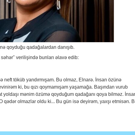
ünə qoyduğu qadağalardan danışıb.
 səhər" verilişində bunları əlavə edib:
mə neft töküb yandırmışam. Bu olmaz, Elnarə. İnsan özünə
Sevinirəm ki, bu qızı qoymamışam yaşamağa. Başından vurub
yat yoldaşı mənim özümə qoyduğum qadağanı qoya bilməz. İnsa
O qədər olmazlar oldu ki... Bu gün isə deyirəm, yaxşı etmisən. B