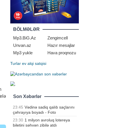
BÖLMƏLƏR
Mp3.BiG.Az
Zengimcell
Unvan.az
Hazır mesajlar
Mp3 yukle
Hava proqnozu
Turlar
ev alqi satqisi
n
elə
Son Xəbərlər
23:45
Vədinə sadiq qalıb saçlarını
çəhrayıya boyadı - Foto
23:30
1 milyon avroluq lotereya
biletini səhvən zibilə atdı