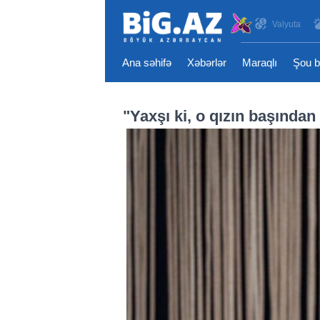
Valyuta
Ana səhifə
Xəbərlər
Maraqlı
Şou b
"Yaxşı ki, o qızın başın