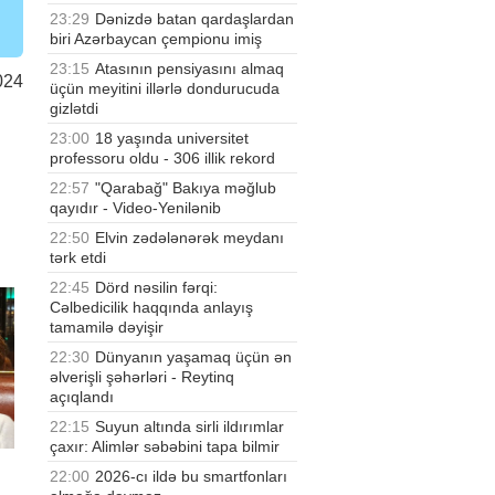
23:29
Dənizdə batan qardaşlardan
biri Azərbaycan çempionu imiş
23:15
Atasının pensiyasını almaq
024
üçün meyitini illərlə dondurucuda
gizlətdi
23:00
18 yaşında universitet
professoru oldu - 306 illik rekord
22:57
"Qarabağ" Bakıya məğlub
qayıdır - Video-Yenilənib
22:50
Elvin zədələnərək meydanı
tərk etdi
22:45
Dörd nəsilin fərqi:
Cəlbedicilik haqqında anlayış
tamamilə dəyişir
22:30
Dünyanın yaşamaq üçün ən
əlverişli şəhərləri - Reytinq
açıqlandı
22:15
Suyun altında sirli ildırımlar
çaxır: Alimlər səbəbini tapa bilmir
22:00
2026-cı ildə bu smartfonları