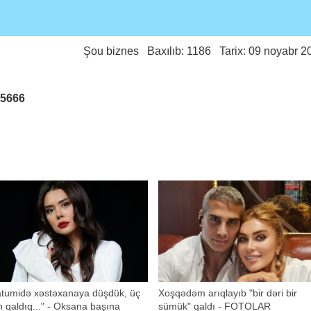
Şou biznes
Baxılıb: 1186 Tarix: 09 noyabr 2
25666
atumidə xəstəxanaya düşdük, üç
Xoşqədəm arıqlayıb "bir dəri bir
 qaldıq..." - Oksana başına
sümük" qaldı - FOTOLAR