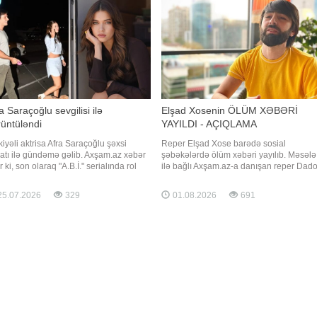
a Saraçoğlu sevgilisi ilə
Elşad Xosenin ÖLÜM XƏBƏRİ
üntüləndi
YAYILDI - AÇIQLAMA
kiyəli aktrisa Afra Saraçoğlu şəxsi
Reper Elşad Xose barədə sosial
atı ilə gündəmə gəlib. Axşam.az xəbər
şəbəkələrdə ölüm xəbəri yayılıb. Məsələ
r ki, son olaraq "A.B.İ." serialında rol
ilə bağlı Axşam.az-a danışan reper Dad
n sənətçi sevgilisi Poyraz Yosmaoğlu
yayılan məlumatın həqiqəti əks
 birlikdə kameralara tuş gəlib. Məlumata
etdirmədiyini bildirib. "Elşadın yaxınları i
5.07.2026
329
01.08.2026
691
ə, cütlük gecəni birlikdə keçirdikdən
danışmışam. Hər şey qaydasındadır, sağ
ra geri qayıdarkən görüntülənib. Poyra
salamatdır. Ölməyib. Yaxın vaxtlarda Elş
özü də bununla bağlı açıqlam